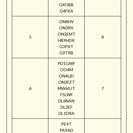
G4OBB
G4FKA
ON8HV
ON3RV
ON3EMT
5
8
HB9HDK
G3PXT
G0TRB
PD1GWF
OO4M
ON4LBI
ON3FZT
6
MW6IUT
7
F5LWF
DL6NAN
DL2EF
DL1DRA
PE4T
PA9AD