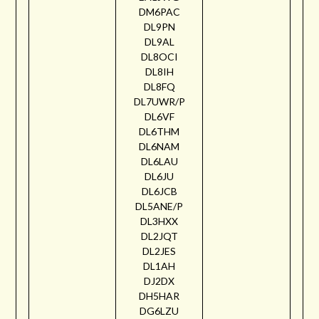
DM6PAC
DL9PN
DL9AL
DL8OCI
DL8IH
DL8FQ
DL7UWR/P
DL6VF
DL6THM
DL6NAM
DL6LAU
DL6JU
DL6JCB
DL5ANE/P
DL3HXX
DL2JQT
DL2JES
DL1AH
DJ2DX
DH5HAR
DG6LZU