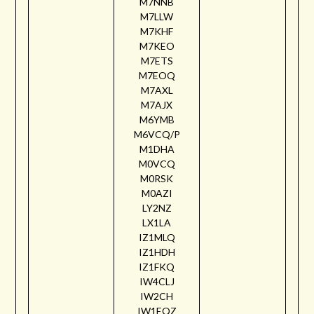
M7NNB
M7LLW
M7KHF
M7KEO
M7ETS
M7EOQ
M7AXL
M7AJX
M6YMB
M6VCQ/P
M1DHA
M0VCQ
M0RSK
M0AZI
LY2NZ
LX1LA
IZ1MLQ
IZ1HDH
IZ1FKQ
IW4CLJ
IW2CH
IW1EQZ