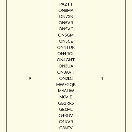
PA2TT
ON8MA
ON7XB
ON5VR
ON5VC
ON5GM
ON5CE
ON4TUK
ON4ROL
ON4GNT
ON3UA
ON3AVT
9
ON2LC
4
MW7GQB
M6AHW
M0VIE
GB2RRS
GB0ML
G4RGV
G4KVR
G3NFV