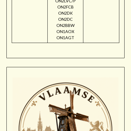
ON2LVC/P
ON2FCB
ON2DK
ON2DC
ON2BBW
ON1AOX
ON1AGT