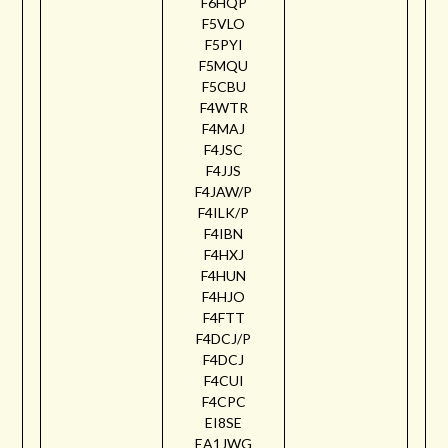
F6HQP
F5VLO
F5PYI
F5MQU
F5CBU
F4WTR
F4MAJ
F4JSC
F4JJS
F4JAW/P
F4ILK/P
F4IBN
F4HXJ
F4HUN
F4HJO
F4FTT
F4DCJ/P
F4DCJ
F4CUI
F4CPC
EI8SE
EA1JWG