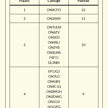
Plaats
Callsign
Punten
1
ON4CFO
12
2
ON3ANY
11
ON7ULM
ON6ZV
ON5ED
ON4RLI
3
10
ON3YB
ON3LMA
F4FTJ
DL3NM
SP1JQJ
ON7LO
ON4JBS
ON4CJQ
ON3MOH
4
9
ON3DWG
ON1GV
IK1GPG