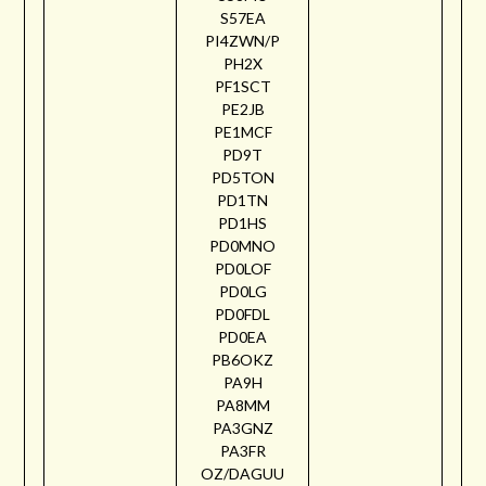
S57EA
PI4ZWN/P
PH2X
PF1SCT
PE2JB
PE1MCF
PD9T
PD5TON
PD1TN
PD1HS
PD0MNO
PD0LOF
PD0LG
PD0FDL
PD0EA
PB6OKZ
PA9H
PA8MM
PA3GNZ
PA3FR
OZ/DAGUU