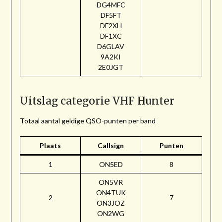
DG4MFC
DF5FT
DF2XH
DF1XC
D6GLAV
9A2KI
2E0JGT
Uitslag categorie VHF Hunter
Totaal aantal geldige QSO-punten per band
Plaats
Callsign
Punten
1
ON5ED
8
ON5VR
ON4TUK
2
7
ON3JOZ
ON2WG