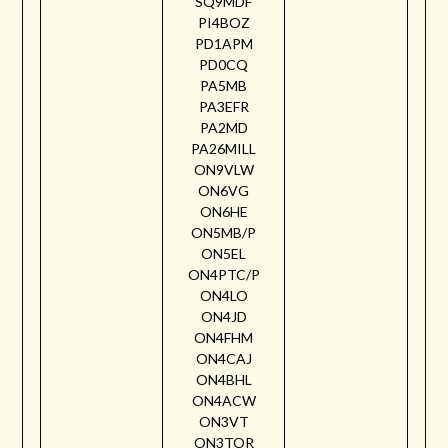
SQ9MDF
PI4BOZ
PD1APM
PD0CQ
PA5MB
PA3EFR
PA2MD
PA26MILL
ON9VLW
ON6VG
ON6HE
ON5MB/P
ON5EL
ON4PTC/P
ON4LO
ON4JD
ON4FHM
ON4CAJ
ON4BHL
ON4ACW
ON3VT
ON3TOR