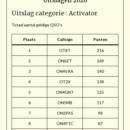
Uitslagen 2026
Uitslag categorie : Activator
Totaal aantal geldige QSO’s
Plaats
Callsign
Punten
1
OT8T
216
2
ON6ZT
169
3
ON4VRA
140
4
OT2X
138
5
ON4GNT
125
6
ON5MB
117
7
ON3PAS
98
8
ON4PTC
87