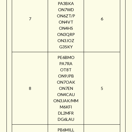
PA3BKA
ON7WD
ON6ZT/P
7
6
ON4VT
ON4HS
ON3QRP
ON3JOZ
G3SKY
PE6BMO
PA7RA
OT8T
ON9JPB
ON7OAK
8
ON7EN
5
ON4CAU
ON3JAK/MM
M6KFI
DL2MFR
DG6LAU
PB6MILL