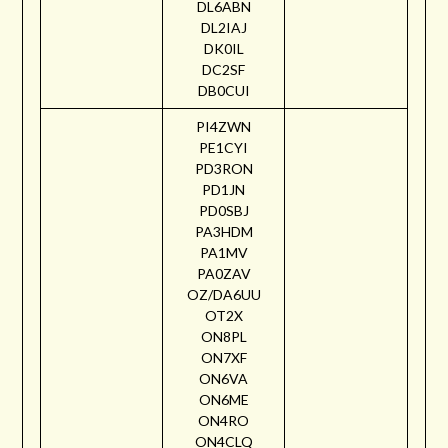
DL6ABN
DL2IAJ
DK0IL
DC2SF
DB0CUI
PI4ZWN
PE1CYI
PD3RON
PD1JN
PD0SBJ
PA3HDM
PA1MV
PA0ZAV
OZ/DA6UU
OT2X
ON8PL
ON7XF
ON6VA
ON6ME
ON4RO
ON4CLQ