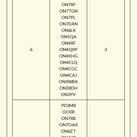
ON7XF
ON7TGN
ON7PL
ON7DAN
ON6LX
ON5QA
ON4RF
6
ON4QRP
3
ON4KHG
ON4CLQ
ON4CGC
ON4CAJ
ON3WBK
ON3RDH
ON3PV
PD3MR
OO0R
ON7XB
ON7OAK
ON6ZT