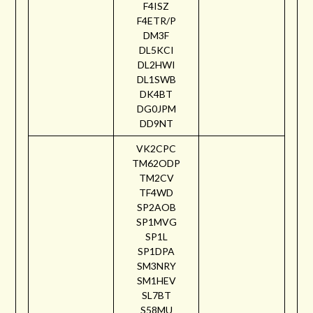
F4ISZ
F4ETR/P
DM3F
DL5KCI
DL2HWI
DL1SWB
DK4BT
DG0JPM
DD9NT
VK2CPC
TM62ODP
TM2CV
TF4WD
SP2AOB
SP1MVG
SP1L
SP1DPA
SM3NRY
SM1HEV
SL7BT
S58MU