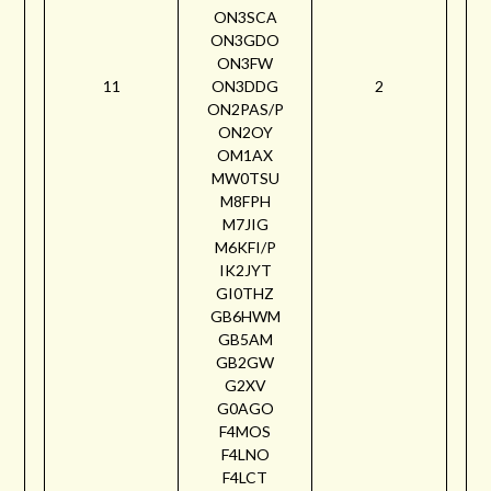
ON3SCA
ON3GDO
ON3FW
11
ON3DDG
2
ON2PAS/P
ON2OY
OM1AX
MW0TSU
M8FPH
M7JIG
M6KFI/P
IK2JYT
GI0THZ
GB6HWM
GB5AM
GB2GW
G2XV
G0AGO
F4MOS
F4LNO
F4LCT