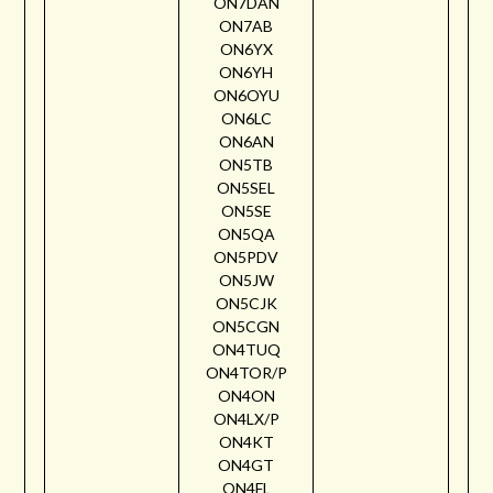
ON7DAN
ON7AB
ON6YX
ON6YH
ON6OYU
ON6LC
ON6AN
ON5TB
ON5SEL
ON5SE
ON5QA
ON5PDV
ON5JW
ON5CJK
ON5CGN
ON4TUQ
ON4TOR/P
ON4ON
ON4LX/P
ON4KT
ON4GT
ON4FL