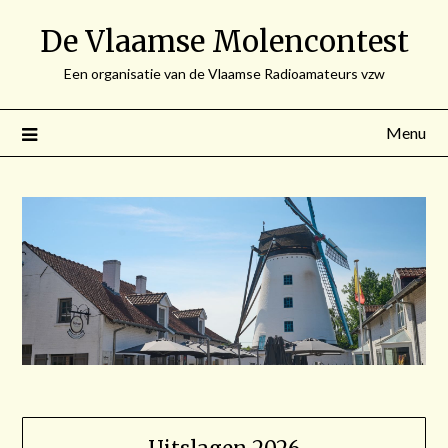
Spring
De Vlaamse Molencontest
naar
de
Een organisatie van de Vlaamse Radioamateurs vzw
inhoud
Menu