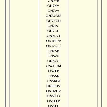
ON7YB
ON7XM
ON7VA
ON7UP/M
ON7TGH
ON7PC
ON7GU
ON7DVJ
ON7DE/P
ON7AOK
ON7AB
ON6WJ
ON6VG
ON6LC/M
ON6FP
ON6AN
ON5RGI
ON5PDV
ON5MDV
ON5JDB
ON5ELP
ON5EL