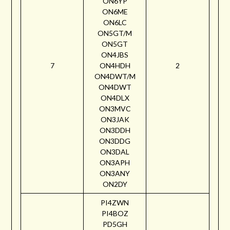
ON6YP
ON6ME
ON6LC
ON5GT/M
ON5GT
ON4JBS
7
ON4HDH
2
ON4DWT/M
ON4DWT
ON4DLX
ON3MVC
ON3JAK
ON3DDH
ON3DDG
ON3DAL
ON3APH
ON3ANY
ON2DY
PI4ZWN
PI4BOZ
PD5GH