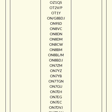
OZ1QS
OT2V/P
OT1Y
ON/G8BDJ
ON9SD
ON8VC
ON8DN
ON8DM
ON8CW
ON8BM
ON8BL/M
ON8BDJ
ON7ZM
ON7YZ
ON7YB
ON7TGN
ON7GU
ON7EH
ON7EG
ON7EC
ON7DVJ