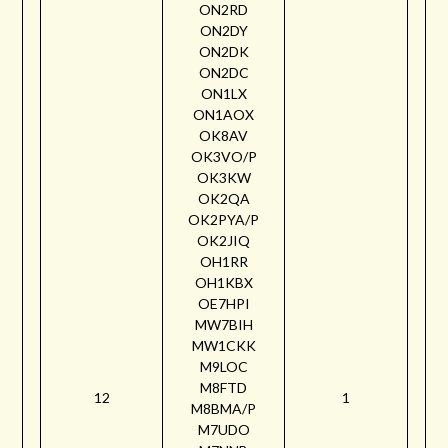
ON2RD
ON2DY
ON2DK
ON2DC
ON1LX
ON1AOX
OK8AV
OK3VO/P
OK3KW
OK2QA
OK2PYA/P
OK2JIQ
OH1RR
OH1KBX
OE7HPI
MW7BIH
MW1CKK
M9LOC
M8FTD
12
1
M8BMA/P
M7UDO