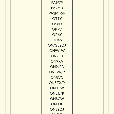
PA9F/P
PA2MD
PA1MIR/P
OT1Y
OS8D
OP7V
OP6Y
OO4N
ON/G8BDJ
ON9VLW
ON9SD
ON9RA
ON9JPB
ON8VR/P
ON8VC
ON8TX/P
ON8TW
ON8JJ/P
ON8CW
ON8BL
ON8BDJ