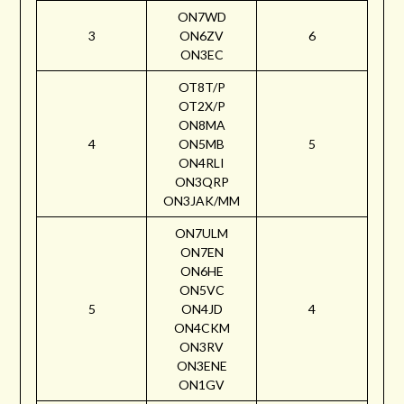
ON7WD
3
ON6ZV
6
ON3EC
OT8T/P
OT2X/P
ON8MA
4
ON5MB
5
ON4RLI
ON3QRP
ON3JAK/MM
ON7ULM
ON7EN
ON6HE
ON5VC
5
ON4JD
4
ON4CKM
ON3RV
ON3ENE
ON1GV