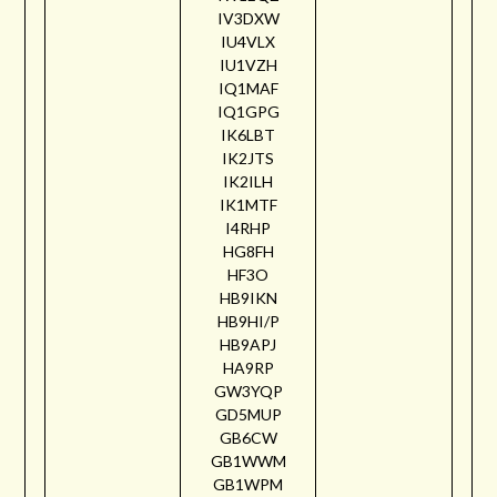
IV3DXW
IU4VLX
IU1VZH
IQ1MAF
IQ1GPG
IK6LBT
IK2JTS
IK2ILH
IK1MTF
I4RHP
HG8FH
HF3O
HB9IKN
HB9HI/P
HB9APJ
HA9RP
GW3YQP
GD5MUP
GB6CW
GB1WWM
GB1WPM