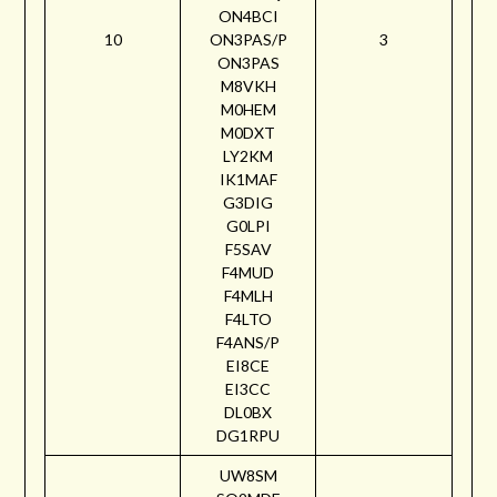
ON4BCI
10
ON3PAS/P
3
ON3PAS
M8VKH
M0HEM
M0DXT
LY2KM
IK1MAF
G3DIG
G0LPI
F5SAV
F4MUD
F4MLH
F4LTO
F4ANS/P
EI8CE
EI3CC
DL0BX
DG1RPU
UW8SM