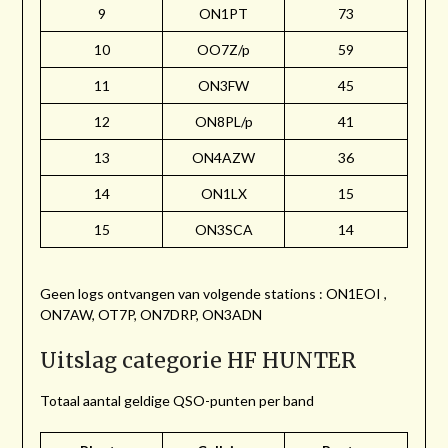
9
ON1PT
73
10
OO7Z/p
59
11
ON3FW
45
12
ON8PL/p
41
13
ON4AZW
36
14
ON1LX
15
15
ON3SCA
14
Geen logs ontvangen van volgende stations : ON1EOI ,
ON7AW, OT7P, ON7DRP, ON3ADN
Uitslag categorie HF HUNTER
Totaal aantal geldige QSO-punten per band