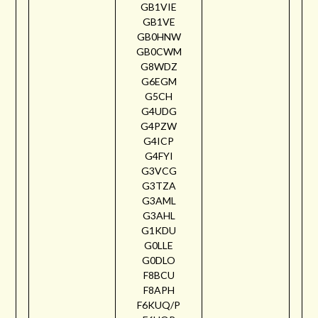
GB1VIE
GB1VE
GB0HNW
GB0CWM
G8WDZ
G6EGM
G5CH
G4UDG
G4PZW
G4ICP
G4FYI
G3VCG
G3TZA
G3AML
G3AHL
G1KDU
G0LLE
G0DLO
F8BCU
F8APH
F6KUQ/P