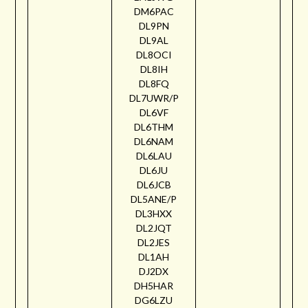
DM6PAC
DL9PN
DL9AL
DL8OCI
DL8IH
DL8FQ
DL7UWR/P
DL6VF
DL6THM
DL6NAM
DL6LAU
DL6JU
DL6JCB
DL5ANE/P
DL3HXX
DL2JQT
DL2JES
DL1AH
DJ2DX
DH5HAR
DG6LZU