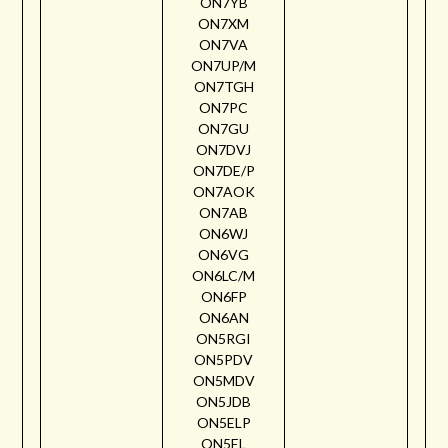
ON7YB
ON7XM
ON7VA
ON7UP/M
ON7TGH
ON7PC
ON7GU
ON7DVJ
ON7DE/P
ON7AOK
ON7AB
ON6WJ
ON6VG
ON6LC/M
ON6FP
ON6AN
ON5RGI
ON5PDV
ON5MDV
ON5JDB
ON5ELP
ON5EL