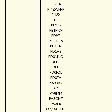
S57EA
PI4ZWN/P
PH2X
PF1SCT
PE2JB
PE1MCF
PD9T
PD5TON
PD1TN
PD1HS
PD0MNO
PD0LOF
PD0LG
PD0FDL
PD0EA
PB6OKZ
PA9H
PA8MM
PA3GNZ
PA3FR
OZ/DAGUU