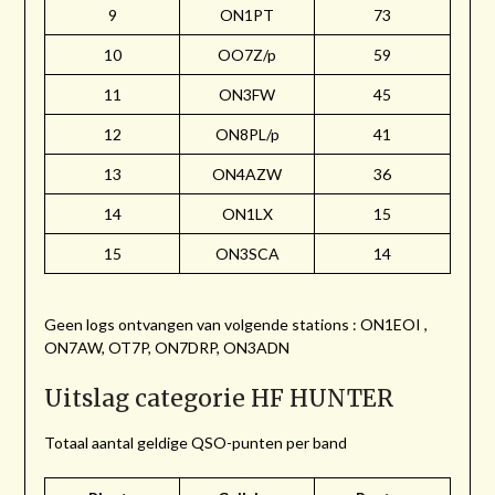
9
ON1PT
73
10
OO7Z/p
59
11
ON3FW
45
12
ON8PL/p
41
13
ON4AZW
36
14
ON1LX
15
15
ON3SCA
14
Geen logs ontvangen van volgende stations : ON1EOI ,
ON7AW, OT7P, ON7DRP, ON3ADN
Uitslag categorie HF HUNTER
Totaal aantal geldige QSO-punten per band