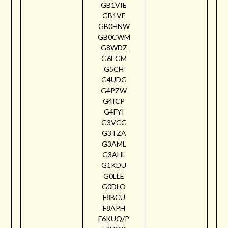
GB1VIE
GB1VE
GB0HNW
GB0CWM
G8WDZ
G6EGM
G5CH
G4UDG
G4PZW
G4ICP
G4FYI
G3VCG
G3TZA
G3AML
G3AHL
G1KDU
G0LLE
G0DLO
F8BCU
F8APH
F6KUQ/P