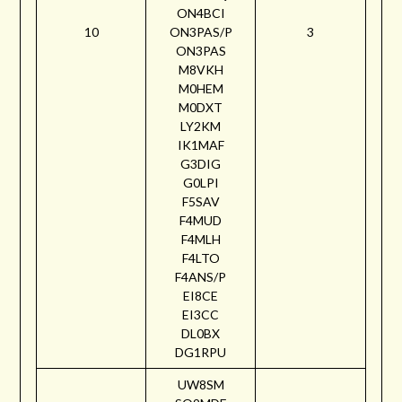
ON4BCI
10
ON3PAS/P
3
ON3PAS
M8VKH
M0HEM
M0DXT
LY2KM
IK1MAF
G3DIG
G0LPI
F5SAV
F4MUD
F4MLH
F4LTO
F4ANS/P
EI8CE
EI3CC
DL0BX
DG1RPU
UW8SM