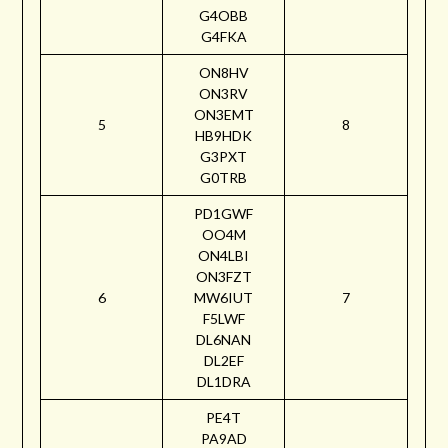
G4OBB
G4FKA
ON8HV
ON3RV
ON3EMT
5
8
HB9HDK
G3PXT
G0TRB
PD1GWF
OO4M
ON4LBI
ON3FZT
6
MW6IUT
7
F5LWF
DL6NAN
DL2EF
DL1DRA
PE4T
PA9AD