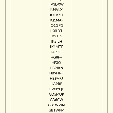
IV3DXW
IU4VLX
IU1VZH
IQ1MAF
IQ1GPG
IK6LBT
IK2JTS
IK2ILH
IK1MTF
I4RHP
HG8FH
HF3O
HB9IKN
HB9HI/P
HB9APJ
HA9RP
GW3YQP
GD5MUP
GB6CW
GB1WWM
GB1WPM