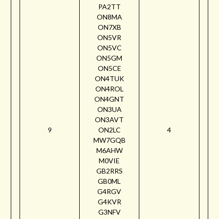
PA2TT
ON8MA
ON7XB
ON5VR
ON5VC
ON5GM
ON5CE
ON4TUK
ON4ROL
ON4GNT
ON3UA
ON3AVT
9
ON2LC
4
MW7GQB
M6AHW
M0VIE
GB2RRS
GB0ML
G4RGV
G4KVR
G3NFV