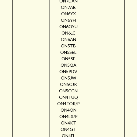
ON7DAN
ON7AB
ON6YX
ON6YH
ON6OYU
ON6LC
ON6AN
ON5TB
ON5SEL
ON5SE
ON5QA
ON5PDV
ON5JW
ON5CJK
ON5CGN
ON4TUQ
ON4TOR/P
ON4ON
ON4LX/P
ON4KT
ON4GT
ON4FL