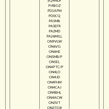
SQ9MDF
PI4BOZ
PD1APM
PD0CQ
PA5MB
PA3EFR
PA2MD
PA26MILL
ON9VLW
ON6VG
ON6HE
ON5MB/P
ON5EL
ON4PTC/P
ON4LO
ON4JD
ON4FHM
ON4CAJ
ON4BHL
ON4ACW
ON3VT
ON3TOR