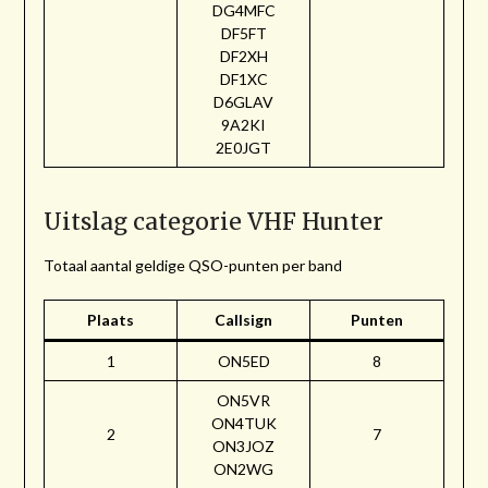
DG4MFC
DF5FT
DF2XH
DF1XC
D6GLAV
9A2KI
2E0JGT
Uitslag categorie VHF Hunter
Totaal aantal geldige QSO-punten per band
Plaats
Callsign
Punten
1
ON5ED
8
ON5VR
ON4TUK
2
7
ON3JOZ
ON2WG