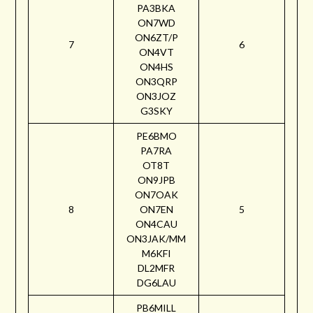
PA3BKA
ON7WD
ON6ZT/P
7
6
ON4VT
ON4HS
ON3QRP
ON3JOZ
G3SKY
PE6BMO
PA7RA
OT8T
ON9JPB
ON7OAK
8
ON7EN
5
ON4CAU
ON3JAK/MM
M6KFI
DL2MFR
DG6LAU
PB6MILL