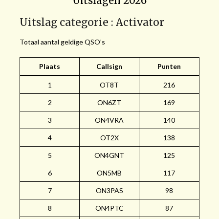
Uitslagen 2026
Uitslag categorie : Activator
Totaal aantal geldige QSO’s
Plaats
Callsign
Punten
1
OT8T
216
2
ON6ZT
169
3
ON4VRA
140
4
OT2X
138
5
ON4GNT
125
6
ON5MB
117
7
ON3PAS
98
8
ON4PTC
87