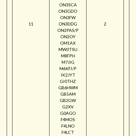
ON3SCA
ON3GDO
ON3FW
11
ON3DDG
2
ON2PAS/P
ON2OY
OM1AX
MW0TSU
M8FPH
M7JIG
M6KFI/P
IK2JYT
GI0THZ
GB6HWM
GB5AM
GB2GW
G2XV
G0AGO
F4MOS
F4LNO
F4LCT