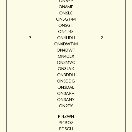
ON6YP
ON6ME
ON6LC
ON5GT/M
ON5GT
ON4JBS
7
ON4HDH
2
ON4DWT/M
ON4DWT
ON4DLX
ON3MVC
ON3JAK
ON3DDH
ON3DDG
ON3DAL
ON3APH
ON3ANY
ON2DY
PI4ZWN
PI4BOZ
PD5GH