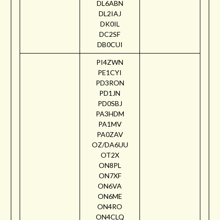
DL6ABN
DL2IAJ
DK0IL
DC2SF
DB0CUI
PI4ZWN
PE1CYI
PD3RON
PD1JN
PD0SBJ
PA3HDM
PA1MV
PA0ZAV
OZ/DA6UU
OT2X
ON8PL
ON7XF
ON6VA
ON6ME
ON4RO
ON4CLQ