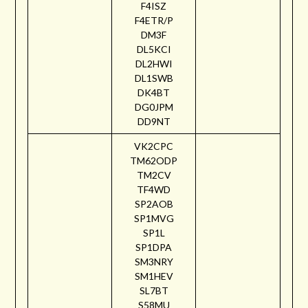
F4ISZ
F4ETR/P
DM3F
DL5KCI
DL2HWI
DL1SWB
DK4BT
DG0JPM
DD9NT
VK2CPC
TM62ODP
TM2CV
TF4WD
SP2AOB
SP1MVG
SP1L
SP1DPA
SM3NRY
SM1HEV
SL7BT
S58MU