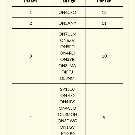
Plaats
Callsign
Punten
1
ON4CFO
12
2
ON3ANY
11
ON7ULM
ON6ZV
ON5ED
ON4RLI
3
10
ON3YB
ON3LMA
F4FTJ
DL3NM
SP1JQJ
ON7LO
ON4JBS
ON4CJQ
ON3MOH
4
9
ON3DWG
ON1GV
IK1GPG