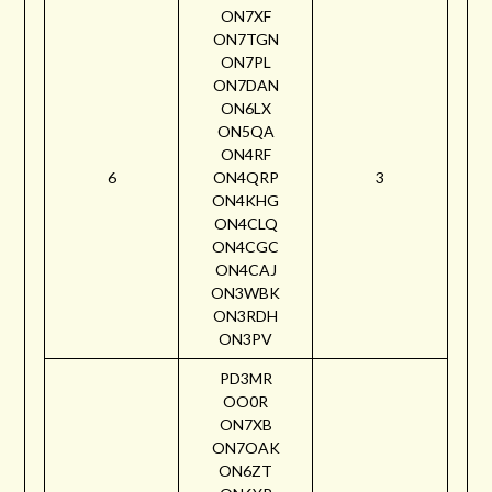
ON7XF
ON7TGN
ON7PL
ON7DAN
ON6LX
ON5QA
ON4RF
6
ON4QRP
3
ON4KHG
ON4CLQ
ON4CGC
ON4CAJ
ON3WBK
ON3RDH
ON3PV
PD3MR
OO0R
ON7XB
ON7OAK
ON6ZT