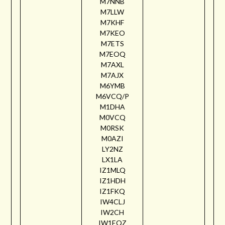
M7NNB
M7LLW
M7KHF
M7KEO
M7ETS
M7EOQ
M7AXL
M7AJX
M6YMB
M6VCQ/P
M1DHA
M0VCQ
M0RSK
M0AZI
LY2NZ
LX1LA
IZ1MLQ
IZ1HDH
IZ1FKQ
IW4CLJ
IW2CH
IW1EQZ