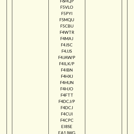
F6HQP
F5VLO
F5PYI
F5MQU
F5CBU
F4WTR
F4MAJ
F4JSC
F4JJS
F4JAW/P
F4ILK/P
F4IBN
F4HXJ
F4HUN
F4HJO
F4FTT
F4DCJ/P
F4DCJ
F4CUI
F4CPC
EI8SE
EA1JWG