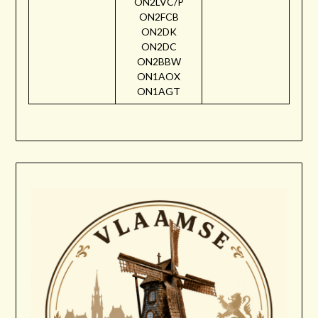
ON2LVC/P
ON2FCB
ON2DK
ON2DC
ON2BBW
ON1AOX
ON1AGT