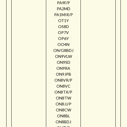
PA9F/P
PA2MD
PA1MIR/P
OT1Y
OS8D
OP7V
OP6Y
OO4N
ON/G8BDJ
ON9VLW
ON9SD
ON9RA
ON9JPB
ON8VR/P
ON8VC
ON8TX/P
ON8TW
ON8JJ/P
ON8CW
ON8BL
ON8BDJ