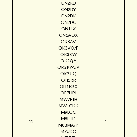
ON2RD
ON2DY
ON2DK
ON2DC
ON1LX
ON1AOX
OK8AV
OK3VO/P
OK3KW
OK2QA
OK2PYA/P
OK2JIQ
OH1RR
OH1KBX
OE7HPI
MW7BIH
MW1CKK
M9LOC
M8FTD
12
1
M8BMA/P
M7UDO