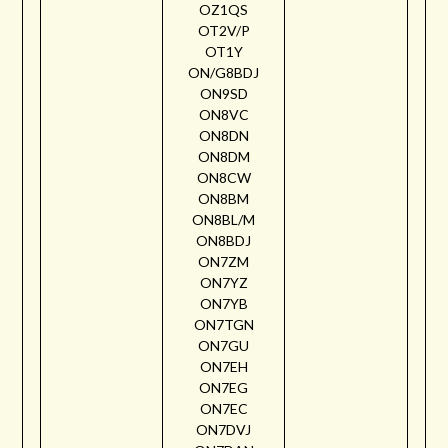
OZ1QS
OT2V/P
OT1Y
ON/G8BDJ
ON9SD
ON8VC
ON8DN
ON8DM
ON8CW
ON8BM
ON8BL/M
ON8BDJ
ON7ZM
ON7YZ
ON7YB
ON7TGN
ON7GU
ON7EH
ON7EG
ON7EC
ON7DVJ