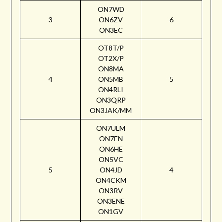
ON7WD
3
ON6ZV
6
ON3EC
OT8T/P
OT2X/P
ON8MA
4
ON5MB
5
ON4RLI
ON3QRP
ON3JAK/MM
ON7ULM
ON7EN
ON6HE
ON5VC
5
ON4JD
4
ON4CKM
ON3RV
ON3ENE
ON1GV