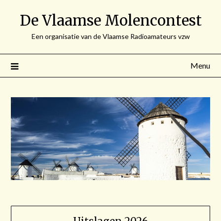
Spring
De Vlaamse Molencontest
naar
de
Een organisatie van de Vlaamse Radioamateurs vzw
inhoud
Menu