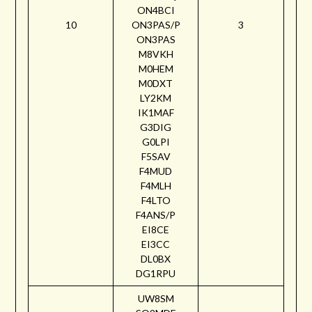
ON4BCI
10
ON3PAS/P
3
ON3PAS
M8VKH
M0HEM
M0DXT
LY2KM
IK1MAF
G3DIG
G0LPI
F5SAV
F4MUD
F4MLH
F4LTO
F4ANS/P
EI8CE
EI3CC
DL0BX
DG1RPU
UW8SM