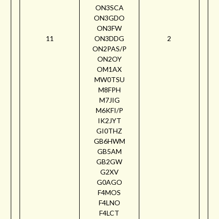
ON3SCA
ON3GDO
ON3FW
11
ON3DDG
2
ON2PAS/P
ON2OY
OM1AX
MW0TSU
M8FPH
M7JIG
M6KFI/P
IK2JYT
GI0THZ
GB6HWM
GB5AM
GB2GW
G2XV
G0AGO
F4MOS
F4LNO
F4LCT