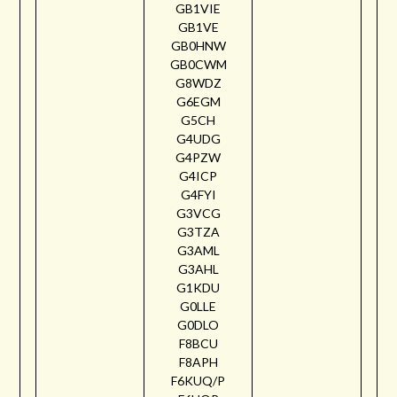
GB1VIE
GB1VE
GB0HNW
GB0CWM
G8WDZ
G6EGM
G5CH
G4UDG
G4PZW
G4ICP
G4FYI
G3VCG
G3TZA
G3AML
G3AHL
G1KDU
G0LLE
G0DLO
F8BCU
F8APH
F6KUQ/P