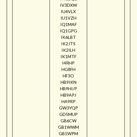
IV3DXW
IU4VLX
IU1VZH
IQ1MAF
IQ1GPG
IK6LBT
IK2JTS
IK2ILH
IK1MTF
I4RHP
HG8FH
HF3O
HB9IKN
HB9HI/P
HB9APJ
HA9RP
GW3YQP
GD5MUP
GB6CW
GB1WWM
GB1WPM