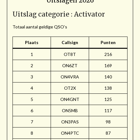
Uitslagen 2026
Uitslag categorie : Activator
Totaal aantal geldige QSO’s
Plaats
Callsign
Punten
1
OT8T
216
2
ON6ZT
169
3
ON4VRA
140
4
OT2X
138
5
ON4GNT
125
6
ON5MB
117
7
ON3PAS
98
8
ON4PTC
87