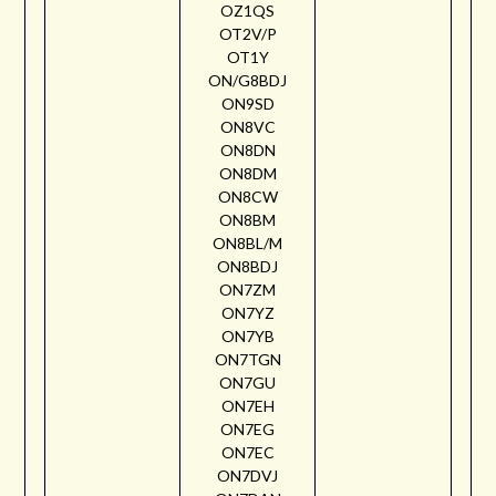
OZ1QS
OT2V/P
OT1Y
ON/G8BDJ
ON9SD
ON8VC
ON8DN
ON8DM
ON8CW
ON8BM
ON8BL/M
ON8BDJ
ON7ZM
ON7YZ
ON7YB
ON7TGN
ON7GU
ON7EH
ON7EG
ON7EC
ON7DVJ