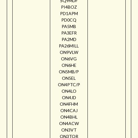
SQ9MDF
PI4BOZ
PD1APM
PD0CQ
PA5MB
PA3EFR
PA2MD
PA26MILL
ON9VLW
ON6VG
ON6HE
ON5MB/P
ON5EL
ON4PTC/P
ON4LO
ON4JD
ON4FHM
ON4CAJ
ON4BHL
ON4ACW
ON3VT
ON3TOR