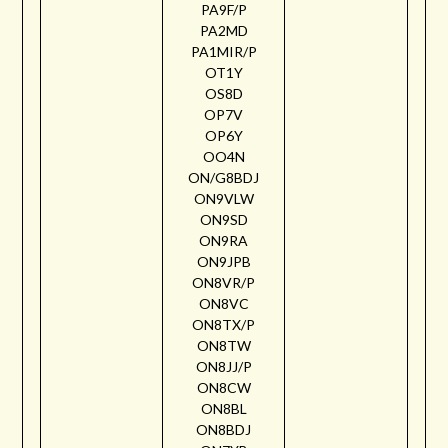
PA9F/P
PA2MD
PA1MIR/P
OT1Y
OS8D
OP7V
OP6Y
OO4N
ON/G8BDJ
ON9VLW
ON9SD
ON9RA
ON9JPB
ON8VR/P
ON8VC
ON8TX/P
ON8TW
ON8JJ/P
ON8CW
ON8BL
ON8BDJ