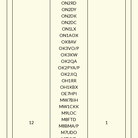
ON2RD
ON2DY
ON2DK
ON2DC
ON1LX
ON1AOX
OK8AV
OK3VO/P
OK3KW
OK2QA
OK2PYA/P
OK2JIQ
OH1RR
OH1KBX
OE7HPI
MW7BIH
MW1CKK
M9LOC
M8FTD
12
1
M8BMA/P
M7UDO