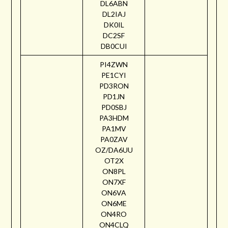
DL6ABN
DL2IAJ
DK0IL
DC2SF
DB0CUI
PI4ZWN
PE1CYI
PD3RON
PD1JN
PD0SBJ
PA3HDM
PA1MV
PA0ZAV
OZ/DA6UU
OT2X
ON8PL
ON7XF
ON6VA
ON6ME
ON4RO
ON4CLQ