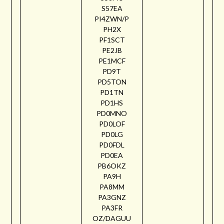
S57EA
PI4ZWN/P
PH2X
PF1SCT
PE2JB
PE1MCF
PD9T
PD5TON
PD1TN
PD1HS
PD0MNO
PD0LOF
PD0LG
PD0FDL
PD0EA
PB6OKZ
PA9H
PA8MM
PA3GNZ
PA3FR
OZ/DAGUU