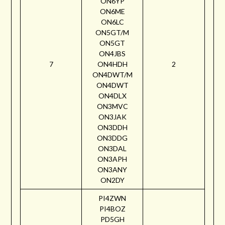
ON6YP
ON6ME
ON6LC
ON5GT/M
ON5GT
ON4JBS
7
ON4HDH
2
ON4DWT/M
ON4DWT
ON4DLX
ON3MVC
ON3JAK
ON3DDH
ON3DDG
ON3DAL
ON3APH
ON3ANY
ON2DY
PI4ZWN
PI4BOZ
PD5GH