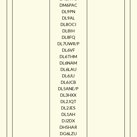
DM6PAC
DL9PN
DL9AL
DL8OCI
DL8IH
DL8FQ
DL7UWR/P
DL6VF
DL6THM
DL6NAM
DL6LAU
DL6JU
DL6JCB
DL5ANE/P
DL3HXX
DL2JQT
DL2JES
DL1AH
DJ2DX
DH5HAR
DG6LZU