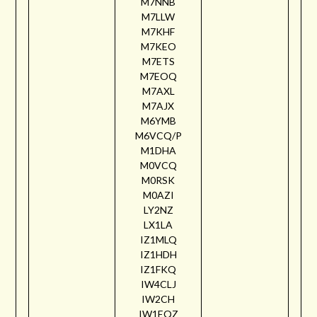
M7NNB
M7LLW
M7KHF
M7KEO
M7ETS
M7EOQ
M7AXL
M7AJX
M6YMB
M6VCQ/P
M1DHA
M0VCQ
M0RSK
M0AZI
LY2NZ
LX1LA
IZ1MLQ
IZ1HDH
IZ1FKQ
IW4CLJ
IW2CH
IW1EQZ