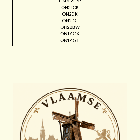
ON2LVC/P
ON2FCB
ON2DK
ON2DC
ON2BBW
ON1AOX
ON1AGT