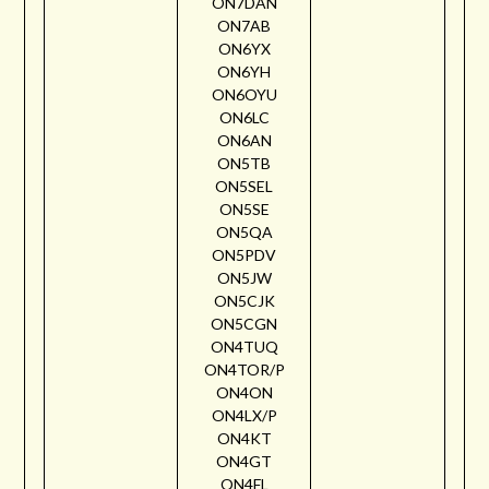
ON7DAN
ON7AB
ON6YX
ON6YH
ON6OYU
ON6LC
ON6AN
ON5TB
ON5SEL
ON5SE
ON5QA
ON5PDV
ON5JW
ON5CJK
ON5CGN
ON4TUQ
ON4TOR/P
ON4ON
ON4LX/P
ON4KT
ON4GT
ON4FL