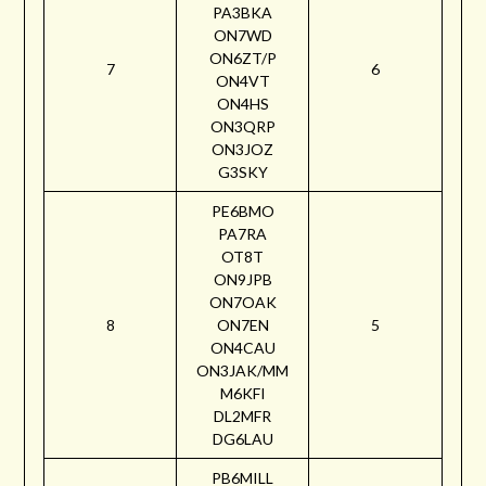
PA3BKA
ON7WD
ON6ZT/P
7
6
ON4VT
ON4HS
ON3QRP
ON3JOZ
G3SKY
PE6BMO
PA7RA
OT8T
ON9JPB
ON7OAK
8
ON7EN
5
ON4CAU
ON3JAK/MM
M6KFI
DL2MFR
DG6LAU
PB6MILL