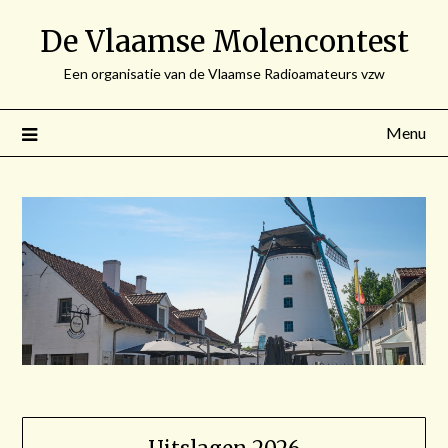
Spring
De Vlaamse Molencontest
naar
de
Een organisatie van de Vlaamse Radioamateurs vzw
inhoud
Menu