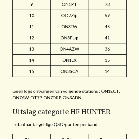
9
ON1PT
73
10
OO7Z/p
59
11
ON3FW
45
12
ON8PL/p
41
13
ON4AZW
36
14
ON1LX
15
15
ON3SCA
14
Geen logs ontvangen van volgende stations : ON1EOI ,
ON7AW, OT7P, ON7DRP, ON3ADN
Uitslag categorie HF HUNTER
Totaal aantal geldige QSO-punten per band