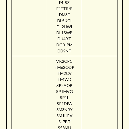
F4ISZ
F4ETR/P
DM3F
DL5KCI
DL2HWI
DL1SWB
DK4BT
DG0JPM
DD9NT
VK2CPC
TM62ODP
TM2CV
TF4WD
SP2AOB
SP1MVG
SP1L
SP1DPA
SM3NRY
SM1HEV
SL7BT
S58MU