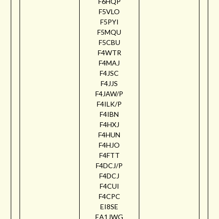
F6HQP
F5VLO
F5PYI
F5MQU
F5CBU
F4WTR
F4MAJ
F4JSC
F4JJS
F4JAW/P
F4ILK/P
F4IBN
F4HXJ
F4HUN
F4HJO
F4FTT
F4DCJ/P
F4DCJ
F4CUI
F4CPC
EI8SE
EA1JWG