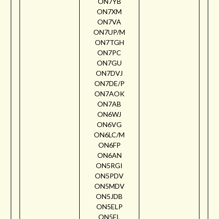
ON7YB
ON7XM
ON7VA
ON7UP/M
ON7TGH
ON7PC
ON7GU
ON7DVJ
ON7DE/P
ON7AOK
ON7AB
ON6WJ
ON6VG
ON6LC/M
ON6FP
ON6AN
ON5RGI
ON5PDV
ON5MDV
ON5JDB
ON5ELP
ON5EL