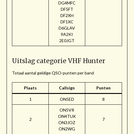
DG4MFC
DF5FT
DF2XH
DF1XC
D6GLAV
9A2KI
2E0JGT
Uitslag categorie VHF Hunter
Totaal aantal geldige QSO-punten per band
Plaats
Callsign
Punten
1
ON5ED
8
ON5VR
ON4TUK
2
7
ON3JOZ
ON2WG