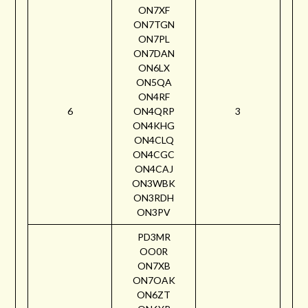
ON7XF
ON7TGN
ON7PL
ON7DAN
ON6LX
ON5QA
ON4RF
6
ON4QRP
3
ON4KHG
ON4CLQ
ON4CGC
ON4CAJ
ON3WBK
ON3RDH
ON3PV
PD3MR
OO0R
ON7XB
ON7OAK
ON6ZT