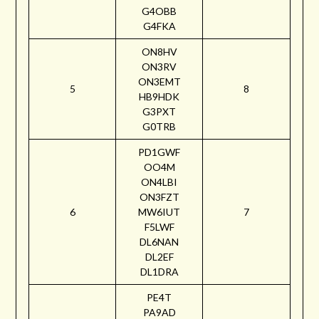
G4OBB
G4FKA
ON8HV
ON3RV
ON3EMT
5
8
HB9HDK
G3PXT
G0TRB
PD1GWF
OO4M
ON4LBI
ON3FZT
6
MW6IUT
7
F5LWF
DL6NAN
DL2EF
DL1DRA
PE4T
PA9AD