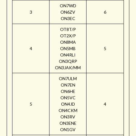
ON7WD
3
ON6ZV
6
ON3EC
OT8T/P
OT2X/P
ON8MA
4
ON5MB
5
ON4RLI
ON3QRP
ON3JAK/MM
ON7ULM
ON7EN
ON6HE
ON5VC
5
ON4JD
4
ON4CKM
ON3RV
ON3ENE
ON1GV