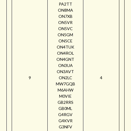
PA2TT
ON8MA
ON7XB
ON5VR
ON5VC
ON5GM
ON5CE
ON4TUK
ON4ROL
ON4GNT
ON3UA
ON3AVT
9
ON2LC
4
MW7GQB
M6AHW
M0VIE
GB2RRS
GB0ML
G4RGV
G4KVR
G3NFV