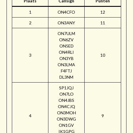
Plaats
Callsign
Punten
1
ON4CFO
12
2
ON3ANY
11
ON7ULM
ON6ZV
ON5ED
ON4RLI
3
10
ON3YB
ON3LMA
F4FTJ
DL3NM
SP1JQJ
ON7LO
ON4JBS
ON4CJQ
ON3MOH
4
9
ON3DWG
ON1GV
IK1GPG