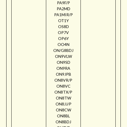
PA9F/P
PA2MD
PA1MIR/P
OT1Y
OS8D
OP7V
OP6Y
OO4N
ON/G8BDJ
ON9VLW
ON9SD
ON9RA
ON9JPB
ON8VR/P
ON8VC
ON8TX/P
ON8TW
ON8JJ/P
ON8CW
ON8BL
ON8BDJ