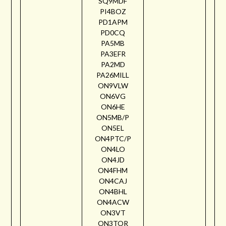
SQ9MDF
PI4BOZ
PD1APM
PD0CQ
PA5MB
PA3EFR
PA2MD
PA26MILL
ON9VLW
ON6VG
ON6HE
ON5MB/P
ON5EL
ON4PTC/P
ON4LO
ON4JD
ON4FHM
ON4CAJ
ON4BHL
ON4ACW
ON3VT
ON3TOR