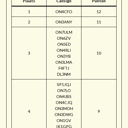
Plaats
Callsign
Punten
1
ON4CFO
12
2
ON3ANY
11
ON7ULM
ON6ZV
ON5ED
ON4RLI
3
10
ON3YB
ON3LMA
F4FTJ
DL3NM
SP1JQJ
ON7LO
ON4JBS
ON4CJQ
ON3MOH
4
9
ON3DWG
ON1GV
IK1GPG