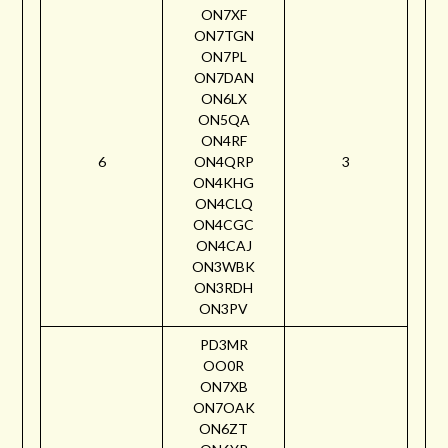
ON7XF
ON7TGN
ON7PL
ON7DAN
ON6LX
ON5QA
ON4RF
6
ON4QRP
3
ON4KHG
ON4CLQ
ON4CGC
ON4CAJ
ON3WBK
ON3RDH
ON3PV
PD3MR
OO0R
ON7XB
ON7OAK
ON6ZT