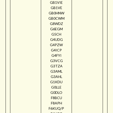
GB1VIE
GB1VE
GB0HNW
GB0CWM
G8WDZ
G6EGM
G5CH
G4UDG
G4PZW
G4ICP
G4FYI
G3VCG
G3TZA
G3AML
G3AHL
G1KDU
G0LLE
G0DLO
F8BCU
F8APH
F6KUQ/P