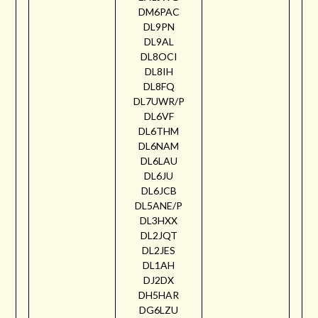
DM6PAC
DL9PN
DL9AL
DL8OCI
DL8IH
DL8FQ
DL7UWR/P
DL6VF
DL6THM
DL6NAM
DL6LAU
DL6JU
DL6JCB
DL5ANE/P
DL3HXX
DL2JQT
DL2JES
DL1AH
DJ2DX
DH5HAR
DG6LZU