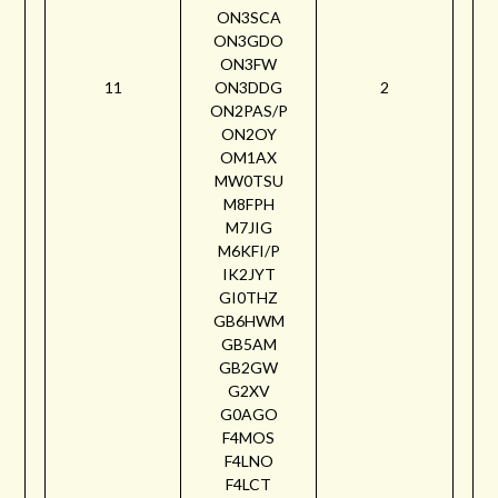
ON3SCA
ON3GDO
ON3FW
11
ON3DDG
2
ON2PAS/P
ON2OY
OM1AX
MW0TSU
M8FPH
M7JIG
M6KFI/P
IK2JYT
GI0THZ
GB6HWM
GB5AM
GB2GW
G2XV
G0AGO
F4MOS
F4LNO
F4LCT