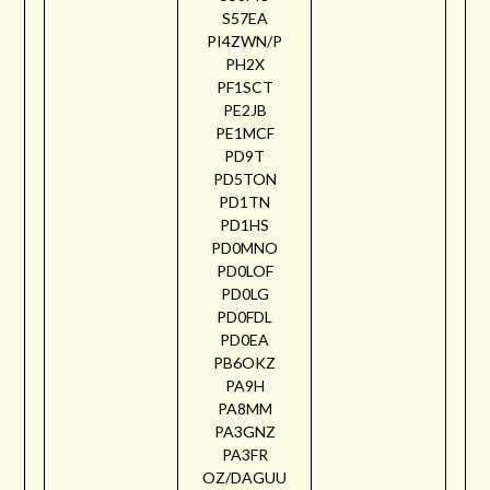
S57EA
PI4ZWN/P
PH2X
PF1SCT
PE2JB
PE1MCF
PD9T
PD5TON
PD1TN
PD1HS
PD0MNO
PD0LOF
PD0LG
PD0FDL
PD0EA
PB6OKZ
PA9H
PA8MM
PA3GNZ
PA3FR
OZ/DAGUU