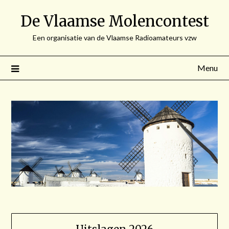
Spring
De Vlaamse Molencontest
naar
de
Een organisatie van de Vlaamse Radioamateurs vzw
inhoud
Menu