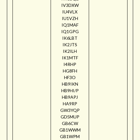
IV3DXW
IU4VLX
IU1VZH
IQ1MAF
IQ1GPG
IK6LBT
IK2JTS
IK2ILH
IK1MTF
I4RHP
HG8FH
HF3O
HB9IKN
HB9HI/P
HB9APJ
HA9RP
GW3YQP
GD5MUP
GB6CW
GB1WWM
GB1WPM