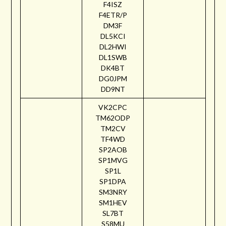
F4ISZ
F4ETR/P
DM3F
DL5KCI
DL2HWI
DL1SWB
DK4BT
DG0JPM
DD9NT
VK2CPC
TM62ODP
TM2CV
TF4WD
SP2AOB
SP1MVG
SP1L
SP1DPA
SM3NRY
SM1HEV
SL7BT
S58MU