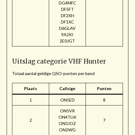
DG4MFC
DF5FT
DF2XH
DF1XC
D6GLAV
9A2KI
2E0JGT
Uitslag categorie VHF Hunter
Totaal aantal geldige QSO-punten per band
Plaats
Callsign
Punten
1
ON5ED
8
ON5VR
ON4TUK
2
7
ON3JOZ
ON2WG