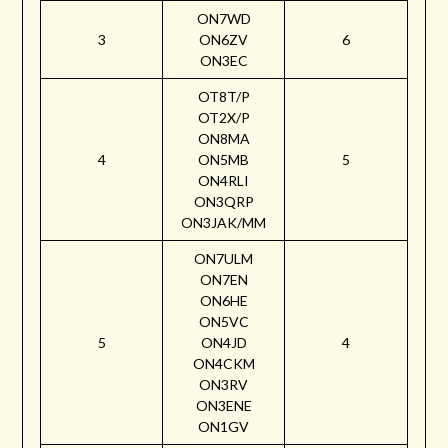
ON7WD
3
ON6ZV
6
ON3EC
OT8T/P
OT2X/P
ON8MA
4
ON5MB
5
ON4RLI
ON3QRP
ON3JAK/MM
ON7ULM
ON7EN
ON6HE
ON5VC
5
ON4JD
4
ON4CKM
ON3RV
ON3ENE
ON1GV