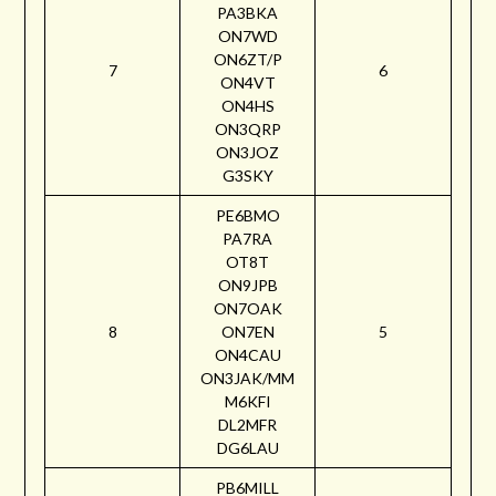
PA3BKA
ON7WD
ON6ZT/P
7
6
ON4VT
ON4HS
ON3QRP
ON3JOZ
G3SKY
PE6BMO
PA7RA
OT8T
ON9JPB
ON7OAK
8
ON7EN
5
ON4CAU
ON3JAK/MM
M6KFI
DL2MFR
DG6LAU
PB6MILL