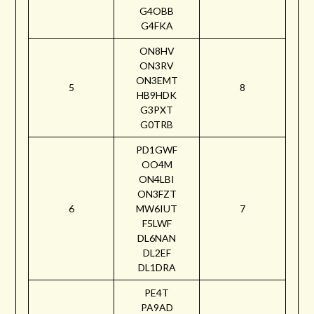
G4OBB
G4FKA
ON8HV
ON3RV
ON3EMT
5
8
HB9HDK
G3PXT
G0TRB
PD1GWF
OO4M
ON4LBI
ON3FZT
6
MW6IUT
7
F5LWF
DL6NAN
DL2EF
DL1DRA
PE4T
PA9AD