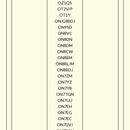
OZ1QS
OT2V/P
OT1Y
ON/G8BDJ
ON9SD
ON8VC
ON8DN
ON8DM
ON8CW
ON8BM
ON8BL/M
ON8BDJ
ON7ZM
ON7YZ
ON7YB
ON7TGN
ON7GU
ON7EH
ON7EG
ON7EC
ON7DVJ