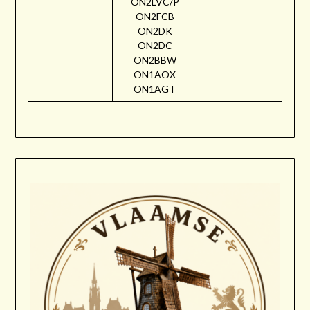
ON2LVC/P
ON2FCB
ON2DK
ON2DC
ON2BBW
ON1AOX
ON1AGT