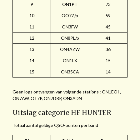
9
ON1PT
73
10
OO7Z/p
59
11
ON3FW
45
12
ON8PL/p
41
13
ON4AZW
36
14
ON1LX
15
15
ON3SCA
14
Geen logs ontvangen van volgende stations : ON1EOI ,
ON7AW, OT7P, ON7DRP, ON3ADN
Uitslag categorie HF HUNTER
Totaal aantal geldige QSO-punten per band