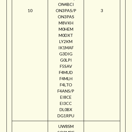
ON4BCI
10
ON3PAS/P
3
ON3PAS
M8VKH
M0HEM
M0DXT
LY2KM
IK1MAF
G3DIG
G0LPI
F5SAV
F4MUD
F4MLH
F4LTO
F4ANS/P
EI8CE
EI3CC
DL0BX
DG1RPU
UW8SM