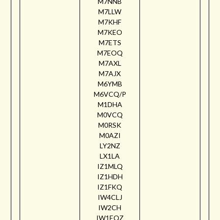
M7NNB
M7LLW
M7KHF
M7KEO
M7ETS
M7EOQ
M7AXL
M7AJX
M6YMB
M6VCQ/P
M1DHA
M0VCQ
M0RSK
M0AZI
LY2NZ
LX1LA
IZ1MLQ
IZ1HDH
IZ1FKQ
IW4CLJ
IW2CH
IW1EQZ