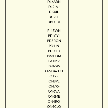
DL6ABN
DL2IAJ
DK0IL
DC2SF
DB0CUI
PI4ZWN
PE1CYI
PD3RON
PD1JN
PD0SBJ
PA3HDM
PA1MV
PA0ZAV
OZ/DA6UU
OT2X
ON8PL
ON7XF
ON6VA
ON6ME
ON4RO
ON4CLQ