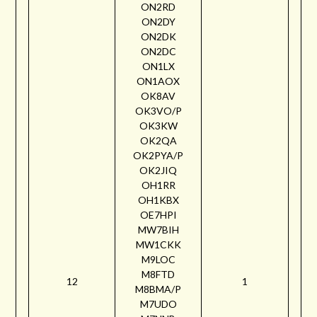
ON2RD
ON2DY
ON2DK
ON2DC
ON1LX
ON1AOX
OK8AV
OK3VO/P
OK3KW
OK2QA
OK2PYA/P
OK2JIQ
OH1RR
OH1KBX
OE7HPI
MW7BIH
MW1CKK
M9LOC
M8FTD
12
1
M8BMA/P
M7UDO