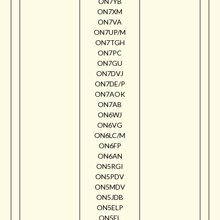
ON7YB
ON7XM
ON7VA
ON7UP/M
ON7TGH
ON7PC
ON7GU
ON7DVJ
ON7DE/P
ON7AOK
ON7AB
ON6WJ
ON6VG
ON6LC/M
ON6FP
ON6AN
ON5RGI
ON5PDV
ON5MDV
ON5JDB
ON5ELP
ON5EL