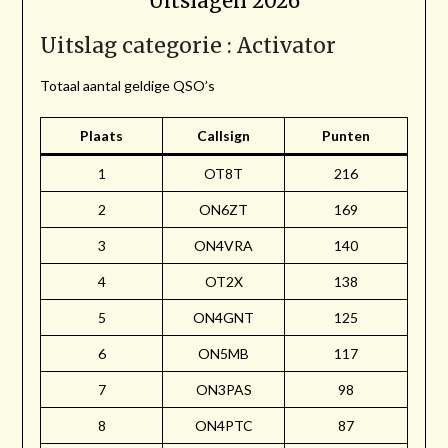
Uitslagen 2026
Uitslag categorie : Activator
Totaal aantal geldige QSO’s
Plaats
Callsign
Punten
1
OT8T
216
2
ON6ZT
169
3
ON4VRA
140
4
OT2X
138
5
ON4GNT
125
6
ON5MB
117
7
ON3PAS
98
8
ON4PTC
87