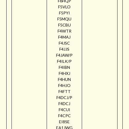
F6HQP
F5VLO
F5PYI
F5MQU
F5CBU
F4WTR
F4MAJ
F4JSC
F4JJS
F4JAW/P
F4ILK/P
F4IBN
F4HXJ
F4HUN
F4HJO
F4FTT
F4DCJ/P
F4DCJ
F4CUI
F4CPC
EI8SE
EA1JWG