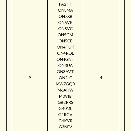
PA2TT
ON8MA
ON7XB
ON5VR
ON5VC
ON5GM
ON5CE
ON4TUK
ON4ROL
ON4GNT
ON3UA
ON3AVT
9
ON2LC
4
MW7GQB
M6AHW
M0VIE
GB2RRS
GB0ML
G4RGV
G4KVR
G3NFV