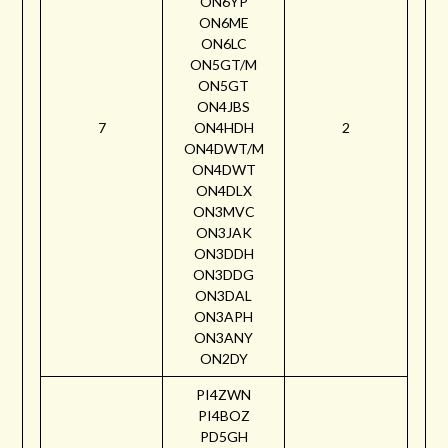
ON6YP
ON6ME
ON6LC
ON5GT/M
ON5GT
ON4JBS
7
ON4HDH
2
ON4DWT/M
ON4DWT
ON4DLX
ON3MVC
ON3JAK
ON3DDH
ON3DDG
ON3DAL
ON3APH
ON3ANY
ON2DY
PI4ZWN
PI4BOZ
PD5GH