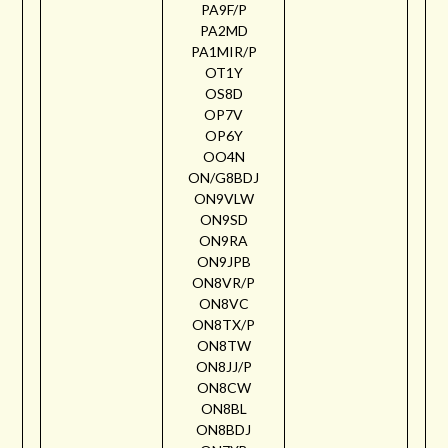
PA9F/P
PA2MD
PA1MIR/P
OT1Y
OS8D
OP7V
OP6Y
OO4N
ON/G8BDJ
ON9VLW
ON9SD
ON9RA
ON9JPB
ON8VR/P
ON8VC
ON8TX/P
ON8TW
ON8JJ/P
ON8CW
ON8BL
ON8BDJ