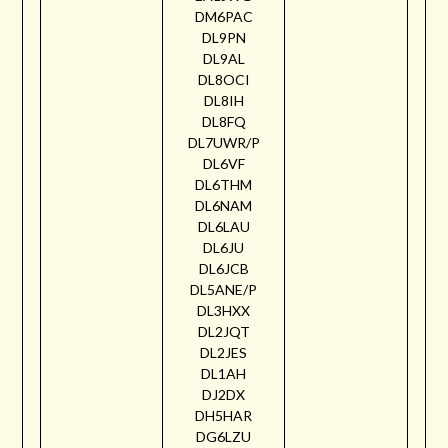
DM6PAC
DL9PN
DL9AL
DL8OCI
DL8IH
DL8FQ
DL7UWR/P
DL6VF
DL6THM
DL6NAM
DL6LAU
DL6JU
DL6JCB
DL5ANE/P
DL3HXX
DL2JQT
DL2JES
DL1AH
DJ2DX
DH5HAR
DG6LZU