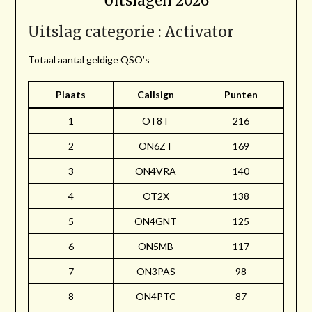
Uitslagen 2026
Uitslag categorie : Activator
Totaal aantal geldige QSO’s
Plaats
Callsign
Punten
1
OT8T
216
2
ON6ZT
169
3
ON4VRA
140
4
OT2X
138
5
ON4GNT
125
6
ON5MB
117
7
ON3PAS
98
8
ON4PTC
87