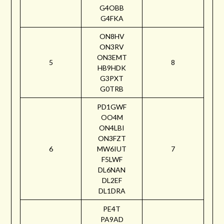
G4OBB
G4FKA
ON8HV
ON3RV
ON3EMT
5
8
HB9HDK
G3PXT
G0TRB
PD1GWF
OO4M
ON4LBI
ON3FZT
6
MW6IUT
7
F5LWF
DL6NAN
DL2EF
DL1DRA
PE4T
PA9AD