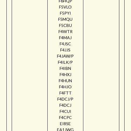
F6HQP
F5VLO
F5PYI
F5MQU
F5CBU
F4WTR
F4MAJ
F4JSC
F4JJS
F4JAW/P
F4ILK/P
F4IBN
F4HXJ
F4HUN
F4HJO
F4FTT
F4DCJ/P
F4DCJ
F4CUI
F4CPC
EI8SE
EA1JWG