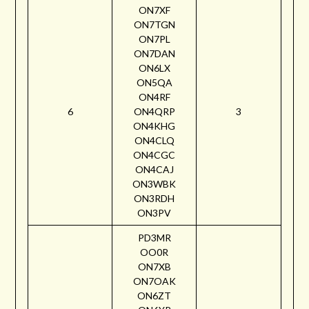
ON7XF
ON7TGN
ON7PL
ON7DAN
ON6LX
ON5QA
ON4RF
6
ON4QRP
3
ON4KHG
ON4CLQ
ON4CGC
ON4CAJ
ON3WBK
ON3RDH
ON3PV
PD3MR
OO0R
ON7XB
ON7OAK
ON6ZT