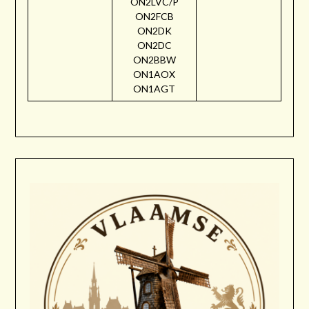
ON2LVC/P
ON2FCB
ON2DK
ON2DC
ON2BBW
ON1AOX
ON1AGT