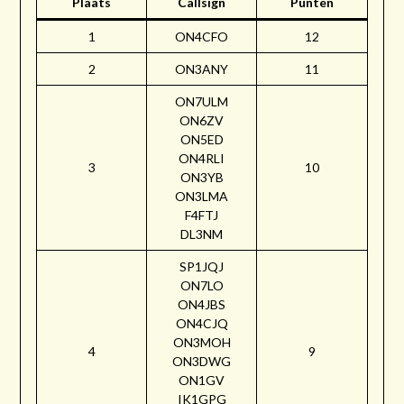
Plaats
Callsign
Punten
1
ON4CFO
12
2
ON3ANY
11
ON7ULM
ON6ZV
ON5ED
ON4RLI
3
10
ON3YB
ON3LMA
F4FTJ
DL3NM
SP1JQJ
ON7LO
ON4JBS
ON4CJQ
ON3MOH
4
9
ON3DWG
ON1GV
IK1GPG