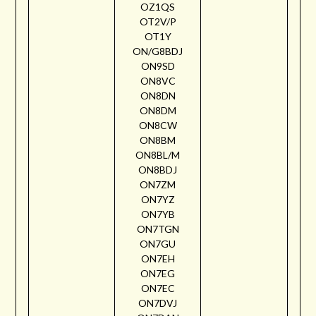
OZ1QS
OT2V/P
OT1Y
ON/G8BDJ
ON9SD
ON8VC
ON8DN
ON8DM
ON8CW
ON8BM
ON8BL/M
ON8BDJ
ON7ZM
ON7YZ
ON7YB
ON7TGN
ON7GU
ON7EH
ON7EG
ON7EC
ON7DVJ