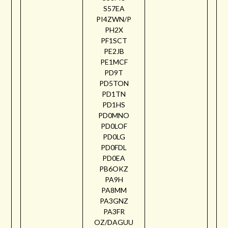
S57EA
PI4ZWN/P
PH2X
PF1SCT
PE2JB
PE1MCF
PD9T
PD5TON
PD1TN
PD1HS
PD0MNO
PD0LOF
PD0LG
PD0FDL
PD0EA
PB6OKZ
PA9H
PA8MM
PA3GNZ
PA3FR
OZ/DAGUU