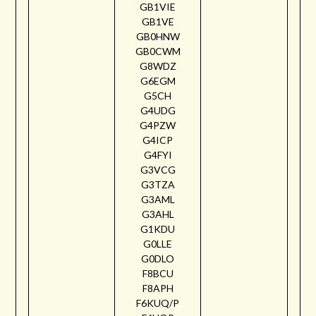
GB1VIE
GB1VE
GB0HNW
GB0CWM
G8WDZ
G6EGM
G5CH
G4UDG
G4PZW
G4ICP
G4FYI
G3VCG
G3TZA
G3AML
G3AHL
G1KDU
G0LLE
G0DLO
F8BCU
F8APH
F6KUQ/P