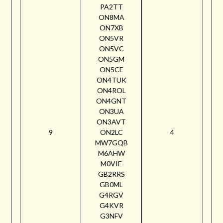
PA2TT
ON8MA
ON7XB
ON5VR
ON5VC
ON5GM
ON5CE
ON4TUK
ON4ROL
ON4GNT
ON3UA
ON3AVT
9
ON2LC
4
MW7GQB
M6AHW
M0VIE
GB2RRS
GB0ML
G4RGV
G4KVR
G3NFV