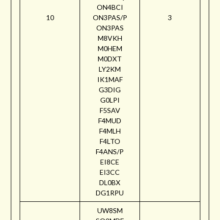
ON4BCI
10
ON3PAS/P
3
ON3PAS
M8VKH
M0HEM
M0DXT
LY2KM
IK1MAF
G3DIG
G0LPI
F5SAV
F4MUD
F4MLH
F4LTO
F4ANS/P
EI8CE
EI3CC
DL0BX
DG1RPU
UW8SM