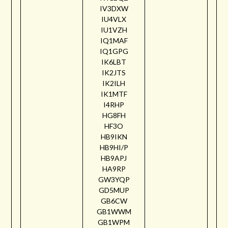
IV3DXW
IU4VLX
IU1VZH
IQ1MAF
IQ1GPG
IK6LBT
IK2JTS
IK2ILH
IK1MTF
I4RHP
HG8FH
HF3O
HB9IKN
HB9HI/P
HB9APJ
HA9RP
GW3YQP
GD5MUP
GB6CW
GB1WWM
GB1WPM