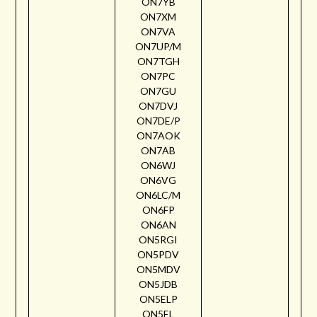
ON7YB
ON7XM
ON7VA
ON7UP/M
ON7TGH
ON7PC
ON7GU
ON7DVJ
ON7DE/P
ON7AOK
ON7AB
ON6WJ
ON6VG
ON6LC/M
ON6FP
ON6AN
ON5RGI
ON5PDV
ON5MDV
ON5JDB
ON5ELP
ON5EL