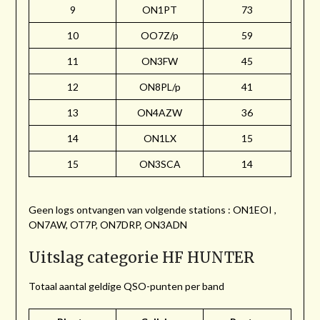
9
ON1PT
73
10
OO7Z/p
59
11
ON3FW
45
12
ON8PL/p
41
13
ON4AZW
36
14
ON1LX
15
15
ON3SCA
14
Geen logs ontvangen van volgende stations : ON1EOI ,
ON7AW, OT7P, ON7DRP, ON3ADN
Uitslag categorie HF HUNTER
Totaal aantal geldige QSO-punten per band