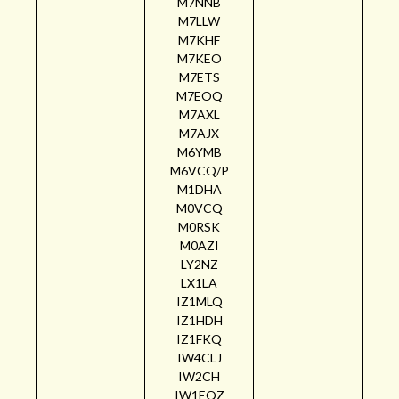
M7NNB
M7LLW
M7KHF
M7KEO
M7ETS
M7EOQ
M7AXL
M7AJX
M6YMB
M6VCQ/P
M1DHA
M0VCQ
M0RSK
M0AZI
LY2NZ
LX1LA
IZ1MLQ
IZ1HDH
IZ1FKQ
IW4CLJ
IW2CH
IW1EQZ