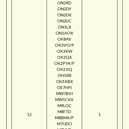
ON2RD
ON2DY
ON2DK
ON2DC
ON1LX
ON1AOX
OK8AV
OK3VO/P
OK3KW
OK2QA
OK2PYA/P
OK2JIQ
OH1RR
OH1KBX
OE7HPI
MW7BIH
MW1CKK
M9LOC
M8FTD
12
1
M8BMA/P
M7UDO