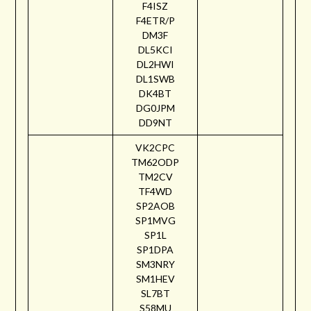
F4ISZ
F4ETR/P
DM3F
DL5KCI
DL2HWI
DL1SWB
DK4BT
DG0JPM
DD9NT
VK2CPC
TM62ODP
TM2CV
TF4WD
SP2AOB
SP1MVG
SP1L
SP1DPA
SM3NRY
SM1HEV
SL7BT
S58MU