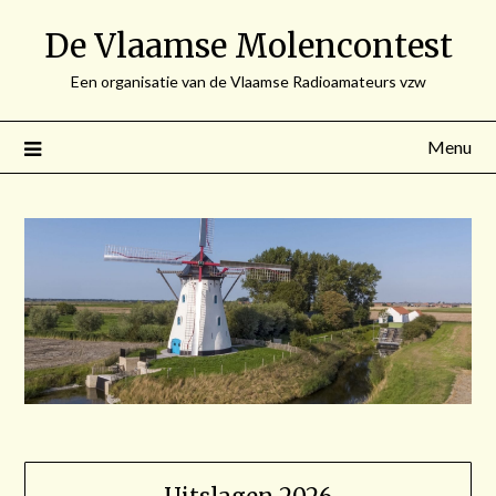
Spring
De Vlaamse Molencontest
naar
de
Een organisatie van de Vlaamse Radioamateurs vzw
inhoud
Menu