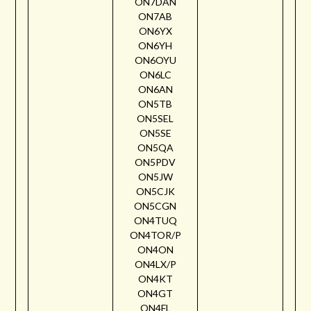
ON7DAN
ON7AB
ON6YX
ON6YH
ON6OYU
ON6LC
ON6AN
ON5TB
ON5SEL
ON5SE
ON5QA
ON5PDV
ON5JW
ON5CJK
ON5CGN
ON4TUQ
ON4TOR/P
ON4ON
ON4LX/P
ON4KT
ON4GT
ON4FL