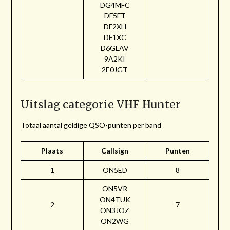
DG4MFC
DF5FT
DF2XH
DF1XC
D6GLAV
9A2KI
2E0JGT
Uitslag categorie VHF Hunter
Totaal aantal geldige QSO-punten per band
Plaats
Callsign
Punten
1
ON5ED
8
ON5VR
ON4TUK
2
7
ON3JOZ
ON2WG