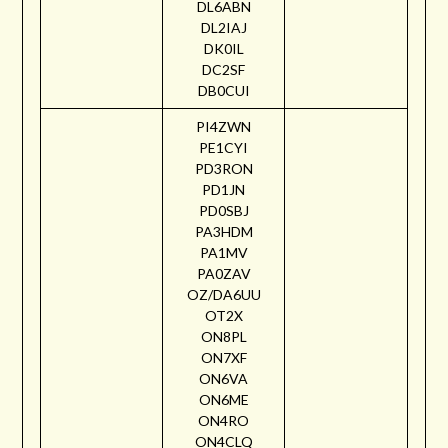
DL6ABN
DL2IAJ
DK0IL
DC2SF
DB0CUI
PI4ZWN
PE1CYI
PD3RON
PD1JN
PD0SBJ
PA3HDM
PA1MV
PA0ZAV
OZ/DA6UU
OT2X
ON8PL
ON7XF
ON6VA
ON6ME
ON4RO
ON4CLQ