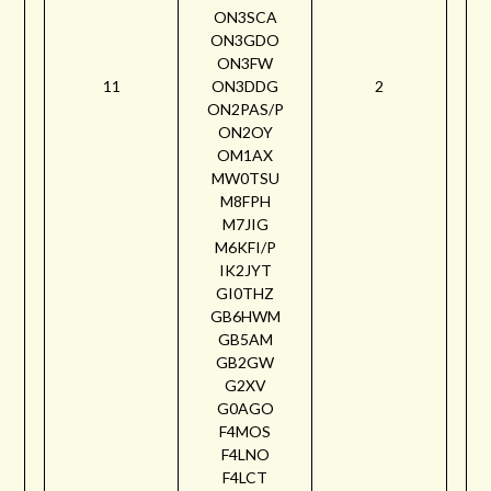
ON3SCA
ON3GDO
ON3FW
11
ON3DDG
2
ON2PAS/P
ON2OY
OM1AX
MW0TSU
M8FPH
M7JIG
M6KFI/P
IK2JYT
GI0THZ
GB6HWM
GB5AM
GB2GW
G2XV
G0AGO
F4MOS
F4LNO
F4LCT