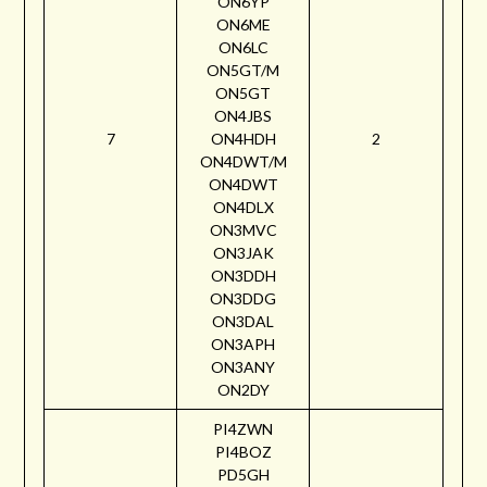
ON6YP
ON6ME
ON6LC
ON5GT/M
ON5GT
ON4JBS
7
ON4HDH
2
ON4DWT/M
ON4DWT
ON4DLX
ON3MVC
ON3JAK
ON3DDH
ON3DDG
ON3DAL
ON3APH
ON3ANY
ON2DY
PI4ZWN
PI4BOZ
PD5GH