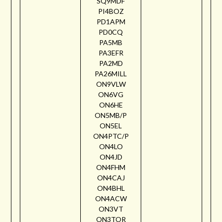
SQ9MDF
PI4BOZ
PD1APM
PD0CQ
PA5MB
PA3EFR
PA2MD
PA26MILL
ON9VLW
ON6VG
ON6HE
ON5MB/P
ON5EL
ON4PTC/P
ON4LO
ON4JD
ON4FHM
ON4CAJ
ON4BHL
ON4ACW
ON3VT
ON3TOR