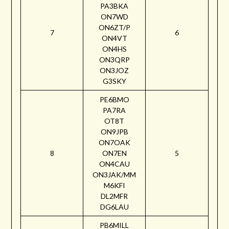
PA3BKA
ON7WD
ON6ZT/P
7
6
ON4VT
ON4HS
ON3QRP
ON3JOZ
G3SKY
PE6BMO
PA7RA
OT8T
ON9JPB
ON7OAK
8
ON7EN
5
ON4CAU
ON3JAK/MM
M6KFI
DL2MFR
DG6LAU
PB6MILL