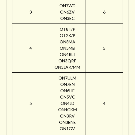
ON7WD
3
ON6ZV
6
ON3EC
OT8T/P
OT2X/P
ON8MA
4
ON5MB
5
ON4RLI
ON3QRP
ON3JAK/MM
ON7ULM
ON7EN
ON6HE
ON5VC
5
ON4JD
4
ON4CKM
ON3RV
ON3ENE
ON1GV