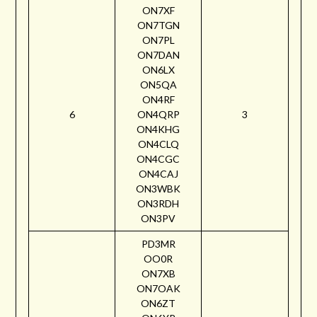
ON7XF
ON7TGN
ON7PL
ON7DAN
ON6LX
ON5QA
ON4RF
6
ON4QRP
3
ON4KHG
ON4CLQ
ON4CGC
ON4CAJ
ON3WBK
ON3RDH
ON3PV
PD3MR
OO0R
ON7XB
ON7OAK
ON6ZT