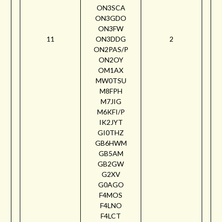
ON3SCA
ON3GDO
ON3FW
11
ON3DDG
2
ON2PAS/P
ON2OY
OM1AX
MW0TSU
M8FPH
M7JIG
M6KFI/P
IK2JYT
GI0THZ
GB6HWM
GB5AM
GB2GW
G2XV
G0AGO
F4MOS
F4LNO
F4LCT