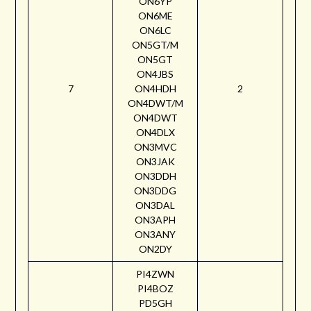
ON6YP
ON6ME
ON6LC
ON5GT/M
ON5GT
ON4JBS
7
ON4HDH
2
ON4DWT/M
ON4DWT
ON4DLX
ON3MVC
ON3JAK
ON3DDH
ON3DDG
ON3DAL
ON3APH
ON3ANY
ON2DY
PI4ZWN
PI4BOZ
PD5GH