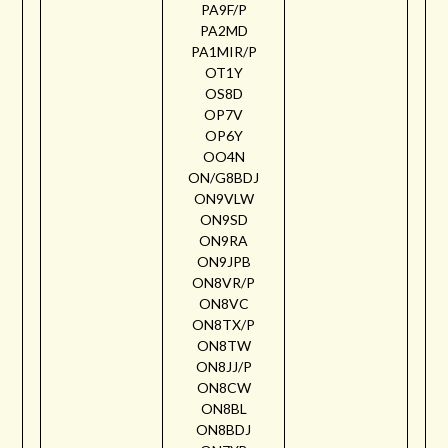
PA9F/P
PA2MD
PA1MIR/P
OT1Y
OS8D
OP7V
OP6Y
OO4N
ON/G8BDJ
ON9VLW
ON9SD
ON9RA
ON9JPB
ON8VR/P
ON8VC
ON8TX/P
ON8TW
ON8JJ/P
ON8CW
ON8BL
ON8BDJ