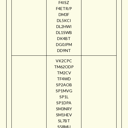
F4ISZ
F4ETR/P
DM3F
DL5KCI
DL2HWI
DL1SWB
DK4BT
DG0JPM
DD9NT
VK2CPC
TM62ODP
TM2CV
TF4WD
SP2AOB
SP1MVG
SP1L
SP1DPA
SM3NRY
SM1HEV
SL7BT
S58MU