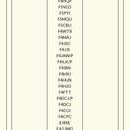
F6HQP
F5VLO
F5PYI
F5MQU
F5CBU
F4WTR
F4MAJ
F4JSC
F4JJS
F4JAW/P
F4ILK/P
F4IBN
F4HXJ
F4HUN
F4HJO
F4FTT
F4DCJ/P
F4DCJ
F4CUI
F4CPC
EI8SE
EA1JWG