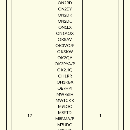
ON2RD
ON2DY
ON2DK
ON2DC
ON1LX
ON1AOX
OK8AV
OK3VO/P
OK3KW
OK2QA
OK2PYA/P
OK2JIQ
OH1RR
OH1KBX
OE7HPI
MW7BIH
MW1CKK
M9LOC
M8FTD
12
1
M8BMA/P
M7UDO