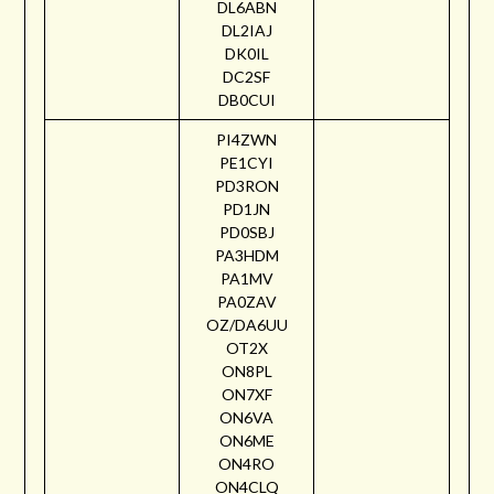
DL6ABN
DL2IAJ
DK0IL
DC2SF
DB0CUI
PI4ZWN
PE1CYI
PD3RON
PD1JN
PD0SBJ
PA3HDM
PA1MV
PA0ZAV
OZ/DA6UU
OT2X
ON8PL
ON7XF
ON6VA
ON6ME
ON4RO
ON4CLQ