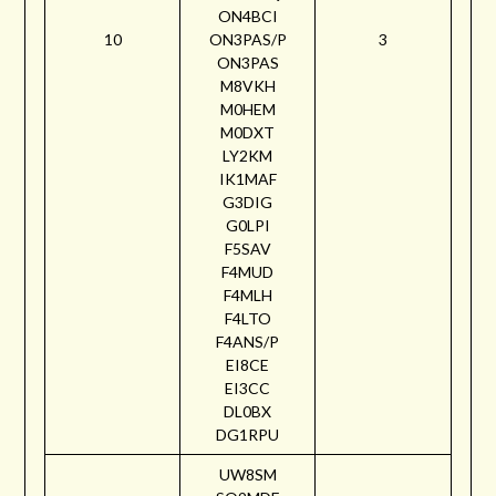
ON4BCI
10
ON3PAS/P
3
ON3PAS
M8VKH
M0HEM
M0DXT
LY2KM
IK1MAF
G3DIG
G0LPI
F5SAV
F4MUD
F4MLH
F4LTO
F4ANS/P
EI8CE
EI3CC
DL0BX
DG1RPU
UW8SM