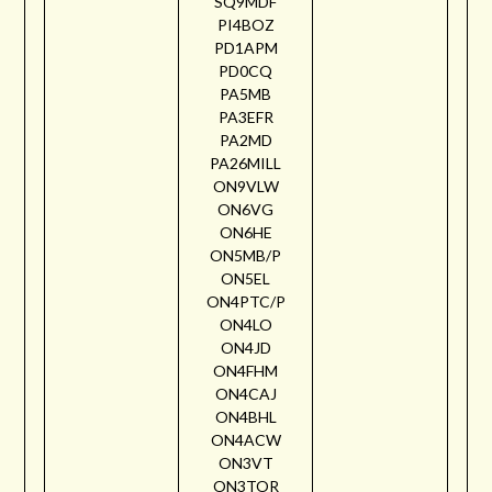
SQ9MDF
PI4BOZ
PD1APM
PD0CQ
PA5MB
PA3EFR
PA2MD
PA26MILL
ON9VLW
ON6VG
ON6HE
ON5MB/P
ON5EL
ON4PTC/P
ON4LO
ON4JD
ON4FHM
ON4CAJ
ON4BHL
ON4ACW
ON3VT
ON3TOR