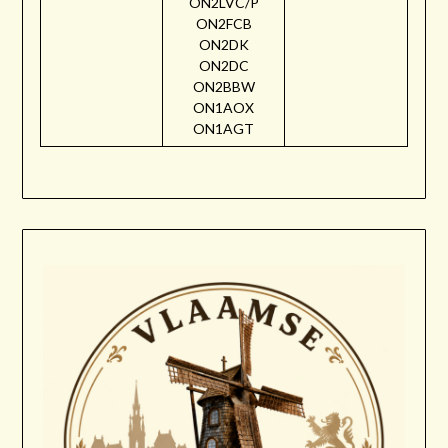
ON2LVC/P
ON2FCB
ON2DK
ON2DC
ON2BBW
ON1AOX
ON1AGT