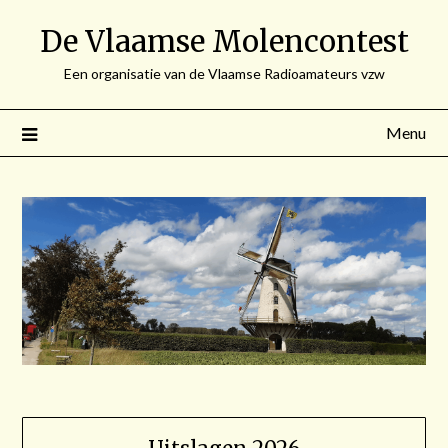
Spring
De Vlaamse Molencontest
naar
de
Een organisatie van de Vlaamse Radioamateurs vzw
inhoud
Menu