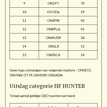
9
ON1PT
73
10
OO7Z/p
59
11
ON3FW
45
12
ON8PL/p
41
13
ON4AZW
36
14
ON1LX
15
15
ON3SCA
14
Geen logs ontvangen van volgende stations : ON1EOI ,
ON7AW, OT7P, ON7DRP, ON3ADN
Uitslag categorie HF HUNTER
Totaal aantal geldige QSO-punten per band