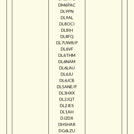
DM6PAC
DL9PN
DL9AL
DL8OCI
DL8IH
DL8FQ
DL7UWR/P
DL6VF
DL6THM
DL6NAM
DL6LAU
DL6JU
DL6JCB
DL5ANE/P
DL3HXX
DL2JQT
DL2JES
DL1AH
DJ2DX
DH5HAR
DG6LZU