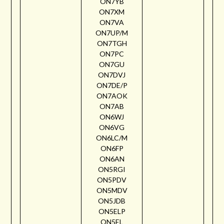
ON7YB
ON7XM
ON7VA
ON7UP/M
ON7TGH
ON7PC
ON7GU
ON7DVJ
ON7DE/P
ON7AOK
ON7AB
ON6WJ
ON6VG
ON6LC/M
ON6FP
ON6AN
ON5RGI
ON5PDV
ON5MDV
ON5JDB
ON5ELP
ON5EL