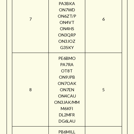
PA3BKA
ON7WD
ON6ZT/P
7
6
ON4VT
ON4HS
ON3QRP
ON3JOZ
G3SKY
PE6BMO
PA7RA
OT8T
ON9JPB
ON7OAK
8
ON7EN
5
ON4CAU
ON3JAK/MM
M6KFI
DL2MFR
DG6LAU
PB6MILL