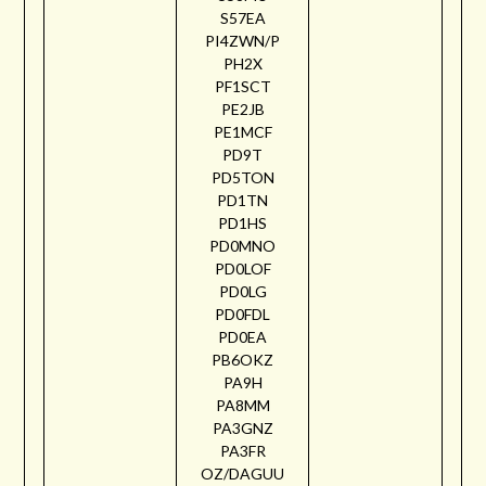
S57EA
PI4ZWN/P
PH2X
PF1SCT
PE2JB
PE1MCF
PD9T
PD5TON
PD1TN
PD1HS
PD0MNO
PD0LOF
PD0LG
PD0FDL
PD0EA
PB6OKZ
PA9H
PA8MM
PA3GNZ
PA3FR
OZ/DAGUU