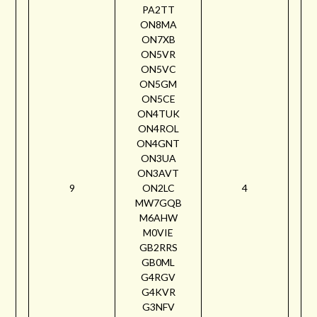
PA2TT
ON8MA
ON7XB
ON5VR
ON5VC
ON5GM
ON5CE
ON4TUK
ON4ROL
ON4GNT
ON3UA
ON3AVT
9
ON2LC
4
MW7GQB
M6AHW
M0VIE
GB2RRS
GB0ML
G4RGV
G4KVR
G3NFV