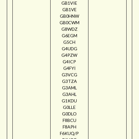
GB1VIE
GB1VE
GB0HNW
GB0CWM
G8WDZ
G6EGM
G5CH
G4UDG
G4PZW
G4ICP
G4FYI
G3VCG
G3TZA
G3AML
G3AHL
G1KDU
G0LLE
G0DLO
F8BCU
F8APH
F6KUQ/P