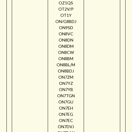
OZ1QS
OT2V/P
OT1Y
ON/G8BDJ
ON9SD
ON8VC
ON8DN
ON8DM
ON8CW
ON8BM
ON8BL/M
ON8BDJ
ON7ZM
ON7YZ
ON7YB
ON7TGN
ON7GU
ON7EH
ON7EG
ON7EC
ON7DVJ