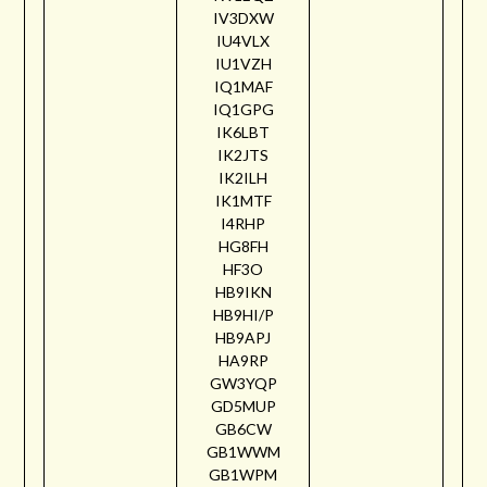
IV3DXW
IU4VLX
IU1VZH
IQ1MAF
IQ1GPG
IK6LBT
IK2JTS
IK2ILH
IK1MTF
I4RHP
HG8FH
HF3O
HB9IKN
HB9HI/P
HB9APJ
HA9RP
GW3YQP
GD5MUP
GB6CW
GB1WWM
GB1WPM