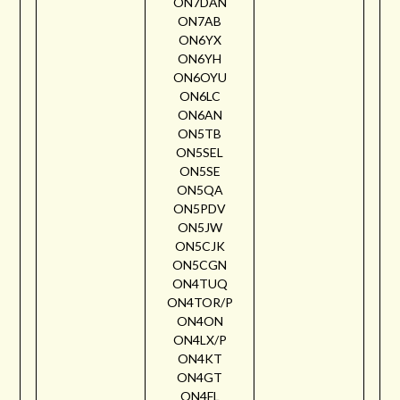
ON7DAN
ON7AB
ON6YX
ON6YH
ON6OYU
ON6LC
ON6AN
ON5TB
ON5SEL
ON5SE
ON5QA
ON5PDV
ON5JW
ON5CJK
ON5CGN
ON4TUQ
ON4TOR/P
ON4ON
ON4LX/P
ON4KT
ON4GT
ON4FL