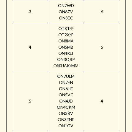
ON7WD
3
ON6ZV
6
ON3EC
OT8T/P
OT2X/P
ON8MA
4
ON5MB
5
ON4RLI
ON3QRP
ON3JAK/MM
ON7ULM
ON7EN
ON6HE
ON5VC
5
ON4JD
4
ON4CKM
ON3RV
ON3ENE
ON1GV