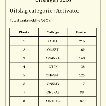
Uitslagen 2026
Uitslag categorie : Activator
Totaal aantal geldige QSO’s
Plaats
Callsign
Punten
1
OT8T
216
2
ON6ZT
169
3
ON4VRA
140
4
OT2X
138
5
ON4GNT
125
6
ON5MB
117
7
ON3PAS
98
8
ON4PTC
87