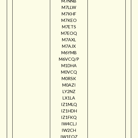
M7NNB
M7LLW
M7KHF
M7KEO
M7ETS
M7EOQ
M7AXL
M7AJX
M6YMB
M6VCQ/P
M1DHA
M0VCQ
M0RSK
M0AZI
LY2NZ
LX1LA
IZ1MLQ
IZ1HDH
IZ1FKQ
IW4CLJ
IW2CH
IW1EQZ