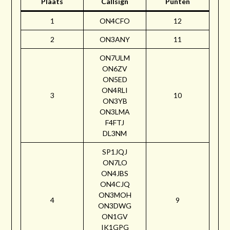
Plaats
Callsign
Punten
1
ON4CFO
12
2
ON3ANY
11
ON7ULM
ON6ZV
ON5ED
ON4RLI
3
10
ON3YB
ON3LMA
F4FTJ
DL3NM
SP1JQJ
ON7LO
ON4JBS
ON4CJQ
ON3MOH
4
9
ON3DWG
ON1GV
IK1GPG