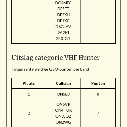
DG4MFC
DF5FT
DF2XH
DF1XC
D6GLAV
9A2KI
2E0JGT
Uitslag categorie VHF Hunter
Totaal aantal geldige QSO-punten per band
Plaats
Callsign
Punten
1
ON5ED
8
ON5VR
ON4TUK
2
7
ON3JOZ
ON2WG