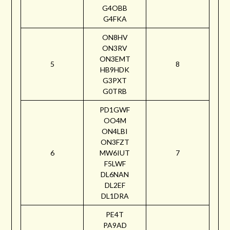
G4OBB
G4FKA
ON8HV
ON3RV
ON3EMT
5
8
HB9HDK
G3PXT
G0TRB
PD1GWF
OO4M
ON4LBI
ON3FZT
6
MW6IUT
7
F5LWF
DL6NAN
DL2EF
DL1DRA
PE4T
PA9AD