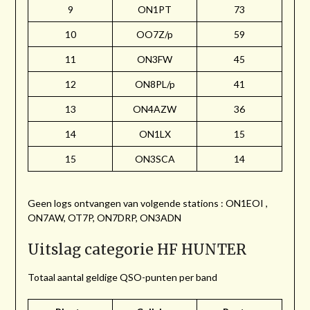
9
ON1PT
73
10
OO7Z/p
59
11
ON3FW
45
12
ON8PL/p
41
13
ON4AZW
36
14
ON1LX
15
15
ON3SCA
14
Geen logs ontvangen van volgende stations : ON1EOI ,
ON7AW, OT7P, ON7DRP, ON3ADN
Uitslag categorie HF HUNTER
Totaal aantal geldige QSO-punten per band