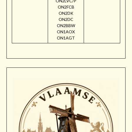
ON2LVC/P
ON2FCB
ON2DK
ON2DC
ON2BBW
ON1AOX
ON1AGT