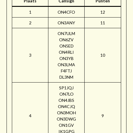
Plaats
Callsign
Punten
1
ON4CFO
12
2
ON3ANY
11
ON7ULM
ON6ZV
ON5ED
ON4RLI
3
10
ON3YB
ON3LMA
F4FTJ
DL3NM
SP1JQJ
ON7LO
ON4JBS
ON4CJQ
ON3MOH
4
9
ON3DWG
ON1GV
IK1GPG