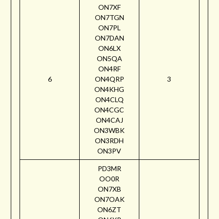
ON7XF
ON7TGN
ON7PL
ON7DAN
ON6LX
ON5QA
ON4RF
6
ON4QRP
3
ON4KHG
ON4CLQ
ON4CGC
ON4CAJ
ON3WBK
ON3RDH
ON3PV
PD3MR
OO0R
ON7XB
ON7OAK
ON6ZT