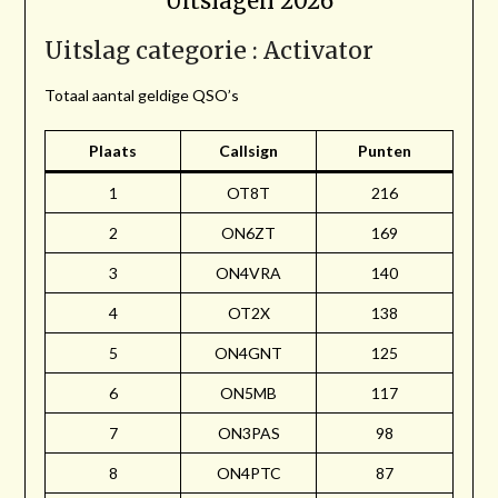
Uitslagen 2026
Uitslag categorie : Activator
Totaal aantal geldige QSO’s
Plaats
Callsign
Punten
1
OT8T
216
2
ON6ZT
169
3
ON4VRA
140
4
OT2X
138
5
ON4GNT
125
6
ON5MB
117
7
ON3PAS
98
8
ON4PTC
87