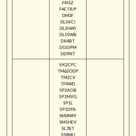
F4ISZ
F4ETR/P
DM3F
DL5KCI
DL2HWI
DL1SWB
DK4BT
DG0JPM
DD9NT
VK2CPC
TM62ODP
TM2CV
TF4WD
SP2AOB
SP1MVG
SP1L
SP1DPA
SM3NRY
SM1HEV
SL7BT
S58MU