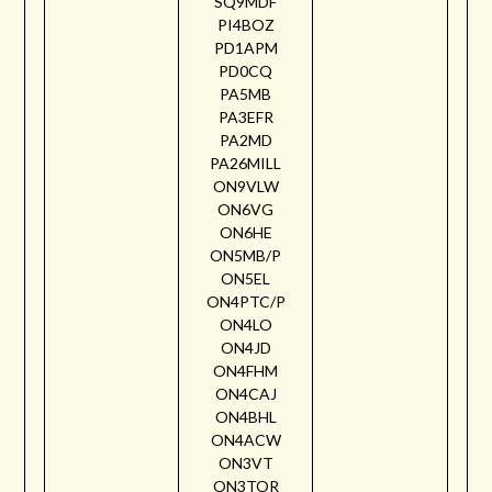
SQ9MDF
PI4BOZ
PD1APM
PD0CQ
PA5MB
PA3EFR
PA2MD
PA26MILL
ON9VLW
ON6VG
ON6HE
ON5MB/P
ON5EL
ON4PTC/P
ON4LO
ON4JD
ON4FHM
ON4CAJ
ON4BHL
ON4ACW
ON3VT
ON3TOR