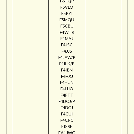
F6HQP
F5VLO
F5PYI
F5MQU
F5CBU
F4WTR
F4MAJ
F4JSC
F4JJS
F4JAW/P
F4ILK/P
F4IBN
F4HXJ
F4HUN
F4HJO
F4FTT
F4DCJ/P
F4DCJ
F4CUI
F4CPC
EI8SE
EA1JWG