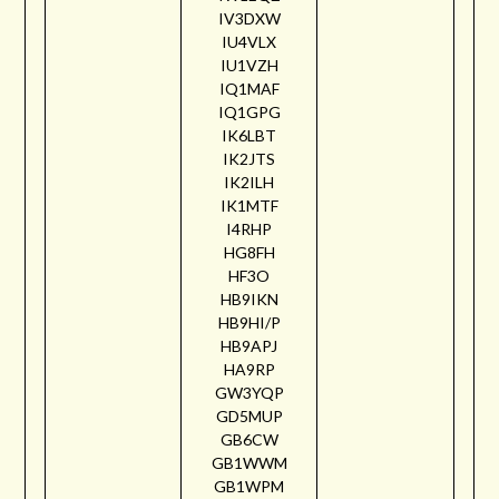
IV3DXW
IU4VLX
IU1VZH
IQ1MAF
IQ1GPG
IK6LBT
IK2JTS
IK2ILH
IK1MTF
I4RHP
HG8FH
HF3O
HB9IKN
HB9HI/P
HB9APJ
HA9RP
GW3YQP
GD5MUP
GB6CW
GB1WWM
GB1WPM