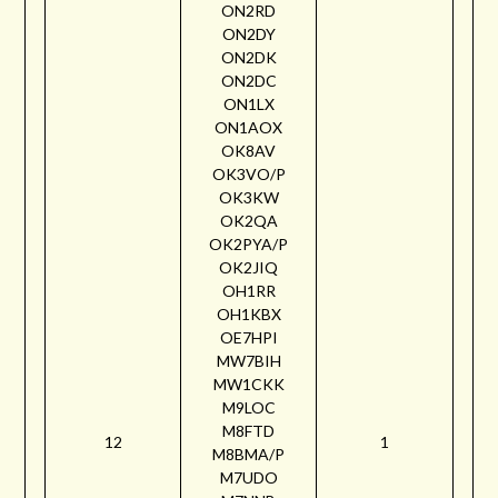
ON2RD
ON2DY
ON2DK
ON2DC
ON1LX
ON1AOX
OK8AV
OK3VO/P
OK3KW
OK2QA
OK2PYA/P
OK2JIQ
OH1RR
OH1KBX
OE7HPI
MW7BIH
MW1CKK
M9LOC
M8FTD
12
1
M8BMA/P
M7UDO