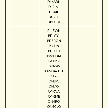
DL6ABN
DL2IAJ
DK0IL
DC2SF
DB0CUI
PI4ZWN
PE1CYI
PD3RON
PD1JN
PD0SBJ
PA3HDM
PA1MV
PA0ZAV
OZ/DA6UU
OT2X
ON8PL
ON7XF
ON6VA
ON6ME
ON4RO
ON4CLQ