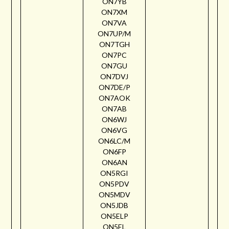
ON7YB
ON7XM
ON7VA
ON7UP/M
ON7TGH
ON7PC
ON7GU
ON7DVJ
ON7DE/P
ON7AOK
ON7AB
ON6WJ
ON6VG
ON6LC/M
ON6FP
ON6AN
ON5RGI
ON5PDV
ON5MDV
ON5JDB
ON5ELP
ON5EL