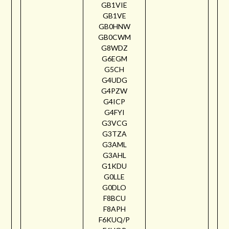
GB1VIE
GB1VE
GB0HNW
GB0CWM
G8WDZ
G6EGM
G5CH
G4UDG
G4PZW
G4ICP
G4FYI
G3VCG
G3TZA
G3AML
G3AHL
G1KDU
G0LLE
G0DLO
F8BCU
F8APH
F6KUQ/P