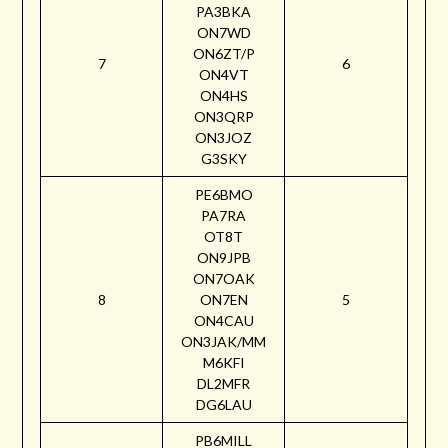
PA3BKA
ON7WD
ON6ZT/P
7
6
ON4VT
ON4HS
ON3QRP
ON3JOZ
G3SKY
PE6BMO
PA7RA
OT8T
ON9JPB
ON7OAK
8
ON7EN
5
ON4CAU
ON3JAK/MM
M6KFI
DL2MFR
DG6LAU
PB6MILL