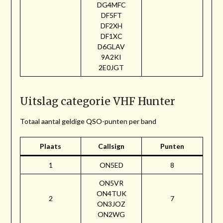
DG4MFC
DF5FT
DF2XH
DF1XC
D6GLAV
9A2KI
2E0JGT
Uitslag categorie VHF Hunter
Totaal aantal geldige QSO-punten per band
Plaats
Callsign
Punten
1
ON5ED
8
ON5VR
ON4TUK
2
7
ON3JOZ
ON2WG