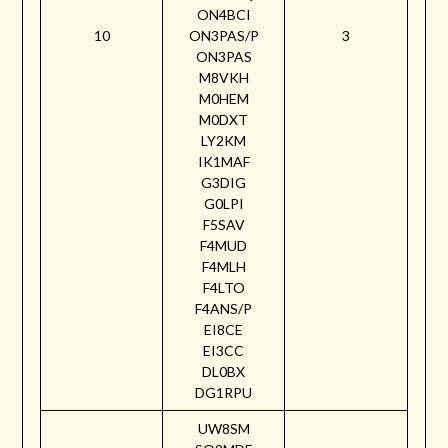
ON4BCI
10
ON3PAS/P
3
ON3PAS
M8VKH
M0HEM
M0DXT
LY2KM
IK1MAF
G3DIG
G0LPI
F5SAV
F4MUD
F4MLH
F4LTO
F4ANS/P
EI8CE
EI3CC
DL0BX
DG1RPU
UW8SM