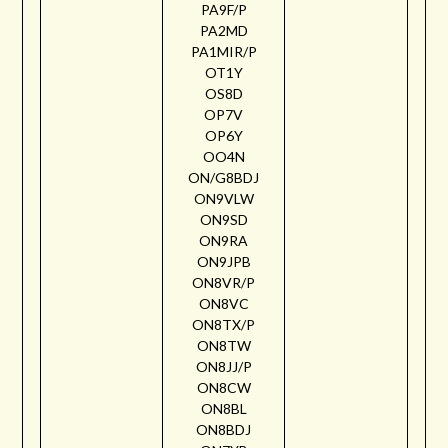
PA9F/P
PA2MD
PA1MIR/P
OT1Y
OS8D
OP7V
OP6Y
OO4N
ON/G8BDJ
ON9VLW
ON9SD
ON9RA
ON9JPB
ON8VR/P
ON8VC
ON8TX/P
ON8TW
ON8JJ/P
ON8CW
ON8BL
ON8BDJ