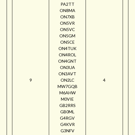
PA2TT
ON8MA
ON7XB
ON5VR
ON5VC
ON5GM
ON5CE
ON4TUK
ON4ROL
ON4GNT
ON3UA
ON3AVT
9
ON2LC
4
MW7GQB
M6AHW
M0VIE
GB2RRS
GB0ML
G4RGV
G4KVR
G3NFV