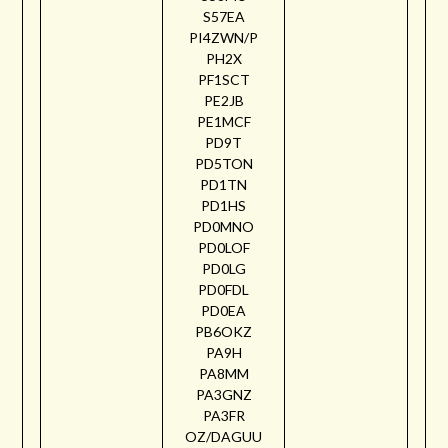
S57EA
PI4ZWN/P
PH2X
PF1SCT
PE2JB
PE1MCF
PD9T
PD5TON
PD1TN
PD1HS
PD0MNO
PD0LOF
PD0LG
PD0FDL
PD0EA
PB6OKZ
PA9H
PA8MM
PA3GNZ
PA3FR
OZ/DAGUU