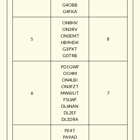
G4OBB
G4FKA
ON8HV
ON3RV
ON3EMT
5
8
HB9HDK
G3PXT
G0TRB
PD1GWF
OO4M
ON4LBI
ON3FZT
6
MW6IUT
7
F5LWF
DL6NAN
DL2EF
DL1DRA
PE4T
PA9AD