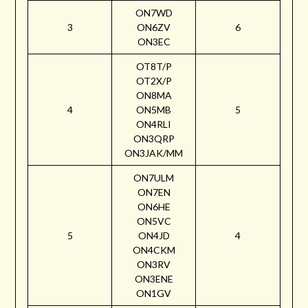
ON7WD
3
ON6ZV
6
ON3EC
OT8T/P
OT2X/P
ON8MA
4
ON5MB
5
ON4RLI
ON3QRP
ON3JAK/MM
ON7ULM
ON7EN
ON6HE
ON5VC
5
ON4JD
4
ON4CKM
ON3RV
ON3ENE
ON1GV