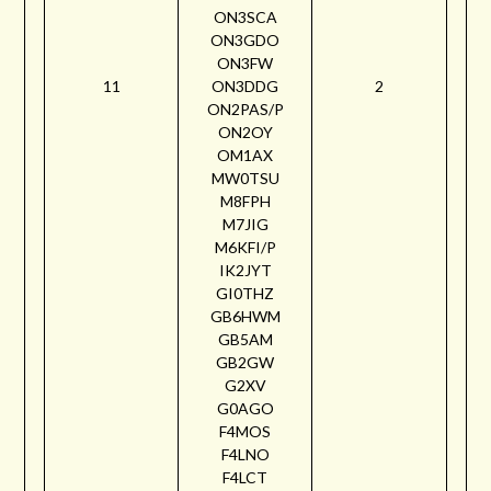
ON3SCA
ON3GDO
ON3FW
11
ON3DDG
2
ON2PAS/P
ON2OY
OM1AX
MW0TSU
M8FPH
M7JIG
M6KFI/P
IK2JYT
GI0THZ
GB6HWM
GB5AM
GB2GW
G2XV
G0AGO
F4MOS
F4LNO
F4LCT