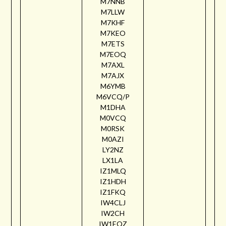
M7NNB
M7LLW
M7KHF
M7KEO
M7ETS
M7EOQ
M7AXL
M7AJX
M6YMB
M6VCQ/P
M1DHA
M0VCQ
M0RSK
M0AZI
LY2NZ
LX1LA
IZ1MLQ
IZ1HDH
IZ1FKQ
IW4CLJ
IW2CH
IW1EQZ