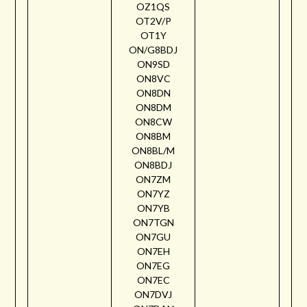
OZ1QS
OT2V/P
OT1Y
ON/G8BDJ
ON9SD
ON8VC
ON8DN
ON8DM
ON8CW
ON8BM
ON8BL/M
ON8BDJ
ON7ZM
ON7YZ
ON7YB
ON7TGN
ON7GU
ON7EH
ON7EG
ON7EC
ON7DVJ