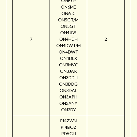
ON6YP
ON6ME
ON6LC
ON5GT/M
ON5GT
ON4JBS
7
ON4HDH
2
ON4DWT/M
ON4DWT
ON4DLX
ON3MVC
ON3JAK
ON3DDH
ON3DDG
ON3DAL
ON3APH
ON3ANY
ON2DY
PI4ZWN
PI4BOZ
PD5GH