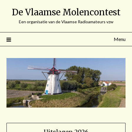
Spring
De Vlaamse Molencontest
naar
de
Een organisatie van de Vlaamse Radioamateurs vzw
inhoud
Menu