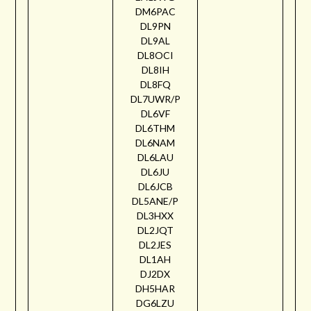
DM6PAC
DL9PN
DL9AL
DL8OCI
DL8IH
DL8FQ
DL7UWR/P
DL6VF
DL6THM
DL6NAM
DL6LAU
DL6JU
DL6JCB
DL5ANE/P
DL3HXX
DL2JQT
DL2JES
DL1AH
DJ2DX
DH5HAR
DG6LZU