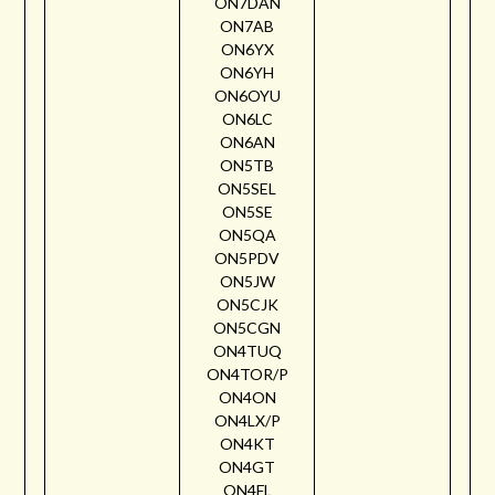
ON7DAN
ON7AB
ON6YX
ON6YH
ON6OYU
ON6LC
ON6AN
ON5TB
ON5SEL
ON5SE
ON5QA
ON5PDV
ON5JW
ON5CJK
ON5CGN
ON4TUQ
ON4TOR/P
ON4ON
ON4LX/P
ON4KT
ON4GT
ON4FL