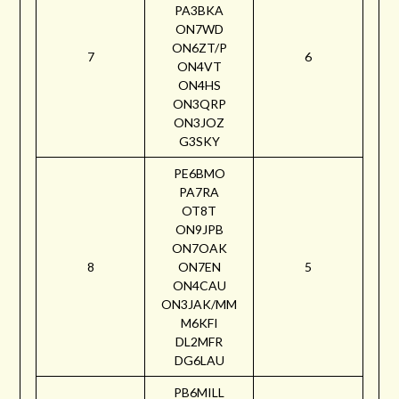
PA3BKA
ON7WD
ON6ZT/P
7
6
ON4VT
ON4HS
ON3QRP
ON3JOZ
G3SKY
PE6BMO
PA7RA
OT8T
ON9JPB
ON7OAK
8
ON7EN
5
ON4CAU
ON3JAK/MM
M6KFI
DL2MFR
DG6LAU
PB6MILL