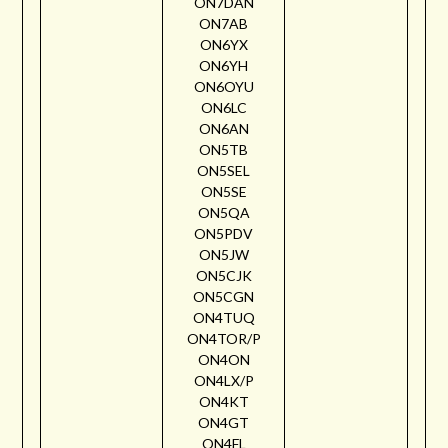
ON7DAN
ON7AB
ON6YX
ON6YH
ON6OYU
ON6LC
ON6AN
ON5TB
ON5SEL
ON5SE
ON5QA
ON5PDV
ON5JW
ON5CJK
ON5CGN
ON4TUQ
ON4TOR/P
ON4ON
ON4LX/P
ON4KT
ON4GT
ON4FL