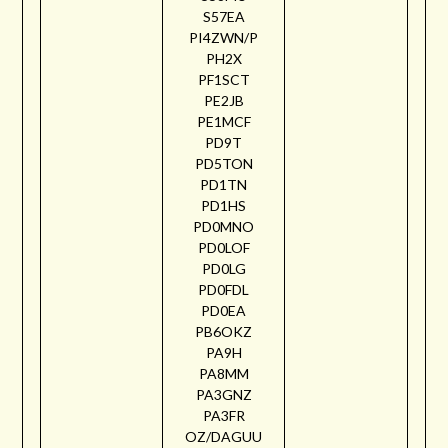
S57EA
PI4ZWN/P
PH2X
PF1SCT
PE2JB
PE1MCF
PD9T
PD5TON
PD1TN
PD1HS
PD0MNO
PD0LOF
PD0LG
PD0FDL
PD0EA
PB6OKZ
PA9H
PA8MM
PA3GNZ
PA3FR
OZ/DAGUU