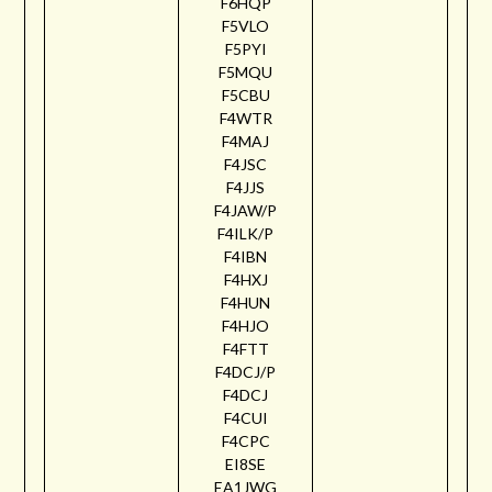
F6HQP
F5VLO
F5PYI
F5MQU
F5CBU
F4WTR
F4MAJ
F4JSC
F4JJS
F4JAW/P
F4ILK/P
F4IBN
F4HXJ
F4HUN
F4HJO
F4FTT
F4DCJ/P
F4DCJ
F4CUI
F4CPC
EI8SE
EA1JWG