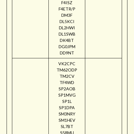
F4ISZ
F4ETR/P
DM3F
DL5KCI
DL2HWI
DL1SWB
DK4BT
DG0JPM
DD9NT
VK2CPC
TM62ODP
TM2CV
TF4WD
SP2AOB
SP1MVG
SP1L
SP1DPA
SM3NRY
SM1HEV
SL7BT
S58MU