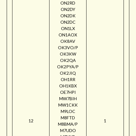
ON2RD
ON2DY
ON2DK
ON2DC
ON1LX
ON1AOX
OK8AV
OK3VO/P
OK3KW
OK2QA
OK2PYA/P
OK2JIQ
OH1RR
OH1KBX
OE7HPI
MW7BIH
MW1CKK
M9LOC
M8FTD
12
1
M8BMA/P
M7UDO