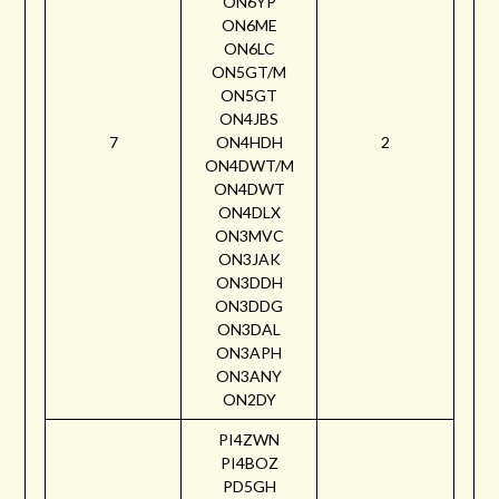
ON6YP
ON6ME
ON6LC
ON5GT/M
ON5GT
ON4JBS
7
ON4HDH
2
ON4DWT/M
ON4DWT
ON4DLX
ON3MVC
ON3JAK
ON3DDH
ON3DDG
ON3DAL
ON3APH
ON3ANY
ON2DY
PI4ZWN
PI4BOZ
PD5GH