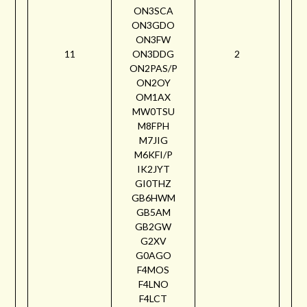
ON3SCA
ON3GDO
ON3FW
11
ON3DDG
2
ON2PAS/P
ON2OY
OM1AX
MW0TSU
M8FPH
M7JIG
M6KFI/P
IK2JYT
GI0THZ
GB6HWM
GB5AM
GB2GW
G2XV
G0AGO
F4MOS
F4LNO
F4LCT