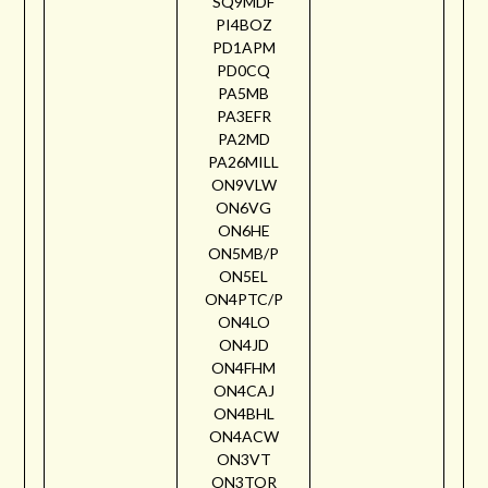
SQ9MDF
PI4BOZ
PD1APM
PD0CQ
PA5MB
PA3EFR
PA2MD
PA26MILL
ON9VLW
ON6VG
ON6HE
ON5MB/P
ON5EL
ON4PTC/P
ON4LO
ON4JD
ON4FHM
ON4CAJ
ON4BHL
ON4ACW
ON3VT
ON3TOR