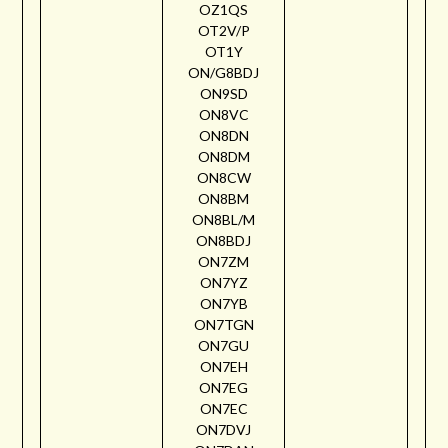
OZ1QS
OT2V/P
OT1Y
ON/G8BDJ
ON9SD
ON8VC
ON8DN
ON8DM
ON8CW
ON8BM
ON8BL/M
ON8BDJ
ON7ZM
ON7YZ
ON7YB
ON7TGN
ON7GU
ON7EH
ON7EG
ON7EC
ON7DVJ