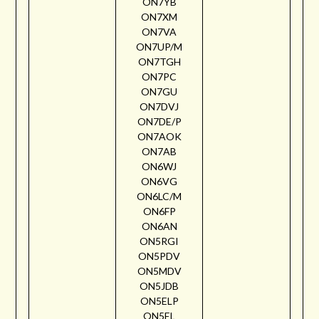
ON7YB
ON7XM
ON7VA
ON7UP/M
ON7TGH
ON7PC
ON7GU
ON7DVJ
ON7DE/P
ON7AOK
ON7AB
ON6WJ
ON6VG
ON6LC/M
ON6FP
ON6AN
ON5RGI
ON5PDV
ON5MDV
ON5JDB
ON5ELP
ON5EL