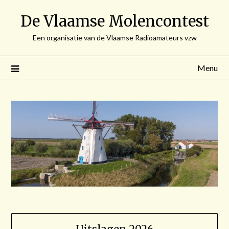
Spring
De Vlaamse Molencontest
naar
de
Een organisatie van de Vlaamse Radioamateurs vzw
inhoud
Menu