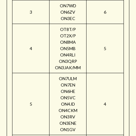
ON7WD
3
ON6ZV
6
ON3EC
OT8T/P
OT2X/P
ON8MA
4
ON5MB
5
ON4RLI
ON3QRP
ON3JAK/MM
ON7ULM
ON7EN
ON6HE
ON5VC
5
ON4JD
4
ON4CKM
ON3RV
ON3ENE
ON1GV