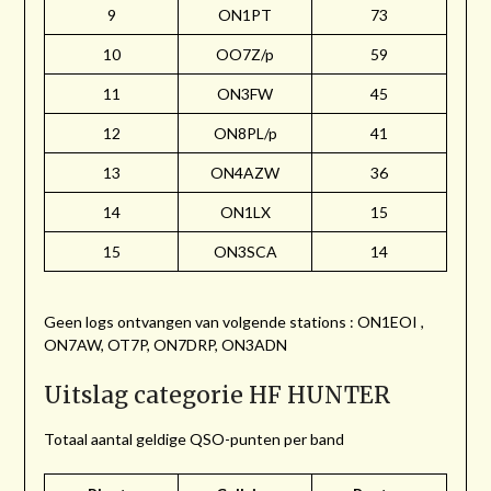
9
ON1PT
73
10
OO7Z/p
59
11
ON3FW
45
12
ON8PL/p
41
13
ON4AZW
36
14
ON1LX
15
15
ON3SCA
14
Geen logs ontvangen van volgende stations : ON1EOI ,
ON7AW, OT7P, ON7DRP, ON3ADN
Uitslag categorie HF HUNTER
Totaal aantal geldige QSO-punten per band