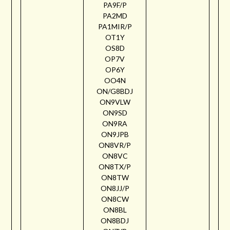
PA9F/P
PA2MD
PA1MIR/P
OT1Y
OS8D
OP7V
OP6Y
OO4N
ON/G8BDJ
ON9VLW
ON9SD
ON9RA
ON9JPB
ON8VR/P
ON8VC
ON8TX/P
ON8TW
ON8JJ/P
ON8CW
ON8BL
ON8BDJ