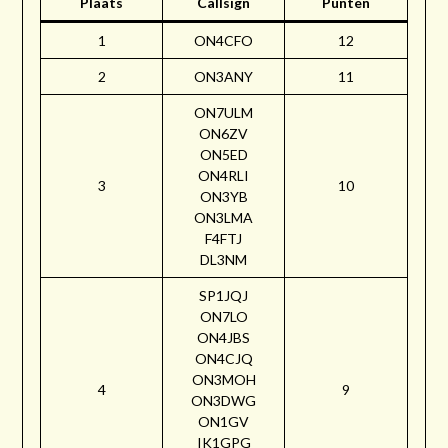
Plaats
Callsign
Punten
1
ON4CFO
12
2
ON3ANY
11
ON7ULM
ON6ZV
ON5ED
ON4RLI
3
10
ON3YB
ON3LMA
F4FTJ
DL3NM
SP1JQJ
ON7LO
ON4JBS
ON4CJQ
ON3MOH
4
9
ON3DWG
ON1GV
IK1GPG