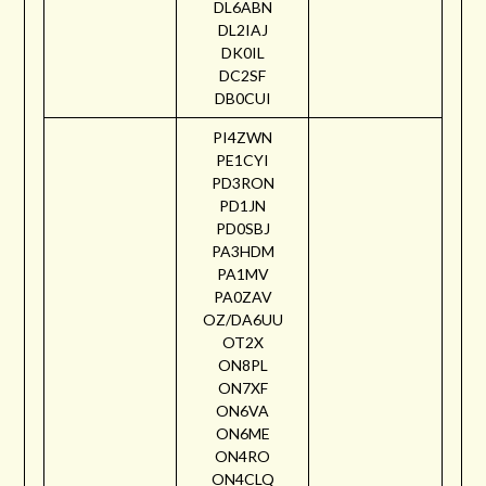
DL6ABN
DL2IAJ
DK0IL
DC2SF
DB0CUI
PI4ZWN
PE1CYI
PD3RON
PD1JN
PD0SBJ
PA3HDM
PA1MV
PA0ZAV
OZ/DA6UU
OT2X
ON8PL
ON7XF
ON6VA
ON6ME
ON4RO
ON4CLQ