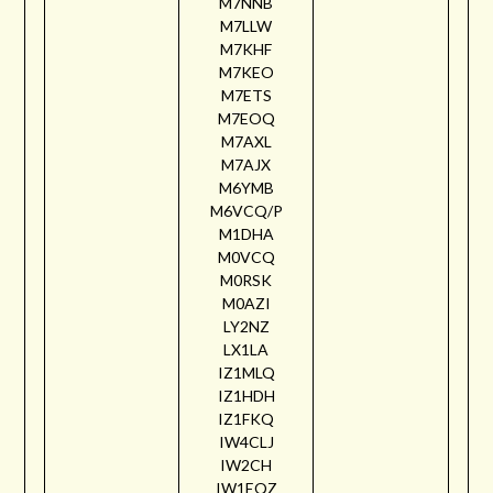
M7NNB
M7LLW
M7KHF
M7KEO
M7ETS
M7EOQ
M7AXL
M7AJX
M6YMB
M6VCQ/P
M1DHA
M0VCQ
M0RSK
M0AZI
LY2NZ
LX1LA
IZ1MLQ
IZ1HDH
IZ1FKQ
IW4CLJ
IW2CH
IW1EQZ