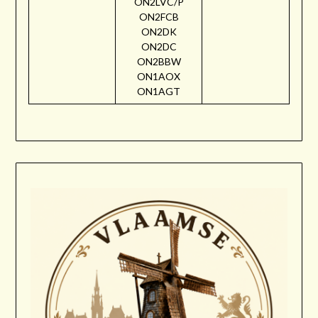
ON2LVC/P
ON2FCB
ON2DK
ON2DC
ON2BBW
ON1AOX
ON1AGT