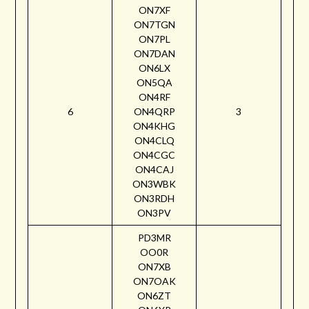
ON7XF
ON7TGN
ON7PL
ON7DAN
ON6LX
ON5QA
ON4RF
6
ON4QRP
3
ON4KHG
ON4CLQ
ON4CGC
ON4CAJ
ON3WBK
ON3RDH
ON3PV
PD3MR
OO0R
ON7XB
ON7OAK
ON6ZT