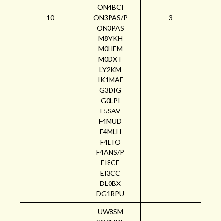
ON4BCI
10
ON3PAS/P
3
ON3PAS
M8VKH
M0HEM
M0DXT
LY2KM
IK1MAF
G3DIG
G0LPI
F5SAV
F4MUD
F4MLH
F4LTO
F4ANS/P
EI8CE
EI3CC
DL0BX
DG1RPU
UW8SM