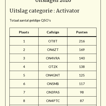
Uitslagen 2026
Uitslag categorie : Activator
Totaal aantal geldige QSO’s
Plaats
Callsign
Punten
1
OT8T
216
2
ON6ZT
169
3
ON4VRA
140
4
OT2X
138
5
ON4GNT
125
6
ON5MB
117
7
ON3PAS
98
8
ON4PTC
87