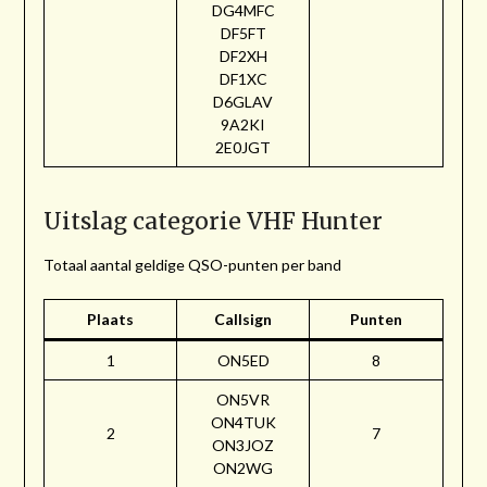
DG4MFC
DF5FT
DF2XH
DF1XC
D6GLAV
9A2KI
2E0JGT
Uitslag categorie VHF Hunter
Totaal aantal geldige QSO-punten per band
Plaats
Callsign
Punten
1
ON5ED
8
ON5VR
ON4TUK
2
7
ON3JOZ
ON2WG