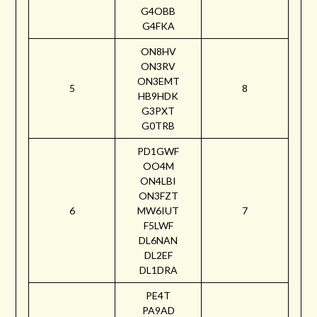
G4OBB
G4FKA
ON8HV
ON3RV
ON3EMT
5
8
HB9HDK
G3PXT
G0TRB
PD1GWF
OO4M
ON4LBI
ON3FZT
6
MW6IUT
7
F5LWF
DL6NAN
DL2EF
DL1DRA
PE4T
PA9AD