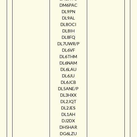
DM6PAC
DL9PN
DL9AL
DL8OCI
DL8IH
DL8FQ
DL7UWR/P
DL6VF
DL6THM
DL6NAM
DL6LAU
DL6JU
DL6JCB
DL5ANE/P
DL3HXX
DL2JQT
DL2JES
DL1AH
DJ2DX
DH5HAR
DG6LZU