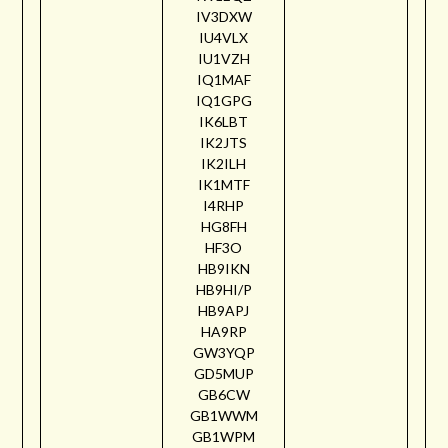
IV3DXW
IU4VLX
IU1VZH
IQ1MAF
IQ1GPG
IK6LBT
IK2JTS
IK2ILH
IK1MTF
I4RHP
HG8FH
HF3O
HB9IKN
HB9HI/P
HB9APJ
HA9RP
GW3YQP
GD5MUP
GB6CW
GB1WWM
GB1WPM