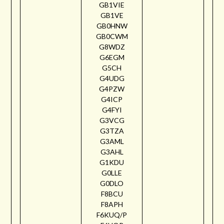
GB1VIE
GB1VE
GB0HNW
GB0CWM
G8WDZ
G6EGM
G5CH
G4UDG
G4PZW
G4ICP
G4FYI
G3VCG
G3TZA
G3AML
G3AHL
G1KDU
G0LLE
G0DLO
F8BCU
F8APH
F6KUQ/P