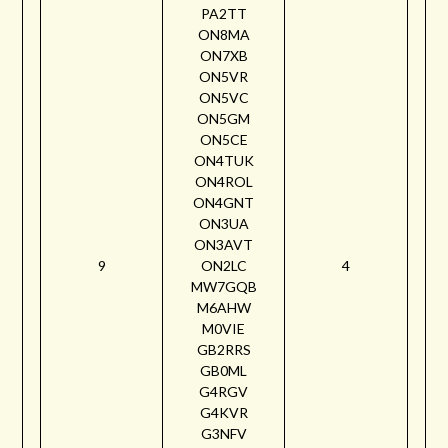
PA2TT
ON8MA
ON7XB
ON5VR
ON5VC
ON5GM
ON5CE
ON4TUK
ON4ROL
ON4GNT
ON3UA
ON3AVT
9
ON2LC
4
MW7GQB
M6AHW
M0VIE
GB2RRS
GB0ML
G4RGV
G4KVR
G3NFV