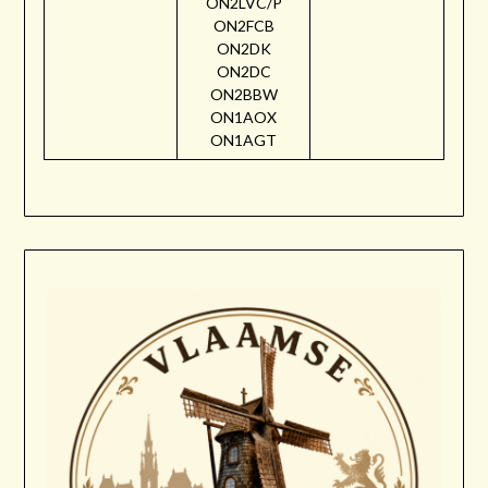
ON2LVC/P
ON2FCB
ON2DK
ON2DC
ON2BBW
ON1AOX
ON1AGT