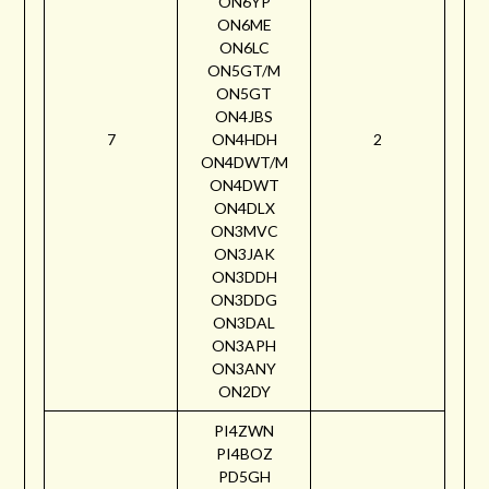
ON6YP
ON6ME
ON6LC
ON5GT/M
ON5GT
ON4JBS
7
ON4HDH
2
ON4DWT/M
ON4DWT
ON4DLX
ON3MVC
ON3JAK
ON3DDH
ON3DDG
ON3DAL
ON3APH
ON3ANY
ON2DY
PI4ZWN
PI4BOZ
PD5GH