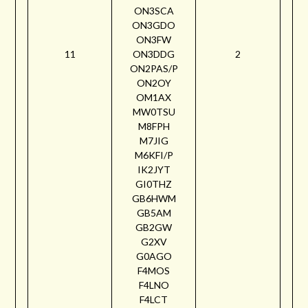
ON3SCA
ON3GDO
ON3FW
11
ON3DDG
2
ON2PAS/P
ON2OY
OM1AX
MW0TSU
M8FPH
M7JIG
M6KFI/P
IK2JYT
GI0THZ
GB6HWM
GB5AM
GB2GW
G2XV
G0AGO
F4MOS
F4LNO
F4LCT