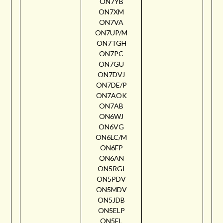
ON7YB
ON7XM
ON7VA
ON7UP/M
ON7TGH
ON7PC
ON7GU
ON7DVJ
ON7DE/P
ON7AOK
ON7AB
ON6WJ
ON6VG
ON6LC/M
ON6FP
ON6AN
ON5RGI
ON5PDV
ON5MDV
ON5JDB
ON5ELP
ON5EL