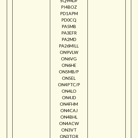
SQ9MDF
PI4BOZ
PD1APM
PD0CQ
PA5MB
PA3EFR
PA2MD
PA26MILL
ON9VLW
ON6VG
ON6HE
ON5MB/P
ON5EL
ON4PTC/P
ON4LO
ON4JD
ON4FHM
ON4CAJ
ON4BHL
ON4ACW
ON3VT
ON3TOR