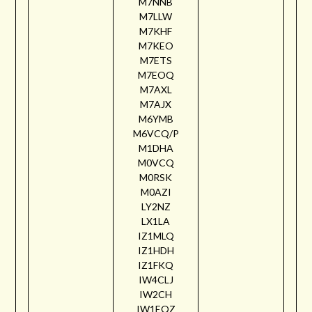
M7NNB
M7LLW
M7KHF
M7KEO
M7ETS
M7EOQ
M7AXL
M7AJX
M6YMB
M6VCQ/P
M1DHA
M0VCQ
M0RSK
M0AZI
LY2NZ
LX1LA
IZ1MLQ
IZ1HDH
IZ1FKQ
IW4CLJ
IW2CH
IW1EQZ