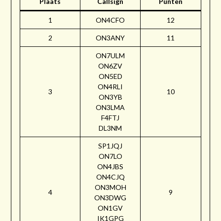
Plaats
Callsign
Punten
1
ON4CFO
12
2
ON3ANY
11
ON7ULM
ON6ZV
ON5ED
ON4RLI
3
10
ON3YB
ON3LMA
F4FTJ
DL3NM
SP1JQJ
ON7LO
ON4JBS
ON4CJQ
ON3MOH
4
9
ON3DWG
ON1GV
IK1GPG