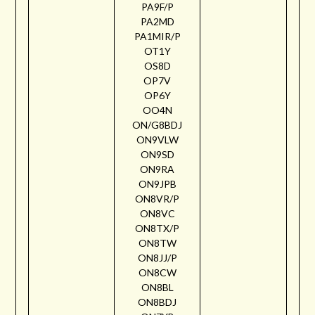
PA9F/P
PA2MD
PA1MIR/P
OT1Y
OS8D
OP7V
OP6Y
OO4N
ON/G8BDJ
ON9VLW
ON9SD
ON9RA
ON9JPB
ON8VR/P
ON8VC
ON8TX/P
ON8TW
ON8JJ/P
ON8CW
ON8BL
ON8BDJ