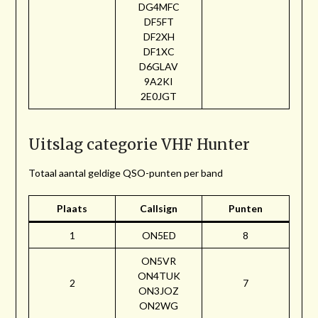
DG4MFC
DF5FT
DF2XH
DF1XC
D6GLAV
9A2KI
2E0JGT
Uitslag categorie VHF Hunter
Totaal aantal geldige QSO-punten per band
Plaats
Callsign
Punten
1
ON5ED
8
ON5VR
ON4TUK
2
7
ON3JOZ
ON2WG