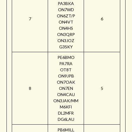
PA3BKA
ON7WD
ON6ZT/P
7
6
ON4VT
ON4HS
ON3QRP
ON3JOZ
G3SKY
PE6BMO
PA7RA
OT8T
ON9JPB
ON7OAK
8
ON7EN
5
ON4CAU
ON3JAK/MM
M6KFI
DL2MFR
DG6LAU
PB6MILL