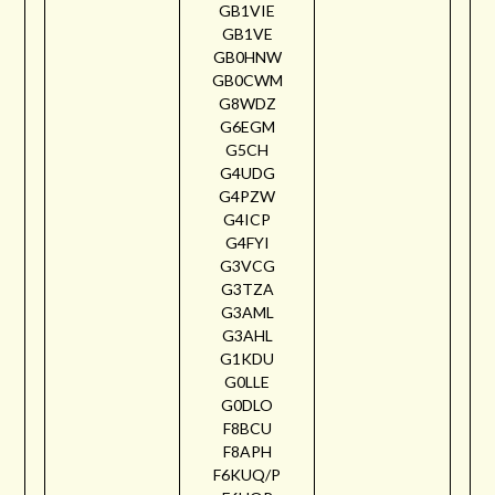
GB1VIE
GB1VE
GB0HNW
GB0CWM
G8WDZ
G6EGM
G5CH
G4UDG
G4PZW
G4ICP
G4FYI
G3VCG
G3TZA
G3AML
G3AHL
G1KDU
G0LLE
G0DLO
F8BCU
F8APH
F6KUQ/P