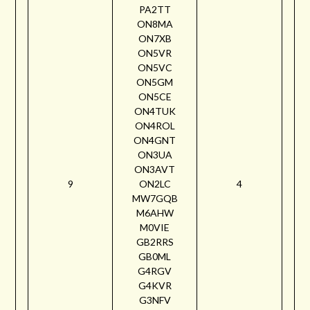
PA2TT
ON8MA
ON7XB
ON5VR
ON5VC
ON5GM
ON5CE
ON4TUK
ON4ROL
ON4GNT
ON3UA
ON3AVT
9
ON2LC
4
MW7GQB
M6AHW
M0VIE
GB2RRS
GB0ML
G4RGV
G4KVR
G3NFV