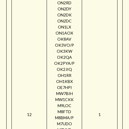
ON2RD
ON2DY
ON2DK
ON2DC
ON1LX
ON1AOX
OK8AV
OK3VO/P
OK3KW
OK2QA
OK2PYA/P
OK2JIQ
OH1RR
OH1KBX
OE7HPI
MW7BIH
MW1CKK
M9LOC
M8FTD
12
1
M8BMA/P
M7UDO