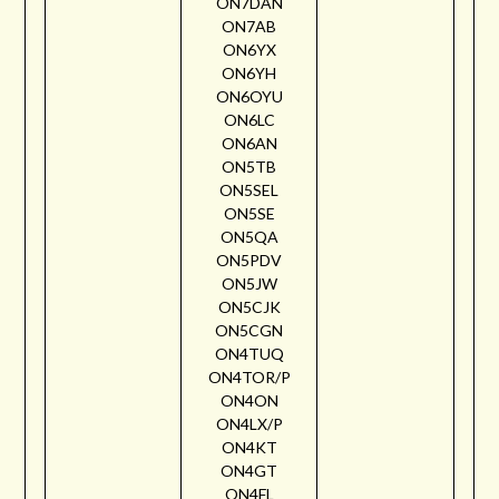
ON7DAN
ON7AB
ON6YX
ON6YH
ON6OYU
ON6LC
ON6AN
ON5TB
ON5SEL
ON5SE
ON5QA
ON5PDV
ON5JW
ON5CJK
ON5CGN
ON4TUQ
ON4TOR/P
ON4ON
ON4LX/P
ON4KT
ON4GT
ON4FL