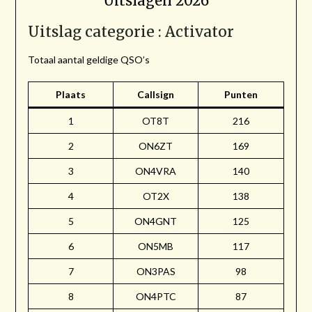
Uitslagen 2026
Uitslag categorie : Activator
Totaal aantal geldige QSO’s
Plaats
Callsign
Punten
1
OT8T
216
2
ON6ZT
169
3
ON4VRA
140
4
OT2X
138
5
ON4GNT
125
6
ON5MB
117
7
ON3PAS
98
8
ON4PTC
87