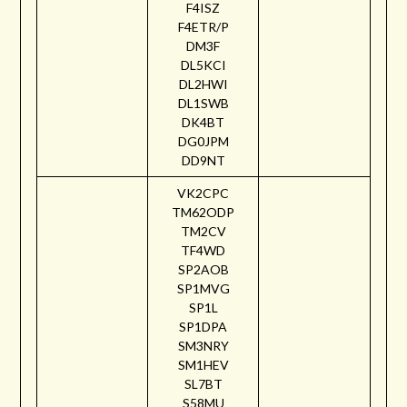
F4ISZ
F4ETR/P
DM3F
DL5KCI
DL2HWI
DL1SWB
DK4BT
DG0JPM
DD9NT
VK2CPC
TM62ODP
TM2CV
TF4WD
SP2AOB
SP1MVG
SP1L
SP1DPA
SM3NRY
SM1HEV
SL7BT
S58MU