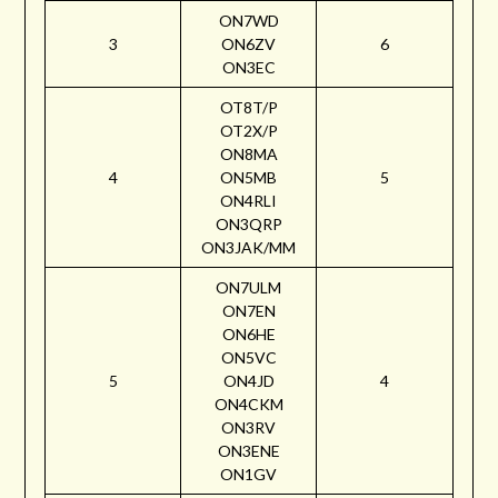
ON7WD
3
ON6ZV
6
ON3EC
OT8T/P
OT2X/P
ON8MA
4
ON5MB
5
ON4RLI
ON3QRP
ON3JAK/MM
ON7ULM
ON7EN
ON6HE
ON5VC
5
ON4JD
4
ON4CKM
ON3RV
ON3ENE
ON1GV