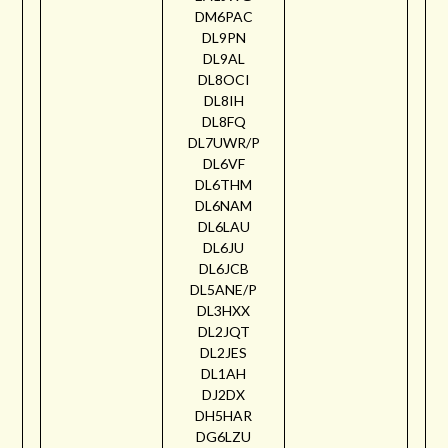
DM6PAC
DL9PN
DL9AL
DL8OCI
DL8IH
DL8FQ
DL7UWR/P
DL6VF
DL6THM
DL6NAM
DL6LAU
DL6JU
DL6JCB
DL5ANE/P
DL3HXX
DL2JQT
DL2JES
DL1AH
DJ2DX
DH5HAR
DG6LZU