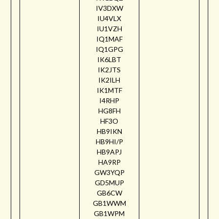
IV3DXW
IU4VLX
IU1VZH
IQ1MAF
IQ1GPG
IK6LBT
IK2JTS
IK2ILH
IK1MTF
I4RHP
HG8FH
HF3O
HB9IKN
HB9HI/P
HB9APJ
HA9RP
GW3YQP
GD5MUP
GB6CW
GB1WWM
GB1WPM