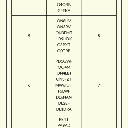
G4OBB
G4FKA
ON8HV
ON3RV
ON3EMT
5
8
HB9HDK
G3PXT
G0TRB
PD1GWF
OO4M
ON4LBI
ON3FZT
6
MW6IUT
7
F5LWF
DL6NAN
DL2EF
DL1DRA
PE4T
PA9AD