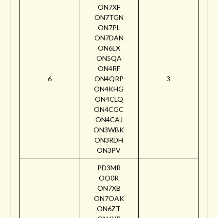
ON7XF
ON7TGN
ON7PL
ON7DAN
ON6LX
ON5QA
ON4RF
6
ON4QRP
3
ON4KHG
ON4CLQ
ON4CGC
ON4CAJ
ON3WBK
ON3RDH
ON3PV
PD3MR
OO0R
ON7XB
ON7OAK
ON6ZT