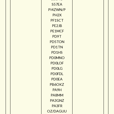
S57EA
PI4ZWN/P
PH2X
PF1SCT
PE2JB
PE1MCF
PD9T
PD5TON
PD1TN
PD1HS
PD0MNO
PD0LOF
PD0LG
PD0FDL
PD0EA
PB6OKZ
PA9H
PA8MM
PA3GNZ
PA3FR
OZ/DAGUU