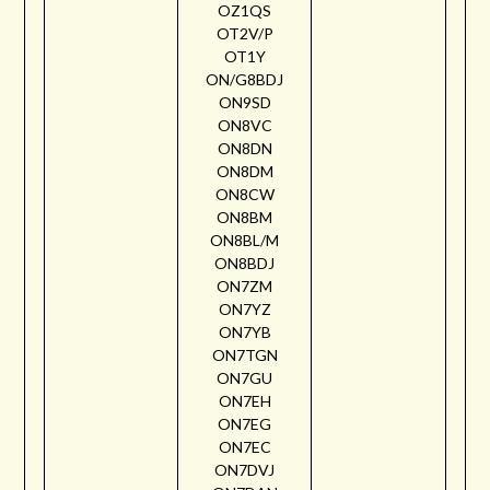
OZ1QS
OT2V/P
OT1Y
ON/G8BDJ
ON9SD
ON8VC
ON8DN
ON8DM
ON8CW
ON8BM
ON8BL/M
ON8BDJ
ON7ZM
ON7YZ
ON7YB
ON7TGN
ON7GU
ON7EH
ON7EG
ON7EC
ON7DVJ