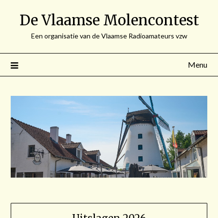
Spring
De Vlaamse Molencontest
naar
de
Een organisatie van de Vlaamse Radioamateurs vzw
inhoud
Menu