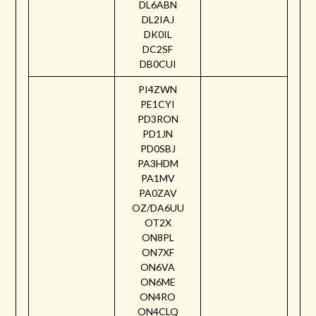
DL6ABN
DL2IAJ
DK0IL
DC2SF
DB0CUI
PI4ZWN
PE1CYI
PD3RON
PD1JN
PD0SBJ
PA3HDM
PA1MV
PA0ZAV
OZ/DA6UU
OT2X
ON8PL
ON7XF
ON6VA
ON6ME
ON4RO
ON4CLQ