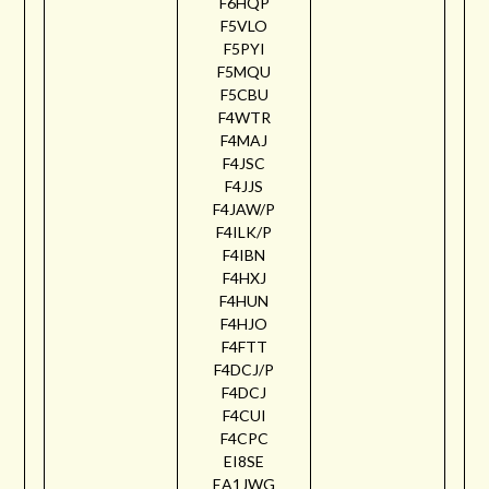
F6HQP
F5VLO
F5PYI
F5MQU
F5CBU
F4WTR
F4MAJ
F4JSC
F4JJS
F4JAW/P
F4ILK/P
F4IBN
F4HXJ
F4HUN
F4HJO
F4FTT
F4DCJ/P
F4DCJ
F4CUI
F4CPC
EI8SE
EA1JWG