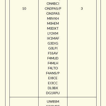
ON4BCI
10
ON3PAS/P
3
ON3PAS
M8VKH
M0HEM
M0DXT
LY2KM
IK1MAF
G3DIG
G0LPI
F5SAV
F4MUD
F4MLH
F4LTO
F4ANS/P
EI8CE
EI3CC
DL0BX
DG1RPU
UW8SM