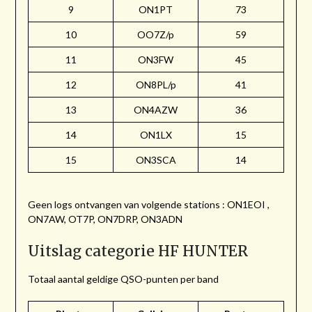
9
ON1PT
73
10
OO7Z/p
59
11
ON3FW
45
12
ON8PL/p
41
13
ON4AZW
36
14
ON1LX
15
15
ON3SCA
14
Geen logs ontvangen van volgende stations : ON1EOI ,
ON7AW, OT7P, ON7DRP, ON3ADN
Uitslag categorie HF HUNTER
Totaal aantal geldige QSO-punten per band