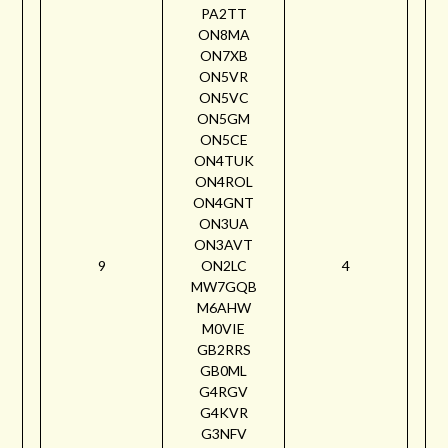
PA2TT
ON8MA
ON7XB
ON5VR
ON5VC
ON5GM
ON5CE
ON4TUK
ON4ROL
ON4GNT
ON3UA
ON3AVT
9
ON2LC
4
MW7GQB
M6AHW
M0VIE
GB2RRS
GB0ML
G4RGV
G4KVR
G3NFV