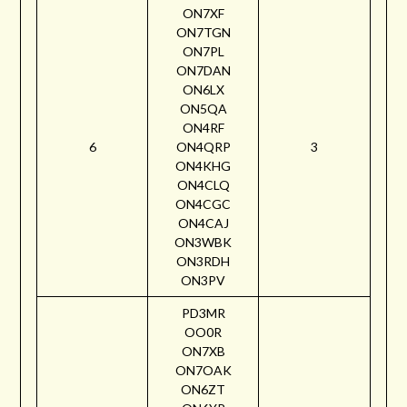
ON7XF
ON7TGN
ON7PL
ON7DAN
ON6LX
ON5QA
ON4RF
6
ON4QRP
3
ON4KHG
ON4CLQ
ON4CGC
ON4CAJ
ON3WBK
ON3RDH
ON3PV
PD3MR
OO0R
ON7XB
ON7OAK
ON6ZT