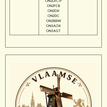
ON2LVC/P
ON2FCB
ON2DK
ON2DC
ON2BBW
ON1AOX
ON1AGT