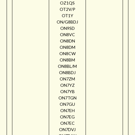
OZ1QS
OT2V/P
OT1Y
ON/G8BDJ
ON9SD
ON8VC
ON8DN
ON8DM
ON8CW
ON8BM
ON8BL/M
ON8BDJ
ON7ZM
ON7YZ
ON7YB
ON7TGN
ON7GU
ON7EH
ON7EG
ON7EC
ON7DVJ