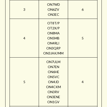
ON7WD
3
ON6ZV
6
ON3EC
OT8T/P
OT2X/P
ON8MA
4
ON5MB
5
ON4RLI
ON3QRP
ON3JAK/MM
ON7ULM
ON7EN
ON6HE
ON5VC
5
ON4JD
4
ON4CKM
ON3RV
ON3ENE
ON1GV