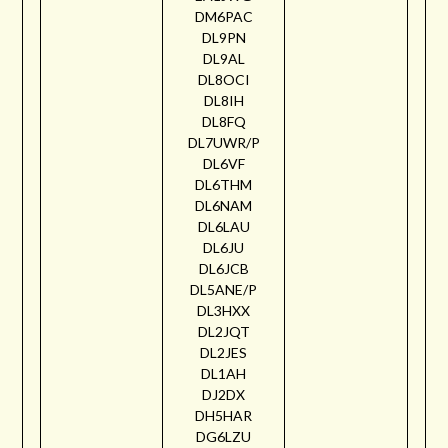
DM6PAC
DL9PN
DL9AL
DL8OCI
DL8IH
DL8FQ
DL7UWR/P
DL6VF
DL6THM
DL6NAM
DL6LAU
DL6JU
DL6JCB
DL5ANE/P
DL3HXX
DL2JQT
DL2JES
DL1AH
DJ2DX
DH5HAR
DG6LZU