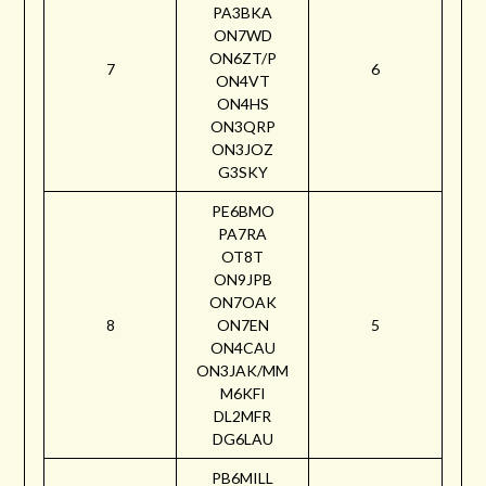
PA3BKA
ON7WD
ON6ZT/P
7
6
ON4VT
ON4HS
ON3QRP
ON3JOZ
G3SKY
PE6BMO
PA7RA
OT8T
ON9JPB
ON7OAK
8
ON7EN
5
ON4CAU
ON3JAK/MM
M6KFI
DL2MFR
DG6LAU
PB6MILL