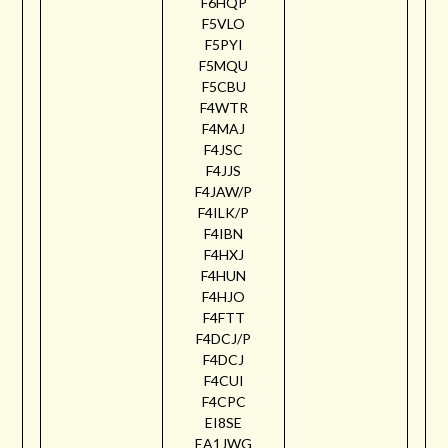
F6HQP
F5VLO
F5PYI
F5MQU
F5CBU
F4WTR
F4MAJ
F4JSC
F4JJS
F4JAW/P
F4ILK/P
F4IBN
F4HXJ
F4HUN
F4HJO
F4FTT
F4DCJ/P
F4DCJ
F4CUI
F4CPC
EI8SE
EA1JWG