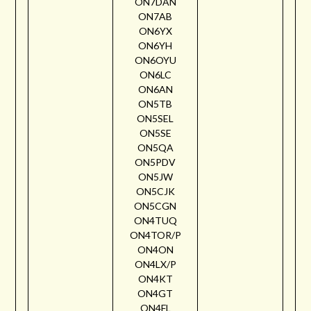
ON7DAN
ON7AB
ON6YX
ON6YH
ON6OYU
ON6LC
ON6AN
ON5TB
ON5SEL
ON5SE
ON5QA
ON5PDV
ON5JW
ON5CJK
ON5CGN
ON4TUQ
ON4TOR/P
ON4ON
ON4LX/P
ON4KT
ON4GT
ON4FL