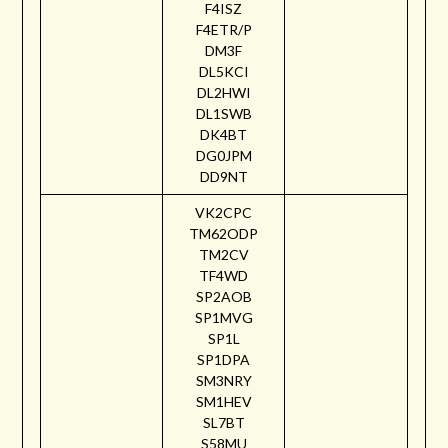
F4ISZ
F4ETR/P
DM3F
DL5KCI
DL2HWI
DL1SWB
DK4BT
DG0JPM
DD9NT
VK2CPC
TM62ODP
TM2CV
TF4WD
SP2AOB
SP1MVG
SP1L
SP1DPA
SM3NRY
SM1HEV
SL7BT
S58MU