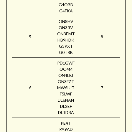
G4OBB
G4FKA
ON8HV
ON3RV
ON3EMT
5
8
HB9HDK
G3PXT
G0TRB
PD1GWF
OO4M
ON4LBI
ON3FZT
6
MW6IUT
7
F5LWF
DL6NAN
DL2EF
DL1DRA
PE4T
PA9AD