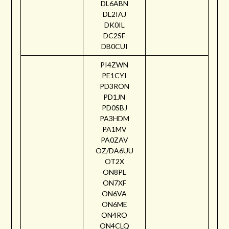
DL6ABN
DL2IAJ
DK0IL
DC2SF
DB0CUI
PI4ZWN
PE1CYI
PD3RON
PD1JN
PD0SBJ
PA3HDM
PA1MV
PA0ZAV
OZ/DA6UU
OT2X
ON8PL
ON7XF
ON6VA
ON6ME
ON4RO
ON4CLQ