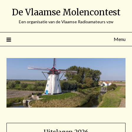
Spring
De Vlaamse Molencontest
naar
de
Een organisatie van de Vlaamse Radioamateurs vzw
inhoud
Menu