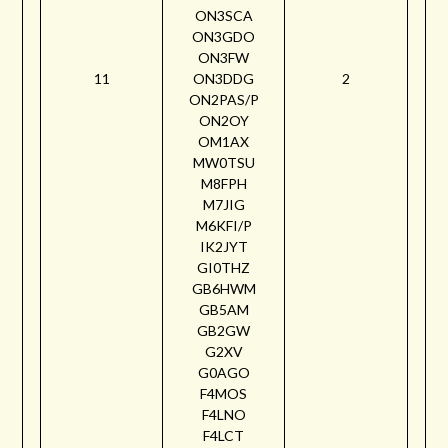
ON3SCA
ON3GDO
ON3FW
11
ON3DDG
2
ON2PAS/P
ON2OY
OM1AX
MW0TSU
M8FPH
M7JIG
M6KFI/P
IK2JYT
GI0THZ
GB6HWM
GB5AM
GB2GW
G2XV
G0AGO
F4MOS
F4LNO
F4LCT