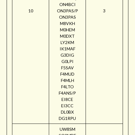
ON4BCI
10
ON3PAS/P
3
ON3PAS
M8VKH
M0HEM
M0DXT
LY2KM
IK1MAF
G3DIG
G0LPI
F5SAV
F4MUD
F4MLH
F4LTO
F4ANS/P
EI8CE
EI3CC
DL0BX
DG1RPU
UW8SM