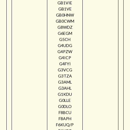
GB1VIE
GB1VE
GB0HNW
GB0CWM
G8WDZ
G6EGM
G5CH
G4UDG
G4PZW
G4ICP
G4FYI
G3VCG
G3TZA
G3AML
G3AHL
G1KDU
G0LLE
G0DLO
F8BCU
F8APH
F6KUQ/P