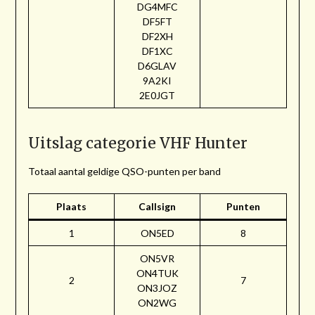
DG4MFC
DF5FT
DF2XH
DF1XC
D6GLAV
9A2KI
2E0JGT
Uitslag categorie VHF Hunter
Totaal aantal geldige QSO-punten per band
Plaats
Callsign
Punten
1
ON5ED
8
ON5VR
ON4TUK
2
7
ON3JOZ
ON2WG