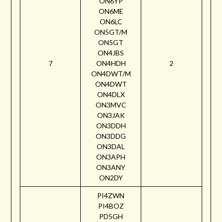
ON6YP
ON6ME
ON6LC
ON5GT/M
ON5GT
ON4JBS
7
ON4HDH
2
ON4DWT/M
ON4DWT
ON4DLX
ON3MVC
ON3JAK
ON3DDH
ON3DDG
ON3DAL
ON3APH
ON3ANY
ON2DY
PI4ZWN
PI4BOZ
PD5GH