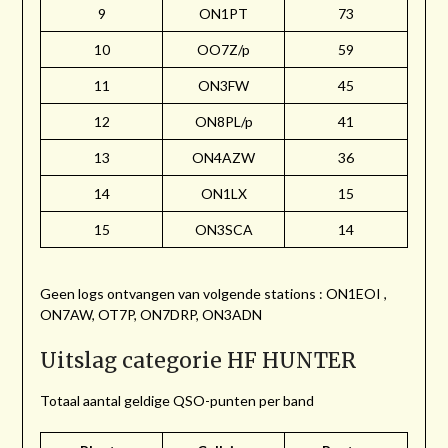
9
ON1PT
73
10
OO7Z/p
59
11
ON3FW
45
12
ON8PL/p
41
13
ON4AZW
36
14
ON1LX
15
15
ON3SCA
14
Geen logs ontvangen van volgende stations : ON1EOI ,
ON7AW, OT7P, ON7DRP, ON3ADN
Uitslag categorie HF HUNTER
Totaal aantal geldige QSO-punten per band