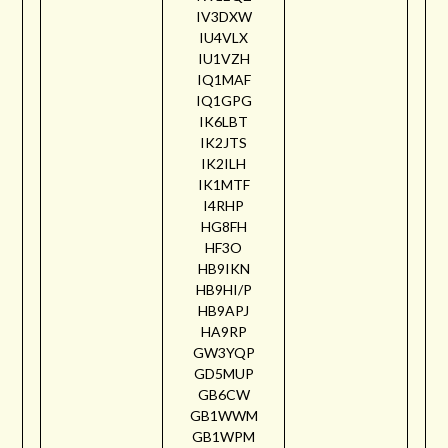
IV3DXW
IU4VLX
IU1VZH
IQ1MAF
IQ1GPG
IK6LBT
IK2JTS
IK2ILH
IK1MTF
I4RHP
HG8FH
HF3O
HB9IKN
HB9HI/P
HB9APJ
HA9RP
GW3YQP
GD5MUP
GB6CW
GB1WWM
GB1WPM