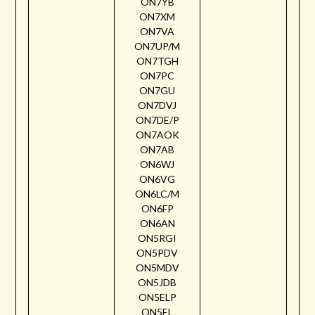
ON7YB
ON7XM
ON7VA
ON7UP/M
ON7TGH
ON7PC
ON7GU
ON7DVJ
ON7DE/P
ON7AOK
ON7AB
ON6WJ
ON6VG
ON6LC/M
ON6FP
ON6AN
ON5RGI
ON5PDV
ON5MDV
ON5JDB
ON5ELP
ON5EL