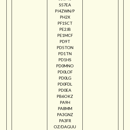
S57EA
PI4ZWN/P
PH2X
PF1SCT
PE2JB
PE1MCF
PD9T
PD5TON
PD1TN
PD1HS
PD0MNO
PD0LOF
PD0LG
PD0FDL
PD0EA
PB6OKZ
PA9H
PA8MM
PA3GNZ
PA3FR
OZ/DAGUU