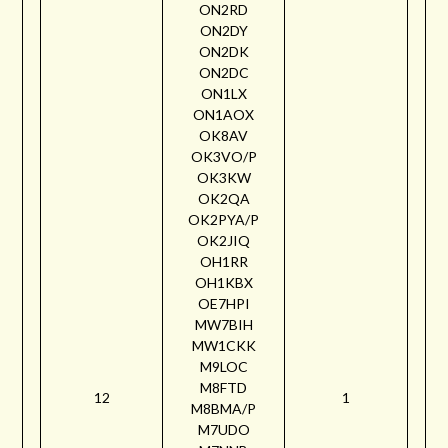
ON2RD
ON2DY
ON2DK
ON2DC
ON1LX
ON1AOX
OK8AV
OK3VO/P
OK3KW
OK2QA
OK2PYA/P
OK2JIQ
OH1RR
OH1KBX
OE7HPI
MW7BIH
MW1CKK
M9LOC
M8FTD
12
1
M8BMA/P
M7UDO