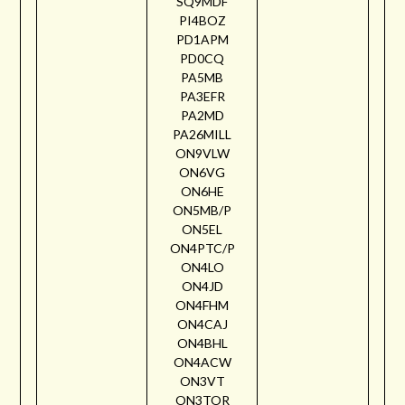
SQ9MDF
PI4BOZ
PD1APM
PD0CQ
PA5MB
PA3EFR
PA2MD
PA26MILL
ON9VLW
ON6VG
ON6HE
ON5MB/P
ON5EL
ON4PTC/P
ON4LO
ON4JD
ON4FHM
ON4CAJ
ON4BHL
ON4ACW
ON3VT
ON3TOR