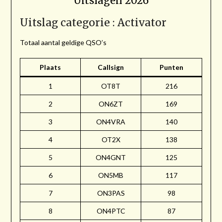
Uitslagen 2026
Uitslag categorie : Activator
Totaal aantal geldige QSO’s
Plaats
Callsign
Punten
1
OT8T
216
2
ON6ZT
169
3
ON4VRA
140
4
OT2X
138
5
ON4GNT
125
6
ON5MB
117
7
ON3PAS
98
8
ON4PTC
87