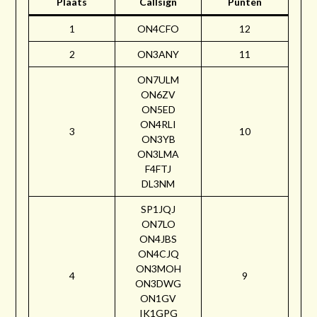
Plaats
Callsign
Punten
1
ON4CFO
12
2
ON3ANY
11
ON7ULM
ON6ZV
ON5ED
ON4RLI
3
10
ON3YB
ON3LMA
F4FTJ
DL3NM
SP1JQJ
ON7LO
ON4JBS
ON4CJQ
ON3MOH
4
9
ON3DWG
ON1GV
IK1GPG