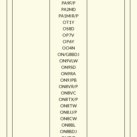
PA9F/P
PA2MD
PA1MIR/P
OT1Y
OS8D
OP7V
OP6Y
OO4N
ON/G8BDJ
ON9VLW
ON9SD
ON9RA
ON9JPB
ON8VR/P
ON8VC
ON8TX/P
ON8TW
ON8JJ/P
ON8CW
ON8BL
ON8BDJ