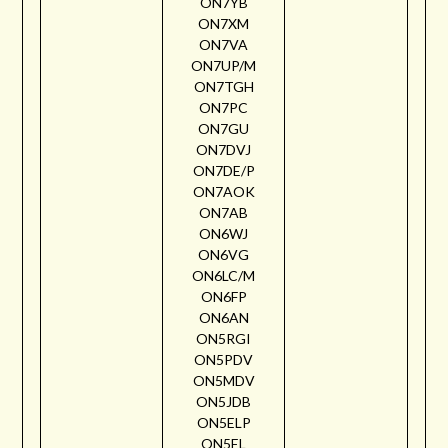
ON7YB
ON7XM
ON7VA
ON7UP/M
ON7TGH
ON7PC
ON7GU
ON7DVJ
ON7DE/P
ON7AOK
ON7AB
ON6WJ
ON6VG
ON6LC/M
ON6FP
ON6AN
ON5RGI
ON5PDV
ON5MDV
ON5JDB
ON5ELP
ON5EL