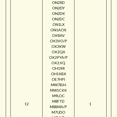
ON2RD
ON2DY
ON2DK
ON2DC
ON1LX
ON1AOX
OK8AV
OK3VO/P
OK3KW
OK2QA
OK2PYA/P
OK2JIQ
OH1RR
OH1KBX
OE7HPI
MW7BIH
MW1CKK
M9LOC
M8FTD
12
1
M8BMA/P
M7UDO