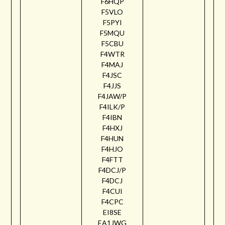
F6HQP
F5VLO
F5PYI
F5MQU
F5CBU
F4WTR
F4MAJ
F4JSC
F4JJS
F4JAW/P
F4ILK/P
F4IBN
F4HXJ
F4HUN
F4HJO
F4FTT
F4DCJ/P
F4DCJ
F4CUI
F4CPC
EI8SE
EA1JWG