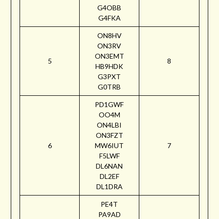
G4OBB
G4FKA
ON8HV
ON3RV
ON3EMT
5
8
HB9HDK
G3PXT
G0TRB
PD1GWF
OO4M
ON4LBI
ON3FZT
6
MW6IUT
7
F5LWF
DL6NAN
DL2EF
DL1DRA
PE4T
PA9AD