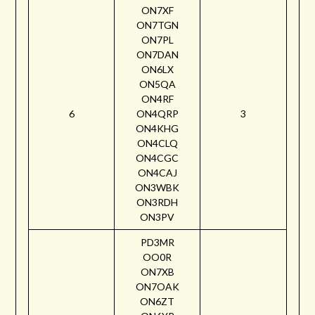
ON7XF
ON7TGN
ON7PL
ON7DAN
ON6LX
ON5QA
ON4RF
6
ON4QRP
3
ON4KHG
ON4CLQ
ON4CGC
ON4CAJ
ON3WBK
ON3RDH
ON3PV
PD3MR
OO0R
ON7XB
ON7OAK
ON6ZT