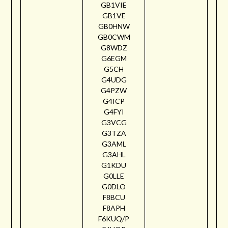
GB1VIE
GB1VE
GB0HNW
GB0CWM
G8WDZ
G6EGM
G5CH
G4UDG
G4PZW
G4ICP
G4FYI
G3VCG
G3TZA
G3AML
G3AHL
G1KDU
G0LLE
G0DLO
F8BCU
F8APH
F6KUQ/P