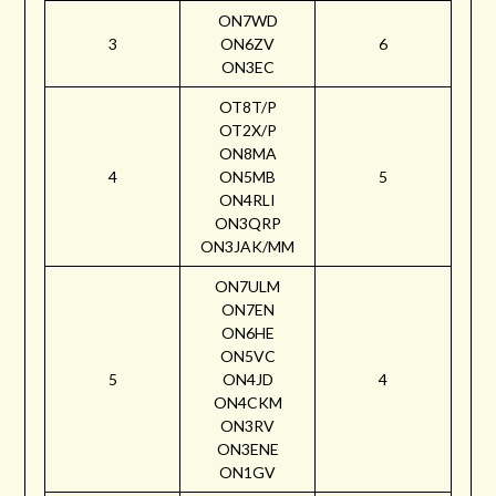
ON7WD
3
ON6ZV
6
ON3EC
OT8T/P
OT2X/P
ON8MA
4
ON5MB
5
ON4RLI
ON3QRP
ON3JAK/MM
ON7ULM
ON7EN
ON6HE
ON5VC
5
ON4JD
4
ON4CKM
ON3RV
ON3ENE
ON1GV