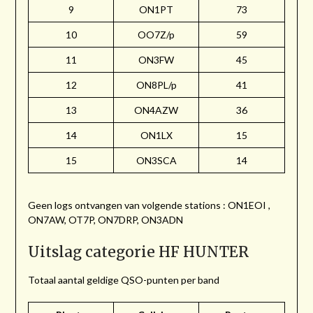
9
ON1PT
73
10
OO7Z/p
59
11
ON3FW
45
12
ON8PL/p
41
13
ON4AZW
36
14
ON1LX
15
15
ON3SCA
14
Geen logs ontvangen van volgende stations : ON1EOI ,
ON7AW, OT7P, ON7DRP, ON3ADN
Uitslag categorie HF HUNTER
Totaal aantal geldige QSO-punten per band