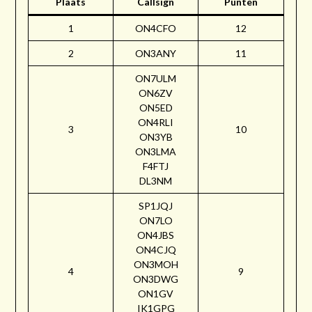
Plaats
Callsign
Punten
1
ON4CFO
12
2
ON3ANY
11
ON7ULM
ON6ZV
ON5ED
ON4RLI
3
10
ON3YB
ON3LMA
F4FTJ
DL3NM
SP1JQJ
ON7LO
ON4JBS
ON4CJQ
ON3MOH
4
9
ON3DWG
ON1GV
IK1GPG