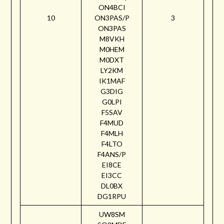
ON4BCI
10
ON3PAS/P
3
ON3PAS
M8VKH
M0HEM
M0DXT
LY2KM
IK1MAF
G3DIG
G0LPI
F5SAV
F4MUD
F4MLH
F4LTO
F4ANS/P
EI8CE
EI3CC
DL0BX
DG1RPU
UW8SM