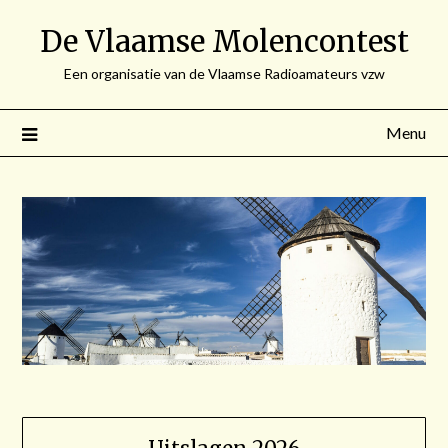
Spring
De Vlaamse Molencontest
naar
de
Een organisatie van de Vlaamse Radioamateurs vzw
inhoud
Menu