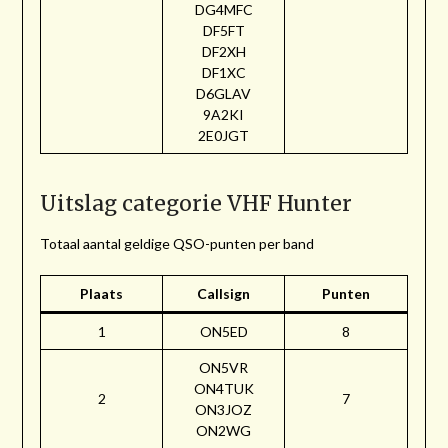
DG4MFC
DF5FT
DF2XH
DF1XC
D6GLAV
9A2KI
2E0JGT
Uitslag categorie VHF Hunter
Totaal aantal geldige QSO-punten per band
Plaats
Callsign
Punten
1
ON5ED
8
ON5VR
ON4TUK
2
7
ON3JOZ
ON2WG