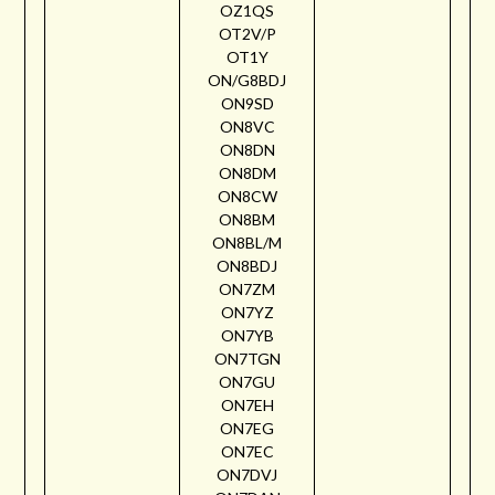
OZ1QS
OT2V/P
OT1Y
ON/G8BDJ
ON9SD
ON8VC
ON8DN
ON8DM
ON8CW
ON8BM
ON8BL/M
ON8BDJ
ON7ZM
ON7YZ
ON7YB
ON7TGN
ON7GU
ON7EH
ON7EG
ON7EC
ON7DVJ