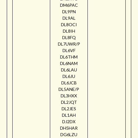
DM6PAC
DL9PN
DL9AL
DL8OCI
DL8IH
DL8FQ
DL7UWR/P
DL6VF
DL6THM
DL6NAM
DL6LAU
DL6JU
DL6JCB
DL5ANE/P
DL3HXX
DL2JQT
DL2JES
DL1AH
DJ2DX
DH5HAR
DG6LZU