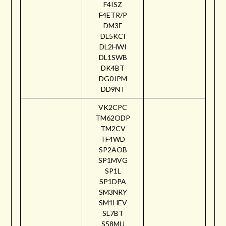
F4ISZ
F4ETR/P
DM3F
DL5KCI
DL2HWI
DL1SWB
DK4BT
DG0JPM
DD9NT
VK2CPC
TM62ODP
TM2CV
TF4WD
SP2AOB
SP1MVG
SP1L
SP1DPA
SM3NRY
SM1HEV
SL7BT
S58MU