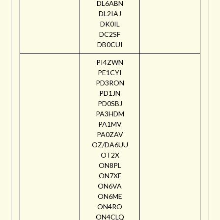
DL6ABN
DL2IAJ
DK0IL
DC2SF
DB0CUI
PI4ZWN
PE1CYI
PD3RON
PD1JN
PD0SBJ
PA3HDM
PA1MV
PA0ZAV
OZ/DA6UU
OT2X
ON8PL
ON7XF
ON6VA
ON6ME
ON4RO
ON4CLQ