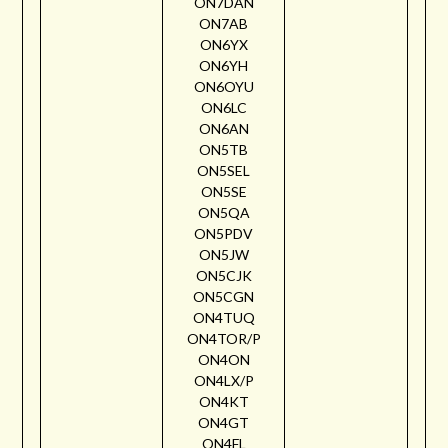
ON7DAN
ON7AB
ON6YX
ON6YH
ON6OYU
ON6LC
ON6AN
ON5TB
ON5SEL
ON5SE
ON5QA
ON5PDV
ON5JW
ON5CJK
ON5CGN
ON4TUQ
ON4TOR/P
ON4ON
ON4LX/P
ON4KT
ON4GT
ON4FL