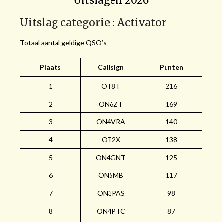
Uitslagen 2026
Uitslag categorie : Activator
Totaal aantal geldige QSO’s
Plaats
Callsign
Punten
1
OT8T
216
2
ON6ZT
169
3
ON4VRA
140
4
OT2X
138
5
ON4GNT
125
6
ON5MB
117
7
ON3PAS
98
8
ON4PTC
87