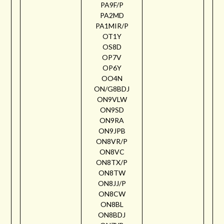
PA9F/P
PA2MD
PA1MIR/P
OT1Y
OS8D
OP7V
OP6Y
OO4N
ON/G8BDJ
ON9VLW
ON9SD
ON9RA
ON9JPB
ON8VR/P
ON8VC
ON8TX/P
ON8TW
ON8JJ/P
ON8CW
ON8BL
ON8BDJ