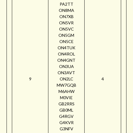
PA2TT
ON8MA
ON7XB
ON5VR
ON5VC
ON5GM
ON5CE
ON4TUK
ON4ROL
ON4GNT
ON3UA
ON3AVT
9
ON2LC
4
MW7GQB
M6AHW
M0VIE
GB2RRS
GB0ML
G4RGV
G4KVR
G3NFV