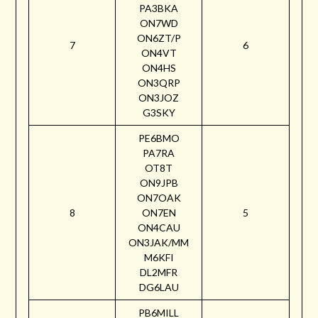
PA3BKA
ON7WD
ON6ZT/P
7
6
ON4VT
ON4HS
ON3QRP
ON3JOZ
G3SKY
PE6BMO
PA7RA
OT8T
ON9JPB
ON7OAK
8
ON7EN
5
ON4CAU
ON3JAK/MM
M6KFI
DL2MFR
DG6LAU
PB6MILL