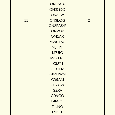
ON3SCA
ON3GDO
ON3FW
11
ON3DDG
2
ON2PAS/P
ON2OY
OM1AX
MW0TSU
M8FPH
M7JIG
M6KFI/P
IK2JYT
GI0THZ
GB6HWM
GB5AM
GB2GW
G2XV
G0AGO
F4MOS
F4LNO
F4LCT