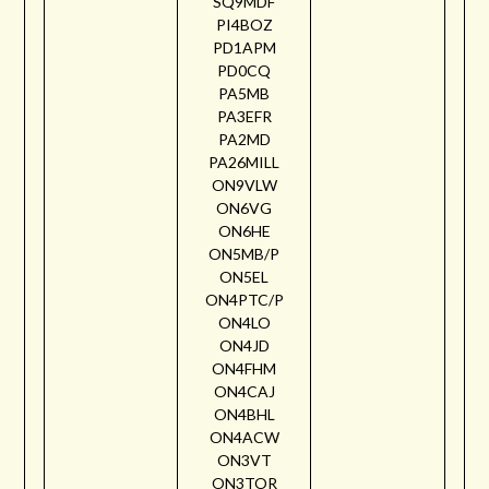
SQ9MDF
PI4BOZ
PD1APM
PD0CQ
PA5MB
PA3EFR
PA2MD
PA26MILL
ON9VLW
ON6VG
ON6HE
ON5MB/P
ON5EL
ON4PTC/P
ON4LO
ON4JD
ON4FHM
ON4CAJ
ON4BHL
ON4ACW
ON3VT
ON3TOR