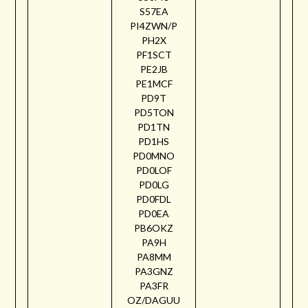
S57EA
PI4ZWN/P
PH2X
PF1SCT
PE2JB
PE1MCF
PD9T
PD5TON
PD1TN
PD1HS
PD0MNO
PD0LOF
PD0LG
PD0FDL
PD0EA
PB6OKZ
PA9H
PA8MM
PA3GNZ
PA3FR
OZ/DAGUU