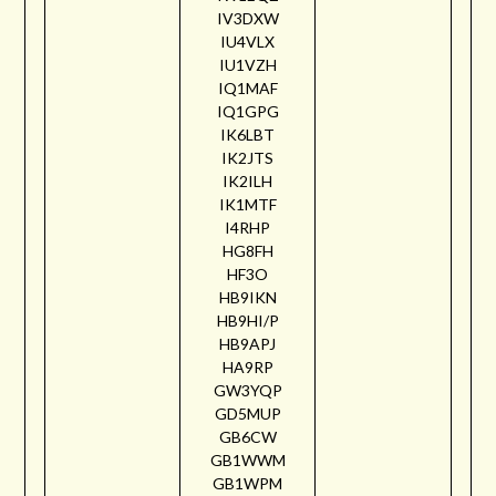
IV3DXW
IU4VLX
IU1VZH
IQ1MAF
IQ1GPG
IK6LBT
IK2JTS
IK2ILH
IK1MTF
I4RHP
HG8FH
HF3O
HB9IKN
HB9HI/P
HB9APJ
HA9RP
GW3YQP
GD5MUP
GB6CW
GB1WWM
GB1WPM