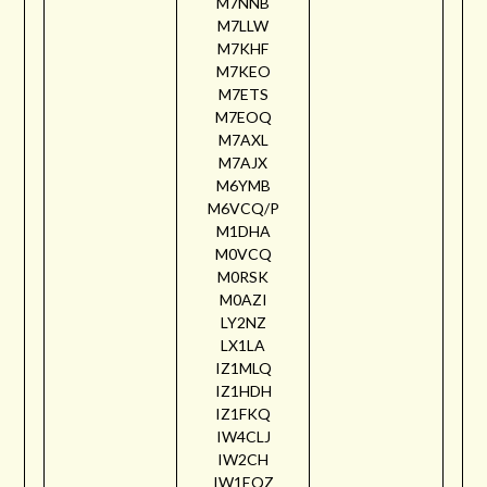
M7NNB
M7LLW
M7KHF
M7KEO
M7ETS
M7EOQ
M7AXL
M7AJX
M6YMB
M6VCQ/P
M1DHA
M0VCQ
M0RSK
M0AZI
LY2NZ
LX1LA
IZ1MLQ
IZ1HDH
IZ1FKQ
IW4CLJ
IW2CH
IW1EQZ