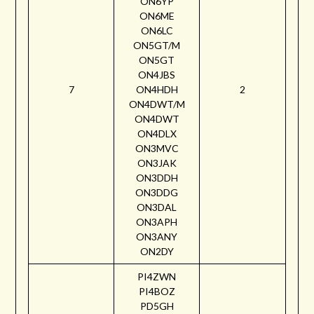
ON6YP
ON6ME
ON6LC
ON5GT/M
ON5GT
ON4JBS
7
ON4HDH
2
ON4DWT/M
ON4DWT
ON4DLX
ON3MVC
ON3JAK
ON3DDH
ON3DDG
ON3DAL
ON3APH
ON3ANY
ON2DY
PI4ZWN
PI4BOZ
PD5GH