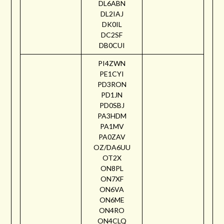
DL6ABN
DL2IAJ
DK0IL
DC2SF
DB0CUI
PI4ZWN
PE1CYI
PD3RON
PD1JN
PD0SBJ
PA3HDM
PA1MV
PA0ZAV
OZ/DA6UU
OT2X
ON8PL
ON7XF
ON6VA
ON6ME
ON4RO
ON4CLQ