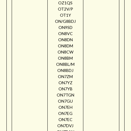
OZ1QS
OT2V/P
OT1Y
ON/G8BDJ
ON9SD
ON8VC
ON8DN
ON8DM
ON8CW
ON8BM
ON8BL/M
ON8BDJ
ON7ZM
ON7YZ
ON7YB
ON7TGN
ON7GU
ON7EH
ON7EG
ON7EC
ON7DVJ