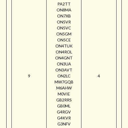
PA2TT
ON8MA
ON7XB
ON5VR
ON5VC
ON5GM
ON5CE
ON4TUK
ON4ROL
ON4GNT
ON3UA
ON3AVT
9
ON2LC
4
MW7GQB
M6AHW
M0VIE
GB2RRS
GB0ML
G4RGV
G4KVR
G3NFV