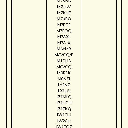
M7NNB
M7LLW
M7KHF
M7KEO
M7ETS
M7EOQ
M7AXL
M7AJX
M6YMB
M6VCQ/P
M1DHA
M0VCQ
M0RSK
M0AZI
LY2NZ
LX1LA
IZ1MLQ
IZ1HDH
IZ1FKQ
IW4CLJ
IW2CH
IW1EQZ