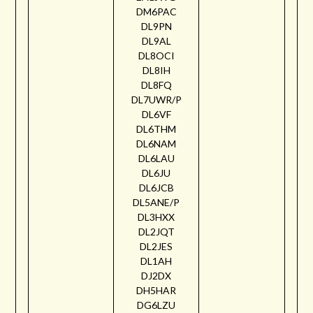
DM6PAC
DL9PN
DL9AL
DL8OCI
DL8IH
DL8FQ
DL7UWR/P
DL6VF
DL6THM
DL6NAM
DL6LAU
DL6JU
DL6JCB
DL5ANE/P
DL3HXX
DL2JQT
DL2JES
DL1AH
DJ2DX
DH5HAR
DG6LZU