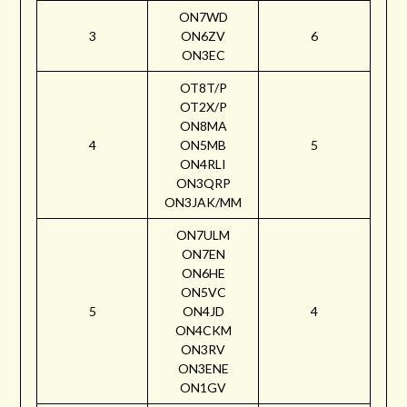
ON7WD
3
ON6ZV
6
ON3EC
OT8T/P
OT2X/P
ON8MA
4
ON5MB
5
ON4RLI
ON3QRP
ON3JAK/MM
ON7ULM
ON7EN
ON6HE
ON5VC
5
ON4JD
4
ON4CKM
ON3RV
ON3ENE
ON1GV