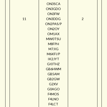
ON3SCA
ON3GDO
ON3FW
11
ON3DDG
2
ON2PAS/P
ON2OY
OM1AX
MW0TSU
M8FPH
M7JIG
M6KFI/P
IK2JYT
GI0THZ
GB6HWM
GB5AM
GB2GW
G2XV
G0AGO
F4MOS
F4LNO
F4LCT