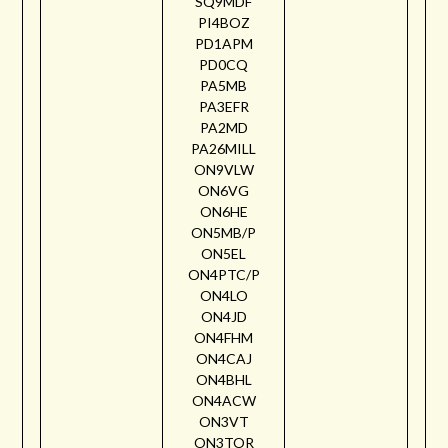
SQ9MDF
PI4BOZ
PD1APM
PD0CQ
PA5MB
PA3EFR
PA2MD
PA26MILL
ON9VLW
ON6VG
ON6HE
ON5MB/P
ON5EL
ON4PTC/P
ON4LO
ON4JD
ON4FHM
ON4CAJ
ON4BHL
ON4ACW
ON3VT
ON3TOR