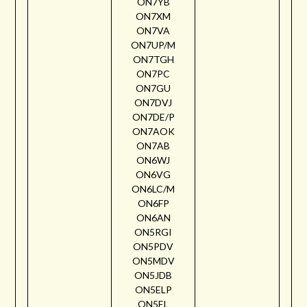
ON7YB
ON7XM
ON7VA
ON7UP/M
ON7TGH
ON7PC
ON7GU
ON7DVJ
ON7DE/P
ON7AOK
ON7AB
ON6WJ
ON6VG
ON6LC/M
ON6FP
ON6AN
ON5RGI
ON5PDV
ON5MDV
ON5JDB
ON5ELP
ON5EL