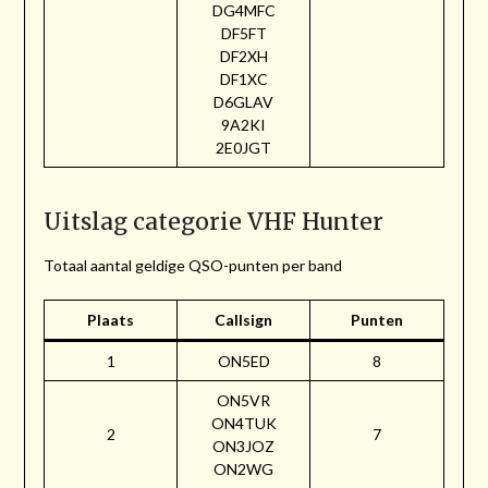
DG4MFC
DF5FT
DF2XH
DF1XC
D6GLAV
9A2KI
2E0JGT
Uitslag categorie VHF Hunter
Totaal aantal geldige QSO-punten per band
Plaats
Callsign
Punten
1
ON5ED
8
ON5VR
ON4TUK
2
7
ON3JOZ
ON2WG