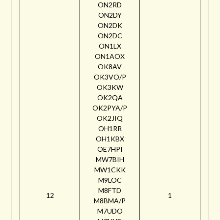
ON2RD
ON2DY
ON2DK
ON2DC
ON1LX
ON1AOX
OK8AV
OK3VO/P
OK3KW
OK2QA
OK2PYA/P
OK2JIQ
OH1RR
OH1KBX
OE7HPI
MW7BIH
MW1CKK
M9LOC
M8FTD
12
1
M8BMA/P
M7UDO