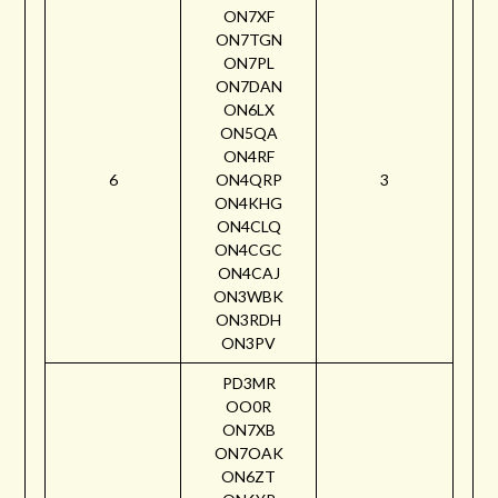
ON7XF
ON7TGN
ON7PL
ON7DAN
ON6LX
ON5QA
ON4RF
6
ON4QRP
3
ON4KHG
ON4CLQ
ON4CGC
ON4CAJ
ON3WBK
ON3RDH
ON3PV
PD3MR
OO0R
ON7XB
ON7OAK
ON6ZT