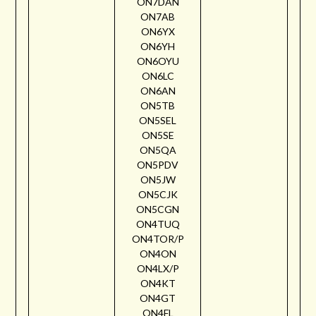
ON7DAN
ON7AB
ON6YX
ON6YH
ON6OYU
ON6LC
ON6AN
ON5TB
ON5SEL
ON5SE
ON5QA
ON5PDV
ON5JW
ON5CJK
ON5CGN
ON4TUQ
ON4TOR/P
ON4ON
ON4LX/P
ON4KT
ON4GT
ON4FL