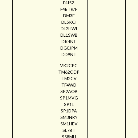
F4ISZ
F4ETR/P
DM3F
DL5KCI
DL2HWI
DL1SWB
DK4BT
DG0JPM
DD9NT
VK2CPC
TM62ODP
TM2CV
TF4WD
SP2AOB
SP1MVG
SP1L
SP1DPA
SM3NRY
SM1HEV
SL7BT
S58MU