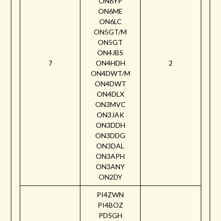
ON6YP
ON6ME
ON6LC
ON5GT/M
ON5GT
ON4JBS
7
ON4HDH
2
ON4DWT/M
ON4DWT
ON4DLX
ON3MVC
ON3JAK
ON3DDH
ON3DDG
ON3DAL
ON3APH
ON3ANY
ON2DY
PI4ZWN
PI4BOZ
PD5GH