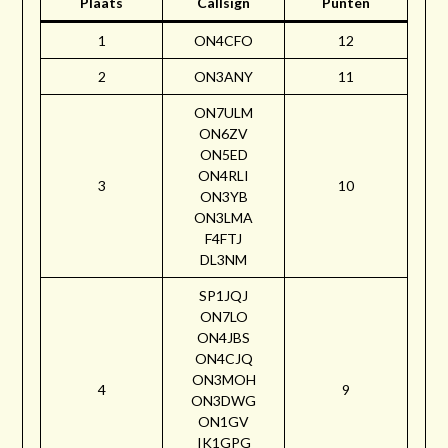
Plaats
Callsign
Punten
1
ON4CFO
12
2
ON3ANY
11
ON7ULM
ON6ZV
ON5ED
ON4RLI
3
10
ON3YB
ON3LMA
F4FTJ
DL3NM
SP1JQJ
ON7LO
ON4JBS
ON4CJQ
ON3MOH
4
9
ON3DWG
ON1GV
IK1GPG