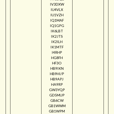
IV3DXW
IU4VLX
IU1VZH
IQ1MAF
IQ1GPG
IK6LBT
IK2JTS
IK2ILH
IK1MTF
I4RHP
HG8FH
HF3O
HB9IKN
HB9HI/P
HB9APJ
HA9RP
GW3YQP
GD5MUP
GB6CW
GB1WWM
GB1WPM