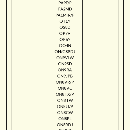
PA9F/P
PA2MD
PA1MIR/P
OT1Y
OS8D
OP7V
OP6Y
OO4N
ON/G8BDJ
ON9VLW
ON9SD
ON9RA
ON9JPB
ON8VR/P
ON8VC
ON8TX/P
ON8TW
ON8JJ/P
ON8CW
ON8BL
ON8BDJ