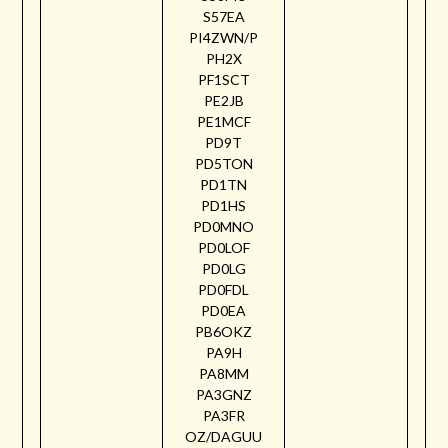
S57EA
PI4ZWN/P
PH2X
PF1SCT
PE2JB
PE1MCF
PD9T
PD5TON
PD1TN
PD1HS
PD0MNO
PD0LOF
PD0LG
PD0FDL
PD0EA
PB6OKZ
PA9H
PA8MM
PA3GNZ
PA3FR
OZ/DAGUU