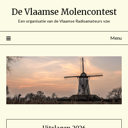
Spring
De Vlaamse Molencontest
naar
de
Een organisatie van de Vlaamse Radioamateurs vzw
inhoud
Menu