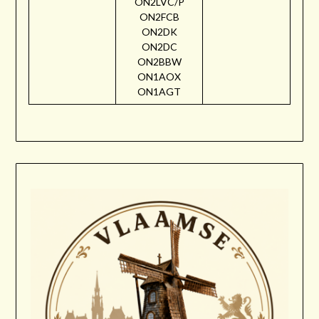
ON2LVC/P
ON2FCB
ON2DK
ON2DC
ON2BBW
ON1AOX
ON1AGT