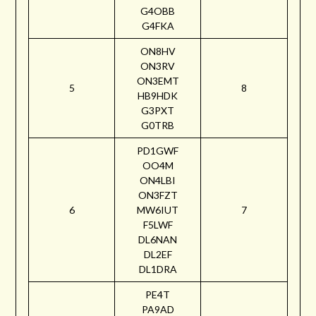
G4OBB
G4FKA
ON8HV
ON3RV
ON3EMT
5
8
HB9HDK
G3PXT
G0TRB
PD1GWF
OO4M
ON4LBI
ON3FZT
6
MW6IUT
7
F5LWF
DL6NAN
DL2EF
DL1DRA
PE4T
PA9AD