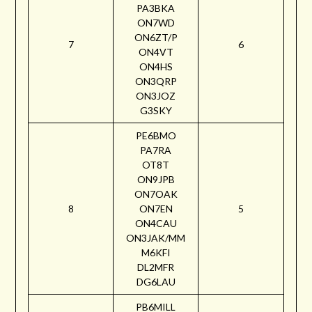
PA3BKA
ON7WD
ON6ZT/P
7
6
ON4VT
ON4HS
ON3QRP
ON3JOZ
G3SKY
PE6BMO
PA7RA
OT8T
ON9JPB
ON7OAK
8
ON7EN
5
ON4CAU
ON3JAK/MM
M6KFI
DL2MFR
DG6LAU
PB6MILL