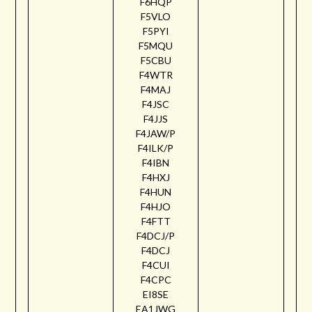
F6HQP
F5VLO
F5PYI
F5MQU
F5CBU
F4WTR
F4MAJ
F4JSC
F4JJS
F4JAW/P
F4ILK/P
F4IBN
F4HXJ
F4HUN
F4HJO
F4FTT
F4DCJ/P
F4DCJ
F4CUI
F4CPC
EI8SE
EA1JWG