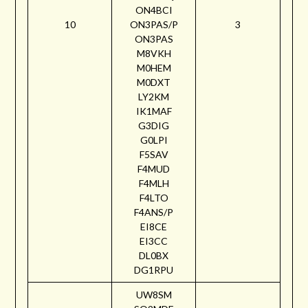
ON4BCI
10
ON3PAS/P
3
ON3PAS
M8VKH
M0HEM
M0DXT
LY2KM
IK1MAF
G3DIG
G0LPI
F5SAV
F4MUD
F4MLH
F4LTO
F4ANS/P
EI8CE
EI3CC
DL0BX
DG1RPU
UW8SM