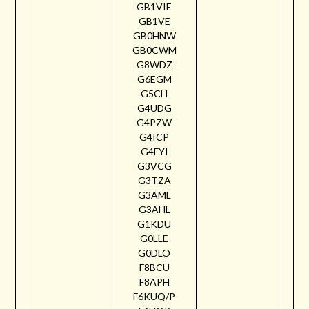
GB1VIE
GB1VE
GB0HNW
GB0CWM
G8WDZ
G6EGM
G5CH
G4UDG
G4PZW
G4ICP
G4FYI
G3VCG
G3TZA
G3AML
G3AHL
G1KDU
G0LLE
G0DLO
F8BCU
F8APH
F6KUQ/P