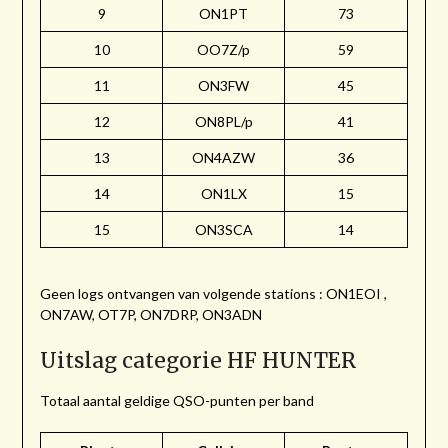
9
ON1PT
73
10
OO7Z/p
59
11
ON3FW
45
12
ON8PL/p
41
13
ON4AZW
36
14
ON1LX
15
15
ON3SCA
14
Geen logs ontvangen van volgende stations : ON1EOI ,
ON7AW, OT7P, ON7DRP, ON3ADN
Uitslag categorie HF HUNTER
Totaal aantal geldige QSO-punten per band