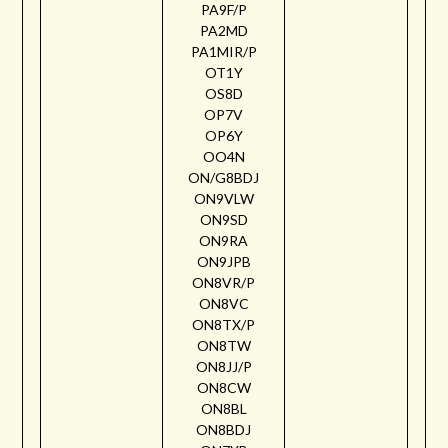
PA9F/P
PA2MD
PA1MIR/P
OT1Y
OS8D
OP7V
OP6Y
OO4N
ON/G8BDJ
ON9VLW
ON9SD
ON9RA
ON9JPB
ON8VR/P
ON8VC
ON8TX/P
ON8TW
ON8JJ/P
ON8CW
ON8BL
ON8BDJ