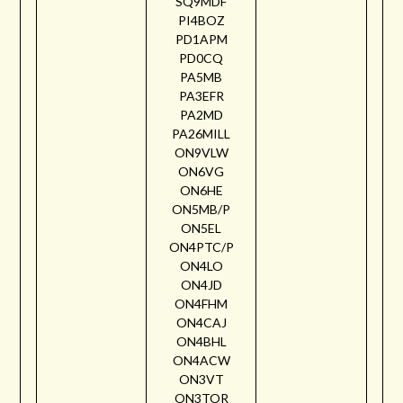
SQ9MDF
PI4BOZ
PD1APM
PD0CQ
PA5MB
PA3EFR
PA2MD
PA26MILL
ON9VLW
ON6VG
ON6HE
ON5MB/P
ON5EL
ON4PTC/P
ON4LO
ON4JD
ON4FHM
ON4CAJ
ON4BHL
ON4ACW
ON3VT
ON3TOR