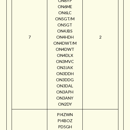
ON6YP
ON6ME
ON6LC
ON5GT/M
ON5GT
ON4JBS
7
ON4HDH
2
ON4DWT/M
ON4DWT
ON4DLX
ON3MVC
ON3JAK
ON3DDH
ON3DDG
ON3DAL
ON3APH
ON3ANY
ON2DY
PI4ZWN
PI4BOZ
PD5GH