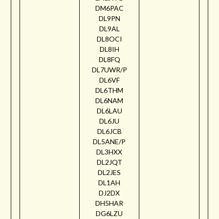
DM6PAC
DL9PN
DL9AL
DL8OCI
DL8IH
DL8FQ
DL7UWR/P
DL6VF
DL6THM
DL6NAM
DL6LAU
DL6JU
DL6JCB
DL5ANE/P
DL3HXX
DL2JQT
DL2JES
DL1AH
DJ2DX
DH5HAR
DG6LZU