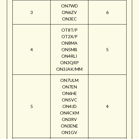
ON7WD
3
ON6ZV
6
ON3EC
OT8T/P
OT2X/P
ON8MA
4
ON5MB
5
ON4RLI
ON3QRP
ON3JAK/MM
ON7ULM
ON7EN
ON6HE
ON5VC
5
ON4JD
4
ON4CKM
ON3RV
ON3ENE
ON1GV