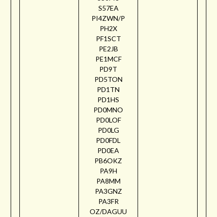
S57EA
PI4ZWN/P
PH2X
PF1SCT
PE2JB
PE1MCF
PD9T
PD5TON
PD1TN
PD1HS
PD0MNO
PD0LOF
PD0LG
PD0FDL
PD0EA
PB6OKZ
PA9H
PA8MM
PA3GNZ
PA3FR
OZ/DAGUU