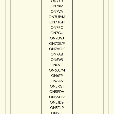
ON7YB
ON7XM
ON7VA
ON7UP/M
ON7TGH
ON7PC
ON7GU
ON7DVJ
ON7DE/P
ON7AOK
ON7AB
ON6WJ
ON6VG
ON6LC/M
ON6FP
ON6AN
ON5RGI
ON5PDV
ON5MDV
ON5JDB
ON5ELP
ON5EL