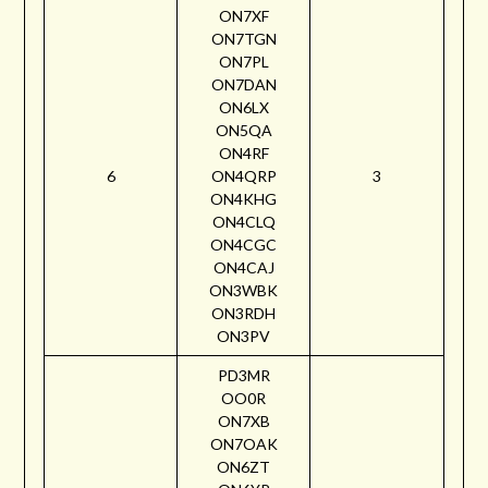
ON7XF
ON7TGN
ON7PL
ON7DAN
ON6LX
ON5QA
ON4RF
6
ON4QRP
3
ON4KHG
ON4CLQ
ON4CGC
ON4CAJ
ON3WBK
ON3RDH
ON3PV
PD3MR
OO0R
ON7XB
ON7OAK
ON6ZT