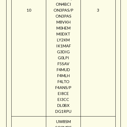
ON4BCI
10
ON3PAS/P
3
ON3PAS
M8VKH
M0HEM
M0DXT
LY2KM
IK1MAF
G3DIG
G0LPI
F5SAV
F4MUD
F4MLH
F4LTO
F4ANS/P
EI8CE
EI3CC
DL0BX
DG1RPU
UW8SM