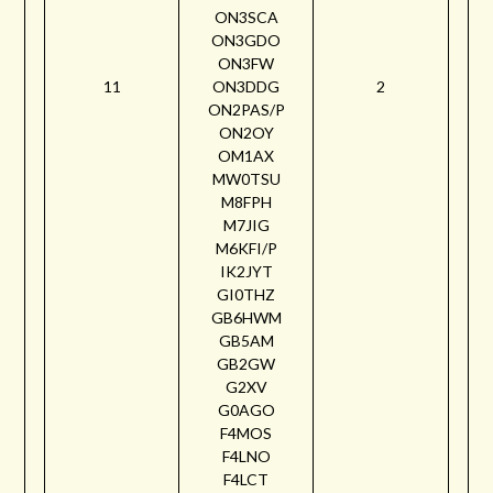
ON3SCA
ON3GDO
ON3FW
11
ON3DDG
2
ON2PAS/P
ON2OY
OM1AX
MW0TSU
M8FPH
M7JIG
M6KFI/P
IK2JYT
GI0THZ
GB6HWM
GB5AM
GB2GW
G2XV
G0AGO
F4MOS
F4LNO
F4LCT