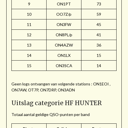
9
ON1PT
73
10
OO7Z/p
59
11
ON3FW
45
12
ON8PL/p
41
13
ON4AZW
36
14
ON1LX
15
15
ON3SCA
14
Geen logs ontvangen van volgende stations : ON1EOI ,
ON7AW, OT7P, ON7DRP, ON3ADN
Uitslag categorie HF HUNTER
Totaal aantal geldige QSO-punten per band