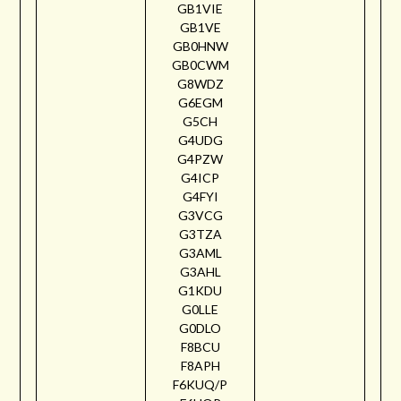
GB1VIE
GB1VE
GB0HNW
GB0CWM
G8WDZ
G6EGM
G5CH
G4UDG
G4PZW
G4ICP
G4FYI
G3VCG
G3TZA
G3AML
G3AHL
G1KDU
G0LLE
G0DLO
F8BCU
F8APH
F6KUQ/P