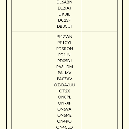
DL6ABN
DL2IAJ
DK0IL
DC2SF
DB0CUI
PI4ZWN
PE1CYI
PD3RON
PD1JN
PD0SBJ
PA3HDM
PA1MV
PA0ZAV
OZ/DA6UU
OT2X
ON8PL
ON7XF
ON6VA
ON6ME
ON4RO
ON4CLQ