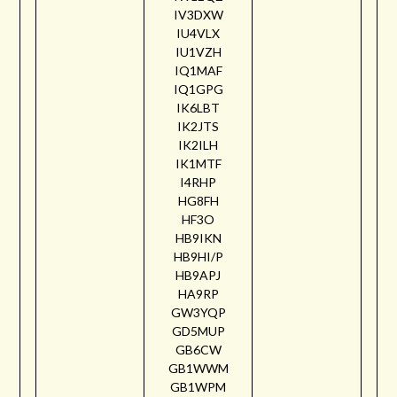
IV3DXW
IU4VLX
IU1VZH
IQ1MAF
IQ1GPG
IK6LBT
IK2JTS
IK2ILH
IK1MTF
I4RHP
HG8FH
HF3O
HB9IKN
HB9HI/P
HB9APJ
HA9RP
GW3YQP
GD5MUP
GB6CW
GB1WWM
GB1WPM