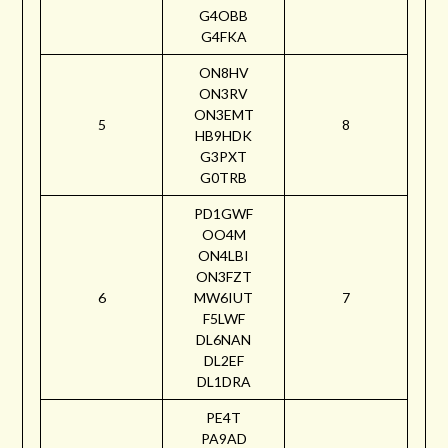
G4OBB
G4FKA
ON8HV
ON3RV
ON3EMT
5
8
HB9HDK
G3PXT
G0TRB
PD1GWF
OO4M
ON4LBI
ON3FZT
6
MW6IUT
7
F5LWF
DL6NAN
DL2EF
DL1DRA
PE4T
PA9AD