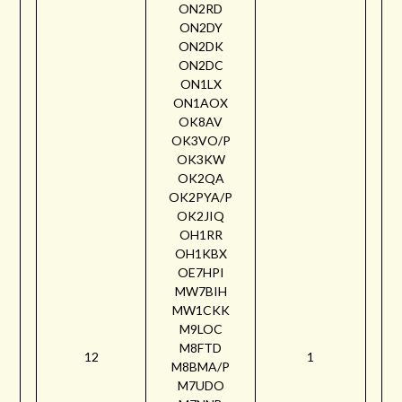
ON2RD
ON2DY
ON2DK
ON2DC
ON1LX
ON1AOX
OK8AV
OK3VO/P
OK3KW
OK2QA
OK2PYA/P
OK2JIQ
OH1RR
OH1KBX
OE7HPI
MW7BIH
MW1CKK
M9LOC
M8FTD
12
1
M8BMA/P
M7UDO