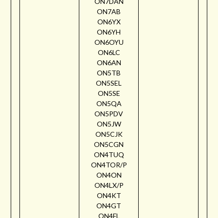
ON7DAN
ON7AB
ON6YX
ON6YH
ON6OYU
ON6LC
ON6AN
ON5TB
ON5SEL
ON5SE
ON5QA
ON5PDV
ON5JW
ON5CJK
ON5CGN
ON4TUQ
ON4TOR/P
ON4ON
ON4LX/P
ON4KT
ON4GT
ON4FL