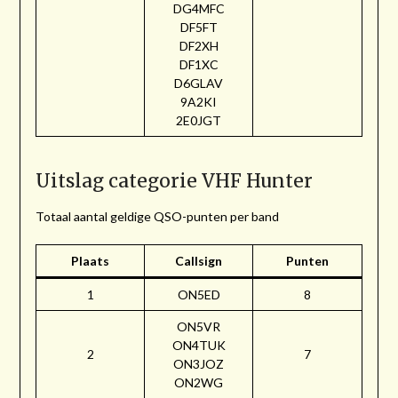
DG4MFC
DF5FT
DF2XH
DF1XC
D6GLAV
9A2KI
2E0JGT
Uitslag categorie VHF Hunter
Totaal aantal geldige QSO-punten per band
Plaats
Callsign
Punten
1
ON5ED
8
ON5VR
ON4TUK
2
7
ON3JOZ
ON2WG