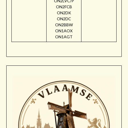
ON2LVC/P
ON2FCB
ON2DK
ON2DC
ON2BBW
ON1AOX
ON1AGT