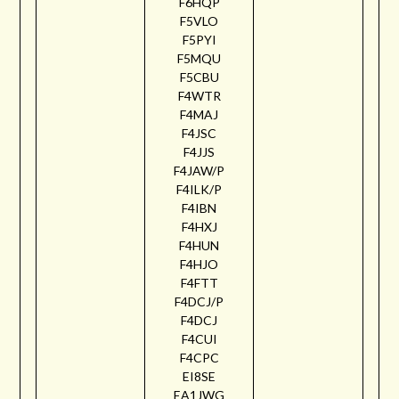
F6HQP
F5VLO
F5PYI
F5MQU
F5CBU
F4WTR
F4MAJ
F4JSC
F4JJS
F4JAW/P
F4ILK/P
F4IBN
F4HXJ
F4HUN
F4HJO
F4FTT
F4DCJ/P
F4DCJ
F4CUI
F4CPC
EI8SE
EA1JWG