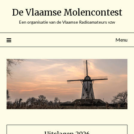
Spring
De Vlaamse Molencontest
naar
de
Een organisatie van de Vlaamse Radioamateurs vzw
inhoud
Menu