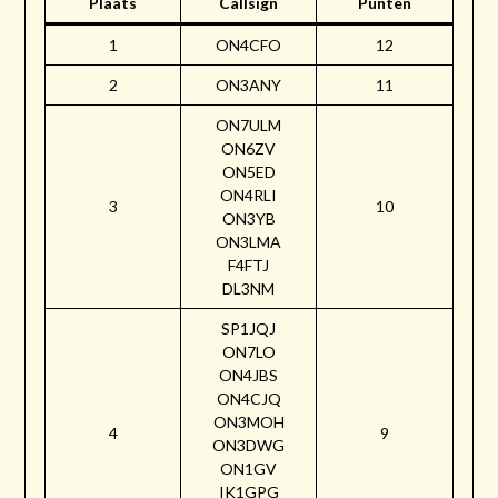
Plaats
Callsign
Punten
1
ON4CFO
12
2
ON3ANY
11
ON7ULM
ON6ZV
ON5ED
ON4RLI
3
10
ON3YB
ON3LMA
F4FTJ
DL3NM
SP1JQJ
ON7LO
ON4JBS
ON4CJQ
ON3MOH
4
9
ON3DWG
ON1GV
IK1GPG