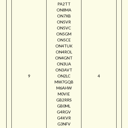
PA2TT
ON8MA
ON7XB
ON5VR
ON5VC
ON5GM
ON5CE
ON4TUK
ON4ROL
ON4GNT
ON3UA
ON3AVT
9
ON2LC
4
MW7GQB
M6AHW
M0VIE
GB2RRS
GB0ML
G4RGV
G4KVR
G3NFV