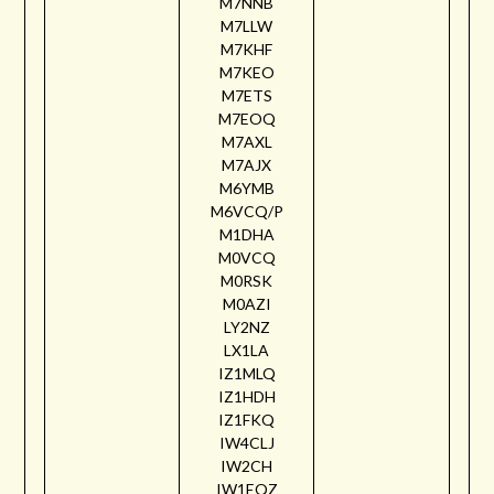
M7NNB
M7LLW
M7KHF
M7KEO
M7ETS
M7EOQ
M7AXL
M7AJX
M6YMB
M6VCQ/P
M1DHA
M0VCQ
M0RSK
M0AZI
LY2NZ
LX1LA
IZ1MLQ
IZ1HDH
IZ1FKQ
IW4CLJ
IW2CH
IW1EQZ