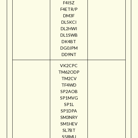
F4ISZ
F4ETR/P
DM3F
DL5KCI
DL2HWI
DL1SWB
DK4BT
DG0JPM
DD9NT
VK2CPC
TM62ODP
TM2CV
TF4WD
SP2AOB
SP1MVG
SP1L
SP1DPA
SM3NRY
SM1HEV
SL7BT
S58MU