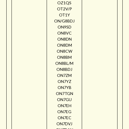
OZ1QS
OT2V/P
OT1Y
ON/G8BDJ
ON9SD
ON8VC
ON8DN
ON8DM
ON8CW
ON8BM
ON8BL/M
ON8BDJ
ON7ZM
ON7YZ
ON7YB
ON7TGN
ON7GU
ON7EH
ON7EG
ON7EC
ON7DVJ