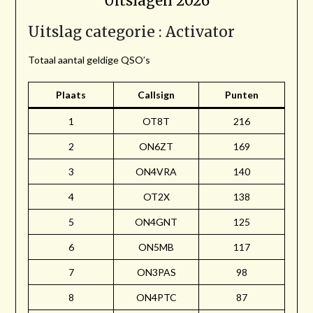
Uitslagen 2026
Uitslag categorie : Activator
Totaal aantal geldige QSO’s
Plaats
Callsign
Punten
1
OT8T
216
2
ON6ZT
169
3
ON4VRA
140
4
OT2X
138
5
ON4GNT
125
6
ON5MB
117
7
ON3PAS
98
8
ON4PTC
87