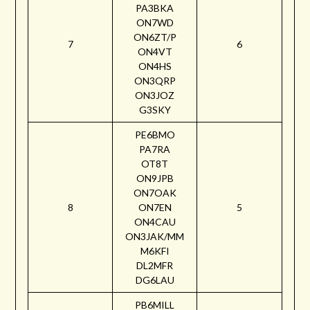
PA3BKA
ON7WD
ON6ZT/P
7
6
ON4VT
ON4HS
ON3QRP
ON3JOZ
G3SKY
PE6BMO
PA7RA
OT8T
ON9JPB
ON7OAK
8
ON7EN
5
ON4CAU
ON3JAK/MM
M6KFI
DL2MFR
DG6LAU
PB6MILL