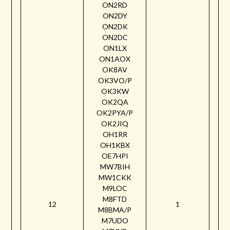
ON2RD
ON2DY
ON2DK
ON2DC
ON1LX
ON1AOX
OK8AV
OK3VO/P
OK3KW
OK2QA
OK2PYA/P
OK2JIQ
OH1RR
OH1KBX
OE7HPI
MW7BIH
MW1CKK
M9LOC
M8FTD
12
1
M8BMA/P
M7UDO