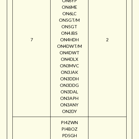
ON6YP
ON6ME
ON6LC
ON5GT/M
ON5GT
ON4JBS
7
ON4HDH
2
ON4DWT/M
ON4DWT
ON4DLX
ON3MVC
ON3JAK
ON3DDH
ON3DDG
ON3DAL
ON3APH
ON3ANY
ON2DY
PI4ZWN
PI4BOZ
PD5GH