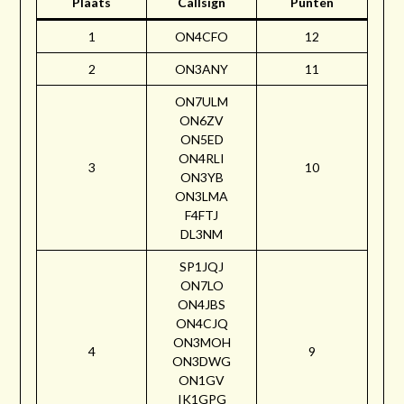
Plaats
Callsign
Punten
1
ON4CFO
12
2
ON3ANY
11
ON7ULM
ON6ZV
ON5ED
ON4RLI
3
10
ON3YB
ON3LMA
F4FTJ
DL3NM
SP1JQJ
ON7LO
ON4JBS
ON4CJQ
ON3MOH
4
9
ON3DWG
ON1GV
IK1GPG