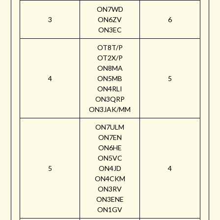
ON7WD
3
ON6ZV
6
ON3EC
OT8T/P
OT2X/P
ON8MA
4
ON5MB
5
ON4RLI
ON3QRP
ON3JAK/MM
ON7ULM
ON7EN
ON6HE
ON5VC
5
ON4JD
4
ON4CKM
ON3RV
ON3ENE
ON1GV