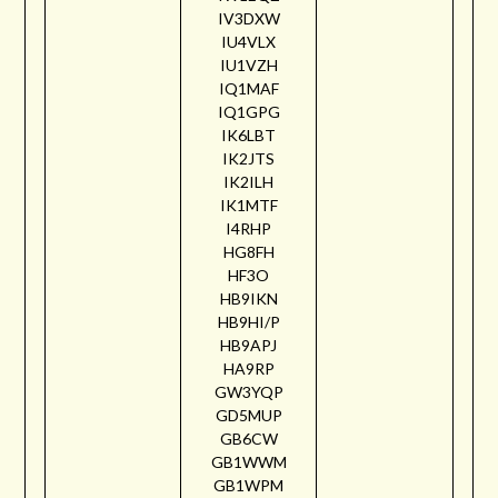
IV3DXW
IU4VLX
IU1VZH
IQ1MAF
IQ1GPG
IK6LBT
IK2JTS
IK2ILH
IK1MTF
I4RHP
HG8FH
HF3O
HB9IKN
HB9HI/P
HB9APJ
HA9RP
GW3YQP
GD5MUP
GB6CW
GB1WWM
GB1WPM