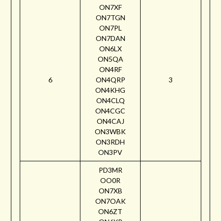
ON7XF
ON7TGN
ON7PL
ON7DAN
ON6LX
ON5QA
ON4RF
6
ON4QRP
3
ON4KHG
ON4CLQ
ON4CGC
ON4CAJ
ON3WBK
ON3RDH
ON3PV
PD3MR
OO0R
ON7XB
ON7OAK
ON6ZT