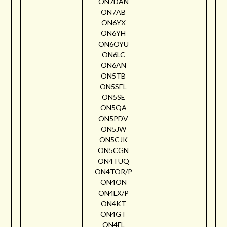
ON7DAN
ON7AB
ON6YX
ON6YH
ON6OYU
ON6LC
ON6AN
ON5TB
ON5SEL
ON5SE
ON5QA
ON5PDV
ON5JW
ON5CJK
ON5CGN
ON4TUQ
ON4TOR/P
ON4ON
ON4LX/P
ON4KT
ON4GT
ON4FL