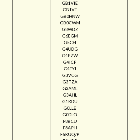
GB1VIE
GB1VE
GB0HNW
GB0CWM
G8WDZ
G6EGM
G5CH
G4UDG
G4PZW
G4ICP
G4FYI
G3VCG
G3TZA
G3AML
G3AHL
G1KDU
G0LLE
G0DLO
F8BCU
F8APH
F6KUQ/P