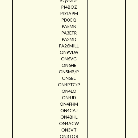
SQ9MDF
PI4BOZ
PD1APM
PD0CQ
PA5MB
PA3EFR
PA2MD
PA26MILL
ON9VLW
ON6VG
ON6HE
ON5MB/P
ON5EL
ON4PTC/P
ON4LO
ON4JD
ON4FHM
ON4CAJ
ON4BHL
ON4ACW
ON3VT
ON3TOR