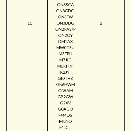
ON3SCA
ON3GDO
ON3FW
11
ON3DDG
2
ON2PAS/P
ON2OY
OM1AX
MW0TSU
M8FPH
M7JIG
M6KFI/P
IK2JYT
GI0THZ
GB6HWM
GB5AM
GB2GW
G2XV
G0AGO
F4MOS
F4LNO
F4LCT