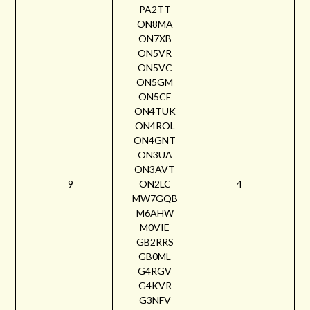
PA2TT
ON8MA
ON7XB
ON5VR
ON5VC
ON5GM
ON5CE
ON4TUK
ON4ROL
ON4GNT
ON3UA
ON3AVT
9
ON2LC
4
MW7GQB
M6AHW
M0VIE
GB2RRS
GB0ML
G4RGV
G4KVR
G3NFV