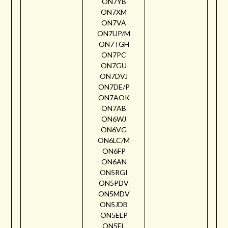
ON7YB
ON7XM
ON7VA
ON7UP/M
ON7TGH
ON7PC
ON7GU
ON7DVJ
ON7DE/P
ON7AOK
ON7AB
ON6WJ
ON6VG
ON6LC/M
ON6FP
ON6AN
ON5RGI
ON5PDV
ON5MDV
ON5JDB
ON5ELP
ON5EL