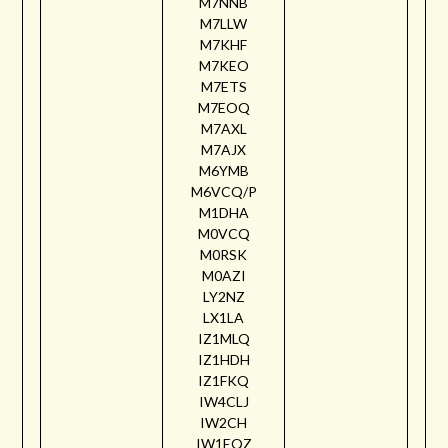
M7NNB
M7LLW
M7KHF
M7KEO
M7ETS
M7EOQ
M7AXL
M7AJX
M6YMB
M6VCQ/P
M1DHA
M0VCQ
M0RSK
M0AZI
LY2NZ
LX1LA
IZ1MLQ
IZ1HDH
IZ1FKQ
IW4CLJ
IW2CH
IW1EQZ