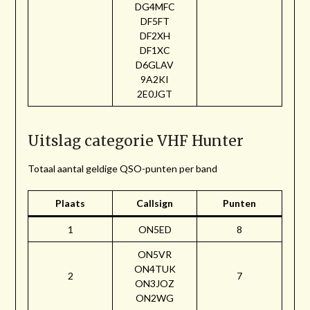
DG4MFC
DF5FT
DF2XH
DF1XC
D6GLAV
9A2KI
2E0JGT
Uitslag categorie VHF Hunter
Totaal aantal geldige QSO-punten per band
Plaats
Callsign
Punten
1
ON5ED
8
ON5VR
ON4TUK
2
7
ON3JOZ
ON2WG