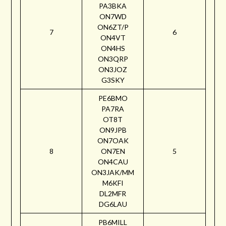
PA3BKA
ON7WD
ON6ZT/P
7
6
ON4VT
ON4HS
ON3QRP
ON3JOZ
G3SKY
PE6BMO
PA7RA
OT8T
ON9JPB
ON7OAK
8
ON7EN
5
ON4CAU
ON3JAK/MM
M6KFI
DL2MFR
DG6LAU
PB6MILL