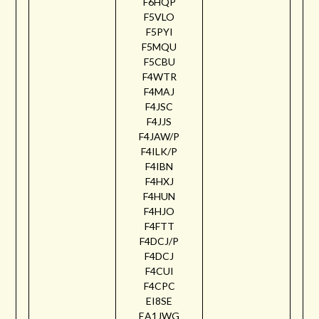
F6HQP
F5VLO
F5PYI
F5MQU
F5CBU
F4WTR
F4MAJ
F4JSC
F4JJS
F4JAW/P
F4ILK/P
F4IBN
F4HXJ
F4HUN
F4HJO
F4FTT
F4DCJ/P
F4DCJ
F4CUI
F4CPC
EI8SE
EA1JWG