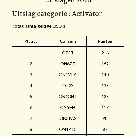
Uitslagen 2026
Uitslag categorie : Activator
Totaal aantal geldige QSO’s
Plaats
Callsign
Punten
1
OT8T
216
2
ON6ZT
169
3
ON4VRA
140
4
OT2X
138
5
ON4GNT
125
6
ON5MB
117
7
ON3PAS
98
8
ON4PTC
87