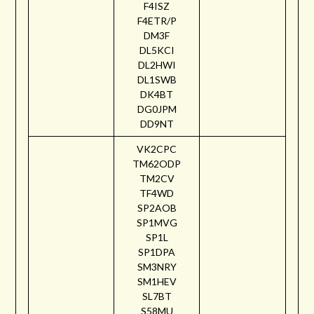
F4ISZ
F4ETR/P
DM3F
DL5KCI
DL2HWI
DL1SWB
DK4BT
DG0JPM
DD9NT
VK2CPC
TM62ODP
TM2CV
TF4WD
SP2AOB
SP1MVG
SP1L
SP1DPA
SM3NRY
SM1HEV
SL7BT
S58MU