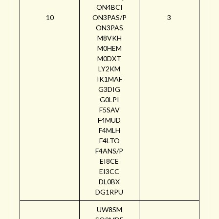
ON4BCI
10
ON3PAS/P
3
ON3PAS
M8VKH
M0HEM
M0DXT
LY2KM
IK1MAF
G3DIG
G0LPI
F5SAV
F4MUD
F4MLH
F4LTO
F4ANS/P
EI8CE
EI3CC
DL0BX
DG1RPU
UW8SM