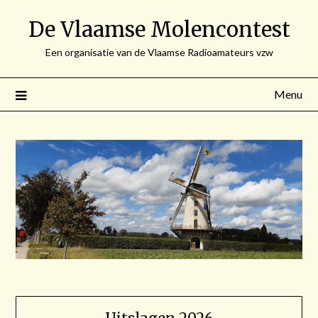
Spring
De Vlaamse Molencontest
naar
de
Een organisatie van de Vlaamse Radioamateurs vzw
inhoud
Menu