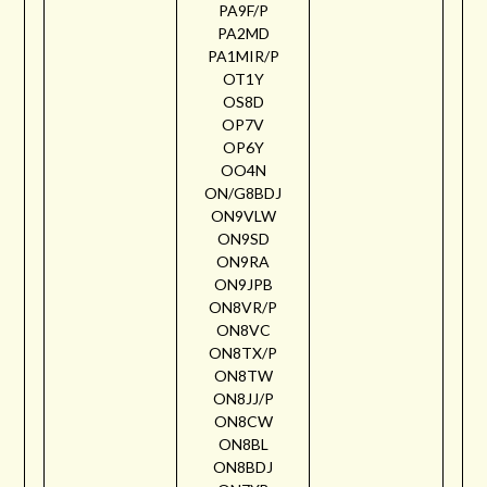
PA9F/P
PA2MD
PA1MIR/P
OT1Y
OS8D
OP7V
OP6Y
OO4N
ON/G8BDJ
ON9VLW
ON9SD
ON9RA
ON9JPB
ON8VR/P
ON8VC
ON8TX/P
ON8TW
ON8JJ/P
ON8CW
ON8BL
ON8BDJ