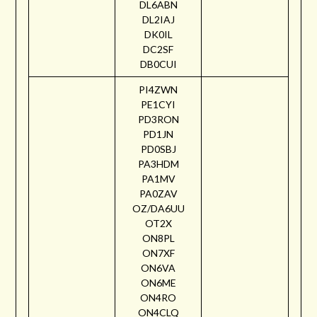
DL6ABN
DL2IAJ
DK0IL
DC2SF
DB0CUI
PI4ZWN
PE1CYI
PD3RON
PD1JN
PD0SBJ
PA3HDM
PA1MV
PA0ZAV
OZ/DA6UU
OT2X
ON8PL
ON7XF
ON6VA
ON6ME
ON4RO
ON4CLQ