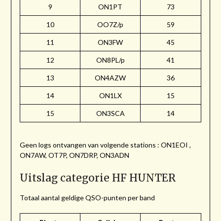
9
ON1PT
73
10
OO7Z/p
59
11
ON3FW
45
12
ON8PL/p
41
13
ON4AZW
36
14
ON1LX
15
15
ON3SCA
14
Geen logs ontvangen van volgende stations : ON1EOI ,
ON7AW, OT7P, ON7DRP, ON3ADN
Uitslag categorie HF HUNTER
Totaal aantal geldige QSO-punten per band