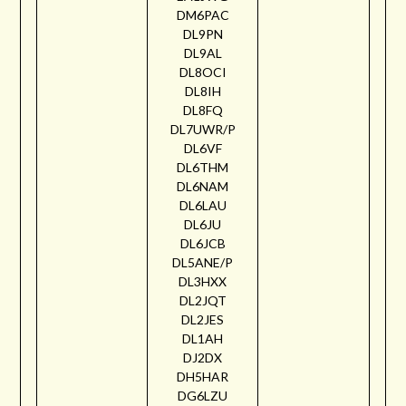
DM6PAC
DL9PN
DL9AL
DL8OCI
DL8IH
DL8FQ
DL7UWR/P
DL6VF
DL6THM
DL6NAM
DL6LAU
DL6JU
DL6JCB
DL5ANE/P
DL3HXX
DL2JQT
DL2JES
DL1AH
DJ2DX
DH5HAR
DG6LZU