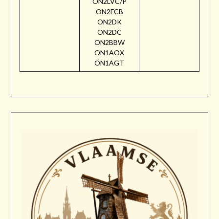
ON2LVC/P
ON2FCB
ON2DK
ON2DC
ON2BBW
ON1AOX
ON1AGT