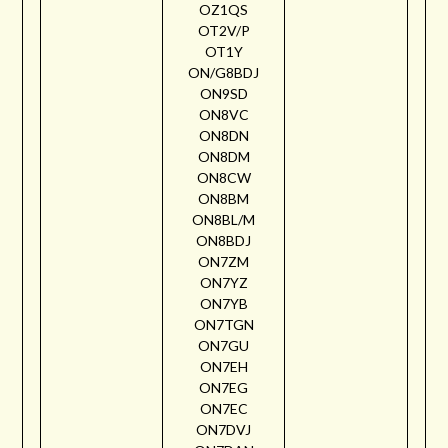
OZ1QS
OT2V/P
OT1Y
ON/G8BDJ
ON9SD
ON8VC
ON8DN
ON8DM
ON8CW
ON8BM
ON8BL/M
ON8BDJ
ON7ZM
ON7YZ
ON7YB
ON7TGN
ON7GU
ON7EH
ON7EG
ON7EC
ON7DVJ