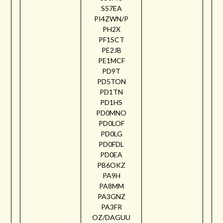
S57EA
PI4ZWN/P
PH2X
PF1SCT
PE2JB
PE1MCF
PD9T
PD5TON
PD1TN
PD1HS
PD0MNO
PD0LOF
PD0LG
PD0FDL
PD0EA
PB6OKZ
PA9H
PA8MM
PA3GNZ
PA3FR
OZ/DAGUU