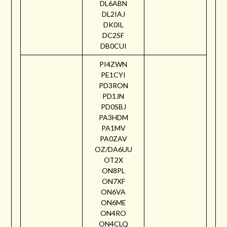
DL6ABN
DL2IAJ
DK0IL
DC2SF
DB0CUI
PI4ZWN
PE1CYI
PD3RON
PD1JN
PD0SBJ
PA3HDM
PA1MV
PA0ZAV
OZ/DA6UU
OT2X
ON8PL
ON7XF
ON6VA
ON6ME
ON4RO
ON4CLQ