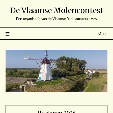
Spring
De Vlaamse Molencontest
naar
de
Een organisatie van de Vlaamse Radioamateurs vzw
inhoud
Menu