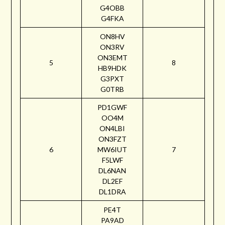
G4OBB
G4FKA
ON8HV
ON3RV
ON3EMT
5
8
HB9HDK
G3PXT
G0TRB
PD1GWF
OO4M
ON4LBI
ON3FZT
6
MW6IUT
7
F5LWF
DL6NAN
DL2EF
DL1DRA
PE4T
PA9AD