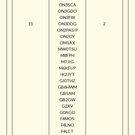
ON3SCA
ON3GDO
ON3FW
11
ON3DDG
2
ON2PAS/P
ON2OY
OM1AX
MW0TSU
M8FPH
M7JIG
M6KFI/P
IK2JYT
GI0THZ
GB6HWM
GB5AM
GB2GW
G2XV
G0AGO
F4MOS
F4LNO
F4LCT