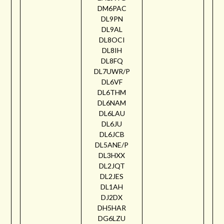
DM6PAC
DL9PN
DL9AL
DL8OCI
DL8IH
DL8FQ
DL7UWR/P
DL6VF
DL6THM
DL6NAM
DL6LAU
DL6JU
DL6JCB
DL5ANE/P
DL3HXX
DL2JQT
DL2JES
DL1AH
DJ2DX
DH5HAR
DG6LZU