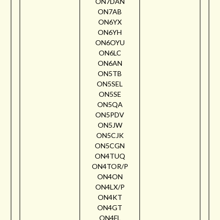
ON7DAN
ON7AB
ON6YX
ON6YH
ON6OYU
ON6LC
ON6AN
ON5TB
ON5SEL
ON5SE
ON5QA
ON5PDV
ON5JW
ON5CJK
ON5CGN
ON4TUQ
ON4TOR/P
ON4ON
ON4LX/P
ON4KT
ON4GT
ON4FL