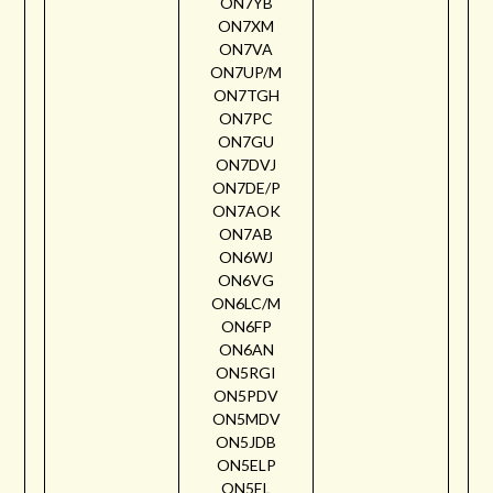
ON7YB
ON7XM
ON7VA
ON7UP/M
ON7TGH
ON7PC
ON7GU
ON7DVJ
ON7DE/P
ON7AOK
ON7AB
ON6WJ
ON6VG
ON6LC/M
ON6FP
ON6AN
ON5RGI
ON5PDV
ON5MDV
ON5JDB
ON5ELP
ON5EL