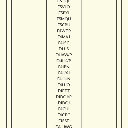
F6HQP
F5VLO
F5PYI
F5MQU
F5CBU
F4WTR
F4MAJ
F4JSC
F4JJS
F4JAW/P
F4ILK/P
F4IBN
F4HXJ
F4HUN
F4HJO
F4FTT
F4DCJ/P
F4DCJ
F4CUI
F4CPC
EI8SE
EA1JWG