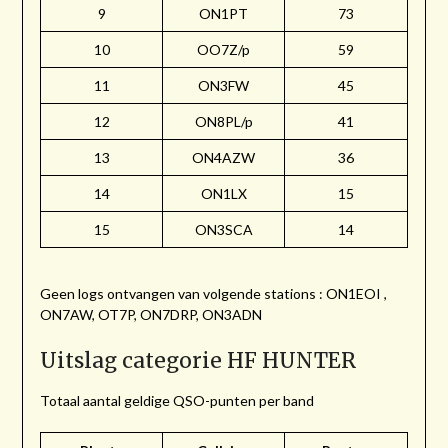
9
ON1PT
73
10
OO7Z/p
59
11
ON3FW
45
12
ON8PL/p
41
13
ON4AZW
36
14
ON1LX
15
15
ON3SCA
14
Geen logs ontvangen van volgende stations : ON1EOI ,
ON7AW, OT7P, ON7DRP, ON3ADN
Uitslag categorie HF HUNTER
Totaal aantal geldige QSO-punten per band