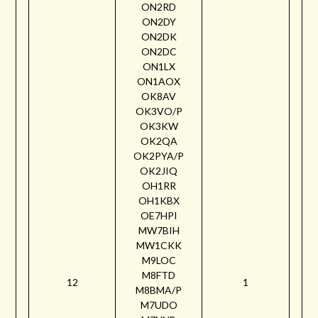
ON2RD
ON2DY
ON2DK
ON2DC
ON1LX
ON1AOX
OK8AV
OK3VO/P
OK3KW
OK2QA
OK2PYA/P
OK2JIQ
OH1RR
OH1KBX
OE7HPI
MW7BIH
MW1CKK
M9LOC
M8FTD
12
1
M8BMA/P
M7UDO