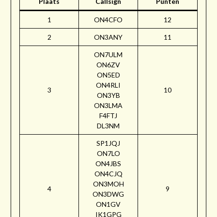
Plaats
Callsign
Punten
1
ON4CFO
12
2
ON3ANY
11
ON7ULM
ON6ZV
ON5ED
ON4RLI
3
10
ON3YB
ON3LMA
F4FTJ
DL3NM
SP1JQJ
ON7LO
ON4JBS
ON4CJQ
ON3MOH
4
9
ON3DWG
ON1GV
IK1GPG