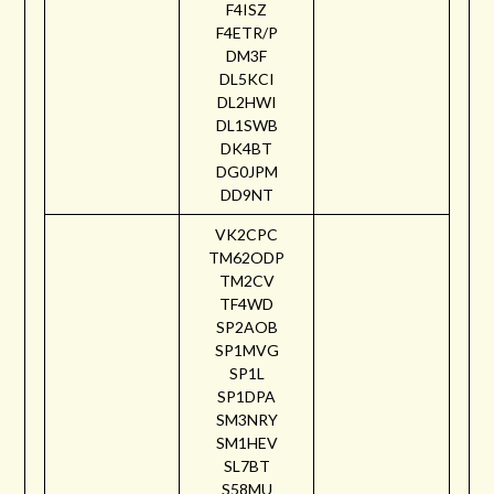
F4ISZ
F4ETR/P
DM3F
DL5KCI
DL2HWI
DL1SWB
DK4BT
DG0JPM
DD9NT
VK2CPC
TM62ODP
TM2CV
TF4WD
SP2AOB
SP1MVG
SP1L
SP1DPA
SM3NRY
SM1HEV
SL7BT
S58MU