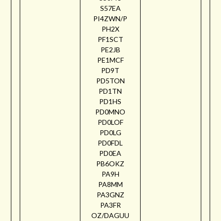
S57EA
PI4ZWN/P
PH2X
PF1SCT
PE2JB
PE1MCF
PD9T
PD5TON
PD1TN
PD1HS
PD0MNO
PD0LOF
PD0LG
PD0FDL
PD0EA
PB6OKZ
PA9H
PA8MM
PA3GNZ
PA3FR
OZ/DAGUU