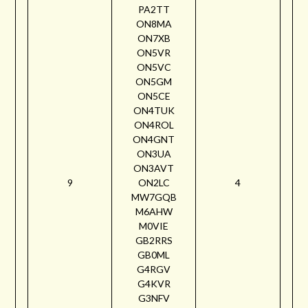
PA2TT
ON8MA
ON7XB
ON5VR
ON5VC
ON5GM
ON5CE
ON4TUK
ON4ROL
ON4GNT
ON3UA
ON3AVT
9
ON2LC
4
MW7GQB
M6AHW
M0VIE
GB2RRS
GB0ML
G4RGV
G4KVR
G3NFV