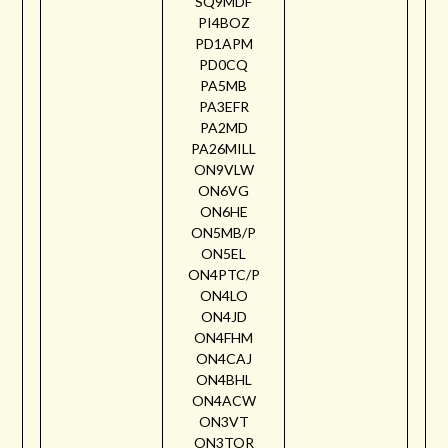
SQ9MDF
PI4BOZ
PD1APM
PD0CQ
PA5MB
PA3EFR
PA2MD
PA26MILL
ON9VLW
ON6VG
ON6HE
ON5MB/P
ON5EL
ON4PTC/P
ON4LO
ON4JD
ON4FHM
ON4CAJ
ON4BHL
ON4ACW
ON3VT
ON3TOR