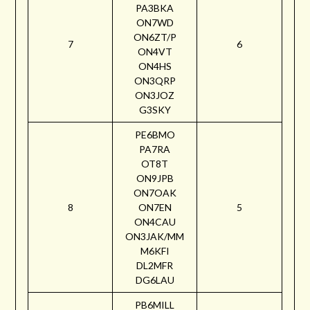
PA3BKA
ON7WD
ON6ZT/P
7
6
ON4VT
ON4HS
ON3QRP
ON3JOZ
G3SKY
PE6BMO
PA7RA
OT8T
ON9JPB
ON7OAK
8
ON7EN
5
ON4CAU
ON3JAK/MM
M6KFI
DL2MFR
DG6LAU
PB6MILL