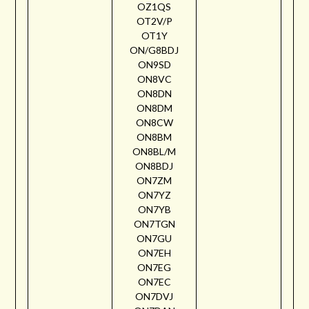
OZ1QS
OT2V/P
OT1Y
ON/G8BDJ
ON9SD
ON8VC
ON8DN
ON8DM
ON8CW
ON8BM
ON8BL/M
ON8BDJ
ON7ZM
ON7YZ
ON7YB
ON7TGN
ON7GU
ON7EH
ON7EG
ON7EC
ON7DVJ