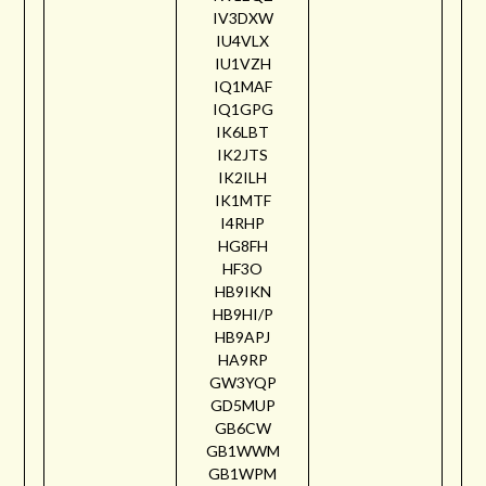
IV3DXW
IU4VLX
IU1VZH
IQ1MAF
IQ1GPG
IK6LBT
IK2JTS
IK2ILH
IK1MTF
I4RHP
HG8FH
HF3O
HB9IKN
HB9HI/P
HB9APJ
HA9RP
GW3YQP
GD5MUP
GB6CW
GB1WWM
GB1WPM