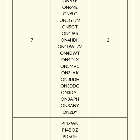
ON6YP
ON6ME
ON6LC
ON5GT/M
ON5GT
ON4JBS
7
ON4HDH
2
ON4DWT/M
ON4DWT
ON4DLX
ON3MVC
ON3JAK
ON3DDH
ON3DDG
ON3DAL
ON3APH
ON3ANY
ON2DY
PI4ZWN
PI4BOZ
PD5GH