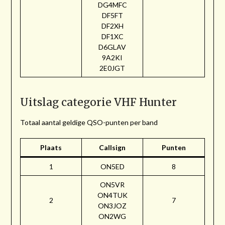
DG4MFC
DF5FT
DF2XH
DF1XC
D6GLAV
9A2KI
2E0JGT
Uitslag categorie VHF Hunter
Totaal aantal geldige QSO-punten per band
Plaats
Callsign
Punten
1
ON5ED
8
ON5VR
ON4TUK
2
7
ON3JOZ
ON2WG