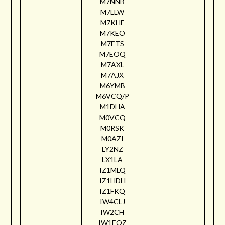
M7NNB
M7LLW
M7KHF
M7KEO
M7ETS
M7EOQ
M7AXL
M7AJX
M6YMB
M6VCQ/P
M1DHA
M0VCQ
M0RSK
M0AZI
LY2NZ
LX1LA
IZ1MLQ
IZ1HDH
IZ1FKQ
IW4CLJ
IW2CH
IW1EQZ