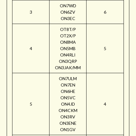
ON7WD
3
ON6ZV
6
ON3EC
OT8T/P
OT2X/P
ON8MA
4
ON5MB
5
ON4RLI
ON3QRP
ON3JAK/MM
ON7ULM
ON7EN
ON6HE
ON5VC
5
ON4JD
4
ON4CKM
ON3RV
ON3ENE
ON1GV