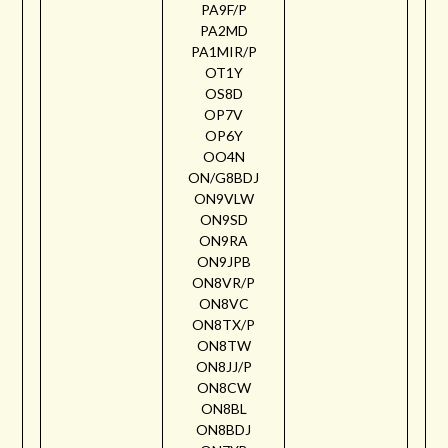
PA9F/P
PA2MD
PA1MIR/P
OT1Y
OS8D
OP7V
OP6Y
OO4N
ON/G8BDJ
ON9VLW
ON9SD
ON9RA
ON9JPB
ON8VR/P
ON8VC
ON8TX/P
ON8TW
ON8JJ/P
ON8CW
ON8BL
ON8BDJ