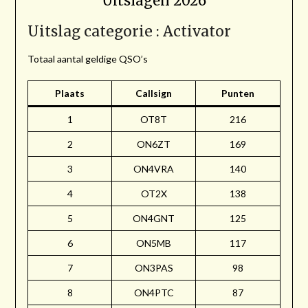
Uitslagen 2026
Uitslag categorie : Activator
Totaal aantal geldige QSO’s
Plaats
Callsign
Punten
1
OT8T
216
2
ON6ZT
169
3
ON4VRA
140
4
OT2X
138
5
ON4GNT
125
6
ON5MB
117
7
ON3PAS
98
8
ON4PTC
87