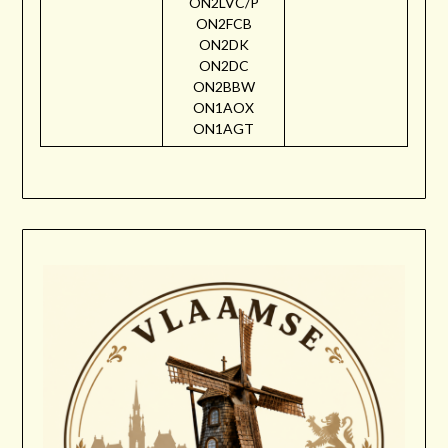
ON2LVC/P
ON2FCB
ON2DK
ON2DC
ON2BBW
ON1AOX
ON1AGT