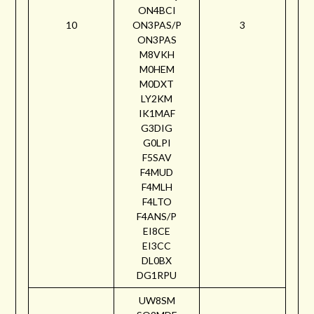
ON4BCI
10
ON3PAS/P
3
ON3PAS
M8VKH
M0HEM
M0DXT
LY2KM
IK1MAF
G3DIG
G0LPI
F5SAV
F4MUD
F4MLH
F4LTO
F4ANS/P
EI8CE
EI3CC
DL0BX
DG1RPU
UW8SM