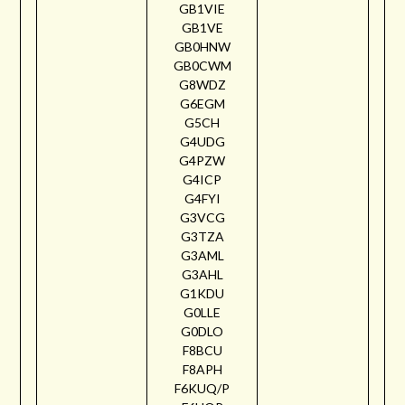
GB1VIE
GB1VE
GB0HNW
GB0CWM
G8WDZ
G6EGM
G5CH
G4UDG
G4PZW
G4ICP
G4FYI
G3VCG
G3TZA
G3AML
G3AHL
G1KDU
G0LLE
G0DLO
F8BCU
F8APH
F6KUQ/P