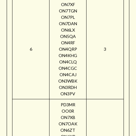
ON7XF
ON7TGN
ON7PL
ON7DAN
ON6LX
ON5QA
ON4RF
6
ON4QRP
3
ON4KHG
ON4CLQ
ON4CGC
ON4CAJ
ON3WBK
ON3RDH
ON3PV
PD3MR
OO0R
ON7XB
ON7OAK
ON6ZT