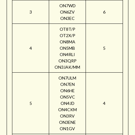
ON7WD
3
ON6ZV
6
ON3EC
OT8T/P
OT2X/P
ON8MA
4
ON5MB
5
ON4RLI
ON3QRP
ON3JAK/MM
ON7ULM
ON7EN
ON6HE
ON5VC
5
ON4JD
4
ON4CKM
ON3RV
ON3ENE
ON1GV