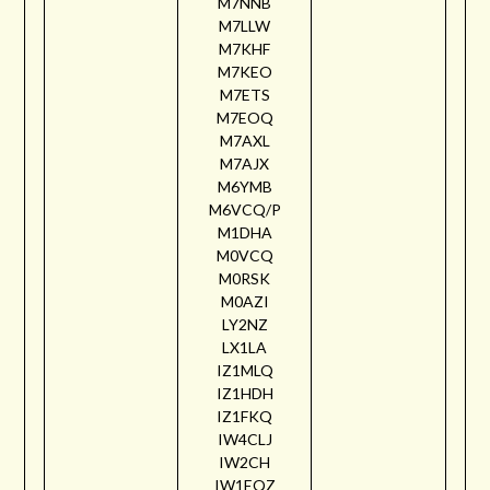
M7NNB
M7LLW
M7KHF
M7KEO
M7ETS
M7EOQ
M7AXL
M7AJX
M6YMB
M6VCQ/P
M1DHA
M0VCQ
M0RSK
M0AZI
LY2NZ
LX1LA
IZ1MLQ
IZ1HDH
IZ1FKQ
IW4CLJ
IW2CH
IW1EQZ