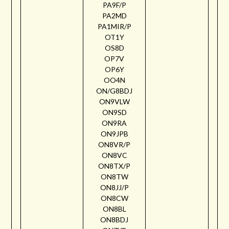
PA9F/P
PA2MD
PA1MIR/P
OT1Y
OS8D
OP7V
OP6Y
OO4N
ON/G8BDJ
ON9VLW
ON9SD
ON9RA
ON9JPB
ON8VR/P
ON8VC
ON8TX/P
ON8TW
ON8JJ/P
ON8CW
ON8BL
ON8BDJ