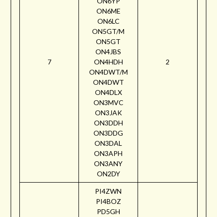
ON6YP
ON6ME
ON6LC
ON5GT/M
ON5GT
ON4JBS
7
ON4HDH
2
ON4DWT/M
ON4DWT
ON4DLX
ON3MVC
ON3JAK
ON3DDH
ON3DDG
ON3DAL
ON3APH
ON3ANY
ON2DY
PI4ZWN
PI4BOZ
PD5GH