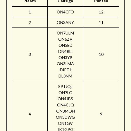
Plaats
Callsign
Punten
1
ON4CFO
12
2
ON3ANY
11
ON7ULM
ON6ZV
ON5ED
ON4RLI
3
10
ON3YB
ON3LMA
F4FTJ
DL3NM
SP1JQJ
ON7LO
ON4JBS
ON4CJQ
ON3MOH
4
9
ON3DWG
ON1GV
IK1GPG