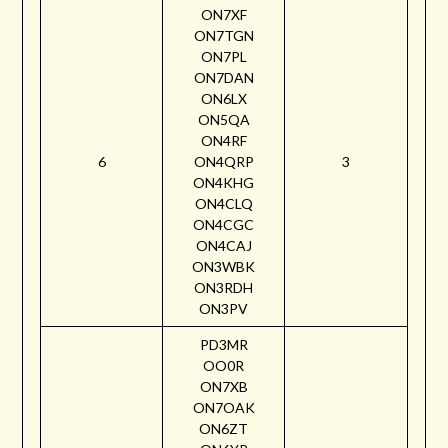
ON7XF
ON7TGN
ON7PL
ON7DAN
ON6LX
ON5QA
ON4RF
6
ON4QRP
3
ON4KHG
ON4CLQ
ON4CGC
ON4CAJ
ON3WBK
ON3RDH
ON3PV
PD3MR
OO0R
ON7XB
ON7OAK
ON6ZT