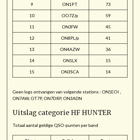
9
ON1PT
73
10
OO7Z/p
59
11
ON3FW
45
12
ON8PL/p
41
13
ON4AZW
36
14
ON1LX
15
15
ON3SCA
14
Geen logs ontvangen van volgende stations : ON1EOI ,
ON7AW, OT7P, ON7DRP, ON3ADN
Uitslag categorie HF HUNTER
Totaal aantal geldige QSO-punten per band