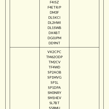
F4ISZ
F4ETR/P
DM3F
DL5KCI
DL2HWI
DL1SWB
DK4BT
DG0JPM
DD9NT
VK2CPC
TM62ODP
TM2CV
TF4WD
SP2AOB
SP1MVG
SP1L
SP1DPA
SM3NRY
SM1HEV
SL7BT
S58MU