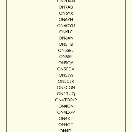
ON7DAN
ON7AB
ON6YX
ON6YH
ON6OYU
ON6LC
ON6AN
ON5TB
ON5SEL
ON5SE
ON5QA
ON5PDV
ON5JW
ON5CJK
ON5CGN
ON4TUQ
ON4TOR/P
ON4ON
ON4LX/P
ON4KT
ON4GT
ON4FL