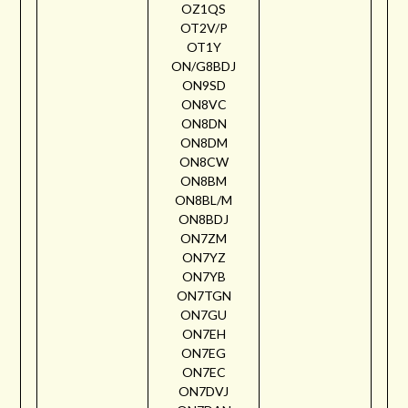
OZ1QS
OT2V/P
OT1Y
ON/G8BDJ
ON9SD
ON8VC
ON8DN
ON8DM
ON8CW
ON8BM
ON8BL/M
ON8BDJ
ON7ZM
ON7YZ
ON7YB
ON7TGN
ON7GU
ON7EH
ON7EG
ON7EC
ON7DVJ