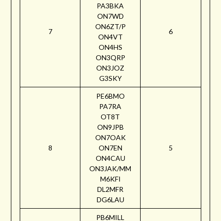
PA3BKA
ON7WD
ON6ZT/P
7
6
ON4VT
ON4HS
ON3QRP
ON3JOZ
G3SKY
PE6BMO
PA7RA
OT8T
ON9JPB
ON7OAK
8
ON7EN
5
ON4CAU
ON3JAK/MM
M6KFI
DL2MFR
DG6LAU
PB6MILL