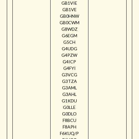
GB1VIE
GB1VE
GB0HNW
GB0CWM
G8WDZ
G6EGM
G5CH
G4UDG
G4PZW
G4ICP
G4FYI
G3VCG
G3TZA
G3AML
G3AHL
G1KDU
G0LLE
G0DLO
F8BCU
F8APH
F6KUQ/P