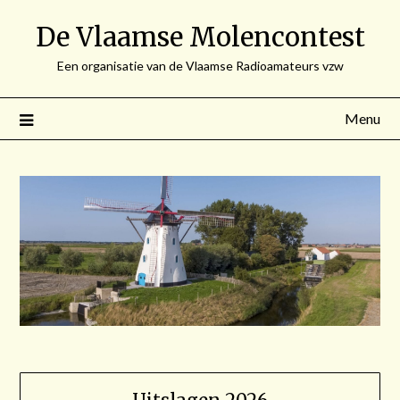
Spring
De Vlaamse Molencontest
naar
de
Een organisatie van de Vlaamse Radioamateurs vzw
inhoud
Menu