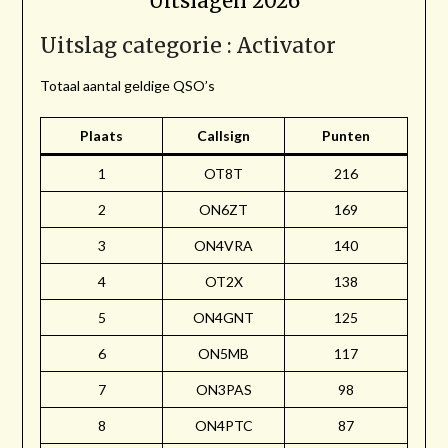
Uitslagen 2026
Uitslag categorie : Activator
Totaal aantal geldige QSO’s
Plaats
Callsign
Punten
1
OT8T
216
2
ON6ZT
169
3
ON4VRA
140
4
OT2X
138
5
ON4GNT
125
6
ON5MB
117
7
ON3PAS
98
8
ON4PTC
87