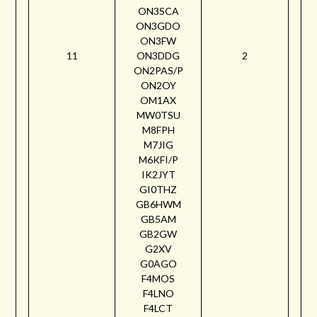
ON3SCA
ON3GDO
ON3FW
11
ON3DDG
2
ON2PAS/P
ON2OY
OM1AX
MW0TSU
M8FPH
M7JIG
M6KFI/P
IK2JYT
GI0THZ
GB6HWM
GB5AM
GB2GW
G2XV
G0AGO
F4MOS
F4LNO
F4LCT