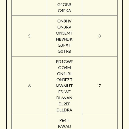
G4OBB
G4FKA
ON8HV
ON3RV
ON3EMT
5
8
HB9HDK
G3PXT
G0TRB
PD1GWF
OO4M
ON4LBI
ON3FZT
6
MW6IUT
7
F5LWF
DL6NAN
DL2EF
DL1DRA
PE4T
PA9AD