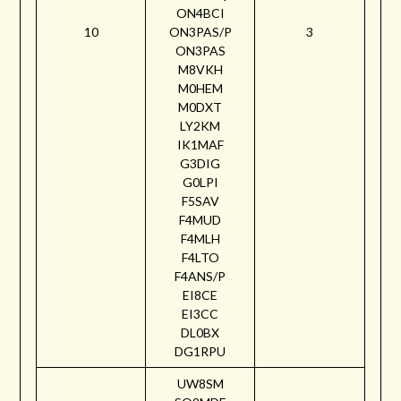
ON4BCI
10
ON3PAS/P
3
ON3PAS
M8VKH
M0HEM
M0DXT
LY2KM
IK1MAF
G3DIG
G0LPI
F5SAV
F4MUD
F4MLH
F4LTO
F4ANS/P
EI8CE
EI3CC
DL0BX
DG1RPU
UW8SM