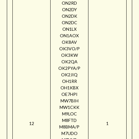
ON2RD
ON2DY
ON2DK
ON2DC
ON1LX
ON1AOX
OK8AV
OK3VO/P
OK3KW
OK2QA
OK2PYA/P
OK2JIQ
OH1RR
OH1KBX
OE7HPI
MW7BIH
MW1CKK
M9LOC
M8FTD
12
1
M8BMA/P
M7UDO