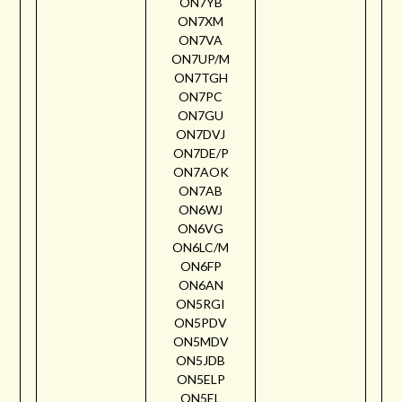
ON7YB
ON7XM
ON7VA
ON7UP/M
ON7TGH
ON7PC
ON7GU
ON7DVJ
ON7DE/P
ON7AOK
ON7AB
ON6WJ
ON6VG
ON6LC/M
ON6FP
ON6AN
ON5RGI
ON5PDV
ON5MDV
ON5JDB
ON5ELP
ON5EL