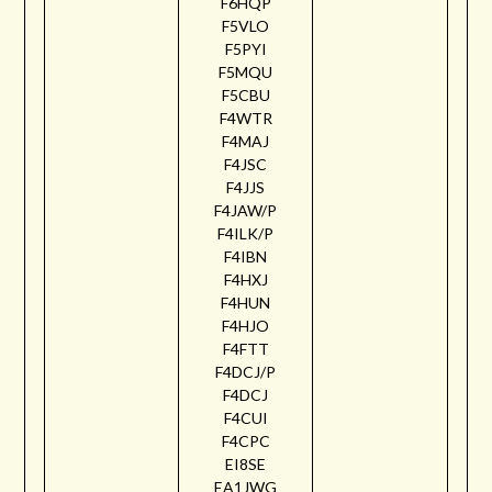
F6HQP
F5VLO
F5PYI
F5MQU
F5CBU
F4WTR
F4MAJ
F4JSC
F4JJS
F4JAW/P
F4ILK/P
F4IBN
F4HXJ
F4HUN
F4HJO
F4FTT
F4DCJ/P
F4DCJ
F4CUI
F4CPC
EI8SE
EA1JWG