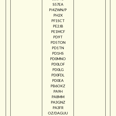
S57EA
PI4ZWN/P
PH2X
PF1SCT
PE2JB
PE1MCF
PD9T
PD5TON
PD1TN
PD1HS
PD0MNO
PD0LOF
PD0LG
PD0FDL
PD0EA
PB6OKZ
PA9H
PA8MM
PA3GNZ
PA3FR
OZ/DAGUU