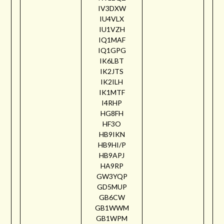
IV3DXW
IU4VLX
IU1VZH
IQ1MAF
IQ1GPG
IK6LBT
IK2JTS
IK2ILH
IK1MTF
I4RHP
HG8FH
HF3O
HB9IKN
HB9HI/P
HB9APJ
HA9RP
GW3YQP
GD5MUP
GB6CW
GB1WWM
GB1WPM