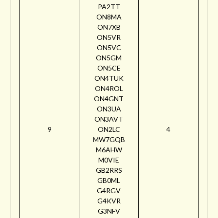
PA2TT
ON8MA
ON7XB
ON5VR
ON5VC
ON5GM
ON5CE
ON4TUK
ON4ROL
ON4GNT
ON3UA
ON3AVT
9
ON2LC
4
MW7GQB
M6AHW
M0VIE
GB2RRS
GB0ML
G4RGV
G4KVR
G3NFV