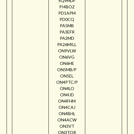
SQ9MDF
PI4BOZ
PD1APM
PD0CQ
PA5MB
PA3EFR
PA2MD
PA26MILL
ON9VLW
ON6VG
ON6HE
ON5MB/P
ON5EL
ON4PTC/P
ON4LO
ON4JD
ON4FHM
ON4CAJ
ON4BHL
ON4ACW
ON3VT
ON3TOR