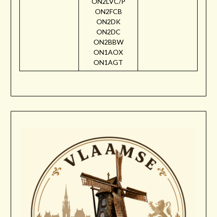
ON2LVC/P
ON2FCB
ON2DK
ON2DC
ON2BBW
ON1AOX
ON1AGT