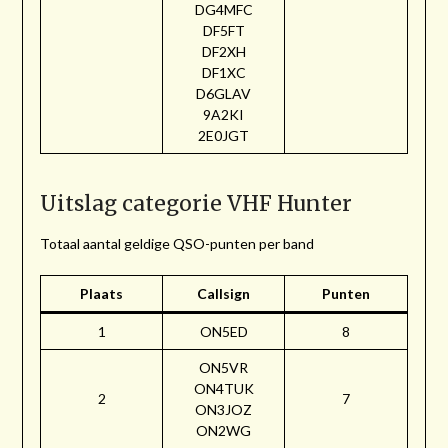
DG4MFC
DF5FT
DF2XH
DF1XC
D6GLAV
9A2KI
2E0JGT
Uitslag categorie VHF Hunter
Totaal aantal geldige QSO-punten per band
Plaats
Callsign
Punten
1
ON5ED
8
ON5VR
ON4TUK
2
7
ON3JOZ
ON2WG