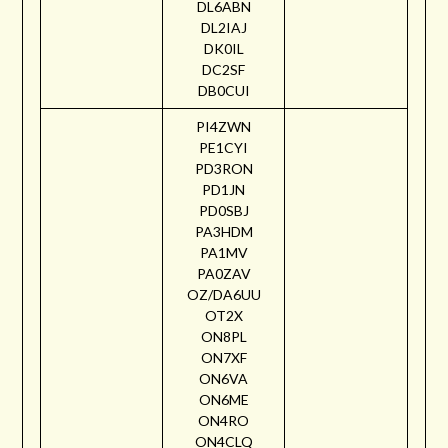
DL6ABN
DL2IAJ
DK0IL
DC2SF
DB0CUI
PI4ZWN
PE1CYI
PD3RON
PD1JN
PD0SBJ
PA3HDM
PA1MV
PA0ZAV
OZ/DA6UU
OT2X
ON8PL
ON7XF
ON6VA
ON6ME
ON4RO
ON4CLQ