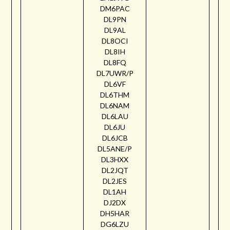
DM6PAC
DL9PN
DL9AL
DL8OCI
DL8IH
DL8FQ
DL7UWR/P
DL6VF
DL6THM
DL6NAM
DL6LAU
DL6JU
DL6JCB
DL5ANE/P
DL3HXX
DL2JQT
DL2JES
DL1AH
DJ2DX
DH5HAR
DG6LZU