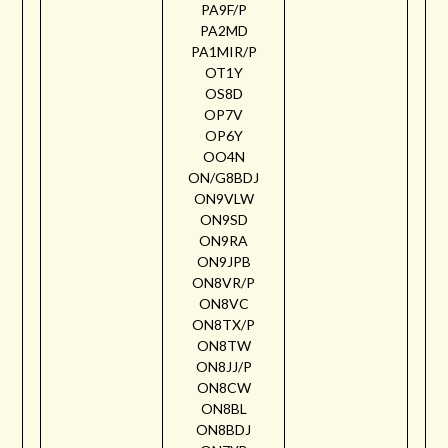
PA9F/P
PA2MD
PA1MIR/P
OT1Y
OS8D
OP7V
OP6Y
OO4N
ON/G8BDJ
ON9VLW
ON9SD
ON9RA
ON9JPB
ON8VR/P
ON8VC
ON8TX/P
ON8TW
ON8JJ/P
ON8CW
ON8BL
ON8BDJ