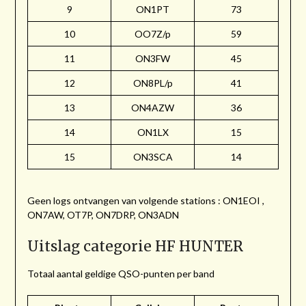
9
ON1PT
73
10
OO7Z/p
59
11
ON3FW
45
12
ON8PL/p
41
13
ON4AZW
36
14
ON1LX
15
15
ON3SCA
14
Geen logs ontvangen van volgende stations : ON1EOI ,
ON7AW, OT7P, ON7DRP, ON3ADN
Uitslag categorie HF HUNTER
Totaal aantal geldige QSO-punten per band