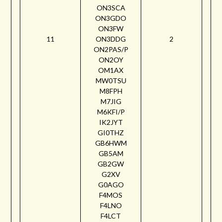
ON3SCA
ON3GDO
ON3FW
11
ON3DDG
2
ON2PAS/P
ON2OY
OM1AX
MW0TSU
M8FPH
M7JIG
M6KFI/P
IK2JYT
GI0THZ
GB6HWM
GB5AM
GB2GW
G2XV
G0AGO
F4MOS
F4LNO
F4LCT