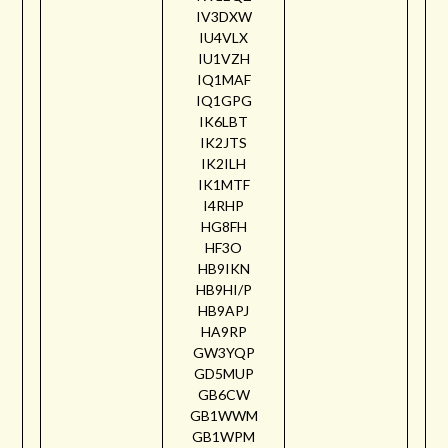
IV3DXW
IU4VLX
IU1VZH
IQ1MAF
IQ1GPG
IK6LBT
IK2JTS
IK2ILH
IK1MTF
I4RHP
HG8FH
HF3O
HB9IKN
HB9HI/P
HB9APJ
HA9RP
GW3YQP
GD5MUP
GB6CW
GB1WWM
GB1WPM