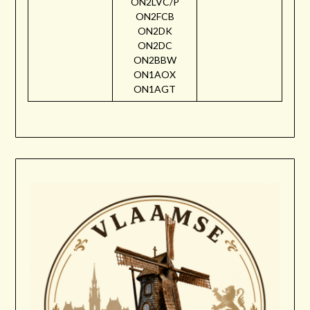
ON2LVC/P
ON2FCB
ON2DK
ON2DC
ON2BBW
ON1AOX
ON1AGT