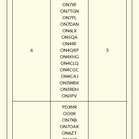
ON7XF
ON7TGN
ON7PL
ON7DAN
ON6LX
ON5QA
ON4RF
6
ON4QRP
3
ON4KHG
ON4CLQ
ON4CGC
ON4CAJ
ON3WBK
ON3RDH
ON3PV
PD3MR
OO0R
ON7XB
ON7OAK
ON6ZT