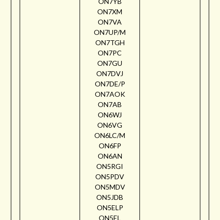
ON7YB
ON7XM
ON7VA
ON7UP/M
ON7TGH
ON7PC
ON7GU
ON7DVJ
ON7DE/P
ON7AOK
ON7AB
ON6WJ
ON6VG
ON6LC/M
ON6FP
ON6AN
ON5RGI
ON5PDV
ON5MDV
ON5JDB
ON5ELP
ON5EL