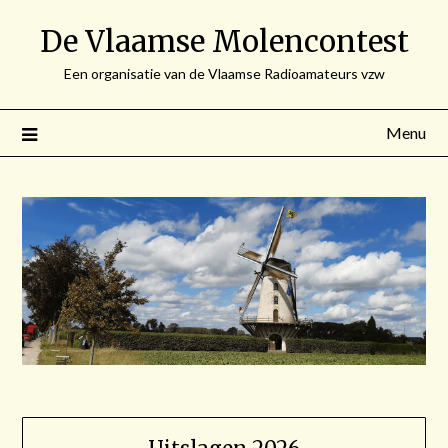
Spring
De Vlaamse Molencontest
naar
de
Een organisatie van de Vlaamse Radioamateurs vzw
inhoud
Menu