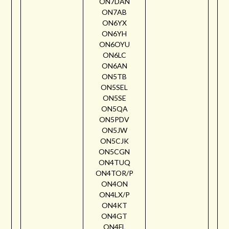
ON7DAN
ON7AB
ON6YX
ON6YH
ON6OYU
ON6LC
ON6AN
ON5TB
ON5SEL
ON5SE
ON5QA
ON5PDV
ON5JW
ON5CJK
ON5CGN
ON4TUQ
ON4TOR/P
ON4ON
ON4LX/P
ON4KT
ON4GT
ON4FL