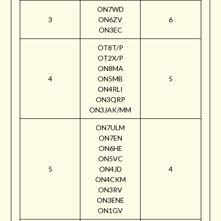
ON7WD
3
ON6ZV
6
ON3EC
OT8T/P
OT2X/P
ON8MA
4
ON5MB
5
ON4RLI
ON3QRP
ON3JAK/MM
ON7ULM
ON7EN
ON6HE
ON5VC
5
ON4JD
4
ON4CKM
ON3RV
ON3ENE
ON1GV