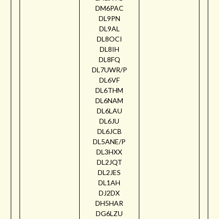
DM6PAC
DL9PN
DL9AL
DL8OCI
DL8IH
DL8FQ
DL7UWR/P
DL6VF
DL6THM
DL6NAM
DL6LAU
DL6JU
DL6JCB
DL5ANE/P
DL3HXX
DL2JQT
DL2JES
DL1AH
DJ2DX
DH5HAR
DG6LZU