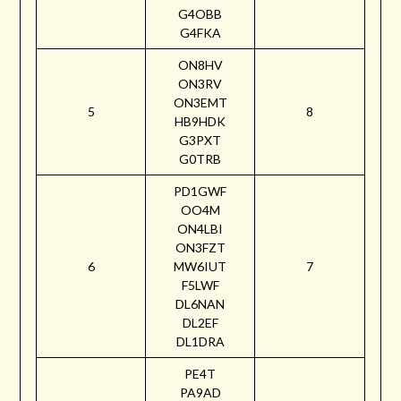
G4OBB
G4FKA
ON8HV
ON3RV
ON3EMT
5
8
HB9HDK
G3PXT
G0TRB
PD1GWF
OO4M
ON4LBI
ON3FZT
6
MW6IUT
7
F5LWF
DL6NAN
DL2EF
DL1DRA
PE4T
PA9AD