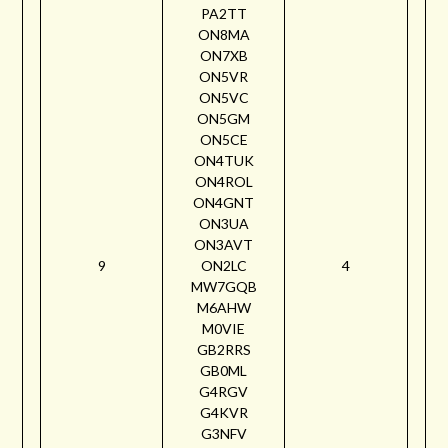
PA2TT
ON8MA
ON7XB
ON5VR
ON5VC
ON5GM
ON5CE
ON4TUK
ON4ROL
ON4GNT
ON3UA
ON3AVT
9
ON2LC
4
MW7GQB
M6AHW
M0VIE
GB2RRS
GB0ML
G4RGV
G4KVR
G3NFV