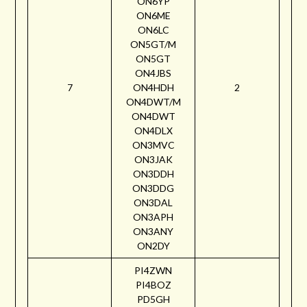
ON6YP
ON6ME
ON6LC
ON5GT/M
ON5GT
ON4JBS
7
ON4HDH
2
ON4DWT/M
ON4DWT
ON4DLX
ON3MVC
ON3JAK
ON3DDH
ON3DDG
ON3DAL
ON3APH
ON3ANY
ON2DY
PI4ZWN
PI4BOZ
PD5GH