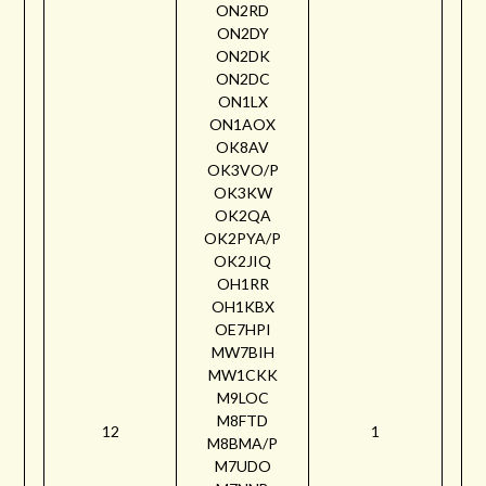
ON2RD
ON2DY
ON2DK
ON2DC
ON1LX
ON1AOX
OK8AV
OK3VO/P
OK3KW
OK2QA
OK2PYA/P
OK2JIQ
OH1RR
OH1KBX
OE7HPI
MW7BIH
MW1CKK
M9LOC
M8FTD
12
1
M8BMA/P
M7UDO