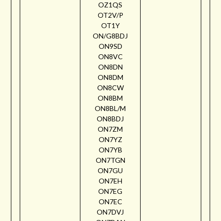
OZ1QS
OT2V/P
OT1Y
ON/G8BDJ
ON9SD
ON8VC
ON8DN
ON8DM
ON8CW
ON8BM
ON8BL/M
ON8BDJ
ON7ZM
ON7YZ
ON7YB
ON7TGN
ON7GU
ON7EH
ON7EG
ON7EC
ON7DVJ