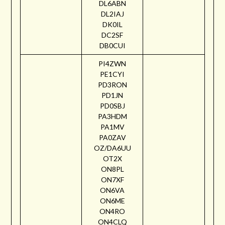
DL6ABN
DL2IAJ
DK0IL
DC2SF
DB0CUI
PI4ZWN
PE1CYI
PD3RON
PD1JN
PD0SBJ
PA3HDM
PA1MV
PA0ZAV
OZ/DA6UU
OT2X
ON8PL
ON7XF
ON6VA
ON6ME
ON4RO
ON4CLQ