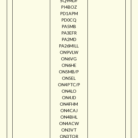
SQ9MDF
PI4BOZ
PD1APM
PD0CQ
PA5MB
PA3EFR
PA2MD
PA26MILL
ON9VLW
ON6VG
ON6HE
ON5MB/P
ON5EL
ON4PTC/P
ON4LO
ON4JD
ON4FHM
ON4CAJ
ON4BHL
ON4ACW
ON3VT
ON3TOR