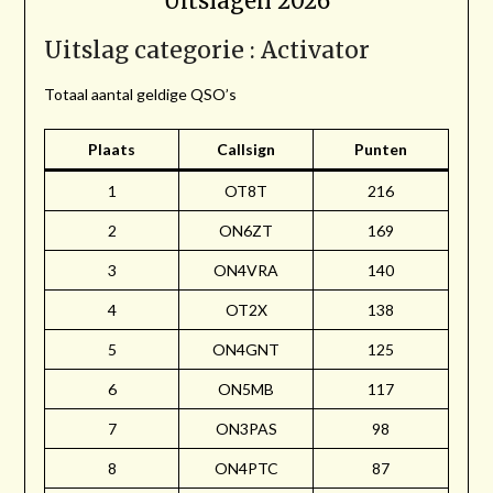
Uitslagen 2026
Uitslag categorie : Activator
Totaal aantal geldige QSO’s
Plaats
Callsign
Punten
1
OT8T
216
2
ON6ZT
169
3
ON4VRA
140
4
OT2X
138
5
ON4GNT
125
6
ON5MB
117
7
ON3PAS
98
8
ON4PTC
87