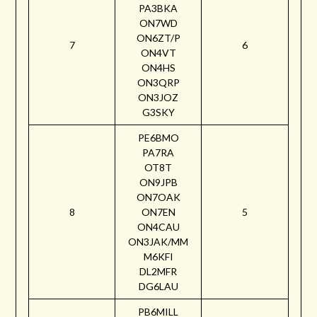
PA3BKA
ON7WD
ON6ZT/P
7
6
ON4VT
ON4HS
ON3QRP
ON3JOZ
G3SKY
PE6BMO
PA7RA
OT8T
ON9JPB
ON7OAK
8
ON7EN
5
ON4CAU
ON3JAK/MM
M6KFI
DL2MFR
DG6LAU
PB6MILL