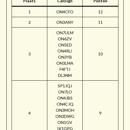
Plaats
Callsign
Punten
1
ON4CFO
12
2
ON3ANY
11
ON7ULM
ON6ZV
ON5ED
ON4RLI
3
10
ON3YB
ON3LMA
F4FTJ
DL3NM
SP1JQJ
ON7LO
ON4JBS
ON4CJQ
ON3MOH
4
9
ON3DWG
ON1GV
IK1GPG