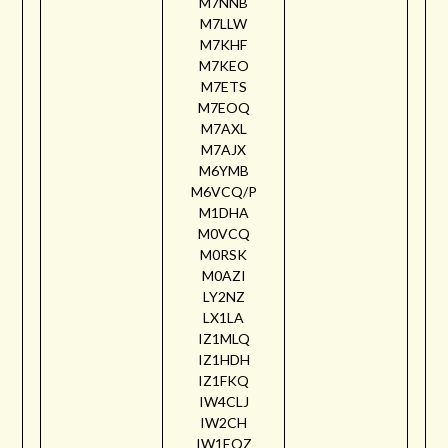
M7NNB
M7LLW
M7KHF
M7KEO
M7ETS
M7EOQ
M7AXL
M7AJX
M6YMB
M6VCQ/P
M1DHA
M0VCQ
M0RSK
M0AZI
LY2NZ
LX1LA
IZ1MLQ
IZ1HDH
IZ1FKQ
IW4CLJ
IW2CH
IW1EQZ