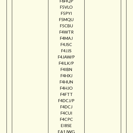
F6HQP
F5VLO
F5PYI
F5MQU
F5CBU
F4WTR
F4MAJ
F4JSC
F4JJS
F4JAW/P
F4ILK/P
F4IBN
F4HXJ
F4HUN
F4HJO
F4FTT
F4DCJ/P
F4DCJ
F4CUI
F4CPC
EI8SE
EA1JWG