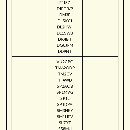
F4ISZ
F4ETR/P
DM3F
DL5KCI
DL2HWI
DL1SWB
DK4BT
DG0JPM
DD9NT
VK2CPC
TM62ODP
TM2CV
TF4WD
SP2AOB
SP1MVG
SP1L
SP1DPA
SM3NRY
SM1HEV
SL7BT
S58MU