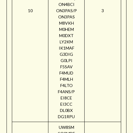
ON4BCI
10
ON3PAS/P
3
ON3PAS
M8VKH
M0HEM
M0DXT
LY2KM
IK1MAF
G3DIG
G0LPI
F5SAV
F4MUD
F4MLH
F4LTO
F4ANS/P
EI8CE
EI3CC
DL0BX
DG1RPU
UW8SM