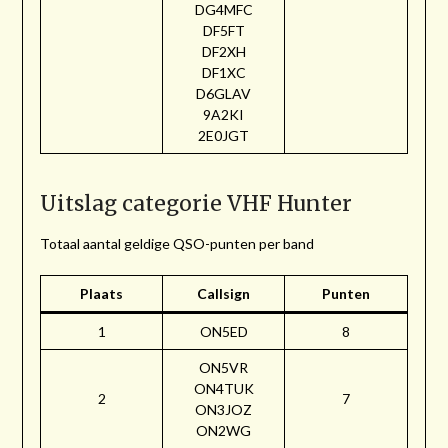
DG4MFC
DF5FT
DF2XH
DF1XC
D6GLAV
9A2KI
2E0JGT
Uitslag categorie VHF Hunter
Totaal aantal geldige QSO-punten per band
Plaats
Callsign
Punten
1
ON5ED
8
ON5VR
ON4TUK
2
7
ON3JOZ
ON2WG