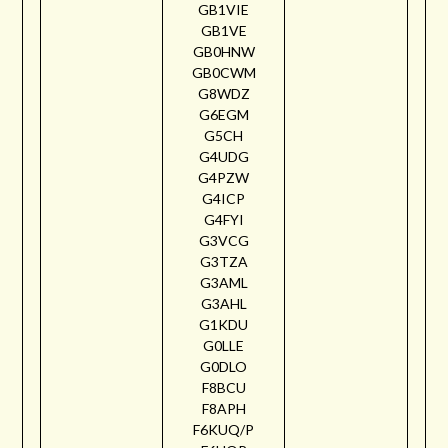
GB1VIE
GB1VE
GB0HNW
GB0CWM
G8WDZ
G6EGM
G5CH
G4UDG
G4PZW
G4ICP
G4FYI
G3VCG
G3TZA
G3AML
G3AHL
G1KDU
G0LLE
G0DLO
F8BCU
F8APH
F6KUQ/P