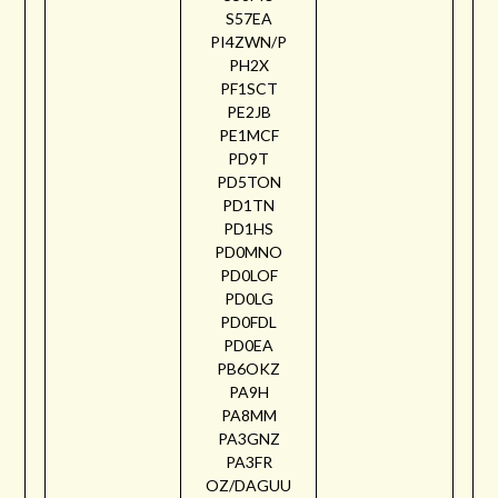
S57EA
PI4ZWN/P
PH2X
PF1SCT
PE2JB
PE1MCF
PD9T
PD5TON
PD1TN
PD1HS
PD0MNO
PD0LOF
PD0LG
PD0FDL
PD0EA
PB6OKZ
PA9H
PA8MM
PA3GNZ
PA3FR
OZ/DAGUU