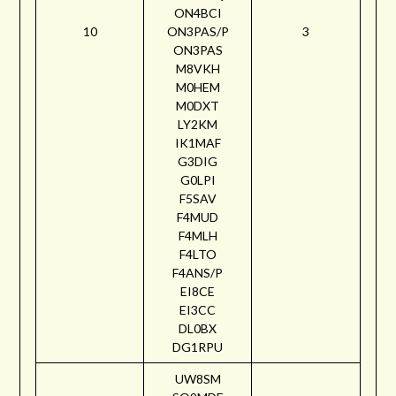
ON4BCI
10
ON3PAS/P
3
ON3PAS
M8VKH
M0HEM
M0DXT
LY2KM
IK1MAF
G3DIG
G0LPI
F5SAV
F4MUD
F4MLH
F4LTO
F4ANS/P
EI8CE
EI3CC
DL0BX
DG1RPU
UW8SM