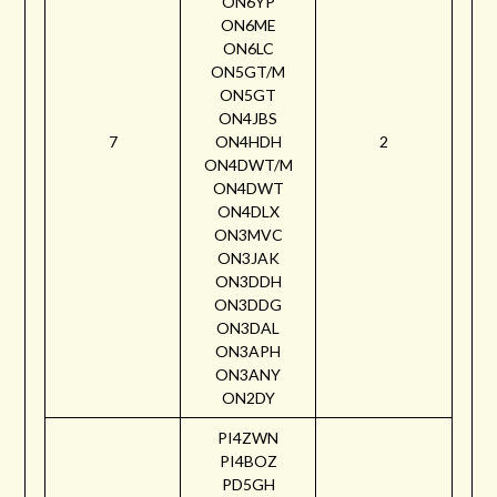
ON6YP
ON6ME
ON6LC
ON5GT/M
ON5GT
ON4JBS
7
ON4HDH
2
ON4DWT/M
ON4DWT
ON4DLX
ON3MVC
ON3JAK
ON3DDH
ON3DDG
ON3DAL
ON3APH
ON3ANY
ON2DY
PI4ZWN
PI4BOZ
PD5GH