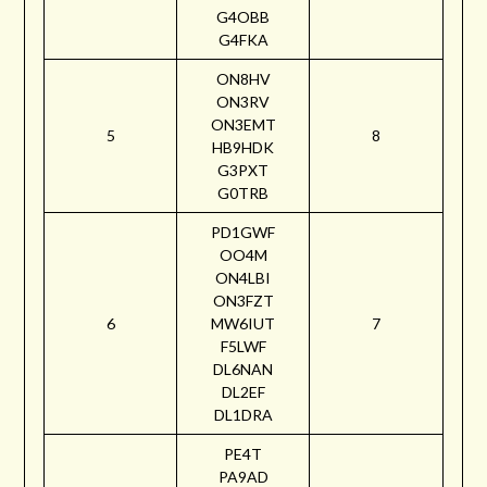
G4OBB
G4FKA
ON8HV
ON3RV
ON3EMT
5
8
HB9HDK
G3PXT
G0TRB
PD1GWF
OO4M
ON4LBI
ON3FZT
6
MW6IUT
7
F5LWF
DL6NAN
DL2EF
DL1DRA
PE4T
PA9AD