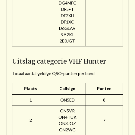
DG4MFC
DF5FT
DF2XH
DF1XC
D6GLAV
9A2KI
2E0JGT
Uitslag categorie VHF Hunter
Totaal aantal geldige QSO-punten per band
Plaats
Callsign
Punten
1
ON5ED
8
ON5VR
ON4TUK
2
7
ON3JOZ
ON2WG