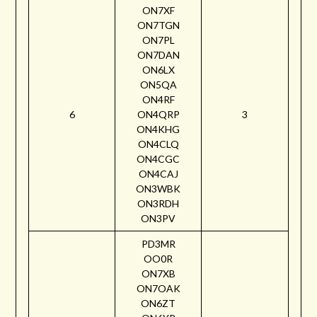
ON7XF
ON7TGN
ON7PL
ON7DAN
ON6LX
ON5QA
ON4RF
6
ON4QRP
3
ON4KHG
ON4CLQ
ON4CGC
ON4CAJ
ON3WBK
ON3RDH
ON3PV
PD3MR
OO0R
ON7XB
ON7OAK
ON6ZT