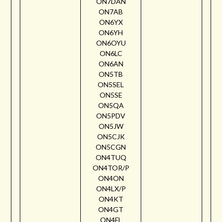
ON7DAN
ON7AB
ON6YX
ON6YH
ON6OYU
ON6LC
ON6AN
ON5TB
ON5SEL
ON5SE
ON5QA
ON5PDV
ON5JW
ON5CJK
ON5CGN
ON4TUQ
ON4TOR/P
ON4ON
ON4LX/P
ON4KT
ON4GT
ON4FL