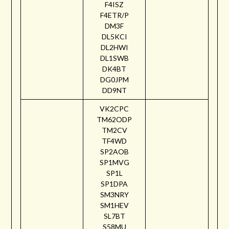
F4ISZ
F4ETR/P
DM3F
DL5KCI
DL2HWI
DL1SWB
DK4BT
DG0JPM
DD9NT
VK2CPC
TM62ODP
TM2CV
TF4WD
SP2AOB
SP1MVG
SP1L
SP1DPA
SM3NRY
SM1HEV
SL7BT
S58MU