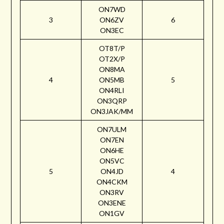
ON7WD
3
ON6ZV
6
ON3EC
OT8T/P
OT2X/P
ON8MA
4
ON5MB
5
ON4RLI
ON3QRP
ON3JAK/MM
ON7ULM
ON7EN
ON6HE
ON5VC
5
ON4JD
4
ON4CKM
ON3RV
ON3ENE
ON1GV