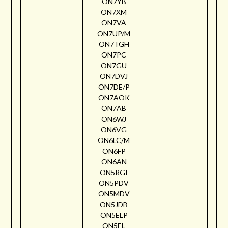
ON7YB
ON7XM
ON7VA
ON7UP/M
ON7TGH
ON7PC
ON7GU
ON7DVJ
ON7DE/P
ON7AOK
ON7AB
ON6WJ
ON6VG
ON6LC/M
ON6FP
ON6AN
ON5RGI
ON5PDV
ON5MDV
ON5JDB
ON5ELP
ON5EL