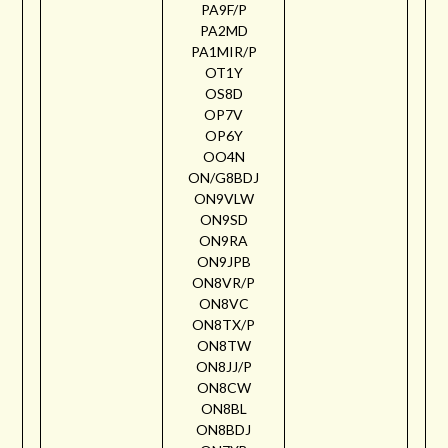
PA9F/P
PA2MD
PA1MIR/P
OT1Y
OS8D
OP7V
OP6Y
OO4N
ON/G8BDJ
ON9VLW
ON9SD
ON9RA
ON9JPB
ON8VR/P
ON8VC
ON8TX/P
ON8TW
ON8JJ/P
ON8CW
ON8BL
ON8BDJ