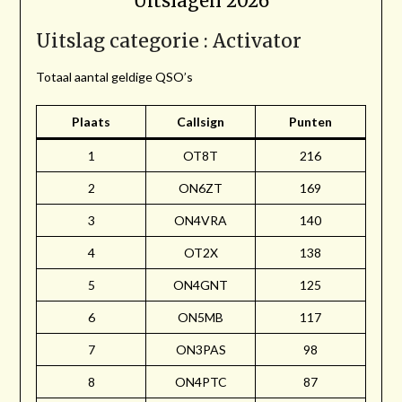
Uitslagen 2026
Uitslag categorie : Activator
Totaal aantal geldige QSO’s
Plaats
Callsign
Punten
1
OT8T
216
2
ON6ZT
169
3
ON4VRA
140
4
OT2X
138
5
ON4GNT
125
6
ON5MB
117
7
ON3PAS
98
8
ON4PTC
87