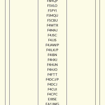
F6HQP
F5VLO
F5PYI
F5MQU
F5CBU
F4WTR
F4MAJ
F4JSC
F4JJS
F4JAW/P
F4ILK/P
F4IBN
F4HXJ
F4HUN
F4HJO
F4FTT
F4DCJ/P
F4DCJ
F4CUI
F4CPC
EI8SE
EA1JWG