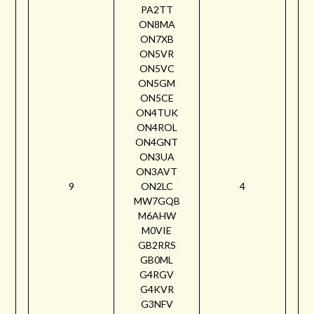
PA2TT
ON8MA
ON7XB
ON5VR
ON5VC
ON5GM
ON5CE
ON4TUK
ON4ROL
ON4GNT
ON3UA
ON3AVT
9
ON2LC
4
MW7GQB
M6AHW
M0VIE
GB2RRS
GB0ML
G4RGV
G4KVR
G3NFV