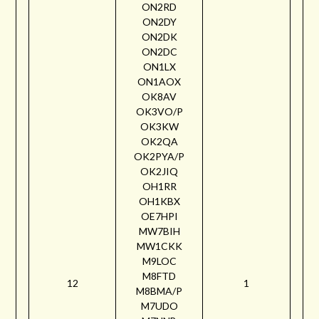
ON2RD
ON2DY
ON2DK
ON2DC
ON1LX
ON1AOX
OK8AV
OK3VO/P
OK3KW
OK2QA
OK2PYA/P
OK2JIQ
OH1RR
OH1KBX
OE7HPI
MW7BIH
MW1CKK
M9LOC
M8FTD
12
1
M8BMA/P
M7UDO