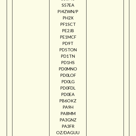
S57EA
PI4ZWN/P
PH2X
PF1SCT
PE2JB
PE1MCF
PD9T
PD5TON
PD1TN
PD1HS
PD0MNO
PD0LOF
PD0LG
PD0FDL
PD0EA
PB6OKZ
PA9H
PA8MM
PA3GNZ
PA3FR
OZ/DAGUU