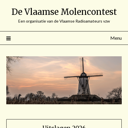
Spring
De Vlaamse Molencontest
naar
de
Een organisatie van de Vlaamse Radioamateurs vzw
inhoud
Menu