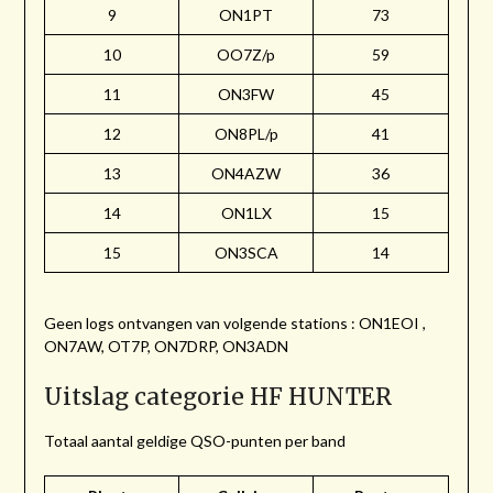
9
ON1PT
73
10
OO7Z/p
59
11
ON3FW
45
12
ON8PL/p
41
13
ON4AZW
36
14
ON1LX
15
15
ON3SCA
14
Geen logs ontvangen van volgende stations : ON1EOI ,
ON7AW, OT7P, ON7DRP, ON3ADN
Uitslag categorie HF HUNTER
Totaal aantal geldige QSO-punten per band