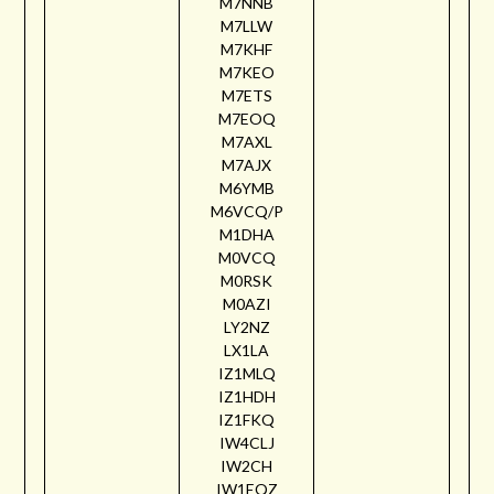
M7NNB
M7LLW
M7KHF
M7KEO
M7ETS
M7EOQ
M7AXL
M7AJX
M6YMB
M6VCQ/P
M1DHA
M0VCQ
M0RSK
M0AZI
LY2NZ
LX1LA
IZ1MLQ
IZ1HDH
IZ1FKQ
IW4CLJ
IW2CH
IW1EQZ