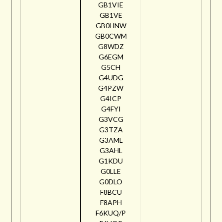
GB1VIE
GB1VE
GB0HNW
GB0CWM
G8WDZ
G6EGM
G5CH
G4UDG
G4PZW
G4ICP
G4FYI
G3VCG
G3TZA
G3AML
G3AHL
G1KDU
G0LLE
G0DLO
F8BCU
F8APH
F6KUQ/P