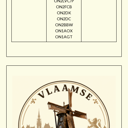
ON2LVC/P
ON2FCB
ON2DK
ON2DC
ON2BBW
ON1AOX
ON1AGT