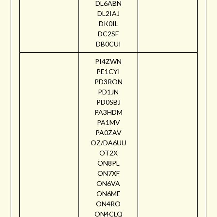
DL6ABN
DL2IAJ
DK0IL
DC2SF
DB0CUI
PI4ZWN
PE1CYI
PD3RON
PD1JN
PD0SBJ
PA3HDM
PA1MV
PA0ZAV
OZ/DA6UU
OT2X
ON8PL
ON7XF
ON6VA
ON6ME
ON4RO
ON4CLQ