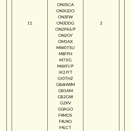
ON3SCA
ON3GDO
ON3FW
11
ON3DDG
2
ON2PAS/P
ON2OY
OM1AX
MW0TSU
M8FPH
M7JIG
M6KFI/P
IK2JYT
GI0THZ
GB6HWM
GB5AM
GB2GW
G2XV
G0AGO
F4MOS
F4LNO
F4LCT