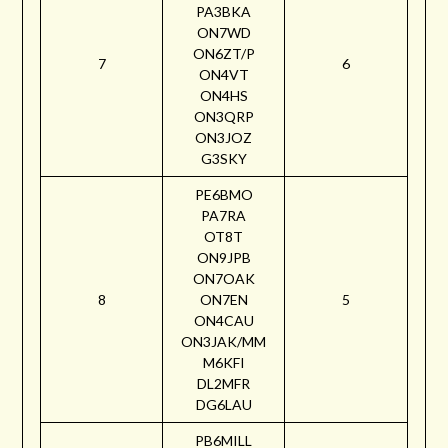
PA3BKA
ON7WD
ON6ZT/P
7
6
ON4VT
ON4HS
ON3QRP
ON3JOZ
G3SKY
PE6BMO
PA7RA
OT8T
ON9JPB
ON7OAK
8
ON7EN
5
ON4CAU
ON3JAK/MM
M6KFI
DL2MFR
DG6LAU
PB6MILL