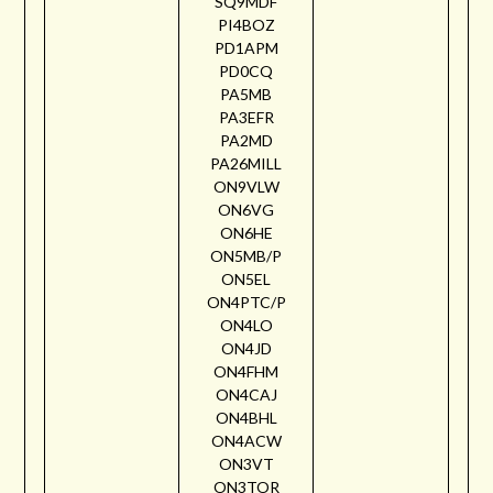
SQ9MDF
PI4BOZ
PD1APM
PD0CQ
PA5MB
PA3EFR
PA2MD
PA26MILL
ON9VLW
ON6VG
ON6HE
ON5MB/P
ON5EL
ON4PTC/P
ON4LO
ON4JD
ON4FHM
ON4CAJ
ON4BHL
ON4ACW
ON3VT
ON3TOR