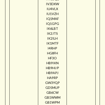
IV3DXW
IU4VLX
IU1VZH
IQ1MAF
IQ1GPG
IK6LBT
IK2JTS
IK2ILH
IK1MTF
I4RHP
HG8FH
HF3O
HB9IKN
HB9HI/P
HB9APJ
HA9RP
GW3YQP
GD5MUP
GB6CW
GB1WWM
GB1WPM