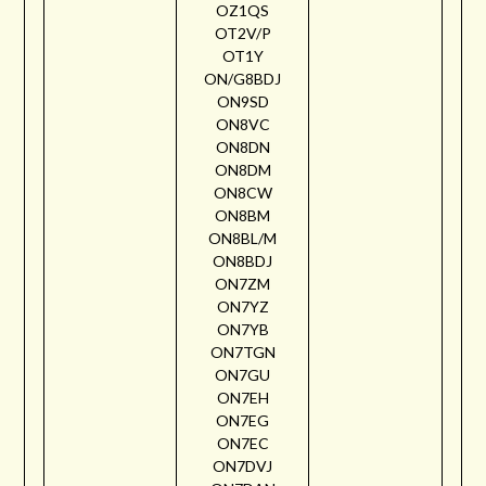
OZ1QS
OT2V/P
OT1Y
ON/G8BDJ
ON9SD
ON8VC
ON8DN
ON8DM
ON8CW
ON8BM
ON8BL/M
ON8BDJ
ON7ZM
ON7YZ
ON7YB
ON7TGN
ON7GU
ON7EH
ON7EG
ON7EC
ON7DVJ