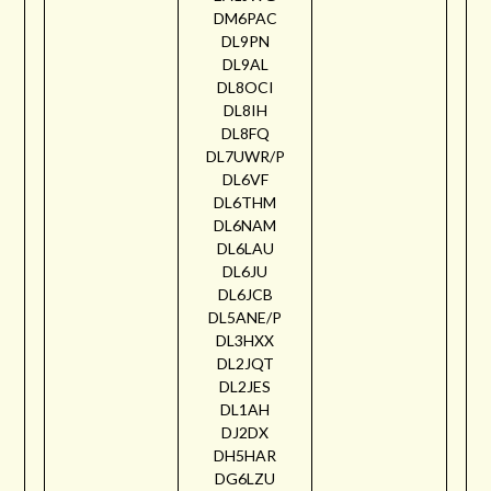
DM6PAC
DL9PN
DL9AL
DL8OCI
DL8IH
DL8FQ
DL7UWR/P
DL6VF
DL6THM
DL6NAM
DL6LAU
DL6JU
DL6JCB
DL5ANE/P
DL3HXX
DL2JQT
DL2JES
DL1AH
DJ2DX
DH5HAR
DG6LZU