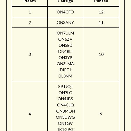
Plaats
Callsign
Punten
1
ON4CFO
12
2
ON3ANY
11
ON7ULM
ON6ZV
ON5ED
ON4RLI
3
10
ON3YB
ON3LMA
F4FTJ
DL3NM
SP1JQJ
ON7LO
ON4JBS
ON4CJQ
ON3MOH
4
9
ON3DWG
ON1GV
IK1GPG