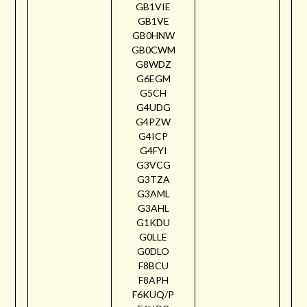
GB1VIE
GB1VE
GB0HNW
GB0CWM
G8WDZ
G6EGM
G5CH
G4UDG
G4PZW
G4ICP
G4FYI
G3VCG
G3TZA
G3AML
G3AHL
G1KDU
G0LLE
G0DLO
F8BCU
F8APH
F6KUQ/P