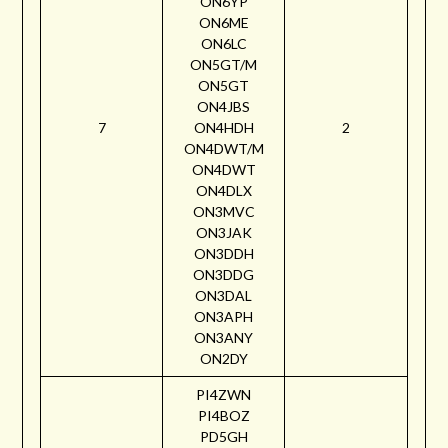
ON6YP
ON6ME
ON6LC
ON5GT/M
ON5GT
ON4JBS
7
ON4HDH
2
ON4DWT/M
ON4DWT
ON4DLX
ON3MVC
ON3JAK
ON3DDH
ON3DDG
ON3DAL
ON3APH
ON3ANY
ON2DY
PI4ZWN
PI4BOZ
PD5GH