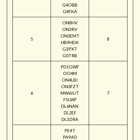
G4OBB
G4FKA
ON8HV
ON3RV
ON3EMT
5
8
HB9HDK
G3PXT
G0TRB
PD1GWF
OO4M
ON4LBI
ON3FZT
6
MW6IUT
7
F5LWF
DL6NAN
DL2EF
DL1DRA
PE4T
PA9AD