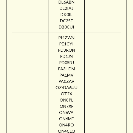
DL6ABN
DL2IAJ
DK0IL
DC2SF
DB0CUI
PI4ZWN
PE1CYI
PD3RON
PD1JN
PD0SBJ
PA3HDM
PA1MV
PA0ZAV
OZ/DA6UU
OT2X
ON8PL
ON7XF
ON6VA
ON6ME
ON4RO
ON4CLQ