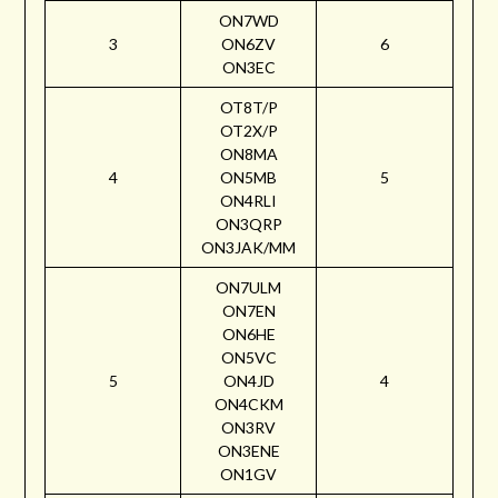
ON7WD
3
ON6ZV
6
ON3EC
OT8T/P
OT2X/P
ON8MA
4
ON5MB
5
ON4RLI
ON3QRP
ON3JAK/MM
ON7ULM
ON7EN
ON6HE
ON5VC
5
ON4JD
4
ON4CKM
ON3RV
ON3ENE
ON1GV