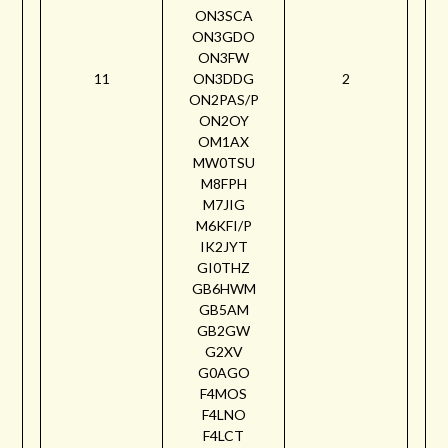
ON3SCA
ON3GDO
ON3FW
11
ON3DDG
2
ON2PAS/P
ON2OY
OM1AX
MW0TSU
M8FPH
M7JIG
M6KFI/P
IK2JYT
GI0THZ
GB6HWM
GB5AM
GB2GW
G2XV
G0AGO
F4MOS
F4LNO
F4LCT