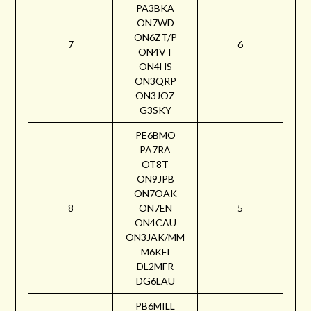
PA3BKA
ON7WD
ON6ZT/P
7
6
ON4VT
ON4HS
ON3QRP
ON3JOZ
G3SKY
PE6BMO
PA7RA
OT8T
ON9JPB
ON7OAK
8
ON7EN
5
ON4CAU
ON3JAK/MM
M6KFI
DL2MFR
DG6LAU
PB6MILL