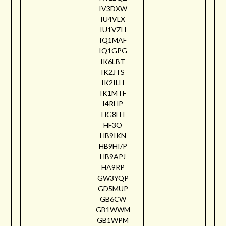
IV3DXW
IU4VLX
IU1VZH
IQ1MAF
IQ1GPG
IK6LBT
IK2JTS
IK2ILH
IK1MTF
I4RHP
HG8FH
HF3O
HB9IKN
HB9HI/P
HB9APJ
HA9RP
GW3YQP
GD5MUP
GB6CW
GB1WWM
GB1WPM