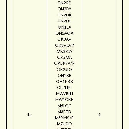
ON2RD
ON2DY
ON2DK
ON2DC
ON1LX
ON1AOX
OK8AV
OK3VO/P
OK3KW
OK2QA
OK2PYA/P
OK2JIQ
OH1RR
OH1KBX
OE7HPI
MW7BIH
MW1CKK
M9LOC
M8FTD
12
1
M8BMA/P
M7UDO