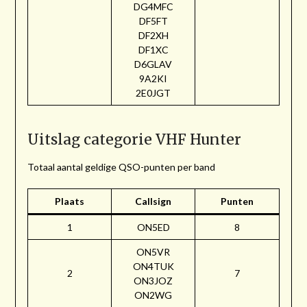
DG4MFC
DF5FT
DF2XH
DF1XC
D6GLAV
9A2KI
2E0JGT
Uitslag categorie VHF Hunter
Totaal aantal geldige QSO-punten per band
Plaats
Callsign
Punten
1
ON5ED
8
ON5VR
ON4TUK
2
7
ON3JOZ
ON2WG