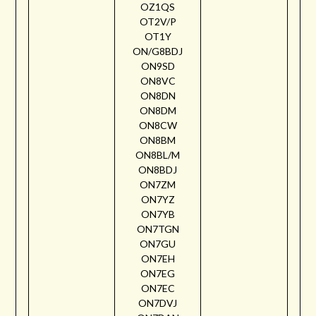
OZ1QS
OT2V/P
OT1Y
ON/G8BDJ
ON9SD
ON8VC
ON8DN
ON8DM
ON8CW
ON8BM
ON8BL/M
ON8BDJ
ON7ZM
ON7YZ
ON7YB
ON7TGN
ON7GU
ON7EH
ON7EG
ON7EC
ON7DVJ