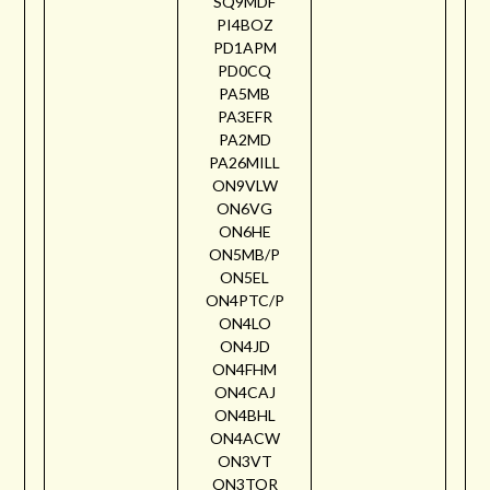
SQ9MDF
PI4BOZ
PD1APM
PD0CQ
PA5MB
PA3EFR
PA2MD
PA26MILL
ON9VLW
ON6VG
ON6HE
ON5MB/P
ON5EL
ON4PTC/P
ON4LO
ON4JD
ON4FHM
ON4CAJ
ON4BHL
ON4ACW
ON3VT
ON3TOR