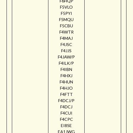
F6HQP
F5VLO
F5PYI
F5MQU
F5CBU
F4WTR
F4MAJ
F4JSC
F4JJS
F4JAW/P
F4ILK/P
F4IBN
F4HXJ
F4HUN
F4HJO
F4FTT
F4DCJ/P
F4DCJ
F4CUI
F4CPC
EI8SE
EA1JWG