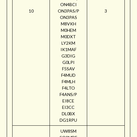
ON4BCI
10
ON3PAS/P
3
ON3PAS
M8VKH
M0HEM
M0DXT
LY2KM
IK1MAF
G3DIG
G0LPI
F5SAV
F4MUD
F4MLH
F4LTO
F4ANS/P
EI8CE
EI3CC
DL0BX
DG1RPU
UW8SM