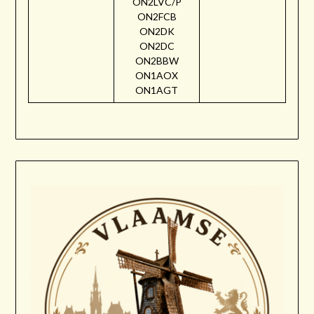
ON2LVC/P
ON2FCB
ON2DK
ON2DC
ON2BBW
ON1AOX
ON1AGT