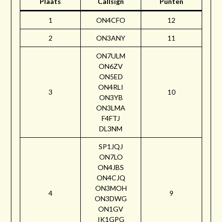
Plaats
Callsign
Punten
1
ON4CFO
12
2
ON3ANY
11
ON7ULM
ON6ZV
ON5ED
ON4RLI
3
10
ON3YB
ON3LMA
F4FTJ
DL3NM
SP1JQJ
ON7LO
ON4JBS
ON4CJQ
ON3MOH
4
9
ON3DWG
ON1GV
IK1GPG