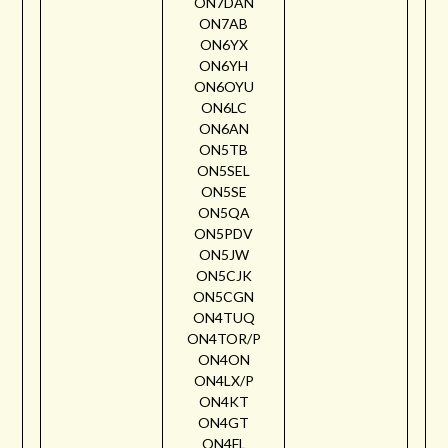
ON7DAN
ON7AB
ON6YX
ON6YH
ON6OYU
ON6LC
ON6AN
ON5TB
ON5SEL
ON5SE
ON5QA
ON5PDV
ON5JW
ON5CJK
ON5CGN
ON4TUQ
ON4TOR/P
ON4ON
ON4LX/P
ON4KT
ON4GT
ON4FL