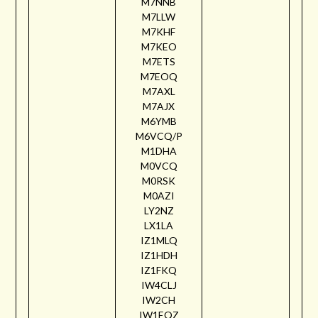
M7NNB
M7LLW
M7KHF
M7KEO
M7ETS
M7EOQ
M7AXL
M7AJX
M6YMB
M6VCQ/P
M1DHA
M0VCQ
M0RSK
M0AZI
LY2NZ
LX1LA
IZ1MLQ
IZ1HDH
IZ1FKQ
IW4CLJ
IW2CH
IW1EQZ