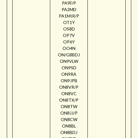
PA9F/P
PA2MD
PA1MIR/P
OT1Y
OS8D
OP7V
OP6Y
OO4N
ON/G8BDJ
ON9VLW
ON9SD
ON9RA
ON9JPB
ON8VR/P
ON8VC
ON8TX/P
ON8TW
ON8JJ/P
ON8CW
ON8BL
ON8BDJ