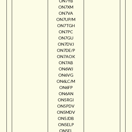
ON7YB
ON7XM
ON7VA
ON7UP/M
ON7TGH
ON7PC
ON7GU
ON7DVJ
ON7DE/P
ON7AOK
ON7AB
ON6WJ
ON6VG
ON6LC/M
ON6FP
ON6AN
ON5RGI
ON5PDV
ON5MDV
ON5JDB
ON5ELP
ON5EL