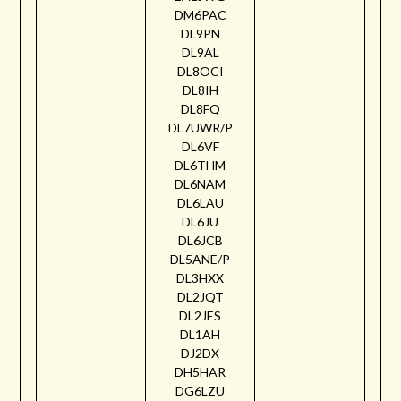
DM6PAC
DL9PN
DL9AL
DL8OCI
DL8IH
DL8FQ
DL7UWR/P
DL6VF
DL6THM
DL6NAM
DL6LAU
DL6JU
DL6JCB
DL5ANE/P
DL3HXX
DL2JQT
DL2JES
DL1AH
DJ2DX
DH5HAR
DG6LZU