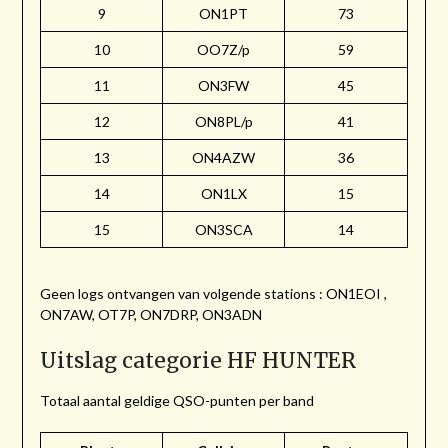
9
ON1PT
73
10
OO7Z/p
59
11
ON3FW
45
12
ON8PL/p
41
13
ON4AZW
36
14
ON1LX
15
15
ON3SCA
14
Geen logs ontvangen van volgende stations : ON1EOI ,
ON7AW, OT7P, ON7DRP, ON3ADN
Uitslag categorie HF HUNTER
Totaal aantal geldige QSO-punten per band