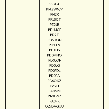
S57EA
PI4ZWN/P
PH2X
PF1SCT
PE2JB
PE1MCF
PD9T
PD5TON
PD1TN
PD1HS
PD0MNO
PD0LOF
PD0LG
PD0FDL
PD0EA
PB6OKZ
PA9H
PA8MM
PA3GNZ
PA3FR
OZ/DAGUU