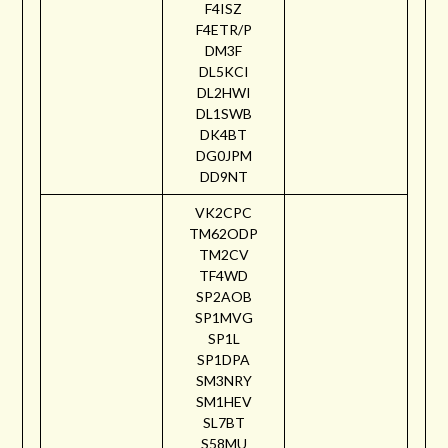
F4ISZ
F4ETR/P
DM3F
DL5KCI
DL2HWI
DL1SWB
DK4BT
DG0JPM
DD9NT
VK2CPC
TM62ODP
TM2CV
TF4WD
SP2AOB
SP1MVG
SP1L
SP1DPA
SM3NRY
SM1HEV
SL7BT
S58MU