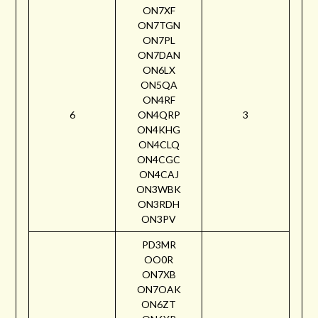
ON7XF
ON7TGN
ON7PL
ON7DAN
ON6LX
ON5QA
ON4RF
6
ON4QRP
3
ON4KHG
ON4CLQ
ON4CGC
ON4CAJ
ON3WBK
ON3RDH
ON3PV
PD3MR
OO0R
ON7XB
ON7OAK
ON6ZT