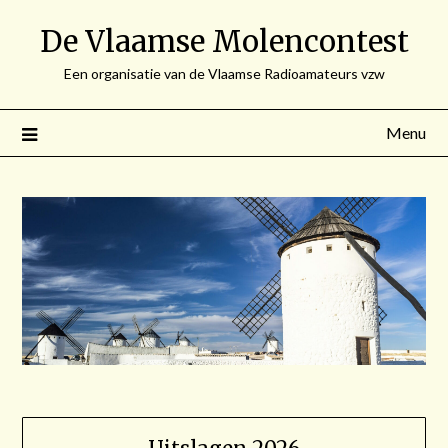
Spring
De Vlaamse Molencontest
naar
de
Een organisatie van de Vlaamse Radioamateurs vzw
inhoud
Menu