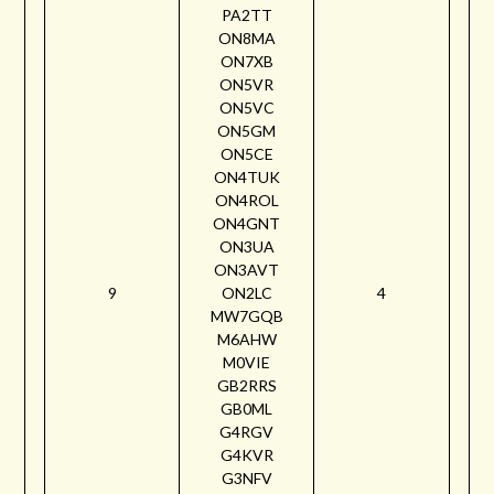
PA2TT
ON8MA
ON7XB
ON5VR
ON5VC
ON5GM
ON5CE
ON4TUK
ON4ROL
ON4GNT
ON3UA
ON3AVT
9
ON2LC
4
MW7GQB
M6AHW
M0VIE
GB2RRS
GB0ML
G4RGV
G4KVR
G3NFV