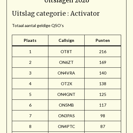
Uitslagen 2026
Uitslag categorie : Activator
Totaal aantal geldige QSO’s
Plaats
Callsign
Punten
1
OT8T
216
2
ON6ZT
169
3
ON4VRA
140
4
OT2X
138
5
ON4GNT
125
6
ON5MB
117
7
ON3PAS
98
8
ON4PTC
87