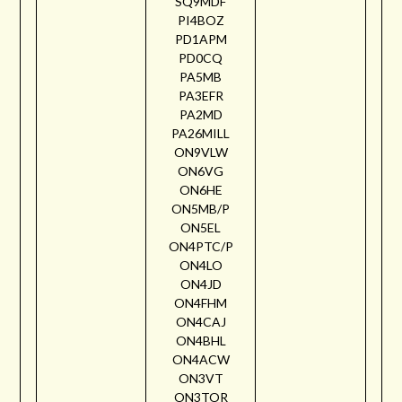
SQ9MDF
PI4BOZ
PD1APM
PD0CQ
PA5MB
PA3EFR
PA2MD
PA26MILL
ON9VLW
ON6VG
ON6HE
ON5MB/P
ON5EL
ON4PTC/P
ON4LO
ON4JD
ON4FHM
ON4CAJ
ON4BHL
ON4ACW
ON3VT
ON3TOR