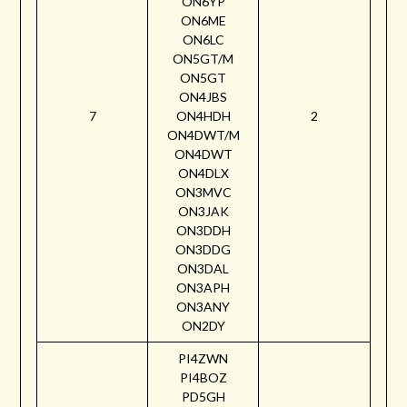
ON6YP
ON6ME
ON6LC
ON5GT/M
ON5GT
ON4JBS
7
ON4HDH
2
ON4DWT/M
ON4DWT
ON4DLX
ON3MVC
ON3JAK
ON3DDH
ON3DDG
ON3DAL
ON3APH
ON3ANY
ON2DY
PI4ZWN
PI4BOZ
PD5GH