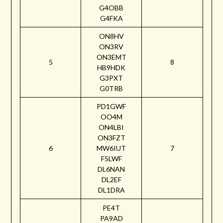
G4OBB
G4FKA
ON8HV
ON3RV
ON3EMT
5
8
HB9HDK
G3PXT
G0TRB
PD1GWF
OO4M
ON4LBI
ON3FZT
6
MW6IUT
7
F5LWF
DL6NAN
DL2EF
DL1DRA
PE4T
PA9AD