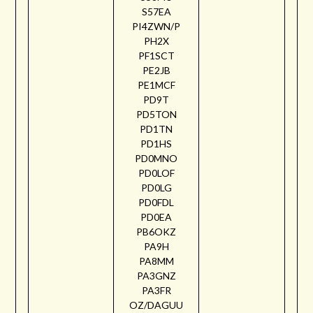
S57EA
PI4ZWN/P
PH2X
PF1SCT
PE2JB
PE1MCF
PD9T
PD5TON
PD1TN
PD1HS
PD0MNO
PD0LOF
PD0LG
PD0FDL
PD0EA
PB6OKZ
PA9H
PA8MM
PA3GNZ
PA3FR
OZ/DAGUU