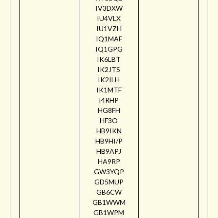
IV3DXW
IU4VLX
IU1VZH
IQ1MAF
IQ1GPG
IK6LBT
IK2JTS
IK2ILH
IK1MTF
I4RHP
HG8FH
HF3O
HB9IKN
HB9HI/P
HB9APJ
HA9RP
GW3YQP
GD5MUP
GB6CW
GB1WWM
GB1WPM