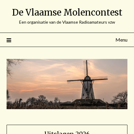
Spring
De Vlaamse Molencontest
naar
de
Een organisatie van de Vlaamse Radioamateurs vzw
inhoud
Menu