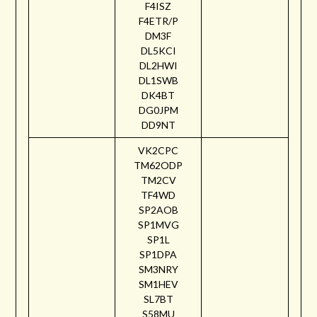
F4ISZ
F4ETR/P
DM3F
DL5KCI
DL2HWI
DL1SWB
DK4BT
DG0JPM
DD9NT
VK2CPC
TM62ODP
TM2CV
TF4WD
SP2AOB
SP1MVG
SP1L
SP1DPA
SM3NRY
SM1HEV
SL7BT
S58MU