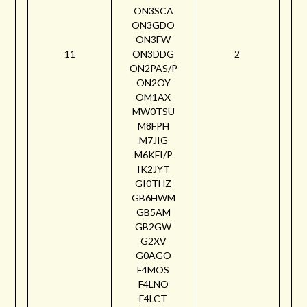
ON3SCA
ON3GDO
ON3FW
11
ON3DDG
2
ON2PAS/P
ON2OY
OM1AX
MW0TSU
M8FPH
M7JIG
M6KFI/P
IK2JYT
GI0THZ
GB6HWM
GB5AM
GB2GW
G2XV
G0AGO
F4MOS
F4LNO
F4LCT