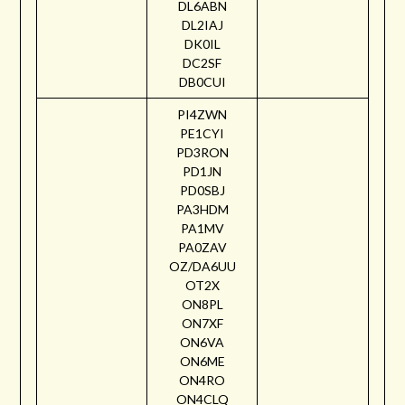
DL6ABN
DL2IAJ
DK0IL
DC2SF
DB0CUI
PI4ZWN
PE1CYI
PD3RON
PD1JN
PD0SBJ
PA3HDM
PA1MV
PA0ZAV
OZ/DA6UU
OT2X
ON8PL
ON7XF
ON6VA
ON6ME
ON4RO
ON4CLQ