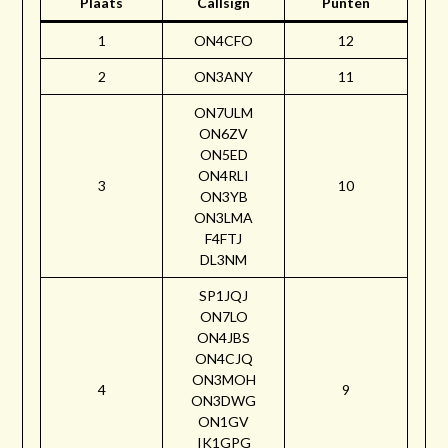
Plaats
Callsign
Punten
1
ON4CFO
12
2
ON3ANY
11
ON7ULM
ON6ZV
ON5ED
ON4RLI
3
10
ON3YB
ON3LMA
F4FTJ
DL3NM
SP1JQJ
ON7LO
ON4JBS
ON4CJQ
ON3MOH
4
9
ON3DWG
ON1GV
IK1GPG