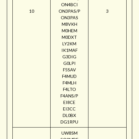
ON4BCI
10
ON3PAS/P
3
ON3PAS
M8VKH
M0HEM
M0DXT
LY2KM
IK1MAF
G3DIG
G0LPI
F5SAV
F4MUD
F4MLH
F4LTO
F4ANS/P
EI8CE
EI3CC
DL0BX
DG1RPU
UW8SM