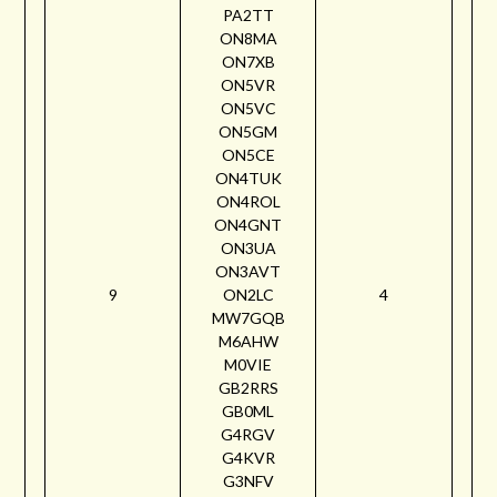
PA2TT
ON8MA
ON7XB
ON5VR
ON5VC
ON5GM
ON5CE
ON4TUK
ON4ROL
ON4GNT
ON3UA
ON3AVT
9
ON2LC
4
MW7GQB
M6AHW
M0VIE
GB2RRS
GB0ML
G4RGV
G4KVR
G3NFV