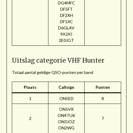
DG4MFC
DF5FT
DF2XH
DF1XC
D6GLAV
9A2KI
2E0JGT
Uitslag categorie VHF Hunter
Totaal aantal geldige QSO-punten per band
Plaats
Callsign
Punten
1
ON5ED
8
ON5VR
ON4TUK
2
7
ON3JOZ
ON2WG