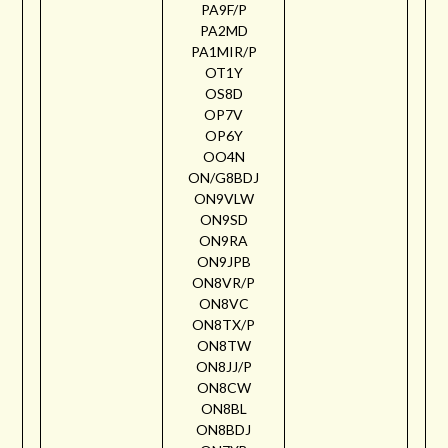
PA9F/P
PA2MD
PA1MIR/P
OT1Y
OS8D
OP7V
OP6Y
OO4N
ON/G8BDJ
ON9VLW
ON9SD
ON9RA
ON9JPB
ON8VR/P
ON8VC
ON8TX/P
ON8TW
ON8JJ/P
ON8CW
ON8BL
ON8BDJ