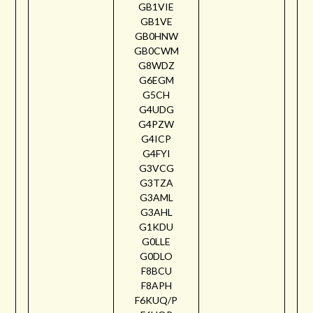
GB1VIE
GB1VE
GB0HNW
GB0CWM
G8WDZ
G6EGM
G5CH
G4UDG
G4PZW
G4ICP
G4FYI
G3VCG
G3TZA
G3AML
G3AHL
G1KDU
G0LLE
G0DLO
F8BCU
F8APH
F6KUQ/P