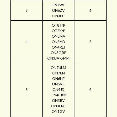
ON7WD
3
ON6ZV
6
ON3EC
OT8T/P
OT2X/P
ON8MA
4
ON5MB
5
ON4RLI
ON3QRP
ON3JAK/MM
ON7ULM
ON7EN
ON6HE
ON5VC
5
ON4JD
4
ON4CKM
ON3RV
ON3ENE
ON1GV