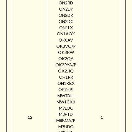
ON2RD
ON2DY
ON2DK
ON2DC
ON1LX
ON1AOX
OK8AV
OK3VO/P
OK3KW
OK2QA
OK2PYA/P
OK2JIQ
OH1RR
OH1KBX
OE7HPI
MW7BIH
MW1CKK
M9LOC
M8FTD
12
1
M8BMA/P
M7UDO