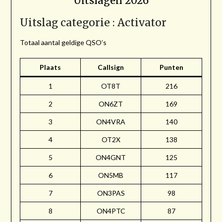
Uitslagen 2026
Uitslag categorie : Activator
Totaal aantal geldige QSO’s
Plaats
Callsign
Punten
1
OT8T
216
2
ON6ZT
169
3
ON4VRA
140
4
OT2X
138
5
ON4GNT
125
6
ON5MB
117
7
ON3PAS
98
8
ON4PTC
87