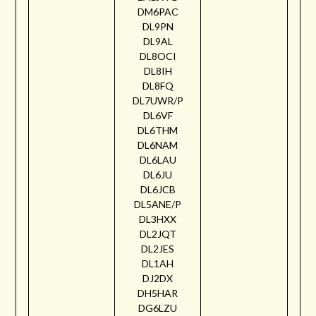
DM6PAC
DL9PN
DL9AL
DL8OCI
DL8IH
DL8FQ
DL7UWR/P
DL6VF
DL6THM
DL6NAM
DL6LAU
DL6JU
DL6JCB
DL5ANE/P
DL3HXX
DL2JQT
DL2JES
DL1AH
DJ2DX
DH5HAR
DG6LZU