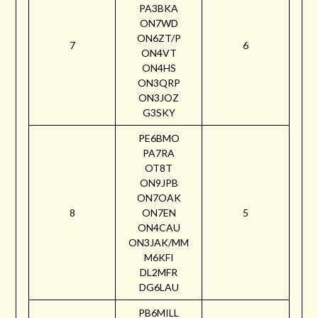
PA3BKA
ON7WD
ON6ZT/P
7
6
ON4VT
ON4HS
ON3QRP
ON3JOZ
G3SKY
PE6BMO
PA7RA
OT8T
ON9JPB
ON7OAK
8
ON7EN
5
ON4CAU
ON3JAK/MM
M6KFI
DL2MFR
DG6LAU
PB6MILL