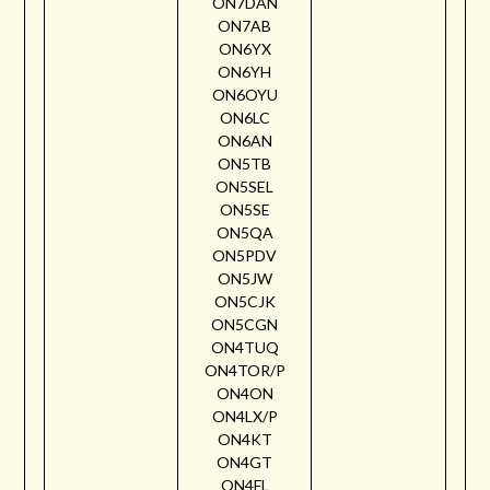
ON7DAN
ON7AB
ON6YX
ON6YH
ON6OYU
ON6LC
ON6AN
ON5TB
ON5SEL
ON5SE
ON5QA
ON5PDV
ON5JW
ON5CJK
ON5CGN
ON4TUQ
ON4TOR/P
ON4ON
ON4LX/P
ON4KT
ON4GT
ON4FL