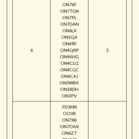
ON7XF
ON7TGN
ON7PL
ON7DAN
ON6LX
ON5QA
ON4RF
6
ON4QRP
3
ON4KHG
ON4CLQ
ON4CGC
ON4CAJ
ON3WBK
ON3RDH
ON3PV
PD3MR
OO0R
ON7XB
ON7OAK
ON6ZT