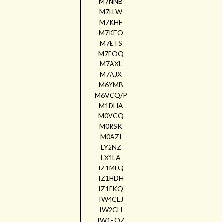
M7NNB
M7LLW
M7KHF
M7KEO
M7ETS
M7EOQ
M7AXL
M7AJX
M6YMB
M6VCQ/P
M1DHA
M0VCQ
M0RSK
M0AZI
LY2NZ
LX1LA
IZ1MLQ
IZ1HDH
IZ1FKQ
IW4CLJ
IW2CH
IW1EQZ