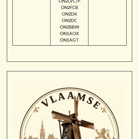
ON2LVC/P
ON2FCB
ON2DK
ON2DC
ON2BBW
ON1AOX
ON1AGT