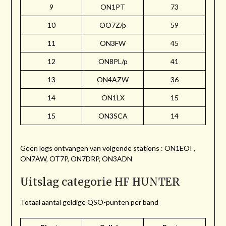
9
ON1PT
73
10
OO7Z/p
59
11
ON3FW
45
12
ON8PL/p
41
13
ON4AZW
36
14
ON1LX
15
15
ON3SCA
14
Geen logs ontvangen van volgende stations : ON1EOI ,
ON7AW, OT7P, ON7DRP, ON3ADN
Uitslag categorie HF HUNTER
Totaal aantal geldige QSO-punten per band