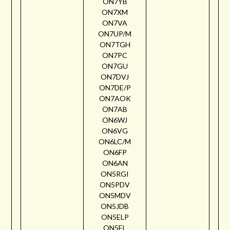
ON7YB
ON7XM
ON7VA
ON7UP/M
ON7TGH
ON7PC
ON7GU
ON7DVJ
ON7DE/P
ON7AOK
ON7AB
ON6WJ
ON6VG
ON6LC/M
ON6FP
ON6AN
ON5RGI
ON5PDV
ON5MDV
ON5JDB
ON5ELP
ON5EL