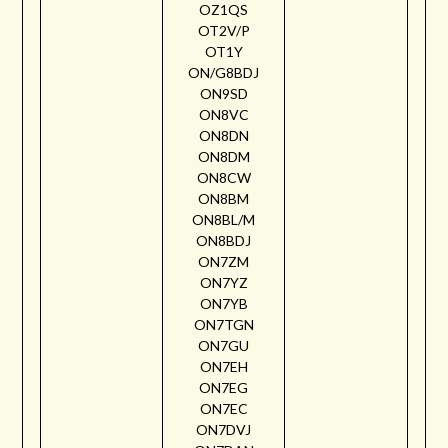
OZ1QS
OT2V/P
OT1Y
ON/G8BDJ
ON9SD
ON8VC
ON8DN
ON8DM
ON8CW
ON8BM
ON8BL/M
ON8BDJ
ON7ZM
ON7YZ
ON7YB
ON7TGN
ON7GU
ON7EH
ON7EG
ON7EC
ON7DVJ