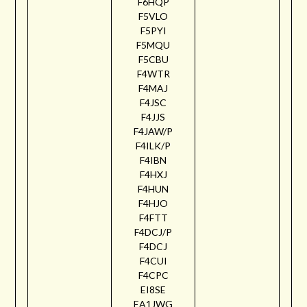
F6HQP
F5VLO
F5PYI
F5MQU
F5CBU
F4WTR
F4MAJ
F4JSC
F4JJS
F4JAW/P
F4ILK/P
F4IBN
F4HXJ
F4HUN
F4HJO
F4FTT
F4DCJ/P
F4DCJ
F4CUI
F4CPC
EI8SE
EA1JWG