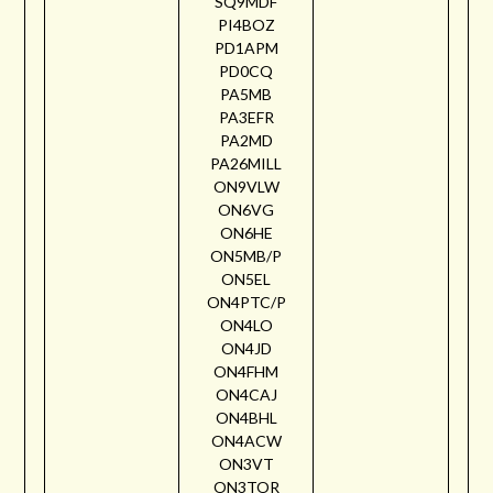
SQ9MDF
PI4BOZ
PD1APM
PD0CQ
PA5MB
PA3EFR
PA2MD
PA26MILL
ON9VLW
ON6VG
ON6HE
ON5MB/P
ON5EL
ON4PTC/P
ON4LO
ON4JD
ON4FHM
ON4CAJ
ON4BHL
ON4ACW
ON3VT
ON3TOR