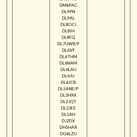
DM6PAC
DL9PN
DL9AL
DL8OCI
DL8IH
DL8FQ
DL7UWR/P
DL6VF
DL6THM
DL6NAM
DL6LAU
DL6JU
DL6JCB
DL5ANE/P
DL3HXX
DL2JQT
DL2JES
DL1AH
DJ2DX
DH5HAR
DG6LZU