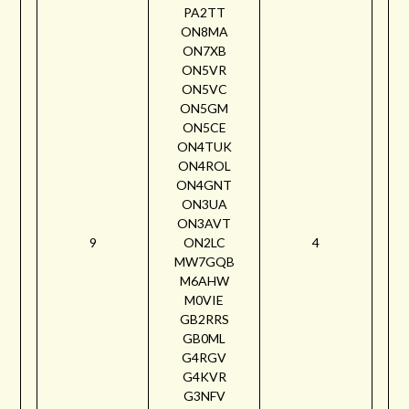
PA2TT
ON8MA
ON7XB
ON5VR
ON5VC
ON5GM
ON5CE
ON4TUK
ON4ROL
ON4GNT
ON3UA
ON3AVT
9
ON2LC
4
MW7GQB
M6AHW
M0VIE
GB2RRS
GB0ML
G4RGV
G4KVR
G3NFV