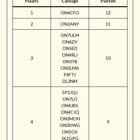
Plaats
Callsign
Punten
1
ON4CFO
12
2
ON3ANY
11
ON7ULM
ON6ZV
ON5ED
ON4RLI
3
10
ON3YB
ON3LMA
F4FTJ
DL3NM
SP1JQJ
ON7LO
ON4JBS
ON4CJQ
ON3MOH
4
9
ON3DWG
ON1GV
IK1GPG