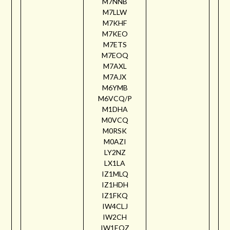
M7NNB
M7LLW
M7KHF
M7KEO
M7ETS
M7EOQ
M7AXL
M7AJX
M6YMB
M6VCQ/P
M1DHA
M0VCQ
M0RSK
M0AZI
LY2NZ
LX1LA
IZ1MLQ
IZ1HDH
IZ1FKQ
IW4CLJ
IW2CH
IW1EQZ