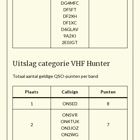
DG4MFC
DF5FT
DF2XH
DF1XC
D6GLAV
9A2KI
2E0JGT
Uitslag categorie VHF Hunter
Totaal aantal geldige QSO-punten per band
Plaats
Callsign
Punten
1
ON5ED
8
ON5VR
ON4TUK
2
7
ON3JOZ
ON2WG