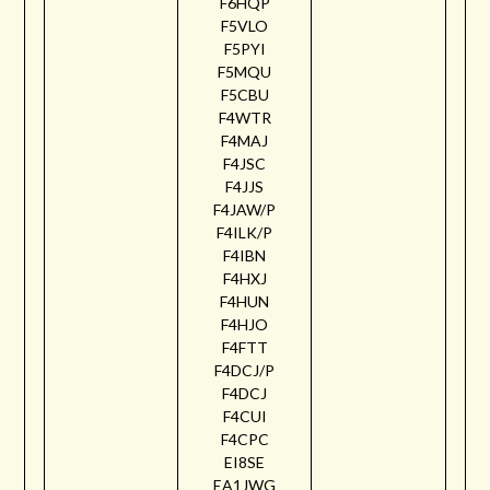
F6HQP
F5VLO
F5PYI
F5MQU
F5CBU
F4WTR
F4MAJ
F4JSC
F4JJS
F4JAW/P
F4ILK/P
F4IBN
F4HXJ
F4HUN
F4HJO
F4FTT
F4DCJ/P
F4DCJ
F4CUI
F4CPC
EI8SE
EA1JWG