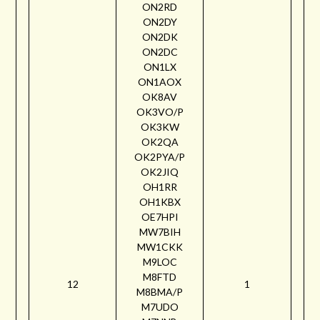
ON2RD
ON2DY
ON2DK
ON2DC
ON1LX
ON1AOX
OK8AV
OK3VO/P
OK3KW
OK2QA
OK2PYA/P
OK2JIQ
OH1RR
OH1KBX
OE7HPI
MW7BIH
MW1CKK
M9LOC
M8FTD
12
1
M8BMA/P
M7UDO