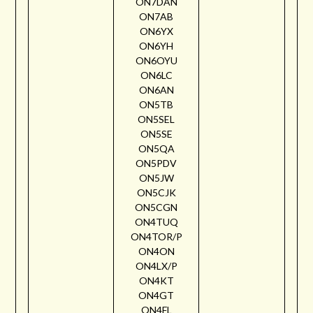
ON7DAN
ON7AB
ON6YX
ON6YH
ON6OYU
ON6LC
ON6AN
ON5TB
ON5SEL
ON5SE
ON5QA
ON5PDV
ON5JW
ON5CJK
ON5CGN
ON4TUQ
ON4TOR/P
ON4ON
ON4LX/P
ON4KT
ON4GT
ON4FL