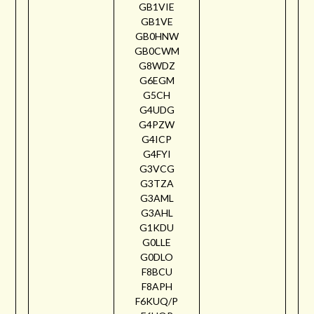
GB1VIE
GB1VE
GB0HNW
GB0CWM
G8WDZ
G6EGM
G5CH
G4UDG
G4PZW
G4ICP
G4FYI
G3VCG
G3TZA
G3AML
G3AHL
G1KDU
G0LLE
G0DLO
F8BCU
F8APH
F6KUQ/P