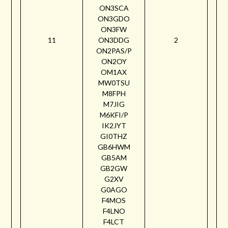
ON3SCA
ON3GDO
ON3FW
11
ON3DDG
2
ON2PAS/P
ON2OY
OM1AX
MW0TSU
M8FPH
M7JIG
M6KFI/P
IK2JYT
GI0THZ
GB6HWM
GB5AM
GB2GW
G2XV
G0AGO
F4MOS
F4LNO
F4LCT