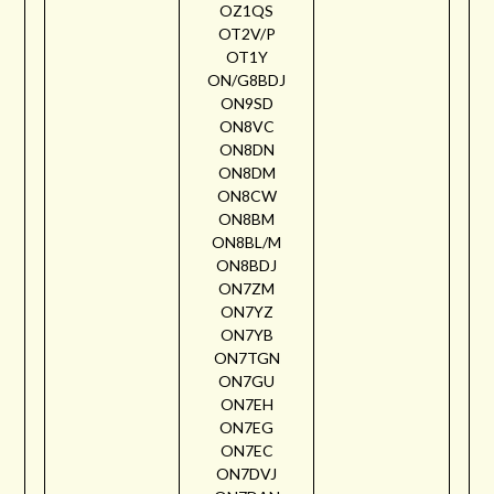
OZ1QS
OT2V/P
OT1Y
ON/G8BDJ
ON9SD
ON8VC
ON8DN
ON8DM
ON8CW
ON8BM
ON8BL/M
ON8BDJ
ON7ZM
ON7YZ
ON7YB
ON7TGN
ON7GU
ON7EH
ON7EG
ON7EC
ON7DVJ