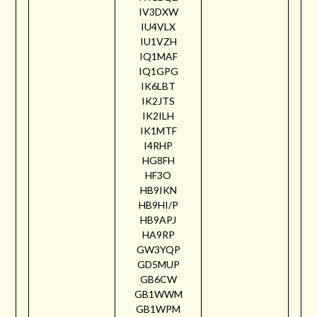
IV3DXW
IU4VLX
IU1VZH
IQ1MAF
IQ1GPG
IK6LBT
IK2JTS
IK2ILH
IK1MTF
I4RHP
HG8FH
HF3O
HB9IKN
HB9HI/P
HB9APJ
HA9RP
GW3YQP
GD5MUP
GB6CW
GB1WWM
GB1WPM