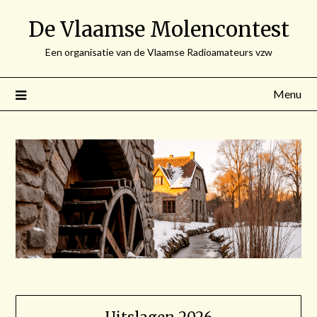
Spring
De Vlaamse Molencontest
naar
de
Een organisatie van de Vlaamse Radioamateurs vzw
inhoud
Menu