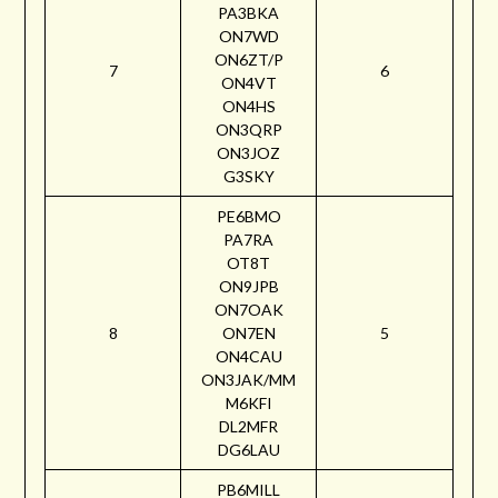
PA3BKA
ON7WD
ON6ZT/P
7
6
ON4VT
ON4HS
ON3QRP
ON3JOZ
G3SKY
PE6BMO
PA7RA
OT8T
ON9JPB
ON7OAK
8
ON7EN
5
ON4CAU
ON3JAK/MM
M6KFI
DL2MFR
DG6LAU
PB6MILL