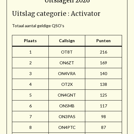
Uitslagen 2026
Uitslag categorie : Activator
Totaal aantal geldige QSO’s
Plaats
Callsign
Punten
1
OT8T
216
2
ON6ZT
169
3
ON4VRA
140
4
OT2X
138
5
ON4GNT
125
6
ON5MB
117
7
ON3PAS
98
8
ON4PTC
87