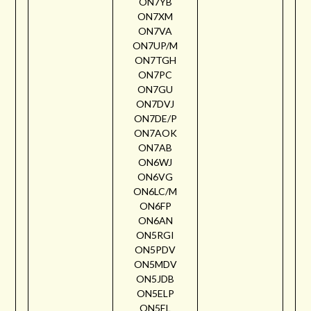
ON7YB
ON7XM
ON7VA
ON7UP/M
ON7TGH
ON7PC
ON7GU
ON7DVJ
ON7DE/P
ON7AOK
ON7AB
ON6WJ
ON6VG
ON6LC/M
ON6FP
ON6AN
ON5RGI
ON5PDV
ON5MDV
ON5JDB
ON5ELP
ON5EL