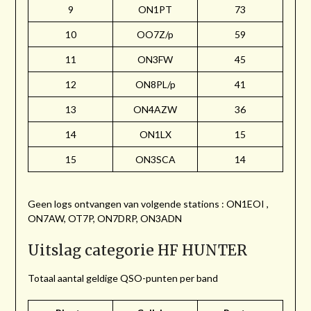
9
ON1PT
73
10
OO7Z/p
59
11
ON3FW
45
12
ON8PL/p
41
13
ON4AZW
36
14
ON1LX
15
15
ON3SCA
14
Geen logs ontvangen van volgende stations : ON1EOI ,
ON7AW, OT7P, ON7DRP, ON3ADN
Uitslag categorie HF HUNTER
Totaal aantal geldige QSO-punten per band