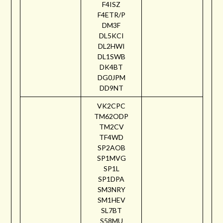
F4ISZ
F4ETR/P
DM3F
DL5KCI
DL2HWI
DL1SWB
DK4BT
DG0JPM
DD9NT
VK2CPC
TM62ODP
TM2CV
TF4WD
SP2AOB
SP1MVG
SP1L
SP1DPA
SM3NRY
SM1HEV
SL7BT
S58MU