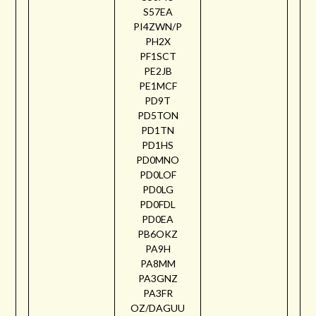
S57EA
PI4ZWN/P
PH2X
PF1SCT
PE2JB
PE1MCF
PD9T
PD5TON
PD1TN
PD1HS
PD0MNO
PD0LOF
PD0LG
PD0FDL
PD0EA
PB6OKZ
PA9H
PA8MM
PA3GNZ
PA3FR
OZ/DAGUU