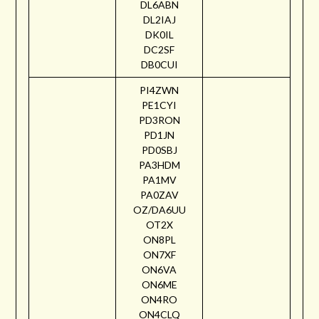
DL6ABN
DL2IAJ
DK0IL
DC2SF
DB0CUI
PI4ZWN
PE1CYI
PD3RON
PD1JN
PD0SBJ
PA3HDM
PA1MV
PA0ZAV
OZ/DA6UU
OT2X
ON8PL
ON7XF
ON6VA
ON6ME
ON4RO
ON4CLQ