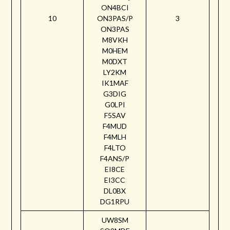
ON4BCI
10
ON3PAS/P
3
ON3PAS
M8VKH
M0HEM
M0DXT
LY2KM
IK1MAF
G3DIG
G0LPI
F5SAV
F4MUD
F4MLH
F4LTO
F4ANS/P
EI8CE
EI3CC
DL0BX
DG1RPU
UW8SM