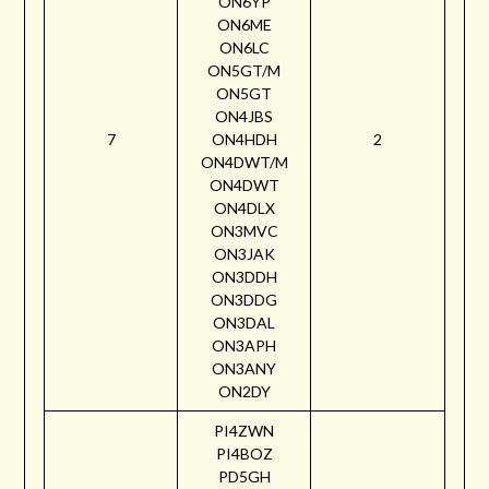
ON6YP
ON6ME
ON6LC
ON5GT/M
ON5GT
ON4JBS
7
ON4HDH
2
ON4DWT/M
ON4DWT
ON4DLX
ON3MVC
ON3JAK
ON3DDH
ON3DDG
ON3DAL
ON3APH
ON3ANY
ON2DY
PI4ZWN
PI4BOZ
PD5GH