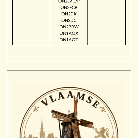
ON2LVC/P
ON2FCB
ON2DK
ON2DC
ON2BBW
ON1AOX
ON1AGT