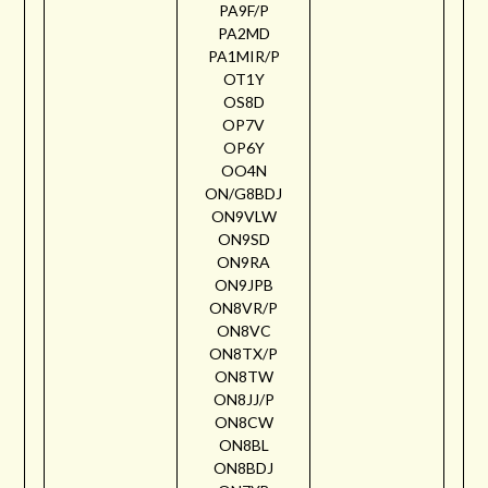
PA9F/P
PA2MD
PA1MIR/P
OT1Y
OS8D
OP7V
OP6Y
OO4N
ON/G8BDJ
ON9VLW
ON9SD
ON9RA
ON9JPB
ON8VR/P
ON8VC
ON8TX/P
ON8TW
ON8JJ/P
ON8CW
ON8BL
ON8BDJ