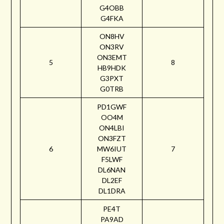
G4OBB
G4FKA
ON8HV
ON3RV
ON3EMT
5
8
HB9HDK
G3PXT
G0TRB
PD1GWF
OO4M
ON4LBI
ON3FZT
6
MW6IUT
7
F5LWF
DL6NAN
DL2EF
DL1DRA
PE4T
PA9AD