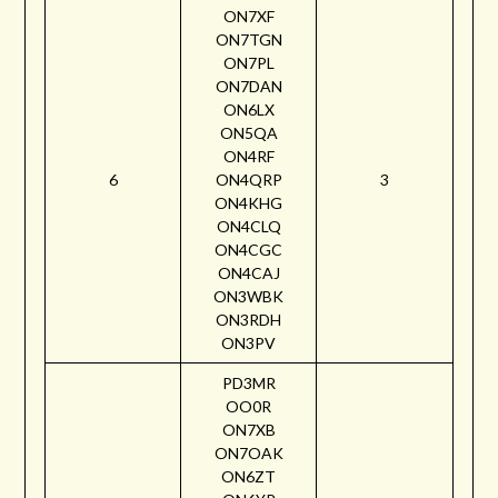
ON7XF
ON7TGN
ON7PL
ON7DAN
ON6LX
ON5QA
ON4RF
6
ON4QRP
3
ON4KHG
ON4CLQ
ON4CGC
ON4CAJ
ON3WBK
ON3RDH
ON3PV
PD3MR
OO0R
ON7XB
ON7OAK
ON6ZT