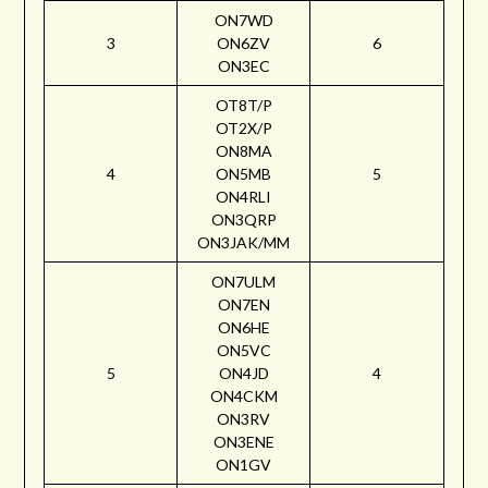
ON7WD
3
ON6ZV
6
ON3EC
OT8T/P
OT2X/P
ON8MA
4
ON5MB
5
ON4RLI
ON3QRP
ON3JAK/MM
ON7ULM
ON7EN
ON6HE
ON5VC
5
ON4JD
4
ON4CKM
ON3RV
ON3ENE
ON1GV