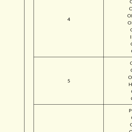
O
4
O
O
5
H