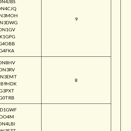
ON4JBS
ON4CJQ
N3MOH
9
N3DWG
ON1GV
IK1GPG
G4OBB
G4FKA
ON8HV
ON3RV
N3EMT
8
B9HDK
G3PXT
G0TRB
PD1GWF
OO4M
ON4LBI
ON3FZT