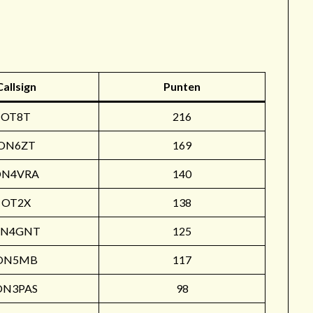
r
Callsign
Punten
OT8T
216
ON6ZT
169
ON4VRA
140
OT2X
138
N4GNT
125
ON5MB
117
ON3PAS
98