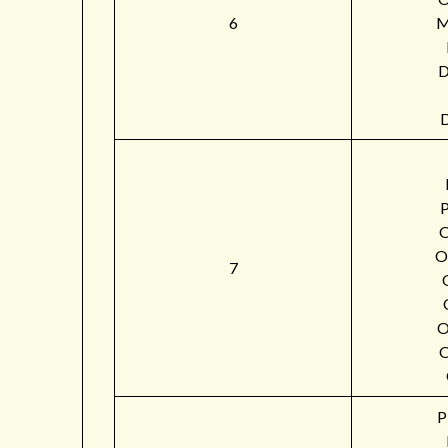
6
M
O
7