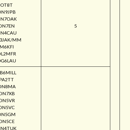
OT8T
ON9JPB
N7OAK
ON7EN
5
N4CAU
3JAK/MM
M6KFI
DL2MFR
DG6LAU
B6MILL
PA2TT
ON8MA
ON7XB
ON5VR
ON5VC
ON5GM
ON5CE
N4TUK