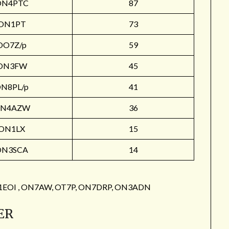
ON4PTC
87
ON1PT
73
OO7Z/p
59
ON3FW
45
N8PL/p
41
N4AZW
36
ON1LX
15
ON3SCA
14
: ON1EOI , ON7AW, OT7P, ON7DRP, ON3ADN
ER