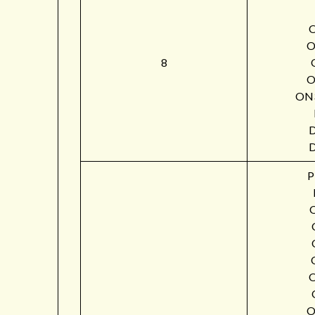
O
8
O
ON
P
O