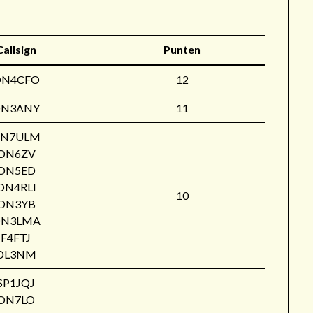
Callsign
Punten
ON4CFO
12
N3ANY
11
N7ULM
ON6ZV
ON5ED
ON4RLI
10
ON3YB
N3LMA
F4FTJ
DL3NM
SP1JQJ
ON7LO