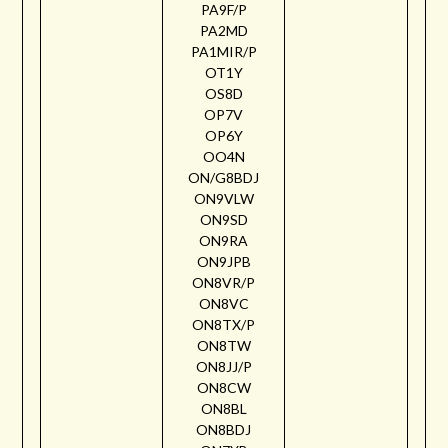
PA9F/P
PA2MD
PA1MIR/P
OT1Y
OS8D
OP7V
OP6Y
OO4N
ON/G8BDJ
ON9VLW
ON9SD
ON9RA
ON9JPB
ON8VR/P
ON8VC
ON8TX/P
ON8TW
ON8JJ/P
ON8CW
ON8BL
ON8BDJ