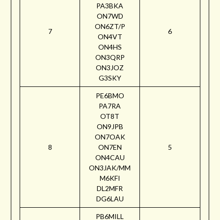
PA3BKA
ON7WD
ON6ZT/P
7
6
ON4VT
ON4HS
ON3QRP
ON3JOZ
G3SKY
PE6BMO
PA7RA
OT8T
ON9JPB
ON7OAK
8
ON7EN
5
ON4CAU
ON3JAK/MM
M6KFI
DL2MFR
DG6LAU
PB6MILL