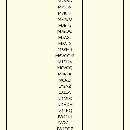
M7NNB
M7LLW
M7KHF
M7KEO
M7ETS
M7EOQ
M7AXL
M7AJX
M6YMB
M6VCQ/P
M1DHA
M0VCQ
M0RSK
M0AZI
LY2NZ
LX1LA
IZ1MLQ
IZ1HDH
IZ1FKQ
IW4CLJ
IW2CH
IW1EQZ