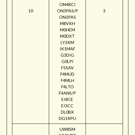
ON4BCI
10
ON3PAS/P
3
ON3PAS
M8VKH
M0HEM
M0DXT
LY2KM
IK1MAF
G3DIG
G0LPI
F5SAV
F4MUD
F4MLH
F4LTO
F4ANS/P
EI8CE
EI3CC
DL0BX
DG1RPU
UW8SM