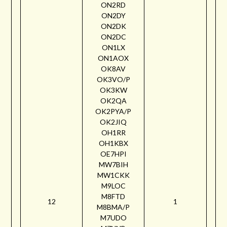
ON2RD
ON2DY
ON2DK
ON2DC
ON1LX
ON1AOX
OK8AV
OK3VO/P
OK3KW
OK2QA
OK2PYA/P
OK2JIQ
OH1RR
OH1KBX
OE7HPI
MW7BIH
MW1CKK
M9LOC
M8FTD
12
1
M8BMA/P
M7UDO