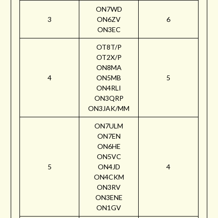
ON7WD
3
ON6ZV
6
ON3EC
OT8T/P
OT2X/P
ON8MA
4
ON5MB
5
ON4RLI
ON3QRP
ON3JAK/MM
ON7ULM
ON7EN
ON6HE
ON5VC
5
ON4JD
4
ON4CKM
ON3RV
ON3ENE
ON1GV