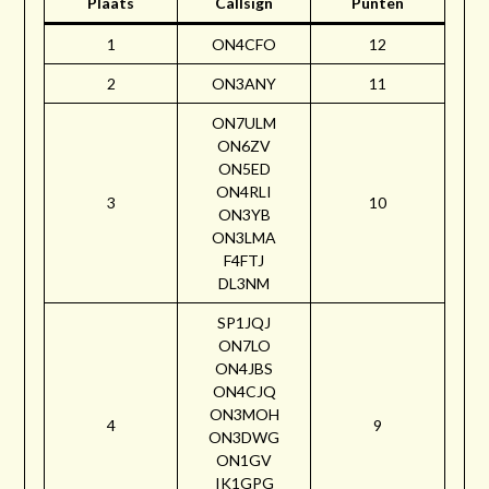
Plaats
Callsign
Punten
1
ON4CFO
12
2
ON3ANY
11
ON7ULM
ON6ZV
ON5ED
ON4RLI
3
10
ON3YB
ON3LMA
F4FTJ
DL3NM
SP1JQJ
ON7LO
ON4JBS
ON4CJQ
ON3MOH
4
9
ON3DWG
ON1GV
IK1GPG