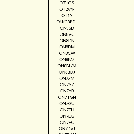
OZ1QS
OT2V/P
OT1Y
ON/G8BDJ
ON9SD
ON8VC
ON8DN
ON8DM
ON8CW
ON8BM
ON8BL/M
ON8BDJ
ON7ZM
ON7YZ
ON7YB
ON7TGN
ON7GU
ON7EH
ON7EG
ON7EC
ON7DVJ