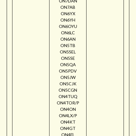
ON7DAN
ON7AB
ON6YX
ON6YH
ON6OYU
ON6LC
ON6AN
ON5TB
ON5SEL
ON5SE
ON5QA
ON5PDV
ON5JW
ON5CJK
ON5CGN
ON4TUQ
ON4TOR/P
ON4ON
ON4LX/P
ON4KT
ON4GT
ON4FL