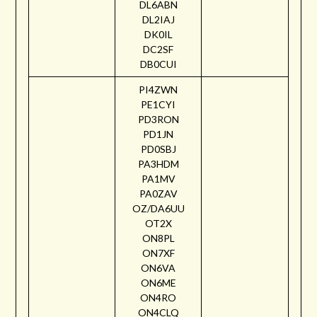
DL6ABN
DL2IAJ
DK0IL
DC2SF
DB0CUI
PI4ZWN
PE1CYI
PD3RON
PD1JN
PD0SBJ
PA3HDM
PA1MV
PA0ZAV
OZ/DA6UU
OT2X
ON8PL
ON7XF
ON6VA
ON6ME
ON4RO
ON4CLQ