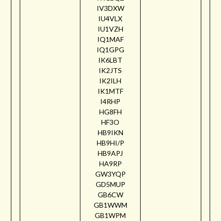
IV3DXW
IU4VLX
IU1VZH
IQ1MAF
IQ1GPG
IK6LBT
IK2JTS
IK2ILH
IK1MTF
I4RHP
HG8FH
HF3O
HB9IKN
HB9HI/P
HB9APJ
HA9RP
GW3YQP
GD5MUP
GB6CW
GB1WWM
GB1WPM