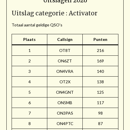
Uitslagen 2026
Uitslag categorie : Activator
Totaal aantal geldige QSO’s
Plaats
Callsign
Punten
1
OT8T
216
2
ON6ZT
169
3
ON4VRA
140
4
OT2X
138
5
ON4GNT
125
6
ON5MB
117
7
ON3PAS
98
8
ON4PTC
87