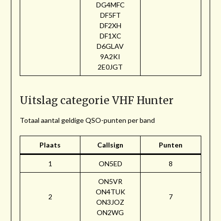
DG4MFC
DF5FT
DF2XH
DF1XC
D6GLAV
9A2KI
2E0JGT
Uitslag categorie VHF Hunter
Totaal aantal geldige QSO-punten per band
Plaats
Callsign
Punten
1
ON5ED
8
ON5VR
ON4TUK
2
7
ON3JOZ
ON2WG