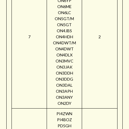
ON6YP
ON6ME
ON6LC
ON5GT/M
ON5GT
ON4JBS
7
ON4HDH
2
ON4DWT/M
ON4DWT
ON4DLX
ON3MVC
ON3JAK
ON3DDH
ON3DDG
ON3DAL
ON3APH
ON3ANY
ON2DY
PI4ZWN
PI4BOZ
PD5GH