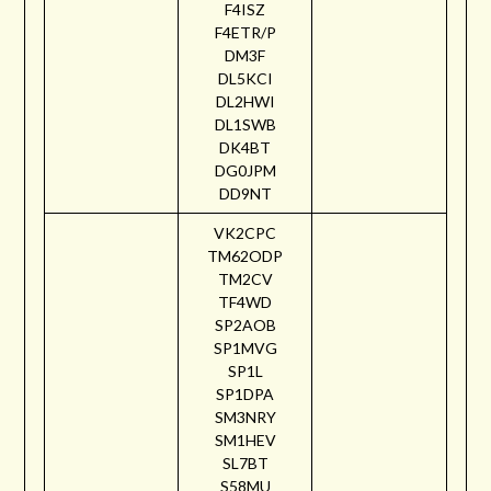
F4ISZ
F4ETR/P
DM3F
DL5KCI
DL2HWI
DL1SWB
DK4BT
DG0JPM
DD9NT
VK2CPC
TM62ODP
TM2CV
TF4WD
SP2AOB
SP1MVG
SP1L
SP1DPA
SM3NRY
SM1HEV
SL7BT
S58MU