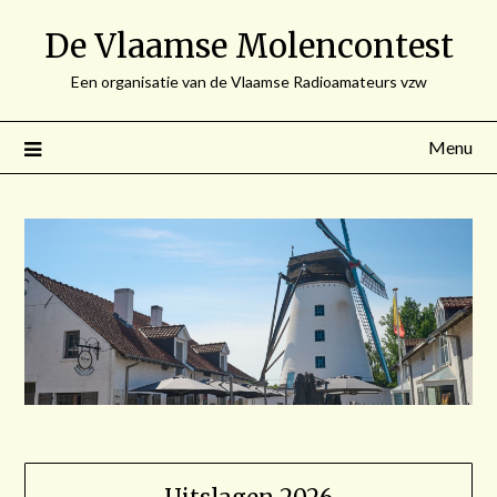
Spring
De Vlaamse Molencontest
naar
de
Een organisatie van de Vlaamse Radioamateurs vzw
inhoud
Menu