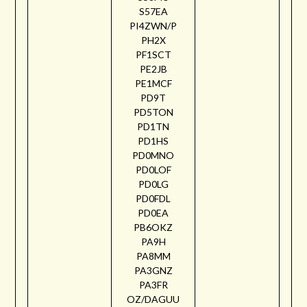
S57EA
PI4ZWN/P
PH2X
PF1SCT
PE2JB
PE1MCF
PD9T
PD5TON
PD1TN
PD1HS
PD0MNO
PD0LOF
PD0LG
PD0FDL
PD0EA
PB6OKZ
PA9H
PA8MM
PA3GNZ
PA3FR
OZ/DAGUU