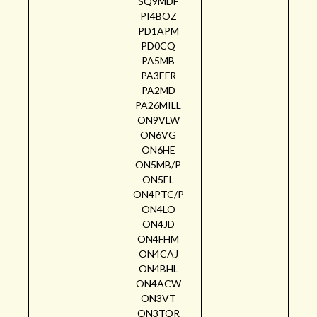
SQ9MDF
PI4BOZ
PD1APM
PD0CQ
PA5MB
PA3EFR
PA2MD
PA26MILL
ON9VLW
ON6VG
ON6HE
ON5MB/P
ON5EL
ON4PTC/P
ON4LO
ON4JD
ON4FHM
ON4CAJ
ON4BHL
ON4ACW
ON3VT
ON3TOR