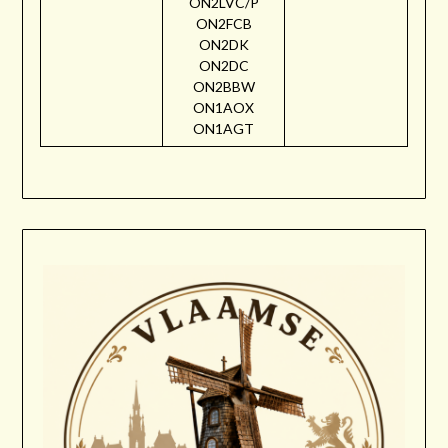
ON2LVC/P
ON2FCB
ON2DK
ON2DC
ON2BBW
ON1AOX
ON1AGT