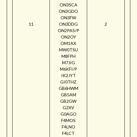
ON3SCA
ON3GDO
ON3FW
11
ON3DDG
2
ON2PAS/P
ON2OY
OM1AX
MW0TSU
M8FPH
M7JIG
M6KFI/P
IK2JYT
GI0THZ
GB6HWM
GB5AM
GB2GW
G2XV
G0AGO
F4MOS
F4LNO
F4LCT