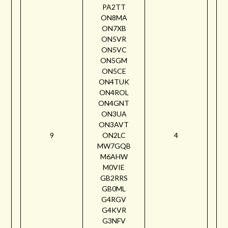
PA2TT
ON8MA
ON7XB
ON5VR
ON5VC
ON5GM
ON5CE
ON4TUK
ON4ROL
ON4GNT
ON3UA
ON3AVT
9
ON2LC
4
MW7GQB
M6AHW
M0VIE
GB2RRS
GB0ML
G4RGV
G4KVR
G3NFV