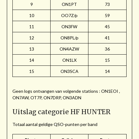
9
ON1PT
73
10
OO7Z/p
59
11
ON3FW
45
12
ON8PL/p
41
13
ON4AZW
36
14
ON1LX
15
15
ON3SCA
14
Geen logs ontvangen van volgende stations : ON1EOI ,
ON7AW, OT7P, ON7DRP, ON3ADN
Uitslag categorie HF HUNTER
Totaal aantal geldige QSO-punten per band