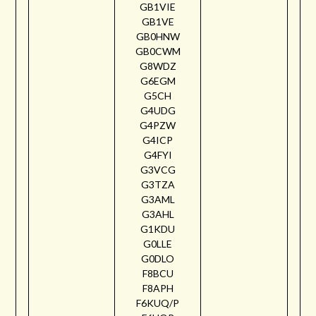
GB1VIE
GB1VE
GB0HNW
GB0CWM
G8WDZ
G6EGM
G5CH
G4UDG
G4PZW
G4ICP
G4FYI
G3VCG
G3TZA
G3AML
G3AHL
G1KDU
G0LLE
G0DLO
F8BCU
F8APH
F6KUQ/P