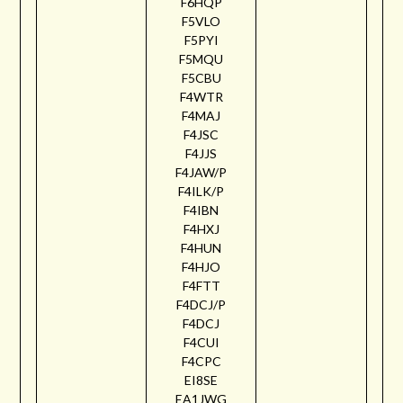
F6HQP
F5VLO
F5PYI
F5MQU
F5CBU
F4WTR
F4MAJ
F4JSC
F4JJS
F4JAW/P
F4ILK/P
F4IBN
F4HXJ
F4HUN
F4HJO
F4FTT
F4DCJ/P
F4DCJ
F4CUI
F4CPC
EI8SE
EA1JWG