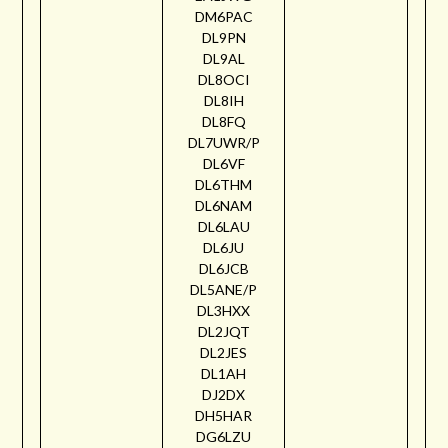
DM6PAC
DL9PN
DL9AL
DL8OCI
DL8IH
DL8FQ
DL7UWR/P
DL6VF
DL6THM
DL6NAM
DL6LAU
DL6JU
DL6JCB
DL5ANE/P
DL3HXX
DL2JQT
DL2JES
DL1AH
DJ2DX
DH5HAR
DG6LZU