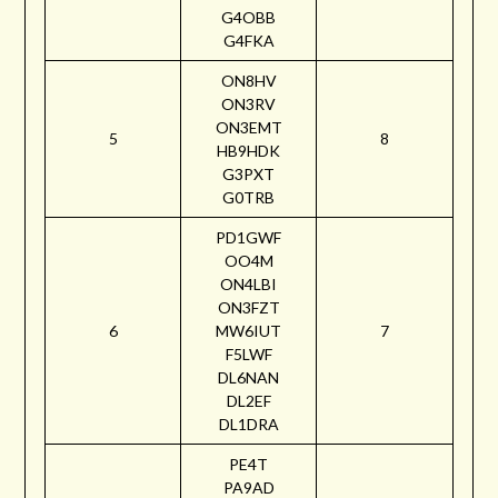
G4OBB
G4FKA
ON8HV
ON3RV
ON3EMT
5
8
HB9HDK
G3PXT
G0TRB
PD1GWF
OO4M
ON4LBI
ON3FZT
6
MW6IUT
7
F5LWF
DL6NAN
DL2EF
DL1DRA
PE4T
PA9AD