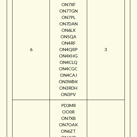
ON7XF
ON7TGN
ON7PL
ON7DAN
ON6LX
ON5QA
ON4RF
6
ON4QRP
3
ON4KHG
ON4CLQ
ON4CGC
ON4CAJ
ON3WBK
ON3RDH
ON3PV
PD3MR
OO0R
ON7XB
ON7OAK
ON6ZT