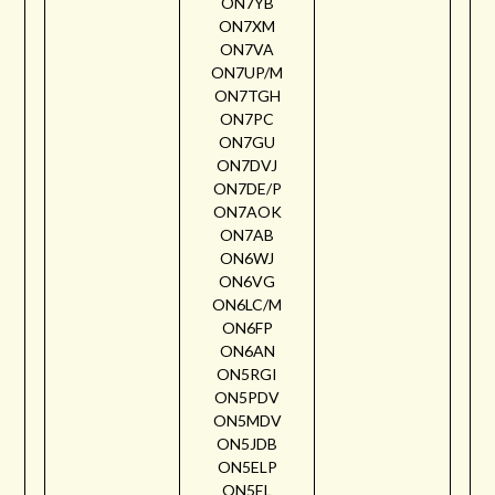
ON7YB
ON7XM
ON7VA
ON7UP/M
ON7TGH
ON7PC
ON7GU
ON7DVJ
ON7DE/P
ON7AOK
ON7AB
ON6WJ
ON6VG
ON6LC/M
ON6FP
ON6AN
ON5RGI
ON5PDV
ON5MDV
ON5JDB
ON5ELP
ON5EL