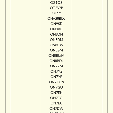
OZ1QS
OT2V/P
OT1Y
ON/G8BDJ
ON9SD
ON8VC
ON8DN
ON8DM
ON8CW
ON8BM
ON8BL/M
ON8BDJ
ON7ZM
ON7YZ
ON7YB
ON7TGN
ON7GU
ON7EH
ON7EG
ON7EC
ON7DVJ