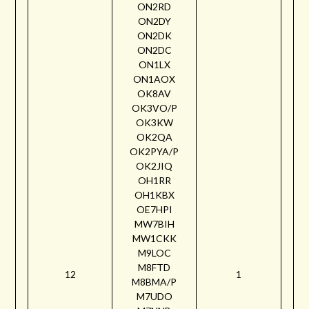
ON2RD
ON2DY
ON2DK
ON2DC
ON1LX
ON1AOX
OK8AV
OK3VO/P
OK3KW
OK2QA
OK2PYA/P
OK2JIQ
OH1RR
OH1KBX
OE7HPI
MW7BIH
MW1CKK
M9LOC
M8FTD
12
1
M8BMA/P
M7UDO