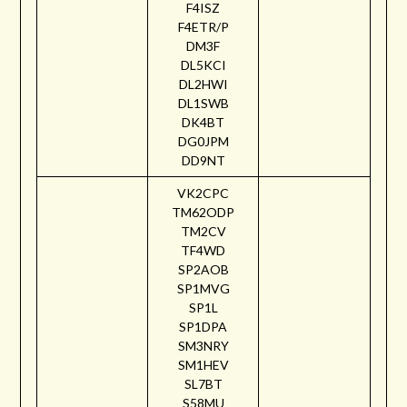
F4ISZ
F4ETR/P
DM3F
DL5KCI
DL2HWI
DL1SWB
DK4BT
DG0JPM
DD9NT
VK2CPC
TM62ODP
TM2CV
TF4WD
SP2AOB
SP1MVG
SP1L
SP1DPA
SM3NRY
SM1HEV
SL7BT
S58MU