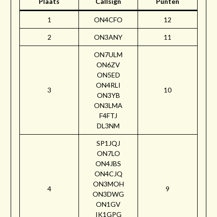
Plaats
Callsign
Punten
1
ON4CFO
12
2
ON3ANY
11
ON7ULM
ON6ZV
ON5ED
ON4RLI
3
10
ON3YB
ON3LMA
F4FTJ
DL3NM
SP1JQJ
ON7LO
ON4JBS
ON4CJQ
ON3MOH
4
9
ON3DWG
ON1GV
IK1GPG