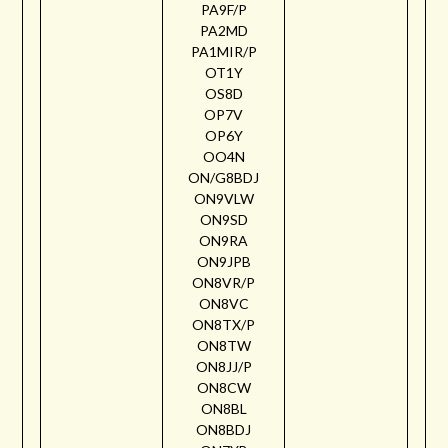
PA9F/P
PA2MD
PA1MIR/P
OT1Y
OS8D
OP7V
OP6Y
OO4N
ON/G8BDJ
ON9VLW
ON9SD
ON9RA
ON9JPB
ON8VR/P
ON8VC
ON8TX/P
ON8TW
ON8JJ/P
ON8CW
ON8BL
ON8BDJ