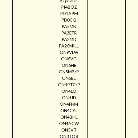
SQ9MDF
PI4BOZ
PD1APM
PD0CQ
PA5MB
PA3EFR
PA2MD
PA26MILL
ON9VLW
ON6VG
ON6HE
ON5MB/P
ON5EL
ON4PTC/P
ON4LO
ON4JD
ON4FHM
ON4CAJ
ON4BHL
ON4ACW
ON3VT
ON3TOR