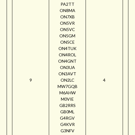
PA2TT
ON8MA
ON7XB
ON5VR
ON5VC
ON5GM
ON5CE
ON4TUK
ON4ROL
ON4GNT
ON3UA
ON3AVT
9
ON2LC
4
MW7GQB
M6AHW
M0VIE
GB2RRS
GB0ML
G4RGV
G4KVR
G3NFV