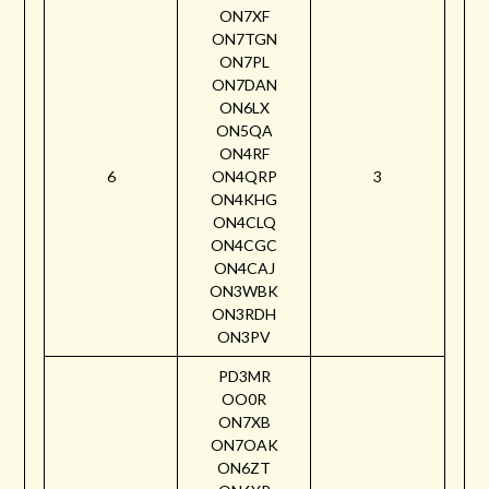
ON7XF
ON7TGN
ON7PL
ON7DAN
ON6LX
ON5QA
ON4RF
6
ON4QRP
3
ON4KHG
ON4CLQ
ON4CGC
ON4CAJ
ON3WBK
ON3RDH
ON3PV
PD3MR
OO0R
ON7XB
ON7OAK
ON6ZT