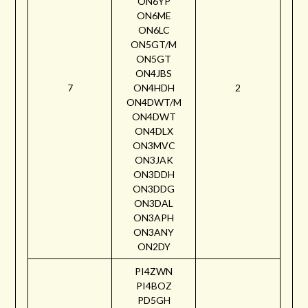
ON6YP
ON6ME
ON6LC
ON5GT/M
ON5GT
ON4JBS
7
ON4HDH
2
ON4DWT/M
ON4DWT
ON4DLX
ON3MVC
ON3JAK
ON3DDH
ON3DDG
ON3DAL
ON3APH
ON3ANY
ON2DY
PI4ZWN
PI4BOZ
PD5GH