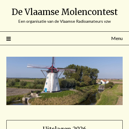
Spring
De Vlaamse Molencontest
naar
de
Een organisatie van de Vlaamse Radioamateurs vzw
inhoud
Menu