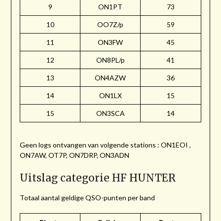
9
ON1PT
73
10
OO7Z/p
59
11
ON3FW
45
12
ON8PL/p
41
13
ON4AZW
36
14
ON1LX
15
15
ON3SCA
14
Geen logs ontvangen van volgende stations : ON1EOI ,
ON7AW, OT7P, ON7DRP, ON3ADN
Uitslag categorie HF HUNTER
Totaal aantal geldige QSO-punten per band