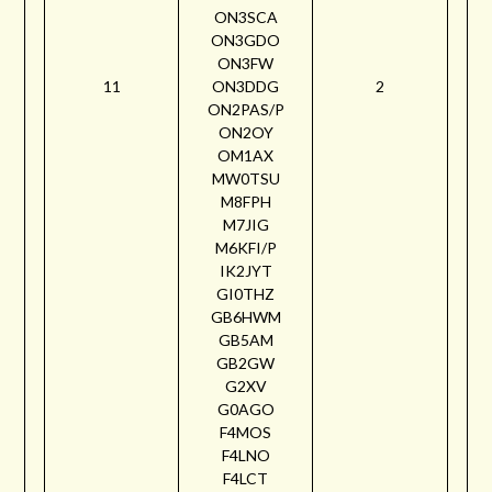
ON3SCA
ON3GDO
ON3FW
11
ON3DDG
2
ON2PAS/P
ON2OY
OM1AX
MW0TSU
M8FPH
M7JIG
M6KFI/P
IK2JYT
GI0THZ
GB6HWM
GB5AM
GB2GW
G2XV
G0AGO
F4MOS
F4LNO
F4LCT