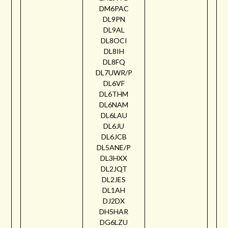
DM6PAC
DL9PN
DL9AL
DL8OCI
DL8IH
DL8FQ
DL7UWR/P
DL6VF
DL6THM
DL6NAM
DL6LAU
DL6JU
DL6JCB
DL5ANE/P
DL3HXX
DL2JQT
DL2JES
DL1AH
DJ2DX
DH5HAR
DG6LZU