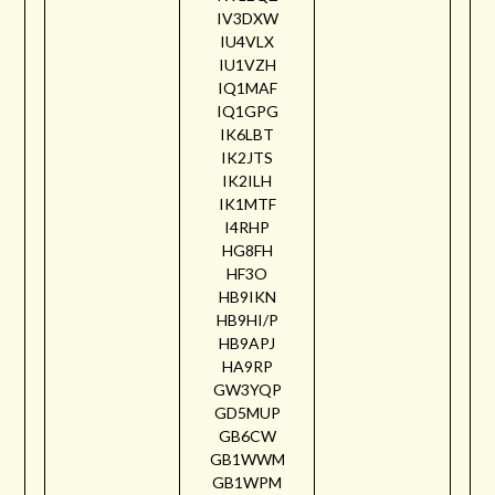
IV3DXW
IU4VLX
IU1VZH
IQ1MAF
IQ1GPG
IK6LBT
IK2JTS
IK2ILH
IK1MTF
I4RHP
HG8FH
HF3O
HB9IKN
HB9HI/P
HB9APJ
HA9RP
GW3YQP
GD5MUP
GB6CW
GB1WWM
GB1WPM