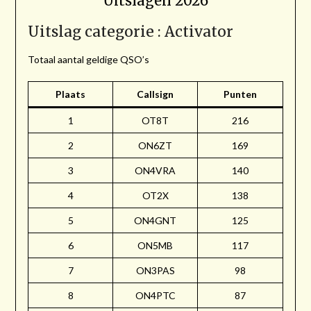
Uitslagen 2026
Uitslag categorie : Activator
Totaal aantal geldige QSO’s
Plaats
Callsign
Punten
1
OT8T
216
2
ON6ZT
169
3
ON4VRA
140
4
OT2X
138
5
ON4GNT
125
6
ON5MB
117
7
ON3PAS
98
8
ON4PTC
87