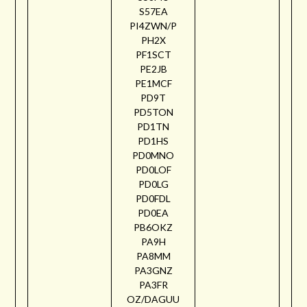
S57EA
PI4ZWN/P
PH2X
PF1SCT
PE2JB
PE1MCF
PD9T
PD5TON
PD1TN
PD1HS
PD0MNO
PD0LOF
PD0LG
PD0FDL
PD0EA
PB6OKZ
PA9H
PA8MM
PA3GNZ
PA3FR
OZ/DAGUU