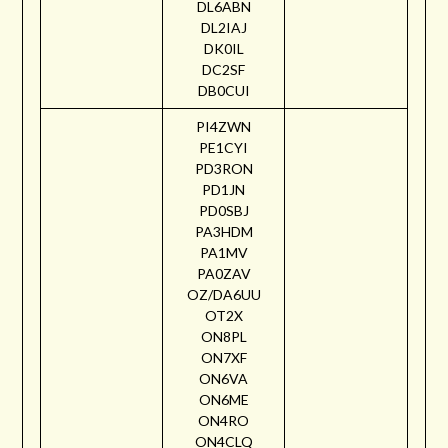
DL6ABN
DL2IAJ
DK0IL
DC2SF
DB0CUI
PI4ZWN
PE1CYI
PD3RON
PD1JN
PD0SBJ
PA3HDM
PA1MV
PA0ZAV
OZ/DA6UU
OT2X
ON8PL
ON7XF
ON6VA
ON6ME
ON4RO
ON4CLQ