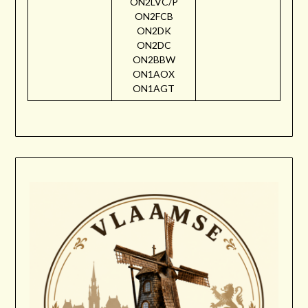
ON2LVC/P
ON2FCB
ON2DK
ON2DC
ON2BBW
ON1AOX
ON1AGT