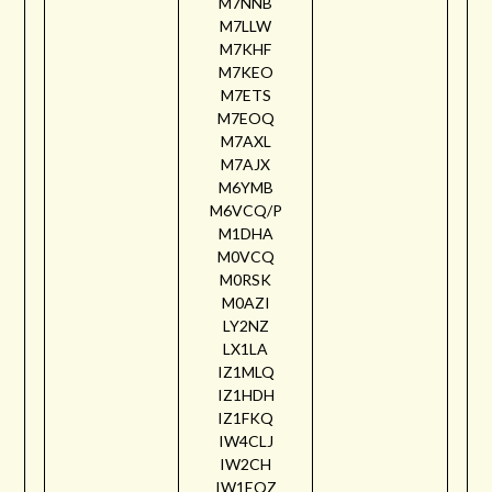
M7NNB
M7LLW
M7KHF
M7KEO
M7ETS
M7EOQ
M7AXL
M7AJX
M6YMB
M6VCQ/P
M1DHA
M0VCQ
M0RSK
M0AZI
LY2NZ
LX1LA
IZ1MLQ
IZ1HDH
IZ1FKQ
IW4CLJ
IW2CH
IW1EQZ