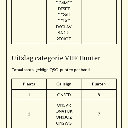
DG4MFC
DF5FT
DF2XH
DF1XC
D6GLAV
9A2KI
2E0JGT
Uitslag categorie VHF Hunter
Totaal aantal geldige QSO-punten per band
Plaats
Callsign
Punten
1
ON5ED
8
ON5VR
ON4TUK
2
7
ON3JOZ
ON2WG