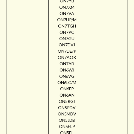
ON7YB
ON7XM
ON7VA
ON7UP/M
ON7TGH
ON7PC
ON7GU
ON7DVJ
ON7DE/P
ON7AOK
ON7AB
ON6WJ
ON6VG
ON6LC/M
ON6FP
ON6AN
ON5RGI
ON5PDV
ON5MDV
ON5JDB
ON5ELP
ON5EL