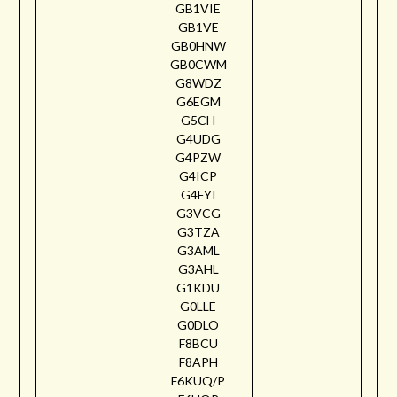
GB1VIE
GB1VE
GB0HNW
GB0CWM
G8WDZ
G6EGM
G5CH
G4UDG
G4PZW
G4ICP
G4FYI
G3VCG
G3TZA
G3AML
G3AHL
G1KDU
G0LLE
G0DLO
F8BCU
F8APH
F6KUQ/P