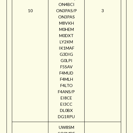
ON4BCI
10
ON3PAS/P
3
ON3PAS
M8VKH
M0HEM
M0DXT
LY2KM
IK1MAF
G3DIG
G0LPI
F5SAV
F4MUD
F4MLH
F4LTO
F4ANS/P
EI8CE
EI3CC
DL0BX
DG1RPU
UW8SM