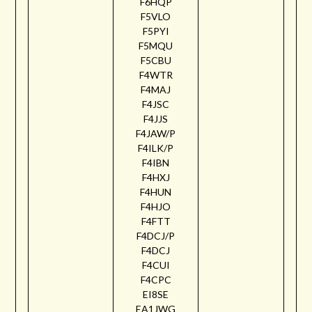
F6HQP
F5VLO
F5PYI
F5MQU
F5CBU
F4WTR
F4MAJ
F4JSC
F4JJS
F4JAW/P
F4ILK/P
F4IBN
F4HXJ
F4HUN
F4HJO
F4FTT
F4DCJ/P
F4DCJ
F4CUI
F4CPC
EI8SE
EA1JWG