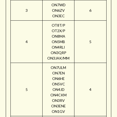
ON7WD
3
ON6ZV
6
ON3EC
OT8T/P
OT2X/P
ON8MA
4
ON5MB
5
ON4RLI
ON3QRP
ON3JAK/MM
ON7ULM
ON7EN
ON6HE
ON5VC
5
ON4JD
4
ON4CKM
ON3RV
ON3ENE
ON1GV