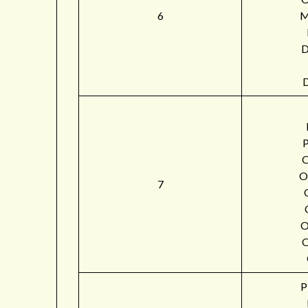
6
M
O
7