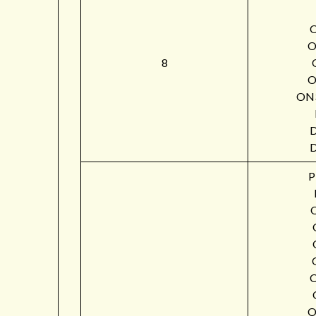
O
8
O
ON
P
O