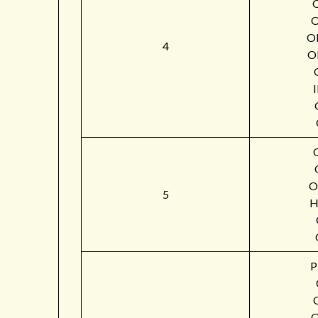
O
4
O
O
5
H