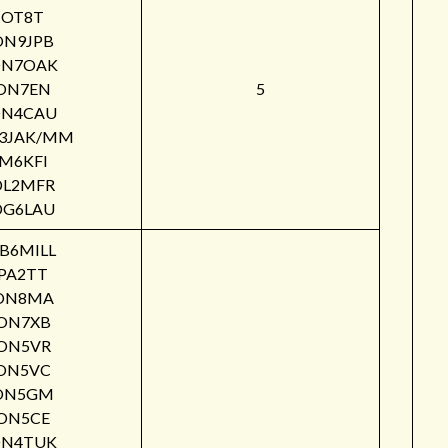
OT8T
ON9JPB
N7OAK
ON7EN
5
N4CAU
3JAK/MM
M6KFI
DL2MFR
DG6LAU
B6MILL
PA2TT
ON8MA
ON7XB
ON5VR
ON5VC
ON5GM
ON5CE
N4TUK