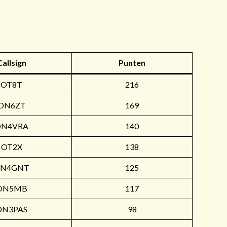
r
Callsign
Punten
OT8T
216
ON6ZT
169
ON4VRA
140
OT2X
138
N4GNT
125
ON5MB
117
ON3PAS
98