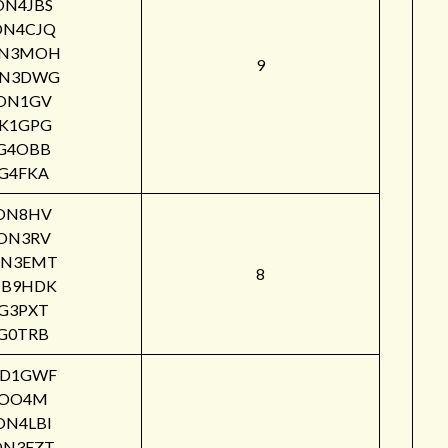
ON4JBS
ON4CJQ
N3MOH
9
N3DWG
ON1GV
IK1GPG
G4OBB
G4FKA
ON8HV
ON3RV
N3EMT
8
B9HDK
G3PXT
G0TRB
PD1GWF
OO4M
ON4LBI
ON3FZT