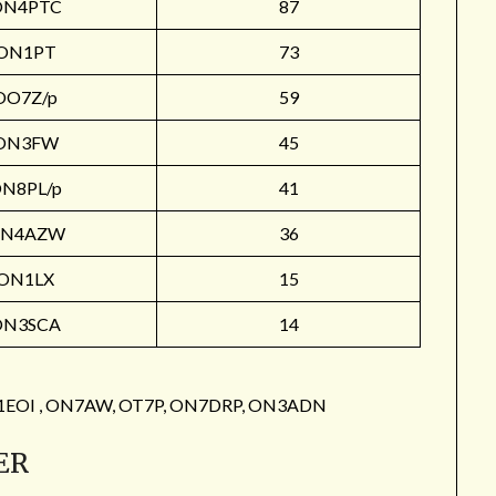
ON4PTC
87
ON1PT
73
OO7Z/p
59
ON3FW
45
N8PL/p
41
N4AZW
36
ON1LX
15
ON3SCA
14
: ON1EOI , ON7AW, OT7P, ON7DRP, ON3ADN
ER