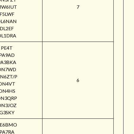
W6IUT
7
F5LWF
DL6NAN
DL2EF
DL1DRA
PE4T
PA9AD
PA3BKA
ON7WD
N6ZT/P
6
ON4VT
ON4HS
ON3QRP
ON3JOZ
G3SKY
PE6BMO
PA7RA