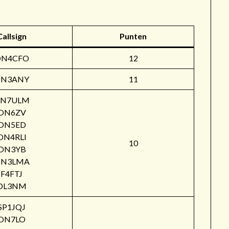
Callsign
Punten
ON4CFO
12
N3ANY
11
N7ULM
ON6ZV
ON5ED
ON4RLI
10
ON3YB
N3LMA
F4FTJ
DL3NM
SP1JQJ
ON7LO