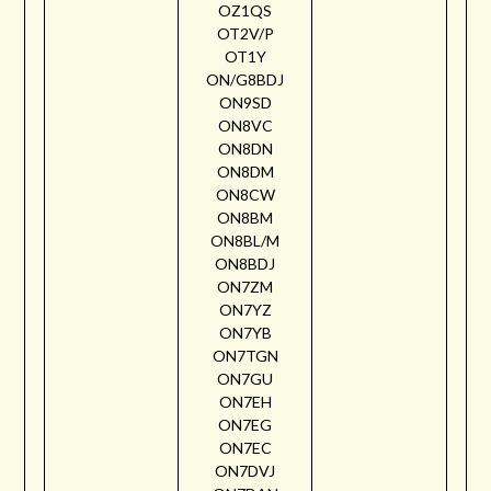
OZ1QS
OT2V/P
OT1Y
ON/G8BDJ
ON9SD
ON8VC
ON8DN
ON8DM
ON8CW
ON8BM
ON8BL/M
ON8BDJ
ON7ZM
ON7YZ
ON7YB
ON7TGN
ON7GU
ON7EH
ON7EG
ON7EC
ON7DVJ