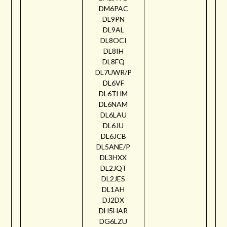
DM6PAC
DL9PN
DL9AL
DL8OCI
DL8IH
DL8FQ
DL7UWR/P
DL6VF
DL6THM
DL6NAM
DL6LAU
DL6JU
DL6JCB
DL5ANE/P
DL3HXX
DL2JQT
DL2JES
DL1AH
DJ2DX
DH5HAR
DG6LZU