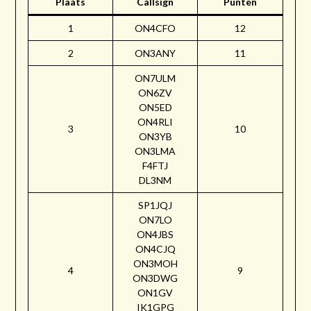
Plaats
Callsign
Punten
1
ON4CFO
12
2
ON3ANY
11
ON7ULM
ON6ZV
ON5ED
ON4RLI
3
10
ON3YB
ON3LMA
F4FTJ
DL3NM
SP1JQJ
ON7LO
ON4JBS
ON4CJQ
ON3MOH
4
9
ON3DWG
ON1GV
IK1GPG