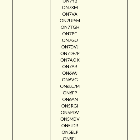
ON7YB
ON7XM
ON7VA
ON7UP/M
ON7TGH
ON7PC
ON7GU
ON7DVJ
ON7DE/P
ON7AOK
ON7AB
ON6WJ
ON6VG
ON6LC/M
ON6FP
ON6AN
ON5RGI
ON5PDV
ON5MDV
ON5JDB
ON5ELP
ON5EL