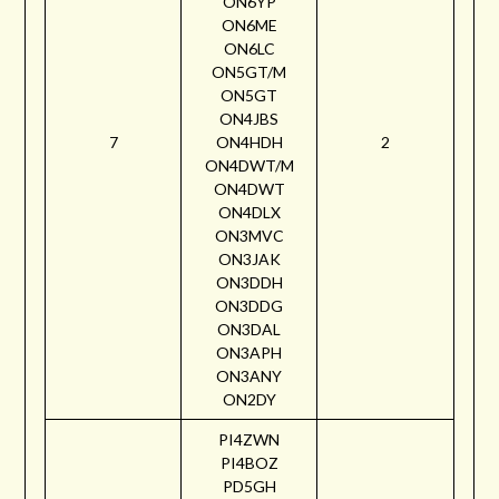
ON6YP
ON6ME
ON6LC
ON5GT/M
ON5GT
ON4JBS
7
ON4HDH
2
ON4DWT/M
ON4DWT
ON4DLX
ON3MVC
ON3JAK
ON3DDH
ON3DDG
ON3DAL
ON3APH
ON3ANY
ON2DY
PI4ZWN
PI4BOZ
PD5GH