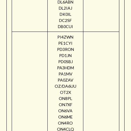
DL6ABN
DL2IAJ
DK0IL
DC2SF
DB0CUI
PI4ZWN
PE1CYI
PD3RON
PD1JN
PD0SBJ
PA3HDM
PA1MV
PA0ZAV
OZ/DA6UU
OT2X
ON8PL
ON7XF
ON6VA
ON6ME
ON4RO
ON4CLQ