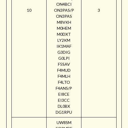
ON4BCI
10
ON3PAS/P
3
ON3PAS
M8VKH
M0HEM
M0DXT
LY2KM
IK1MAF
G3DIG
G0LPI
F5SAV
F4MUD
F4MLH
F4LTO
F4ANS/P
EI8CE
EI3CC
DL0BX
DG1RPU
UW8SM