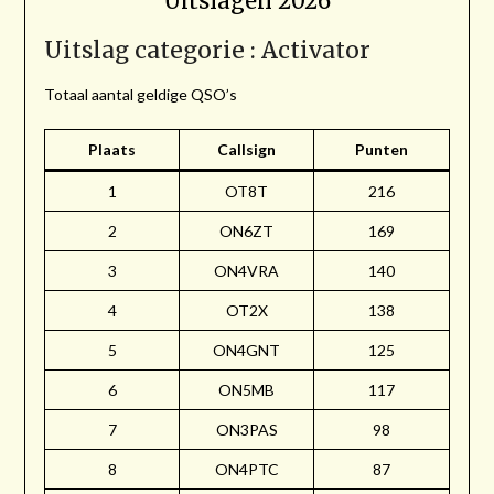
Uitslagen 2026
Uitslag categorie : Activator
Totaal aantal geldige QSO’s
Plaats
Callsign
Punten
1
OT8T
216
2
ON6ZT
169
3
ON4VRA
140
4
OT2X
138
5
ON4GNT
125
6
ON5MB
117
7
ON3PAS
98
8
ON4PTC
87