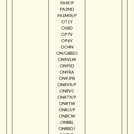
PA9F/P
PA2MD
PA1MIR/P
OT1Y
OS8D
OP7V
OP6Y
OO4N
ON/G8BDJ
ON9VLW
ON9SD
ON9RA
ON9JPB
ON8VR/P
ON8VC
ON8TX/P
ON8TW
ON8JJ/P
ON8CW
ON8BL
ON8BDJ