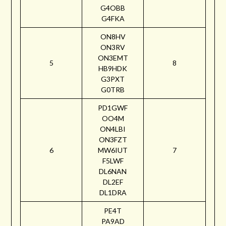
G4OBB
G4FKA
ON8HV
ON3RV
ON3EMT
5
8
HB9HDK
G3PXT
G0TRB
PD1GWF
OO4M
ON4LBI
ON3FZT
6
MW6IUT
7
F5LWF
DL6NAN
DL2EF
DL1DRA
PE4T
PA9AD