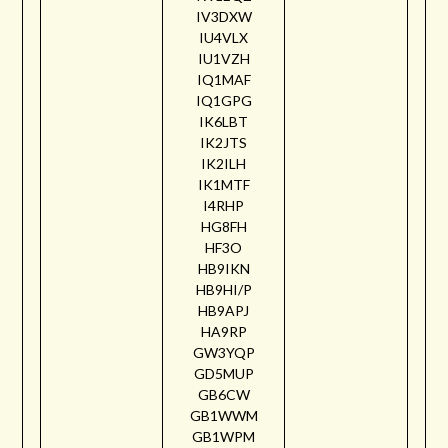
IV3DXW
IU4VLX
IU1VZH
IQ1MAF
IQ1GPG
IK6LBT
IK2JTS
IK2ILH
IK1MTF
I4RHP
HG8FH
HF3O
HB9IKN
HB9HI/P
HB9APJ
HA9RP
GW3YQP
GD5MUP
GB6CW
GB1WWM
GB1WPM