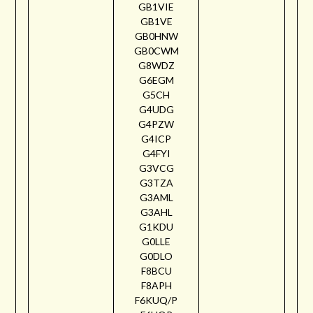
GB1VIE
GB1VE
GB0HNW
GB0CWM
G8WDZ
G6EGM
G5CH
G4UDG
G4PZW
G4ICP
G4FYI
G3VCG
G3TZA
G3AML
G3AHL
G1KDU
G0LLE
G0DLO
F8BCU
F8APH
F6KUQ/P