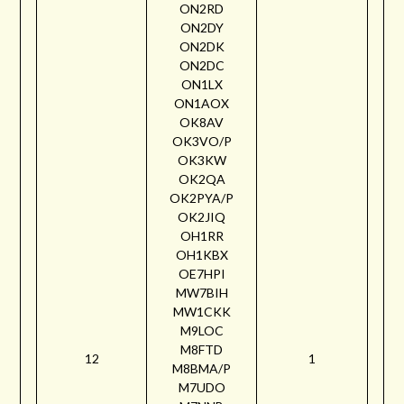
ON2RD
ON2DY
ON2DK
ON2DC
ON1LX
ON1AOX
OK8AV
OK3VO/P
OK3KW
OK2QA
OK2PYA/P
OK2JIQ
OH1RR
OH1KBX
OE7HPI
MW7BIH
MW1CKK
M9LOC
M8FTD
12
1
M8BMA/P
M7UDO