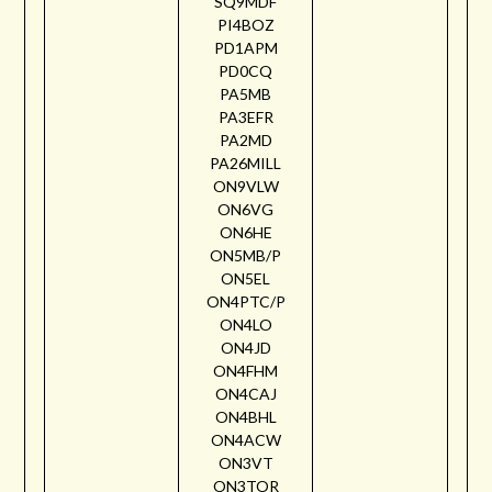
SQ9MDF
PI4BOZ
PD1APM
PD0CQ
PA5MB
PA3EFR
PA2MD
PA26MILL
ON9VLW
ON6VG
ON6HE
ON5MB/P
ON5EL
ON4PTC/P
ON4LO
ON4JD
ON4FHM
ON4CAJ
ON4BHL
ON4ACW
ON3VT
ON3TOR