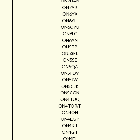
ON7DAN
ON7AB
ON6YX
ON6YH
ON6OYU
ON6LC
ON6AN
ON5TB
ON5SEL
ON5SE
ON5QA
ON5PDV
ON5JW
ON5CJK
ON5CGN
ON4TUQ
ON4TOR/P
ON4ON
ON4LX/P
ON4KT
ON4GT
ON4FL