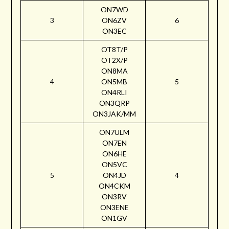
ON7WD
3
ON6ZV
6
ON3EC
OT8T/P
OT2X/P
ON8MA
4
ON5MB
5
ON4RLI
ON3QRP
ON3JAK/MM
ON7ULM
ON7EN
ON6HE
ON5VC
5
ON4JD
4
ON4CKM
ON3RV
ON3ENE
ON1GV