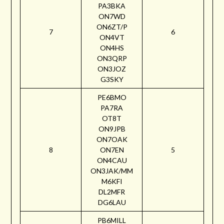
PA3BKA
ON7WD
ON6ZT/P
7
6
ON4VT
ON4HS
ON3QRP
ON3JOZ
G3SKY
PE6BMO
PA7RA
OT8T
ON9JPB
ON7OAK
8
ON7EN
5
ON4CAU
ON3JAK/MM
M6KFI
DL2MFR
DG6LAU
PB6MILL