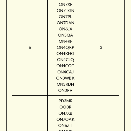
ON7XF
ON7TGN
ON7PL
ON7DAN
ON6LX
ON5QA
ON4RF
6
ON4QRP
3
ON4KHG
ON4CLQ
ON4CGC
ON4CAJ
ON3WBK
ON3RDH
ON3PV
PD3MR
OO0R
ON7XB
ON7OAK
ON6ZT