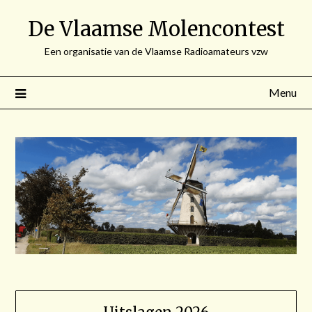
Spring
De Vlaamse Molencontest
naar
de
Een organisatie van de Vlaamse Radioamateurs vzw
inhoud
Menu