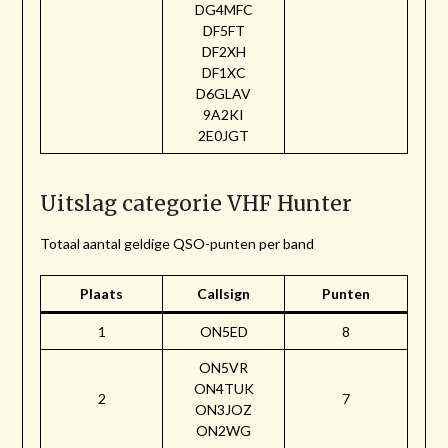
DG4MFC
DF5FT
DF2XH
DF1XC
D6GLAV
9A2KI
2E0JGT
Uitslag categorie VHF Hunter
Totaal aantal geldige QSO-punten per band
Plaats
Callsign
Punten
1
ON5ED
8
ON5VR
ON4TUK
2
7
ON3JOZ
ON2WG