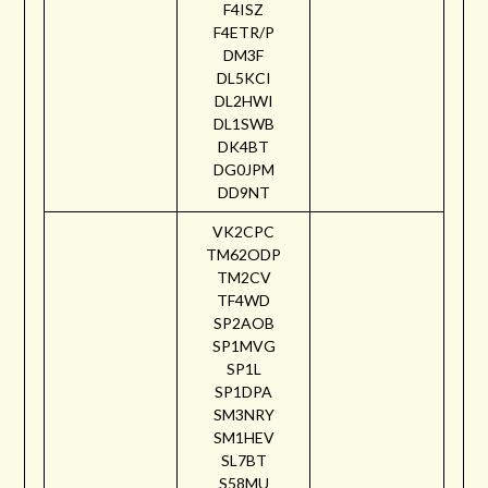
F4ISZ
F4ETR/P
DM3F
DL5KCI
DL2HWI
DL1SWB
DK4BT
DG0JPM
DD9NT
VK2CPC
TM62ODP
TM2CV
TF4WD
SP2AOB
SP1MVG
SP1L
SP1DPA
SM3NRY
SM1HEV
SL7BT
S58MU