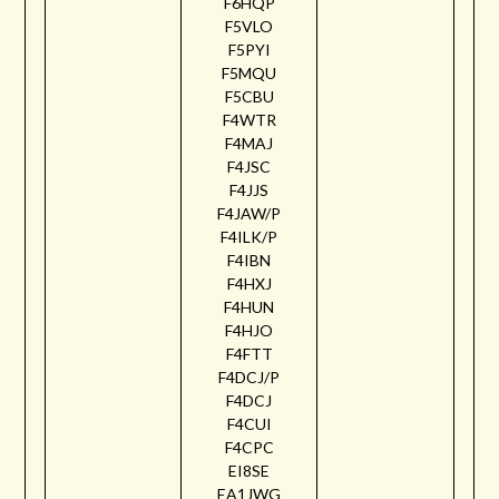
F6HQP
F5VLO
F5PYI
F5MQU
F5CBU
F4WTR
F4MAJ
F4JSC
F4JJS
F4JAW/P
F4ILK/P
F4IBN
F4HXJ
F4HUN
F4HJO
F4FTT
F4DCJ/P
F4DCJ
F4CUI
F4CPC
EI8SE
EA1JWG