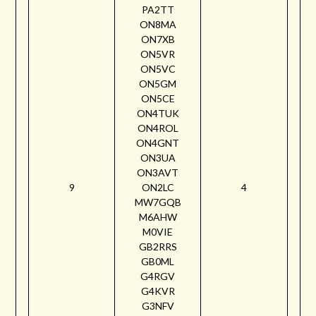
PA2TT
ON8MA
ON7XB
ON5VR
ON5VC
ON5GM
ON5CE
ON4TUK
ON4ROL
ON4GNT
ON3UA
ON3AVT
9
ON2LC
4
MW7GQB
M6AHW
M0VIE
GB2RRS
GB0ML
G4RGV
G4KVR
G3NFV