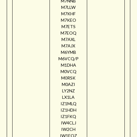
M7NNB
M7LLW
M7KHF
M7KEO
M7ETS
M7EOQ
M7AXL
M7AJX
M6YMB
M6VCQ/P
M1DHA
M0VCQ
M0RSK
M0AZI
LY2NZ
LX1LA
IZ1MLQ
IZ1HDH
IZ1FKQ
IW4CLJ
IW2CH
IW1EQZ