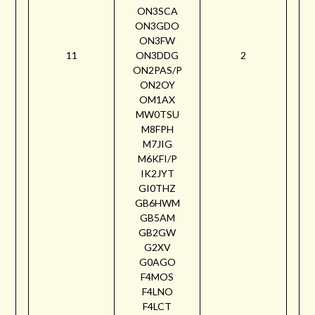
ON3SCA
ON3GDO
ON3FW
11
ON3DDG
2
ON2PAS/P
ON2OY
OM1AX
MW0TSU
M8FPH
M7JIG
M6KFI/P
IK2JYT
GI0THZ
GB6HWM
GB5AM
GB2GW
G2XV
G0AGO
F4MOS
F4LNO
F4LCT