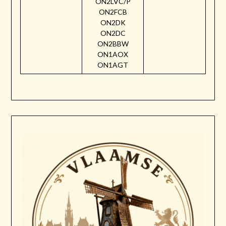
ON2LVC/P
ON2FCB
ON2DK
ON2DC
ON2BBW
ON1AOX
ON1AGT