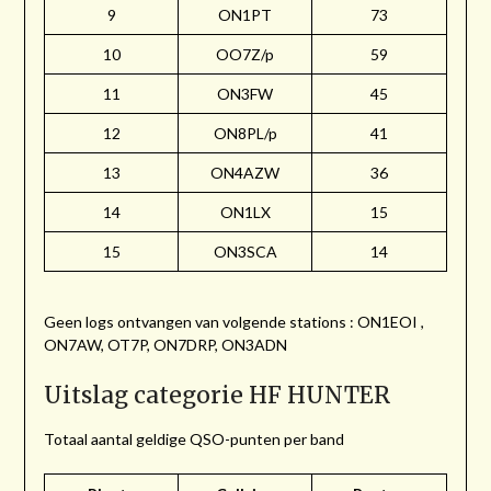
9
ON1PT
73
10
OO7Z/p
59
11
ON3FW
45
12
ON8PL/p
41
13
ON4AZW
36
14
ON1LX
15
15
ON3SCA
14
Geen logs ontvangen van volgende stations : ON1EOI ,
ON7AW, OT7P, ON7DRP, ON3ADN
Uitslag categorie HF HUNTER
Totaal aantal geldige QSO-punten per band