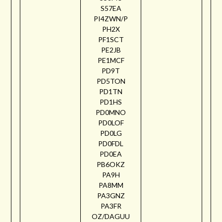
S57EA
PI4ZWN/P
PH2X
PF1SCT
PE2JB
PE1MCF
PD9T
PD5TON
PD1TN
PD1HS
PD0MNO
PD0LOF
PD0LG
PD0FDL
PD0EA
PB6OKZ
PA9H
PA8MM
PA3GNZ
PA3FR
OZ/DAGUU