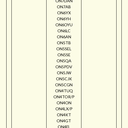
ON7DAN
ON7AB
ON6YX
ON6YH
ON6OYU
ON6LC
ON6AN
ON5TB
ON5SEL
ON5SE
ON5QA
ON5PDV
ON5JW
ON5CJK
ON5CGN
ON4TUQ
ON4TOR/P
ON4ON
ON4LX/P
ON4KT
ON4GT
ON4FL