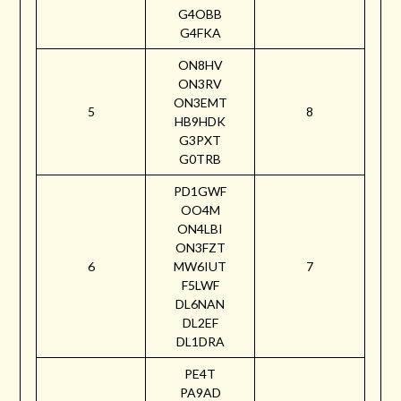
G4OBB
G4FKA
ON8HV
ON3RV
ON3EMT
5
8
HB9HDK
G3PXT
G0TRB
PD1GWF
OO4M
ON4LBI
ON3FZT
6
MW6IUT
7
F5LWF
DL6NAN
DL2EF
DL1DRA
PE4T
PA9AD