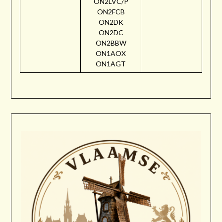
ON2LVC/P
ON2FCB
ON2DK
ON2DC
ON2BBW
ON1AOX
ON1AGT