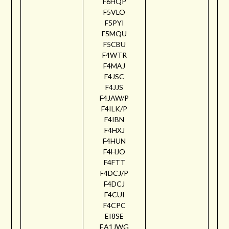
F6HQP
F5VLO
F5PYI
F5MQU
F5CBU
F4WTR
F4MAJ
F4JSC
F4JJS
F4JAW/P
F4ILK/P
F4IBN
F4HXJ
F4HUN
F4HJO
F4FTT
F4DCJ/P
F4DCJ
F4CUI
F4CPC
EI8SE
EA1JWG