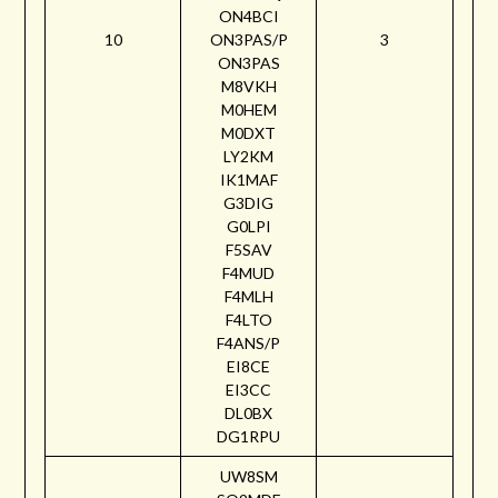
ON4BCI
10
ON3PAS/P
3
ON3PAS
M8VKH
M0HEM
M0DXT
LY2KM
IK1MAF
G3DIG
G0LPI
F5SAV
F4MUD
F4MLH
F4LTO
F4ANS/P
EI8CE
EI3CC
DL0BX
DG1RPU
UW8SM