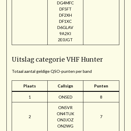
DG4MFC
DF5FT
DF2XH
DF1XC
D6GLAV
9A2KI
2E0JGT
Uitslag categorie VHF Hunter
Totaal aantal geldige QSO-punten per band
Plaats
Callsign
Punten
1
ON5ED
8
ON5VR
ON4TUK
2
7
ON3JOZ
ON2WG