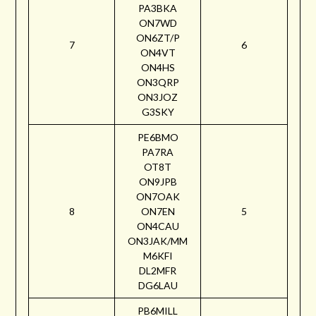
PA3BKA
ON7WD
ON6ZT/P
7
6
ON4VT
ON4HS
ON3QRP
ON3JOZ
G3SKY
PE6BMO
PA7RA
OT8T
ON9JPB
ON7OAK
8
ON7EN
5
ON4CAU
ON3JAK/MM
M6KFI
DL2MFR
DG6LAU
PB6MILL