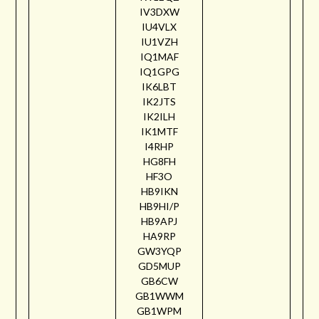
IV3DXW
IU4VLX
IU1VZH
IQ1MAF
IQ1GPG
IK6LBT
IK2JTS
IK2ILH
IK1MTF
I4RHP
HG8FH
HF3O
HB9IKN
HB9HI/P
HB9APJ
HA9RP
GW3YQP
GD5MUP
GB6CW
GB1WWM
GB1WPM