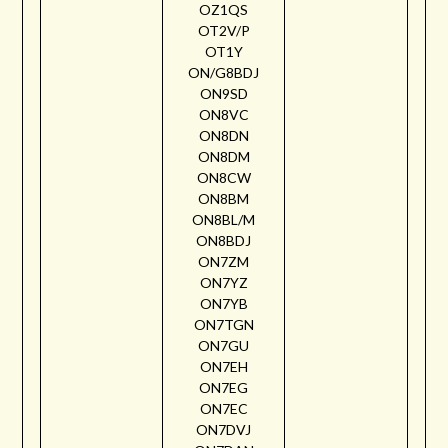
OZ1QS
OT2V/P
OT1Y
ON/G8BDJ
ON9SD
ON8VC
ON8DN
ON8DM
ON8CW
ON8BM
ON8BL/M
ON8BDJ
ON7ZM
ON7YZ
ON7YB
ON7TGN
ON7GU
ON7EH
ON7EG
ON7EC
ON7DVJ