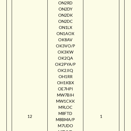
ON2RD
ON2DY
ON2DK
ON2DC
ON1LX
ON1AOX
OK8AV
OK3VO/P
OK3KW
OK2QA
OK2PYA/P
OK2JIQ
OH1RR
OH1KBX
OE7HPI
MW7BIH
MW1CKK
M9LOC
M8FTD
12
1
M8BMA/P
M7UDO