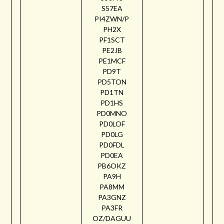
S57EA
PI4ZWN/P
PH2X
PF1SCT
PE2JB
PE1MCF
PD9T
PD5TON
PD1TN
PD1HS
PD0MNO
PD0LOF
PD0LG
PD0FDL
PD0EA
PB6OKZ
PA9H
PA8MM
PA3GNZ
PA3FR
OZ/DAGUU