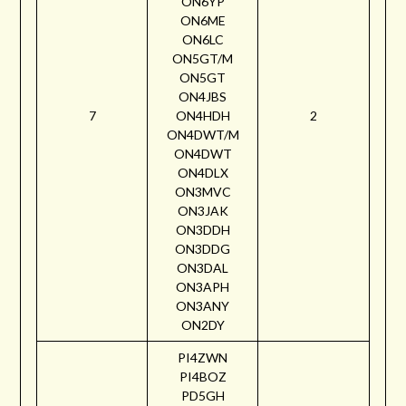
ON6YP
ON6ME
ON6LC
ON5GT/M
ON5GT
ON4JBS
7
ON4HDH
2
ON4DWT/M
ON4DWT
ON4DLX
ON3MVC
ON3JAK
ON3DDH
ON3DDG
ON3DAL
ON3APH
ON3ANY
ON2DY
PI4ZWN
PI4BOZ
PD5GH