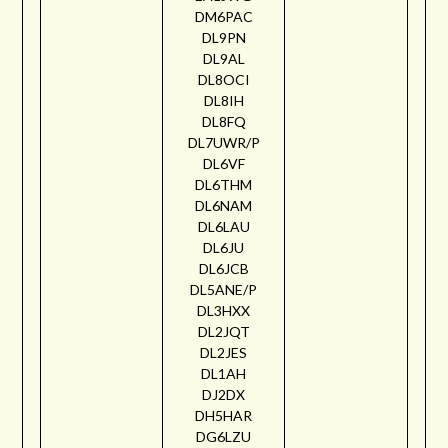
DM6PAC
DL9PN
DL9AL
DL8OCI
DL8IH
DL8FQ
DL7UWR/P
DL6VF
DL6THM
DL6NAM
DL6LAU
DL6JU
DL6JCB
DL5ANE/P
DL3HXX
DL2JQT
DL2JES
DL1AH
DJ2DX
DH5HAR
DG6LZU