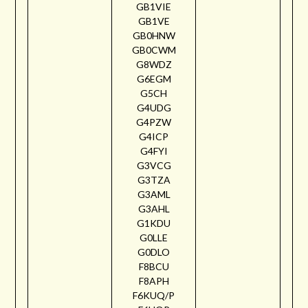
GB1VIE
GB1VE
GB0HNW
GB0CWM
G8WDZ
G6EGM
G5CH
G4UDG
G4PZW
G4ICP
G4FYI
G3VCG
G3TZA
G3AML
G3AHL
G1KDU
G0LLE
G0DLO
F8BCU
F8APH
F6KUQ/P