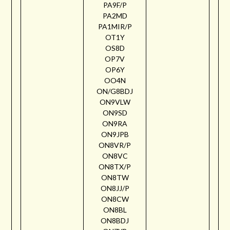
PA9F/P
PA2MD
PA1MIR/P
OT1Y
OS8D
OP7V
OP6Y
OO4N
ON/G8BDJ
ON9VLW
ON9SD
ON9RA
ON9JPB
ON8VR/P
ON8VC
ON8TX/P
ON8TW
ON8JJ/P
ON8CW
ON8BL
ON8BDJ