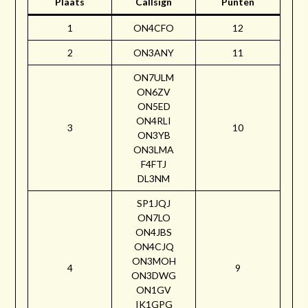
Plaats
Callsign
Punten
1
ON4CFO
12
2
ON3ANY
11
ON7ULM
ON6ZV
ON5ED
ON4RLI
3
10
ON3YB
ON3LMA
F4FTJ
DL3NM
SP1JQJ
ON7LO
ON4JBS
ON4CJQ
ON3MOH
4
9
ON3DWG
ON1GV
IK1GPG