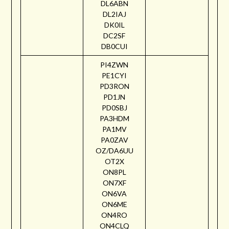
DL6ABN
DL2IAJ
DK0IL
DC2SF
DB0CUI
PI4ZWN
PE1CYI
PD3RON
PD1JN
PD0SBJ
PA3HDM
PA1MV
PA0ZAV
OZ/DA6UU
OT2X
ON8PL
ON7XF
ON6VA
ON6ME
ON4RO
ON4CLQ