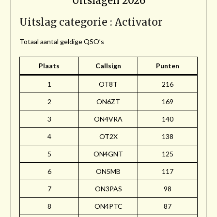
Uitslagen 2026
Uitslag categorie : Activator
Totaal aantal geldige QSO’s
Plaats
Callsign
Punten
1
OT8T
216
2
ON6ZT
169
3
ON4VRA
140
4
OT2X
138
5
ON4GNT
125
6
ON5MB
117
7
ON3PAS
98
8
ON4PTC
87