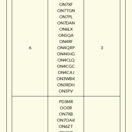
ON7XF
ON7TGN
ON7PL
ON7DAN
ON6LX
ON5QA
ON4RF
6
ON4QRP
3
ON4KHG
ON4CLQ
ON4CGC
ON4CAJ
ON3WBK
ON3RDH
ON3PV
PD3MR
OO0R
ON7XB
ON7OAK
ON6ZT