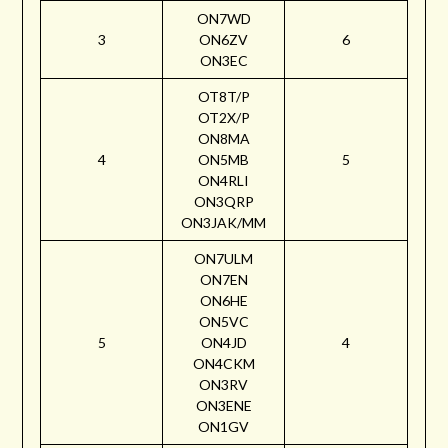
ON7WD
3
ON6ZV
6
ON3EC
OT8T/P
OT2X/P
ON8MA
4
ON5MB
5
ON4RLI
ON3QRP
ON3JAK/MM
ON7ULM
ON7EN
ON6HE
ON5VC
5
ON4JD
4
ON4CKM
ON3RV
ON3ENE
ON1GV