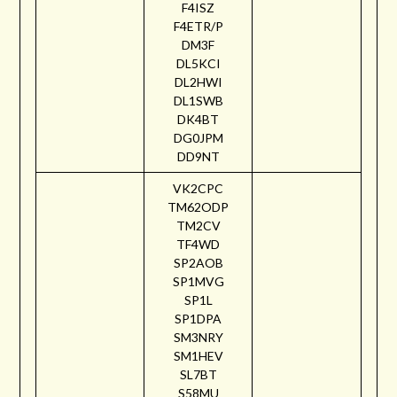
F4ISZ
F4ETR/P
DM3F
DL5KCI
DL2HWI
DL1SWB
DK4BT
DG0JPM
DD9NT
VK2CPC
TM62ODP
TM2CV
TF4WD
SP2AOB
SP1MVG
SP1L
SP1DPA
SM3NRY
SM1HEV
SL7BT
S58MU