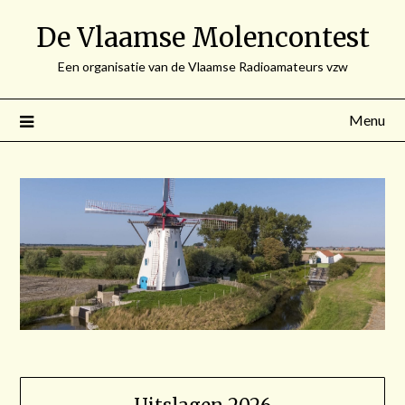
Spring
De Vlaamse Molencontest
naar
de
Een organisatie van de Vlaamse Radioamateurs vzw
inhoud
Menu