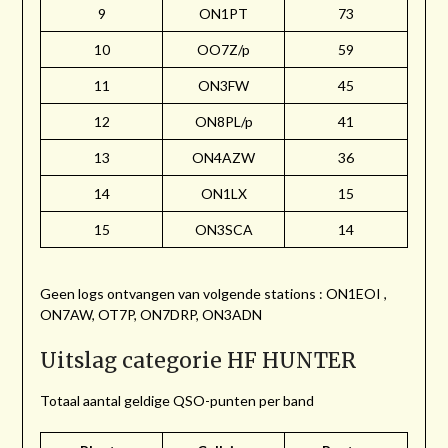
9
ON1PT
73
10
OO7Z/p
59
11
ON3FW
45
12
ON8PL/p
41
13
ON4AZW
36
14
ON1LX
15
15
ON3SCA
14
Geen logs ontvangen van volgende stations : ON1EOI ,
ON7AW, OT7P, ON7DRP, ON3ADN
Uitslag categorie HF HUNTER
Totaal aantal geldige QSO-punten per band