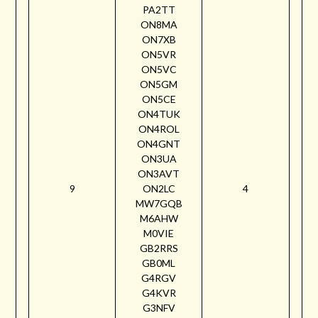
PA2TT
ON8MA
ON7XB
ON5VR
ON5VC
ON5GM
ON5CE
ON4TUK
ON4ROL
ON4GNT
ON3UA
ON3AVT
9
ON2LC
4
MW7GQB
M6AHW
M0VIE
GB2RRS
GB0ML
G4RGV
G4KVR
G3NFV