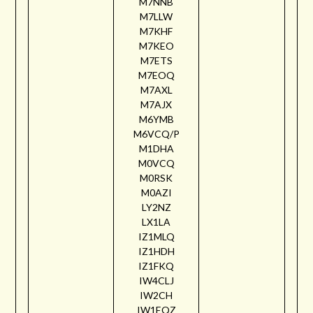
M7NNB
M7LLW
M7KHF
M7KEO
M7ETS
M7EOQ
M7AXL
M7AJX
M6YMB
M6VCQ/P
M1DHA
M0VCQ
M0RSK
M0AZI
LY2NZ
LX1LA
IZ1MLQ
IZ1HDH
IZ1FKQ
IW4CLJ
IW2CH
IW1EQZ