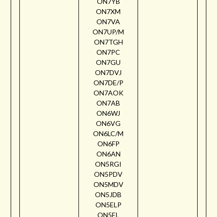
ON7YB
ON7XM
ON7VA
ON7UP/M
ON7TGH
ON7PC
ON7GU
ON7DVJ
ON7DE/P
ON7AOK
ON7AB
ON6WJ
ON6VG
ON6LC/M
ON6FP
ON6AN
ON5RGI
ON5PDV
ON5MDV
ON5JDB
ON5ELP
ON5EL