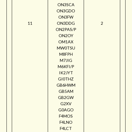
ON3SCA
ON3GDO
ON3FW
11
ON3DDG
2
ON2PAS/P
ON2OY
OM1AX
MW0TSU
M8FPH
M7JIG
M6KFI/P
IK2JYT
GI0THZ
GB6HWM
GB5AM
GB2GW
G2XV
G0AGO
F4MOS
F4LNO
F4LCT