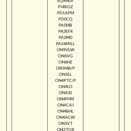
SQ9MDF
PI4BOZ
PD1APM
PD0CQ
PA5MB
PA3EFR
PA2MD
PA26MILL
ON9VLW
ON6VG
ON6HE
ON5MB/P
ON5EL
ON4PTC/P
ON4LO
ON4JD
ON4FHM
ON4CAJ
ON4BHL
ON4ACW
ON3VT
ON3TOR