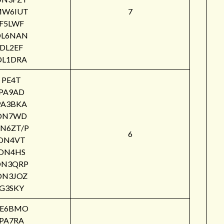
W6IUT
7
F5LWF
DL6NAN
DL2EF
DL1DRA
PE4T
PA9AD
PA3BKA
ON7WD
N6ZT/P
6
ON4VT
ON4HS
ON3QRP
ON3JOZ
G3SKY
PE6BMO
PA7RA