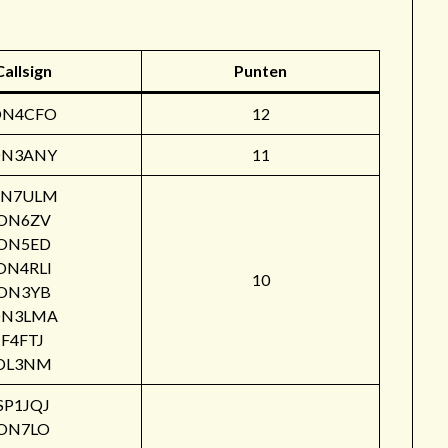
Callsign
Punten
ON4CFO
12
N3ANY
11
N7ULM
ON6ZV
ON5ED
ON4RLI
10
ON3YB
N3LMA
F4FTJ
DL3NM
SP1JQJ
ON7LO