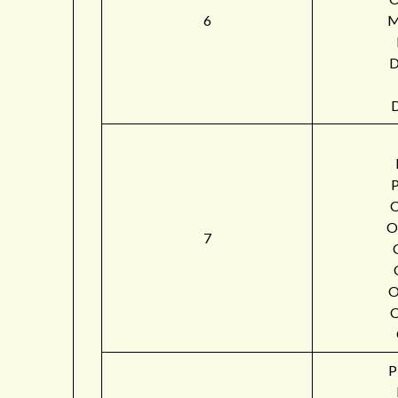
6
M
O
7