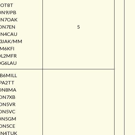
OT8T
ON9JPB
N7OAK
ON7EN
5
N4CAU
3JAK/MM
M6KFI
DL2MFR
DG6LAU
B6MILL
PA2TT
ON8MA
ON7XB
ON5VR
ON5VC
ON5GM
ON5CE
N4TUK