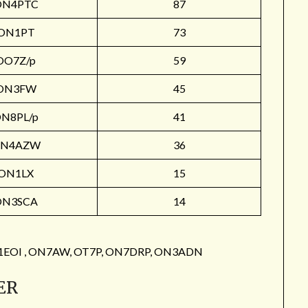
ON4PTC
87
ON1PT
73
OO7Z/p
59
ON3FW
45
N8PL/p
41
N4AZW
36
ON1LX
15
ON3SCA
14
: ON1EOI , ON7AW, OT7P, ON7DRP, ON3ADN
ER