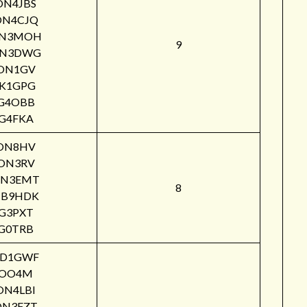
ON4JBS
ON4CJQ
N3MOH
9
N3DWG
ON1GV
IK1GPG
G4OBB
G4FKA
ON8HV
ON3RV
N3EMT
8
B9HDK
G3PXT
G0TRB
PD1GWF
OO4M
ON4LBI
ON3FZT