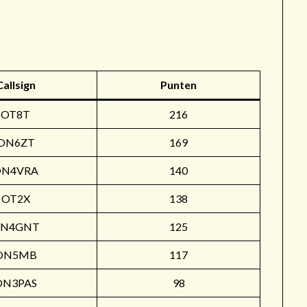
r
Callsign
Punten
OT8T
216
ON6ZT
169
ON4VRA
140
OT2X
138
N4GNT
125
ON5MB
117
ON3PAS
98