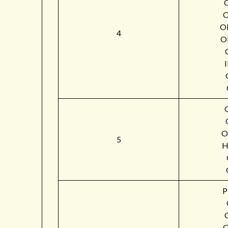
O
4
O
O
5
H