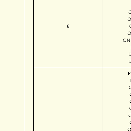
O
8
O
ON
P
O