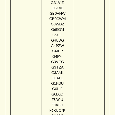
GB1VIE
GB1VE
GB0HNW
GB0CWM
G8WDZ
G6EGM
G5CH
G4UDG
G4PZW
G4ICP
G4FYI
G3VCG
G3TZA
G3AML
G3AHL
G1KDU
G0LLE
G0DLO
F8BCU
F8APH
F6KUQ/P