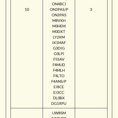
ON4BCI
10
ON3PAS/P
3
ON3PAS
M8VKH
M0HEM
M0DXT
LY2KM
IK1MAF
G3DIG
G0LPI
F5SAV
F4MUD
F4MLH
F4LTO
F4ANS/P
EI8CE
EI3CC
DL0BX
DG1RPU
UW8SM