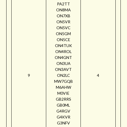
PA2TT
ON8MA
ON7XB
ON5VR
ON5VC
ON5GM
ON5CE
ON4TUK
ON4ROL
ON4GNT
ON3UA
ON3AVT
9
ON2LC
4
MW7GQB
M6AHW
M0VIE
GB2RRS
GB0ML
G4RGV
G4KVR
G3NFV