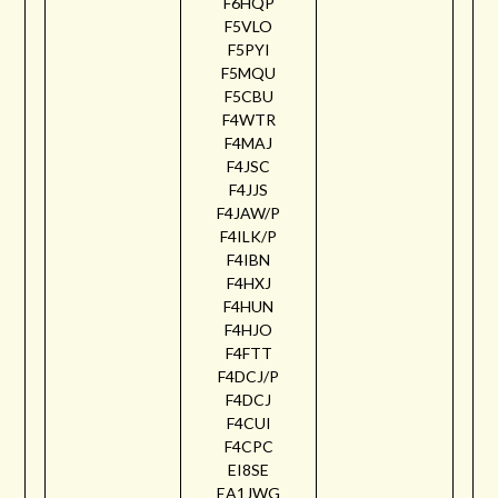
F6HQP
F5VLO
F5PYI
F5MQU
F5CBU
F4WTR
F4MAJ
F4JSC
F4JJS
F4JAW/P
F4ILK/P
F4IBN
F4HXJ
F4HUN
F4HJO
F4FTT
F4DCJ/P
F4DCJ
F4CUI
F4CPC
EI8SE
EA1JWG