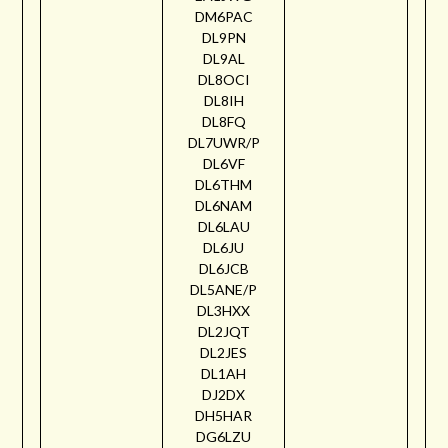
DM6PAC
DL9PN
DL9AL
DL8OCI
DL8IH
DL8FQ
DL7UWR/P
DL6VF
DL6THM
DL6NAM
DL6LAU
DL6JU
DL6JCB
DL5ANE/P
DL3HXX
DL2JQT
DL2JES
DL1AH
DJ2DX
DH5HAR
DG6LZU