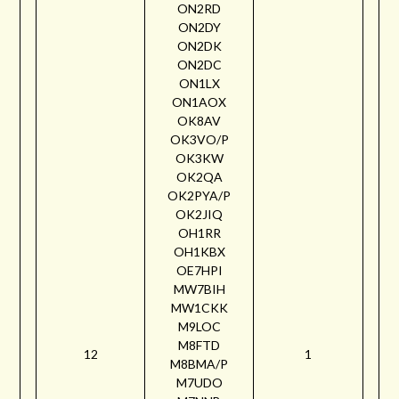
ON2RD
ON2DY
ON2DK
ON2DC
ON1LX
ON1AOX
OK8AV
OK3VO/P
OK3KW
OK2QA
OK2PYA/P
OK2JIQ
OH1RR
OH1KBX
OE7HPI
MW7BIH
MW1CKK
M9LOC
M8FTD
12
1
M8BMA/P
M7UDO