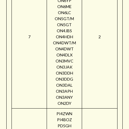
ON6YP
ON6ME
ON6LC
ON5GT/M
ON5GT
ON4JBS
7
ON4HDH
2
ON4DWT/M
ON4DWT
ON4DLX
ON3MVC
ON3JAK
ON3DDH
ON3DDG
ON3DAL
ON3APH
ON3ANY
ON2DY
PI4ZWN
PI4BOZ
PD5GH