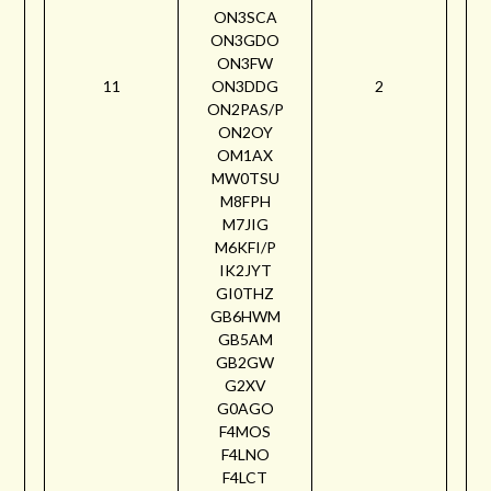
ON3SCA
ON3GDO
ON3FW
11
ON3DDG
2
ON2PAS/P
ON2OY
OM1AX
MW0TSU
M8FPH
M7JIG
M6KFI/P
IK2JYT
GI0THZ
GB6HWM
GB5AM
GB2GW
G2XV
G0AGO
F4MOS
F4LNO
F4LCT