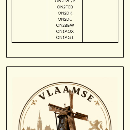
ON2LVC/P
ON2FCB
ON2DK
ON2DC
ON2BBW
ON1AOX
ON1AGT