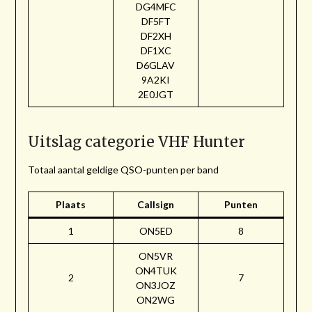
DG4MFC
DF5FT
DF2XH
DF1XC
D6GLAV
9A2KI
2E0JGT
Uitslag categorie VHF Hunter
Totaal aantal geldige QSO-punten per band
Plaats
Callsign
Punten
1
ON5ED
8
ON5VR
ON4TUK
2
7
ON3JOZ
ON2WG