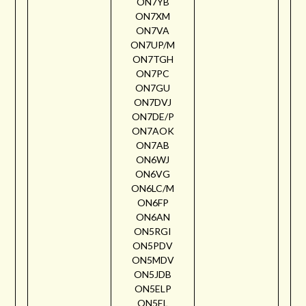
ON7YB
ON7XM
ON7VA
ON7UP/M
ON7TGH
ON7PC
ON7GU
ON7DVJ
ON7DE/P
ON7AOK
ON7AB
ON6WJ
ON6VG
ON6LC/M
ON6FP
ON6AN
ON5RGI
ON5PDV
ON5MDV
ON5JDB
ON5ELP
ON5EL