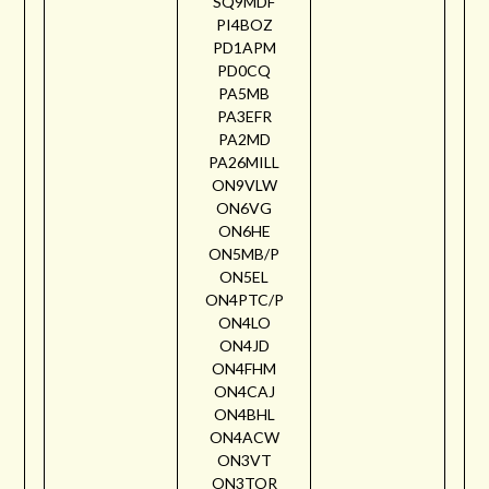
SQ9MDF
PI4BOZ
PD1APM
PD0CQ
PA5MB
PA3EFR
PA2MD
PA26MILL
ON9VLW
ON6VG
ON6HE
ON5MB/P
ON5EL
ON4PTC/P
ON4LO
ON4JD
ON4FHM
ON4CAJ
ON4BHL
ON4ACW
ON3VT
ON3TOR