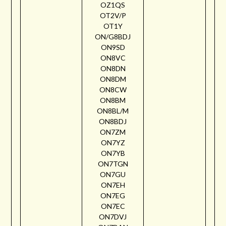
OZ1QS
OT2V/P
OT1Y
ON/G8BDJ
ON9SD
ON8VC
ON8DN
ON8DM
ON8CW
ON8BM
ON8BL/M
ON8BDJ
ON7ZM
ON7YZ
ON7YB
ON7TGN
ON7GU
ON7EH
ON7EG
ON7EC
ON7DVJ