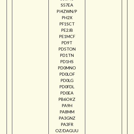
S57EA
PI4ZWN/P
PH2X
PF1SCT
PE2JB
PE1MCF
PD9T
PD5TON
PD1TN
PD1HS
PD0MNO
PD0LOF
PD0LG
PD0FDL
PD0EA
PB6OKZ
PA9H
PA8MM
PA3GNZ
PA3FR
OZ/DAGUU