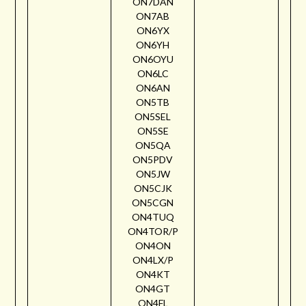
ON7DAN
ON7AB
ON6YX
ON6YH
ON6OYU
ON6LC
ON6AN
ON5TB
ON5SEL
ON5SE
ON5QA
ON5PDV
ON5JW
ON5CJK
ON5CGN
ON4TUQ
ON4TOR/P
ON4ON
ON4LX/P
ON4KT
ON4GT
ON4FL