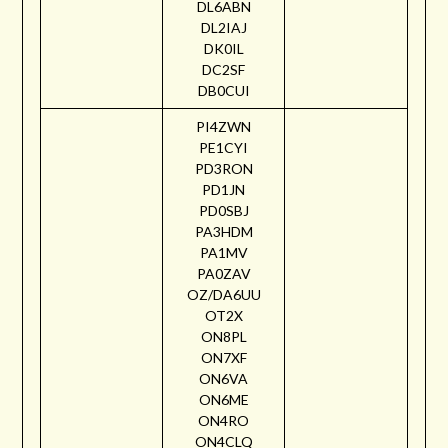
DL6ABN
DL2IAJ
DK0IL
DC2SF
DB0CUI
PI4ZWN
PE1CYI
PD3RON
PD1JN
PD0SBJ
PA3HDM
PA1MV
PA0ZAV
OZ/DA6UU
OT2X
ON8PL
ON7XF
ON6VA
ON6ME
ON4RO
ON4CLQ