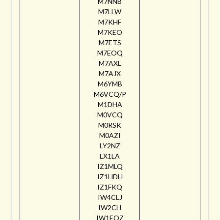
M7NNB
M7LLW
M7KHF
M7KEO
M7ETS
M7EOQ
M7AXL
M7AJX
M6YMB
M6VCQ/P
M1DHA
M0VCQ
M0RSK
M0AZI
LY2NZ
LX1LA
IZ1MLQ
IZ1HDH
IZ1FKQ
IW4CLJ
IW2CH
IW1EQZ