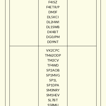
F4ISZ
F4ETR/P
DM3F
DL5KCI
DL2HWI
DL1SWB
DK4BT
DG0JPM
DD9NT
VK2CPC
TM62ODP
TM2CV
TF4WD
SP2AOB
SP1MVG
SP1L
SP1DPA
SM3NRY
SM1HEV
SL7BT
S58MU