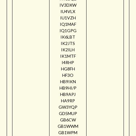
IV3DXW
IU4VLX
IU1VZH
IQ1MAF
IQ1GPG
IK6LBT
IK2JTS
IK2ILH
IK1MTF
I4RHP
HG8FH
HF3O
HB9IKN
HB9HI/P
HB9APJ
HA9RP
GW3YQP
GD5MUP
GB6CW
GB1WWM
GB1WPM