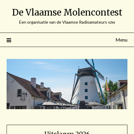
Spring
De Vlaamse Molencontest
naar
de
Een organisatie van de Vlaamse Radioamateurs vzw
inhoud
Menu