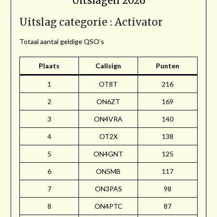
Uitslagen 2026
Uitslag categorie : Activator
Totaal aantal geldige QSO’s
Plaats
Callsign
Punten
1
OT8T
216
2
ON6ZT
169
3
ON4VRA
140
4
OT2X
138
5
ON4GNT
125
6
ON5MB
117
7
ON3PAS
98
8
ON4PTC
87