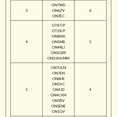
ON7WD
3
ON6ZV
6
ON3EC
OT8T/P
OT2X/P
ON8MA
4
ON5MB
5
ON4RLI
ON3QRP
ON3JAK/MM
ON7ULM
ON7EN
ON6HE
ON5VC
5
ON4JD
4
ON4CKM
ON3RV
ON3ENE
ON1GV