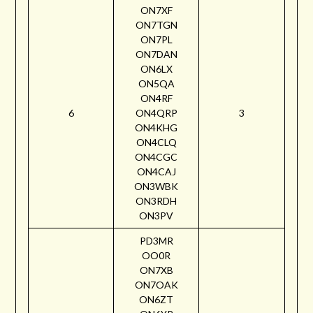
ON7XF
ON7TGN
ON7PL
ON7DAN
ON6LX
ON5QA
ON4RF
6
ON4QRP
3
ON4KHG
ON4CLQ
ON4CGC
ON4CAJ
ON3WBK
ON3RDH
ON3PV
PD3MR
OO0R
ON7XB
ON7OAK
ON6ZT