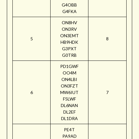
G4OBB
G4FKA
ON8HV
ON3RV
ON3EMT
5
8
HB9HDK
G3PXT
G0TRB
PD1GWF
OO4M
ON4LBI
ON3FZT
6
MW6IUT
7
F5LWF
DL6NAN
DL2EF
DL1DRA
PE4T
PA9AD