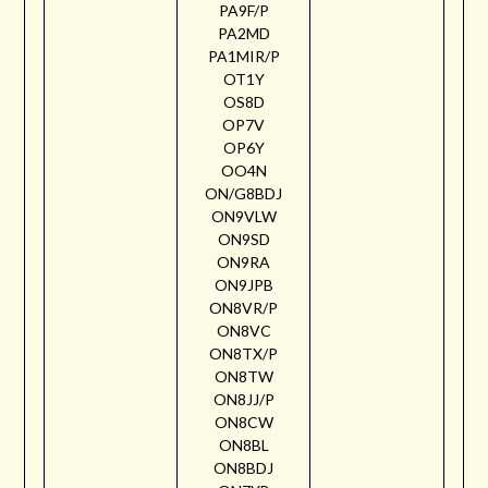
PA9F/P
PA2MD
PA1MIR/P
OT1Y
OS8D
OP7V
OP6Y
OO4N
ON/G8BDJ
ON9VLW
ON9SD
ON9RA
ON9JPB
ON8VR/P
ON8VC
ON8TX/P
ON8TW
ON8JJ/P
ON8CW
ON8BL
ON8BDJ