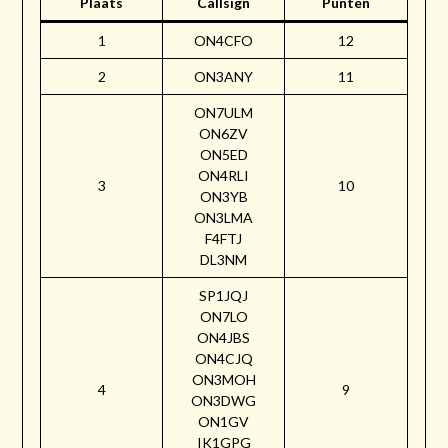
Plaats
Callsign
Punten
1
ON4CFO
12
2
ON3ANY
11
ON7ULM
ON6ZV
ON5ED
ON4RLI
3
10
ON3YB
ON3LMA
F4FTJ
DL3NM
SP1JQJ
ON7LO
ON4JBS
ON4CJQ
ON3MOH
4
9
ON3DWG
ON1GV
IK1GPG