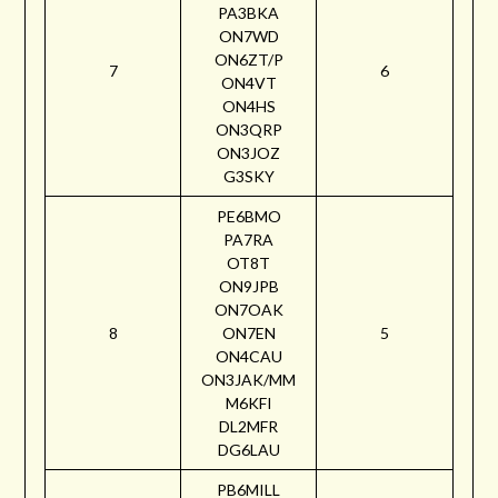
PA3BKA
ON7WD
ON6ZT/P
7
6
ON4VT
ON4HS
ON3QRP
ON3JOZ
G3SKY
PE6BMO
PA7RA
OT8T
ON9JPB
ON7OAK
8
ON7EN
5
ON4CAU
ON3JAK/MM
M6KFI
DL2MFR
DG6LAU
PB6MILL