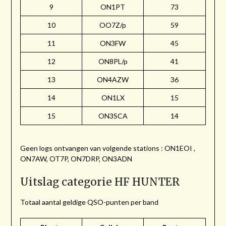
9
ON1PT
73
10
OO7Z/p
59
11
ON3FW
45
12
ON8PL/p
41
13
ON4AZW
36
14
ON1LX
15
15
ON3SCA
14
Geen logs ontvangen van volgende stations : ON1EOI ,
ON7AW, OT7P, ON7DRP, ON3ADN
Uitslag categorie HF HUNTER
Totaal aantal geldige QSO-punten per band