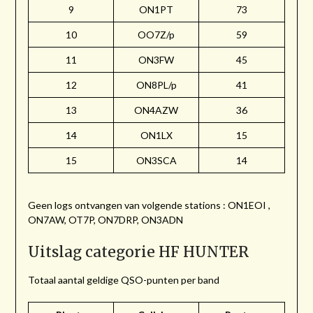
9
ON1PT
73
10
OO7Z/p
59
11
ON3FW
45
12
ON8PL/p
41
13
ON4AZW
36
14
ON1LX
15
15
ON3SCA
14
Geen logs ontvangen van volgende stations : ON1EOI ,
ON7AW, OT7P, ON7DRP, ON3ADN
Uitslag categorie HF HUNTER
Totaal aantal geldige QSO-punten per band