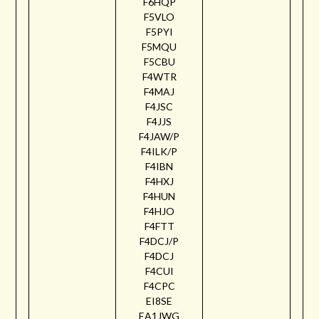
F6HQP
F5VLO
F5PYI
F5MQU
F5CBU
F4WTR
F4MAJ
F4JSC
F4JJS
F4JAW/P
F4ILK/P
F4IBN
F4HXJ
F4HUN
F4HJO
F4FTT
F4DCJ/P
F4DCJ
F4CUI
F4CPC
EI8SE
EA1JWG