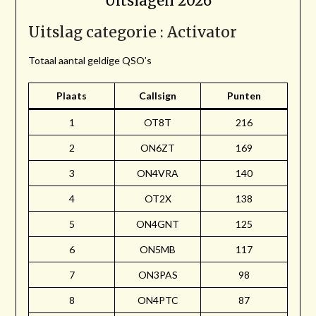
Uitslagen 2026
Uitslag categorie : Activator
Totaal aantal geldige QSO’s
Plaats
Callsign
Punten
1
OT8T
216
2
ON6ZT
169
3
ON4VRA
140
4
OT2X
138
5
ON4GNT
125
6
ON5MB
117
7
ON3PAS
98
8
ON4PTC
87