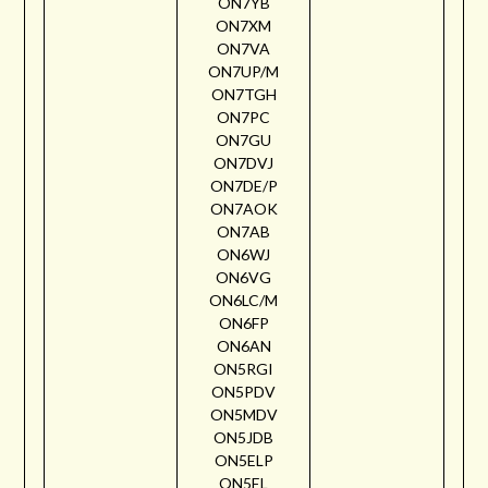
ON7YB
ON7XM
ON7VA
ON7UP/M
ON7TGH
ON7PC
ON7GU
ON7DVJ
ON7DE/P
ON7AOK
ON7AB
ON6WJ
ON6VG
ON6LC/M
ON6FP
ON6AN
ON5RGI
ON5PDV
ON5MDV
ON5JDB
ON5ELP
ON5EL