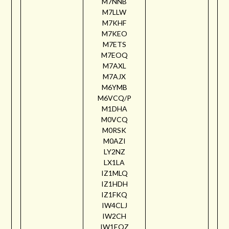
M7NNB
M7LLW
M7KHF
M7KEO
M7ETS
M7EOQ
M7AXL
M7AJX
M6YMB
M6VCQ/P
M1DHA
M0VCQ
M0RSK
M0AZI
LY2NZ
LX1LA
IZ1MLQ
IZ1HDH
IZ1FKQ
IW4CLJ
IW2CH
IW1EQZ