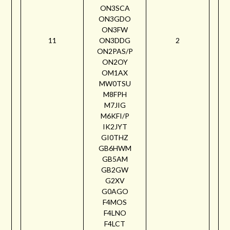
ON3SCA
ON3GDO
ON3FW
11
ON3DDG
2
ON2PAS/P
ON2OY
OM1AX
MW0TSU
M8FPH
M7JIG
M6KFI/P
IK2JYT
GI0THZ
GB6HWM
GB5AM
GB2GW
G2XV
G0AGO
F4MOS
F4LNO
F4LCT