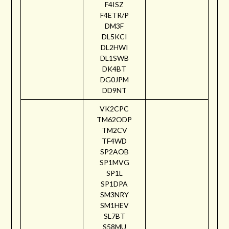
F4ISZ
F4ETR/P
DM3F
DL5KCI
DL2HWI
DL1SWB
DK4BT
DG0JPM
DD9NT
VK2CPC
TM62ODP
TM2CV
TF4WD
SP2AOB
SP1MVG
SP1L
SP1DPA
SM3NRY
SM1HEV
SL7BT
S58MU