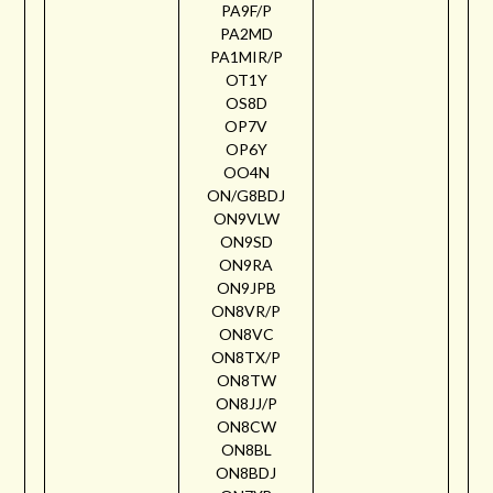
PA9F/P
PA2MD
PA1MIR/P
OT1Y
OS8D
OP7V
OP6Y
OO4N
ON/G8BDJ
ON9VLW
ON9SD
ON9RA
ON9JPB
ON8VR/P
ON8VC
ON8TX/P
ON8TW
ON8JJ/P
ON8CW
ON8BL
ON8BDJ