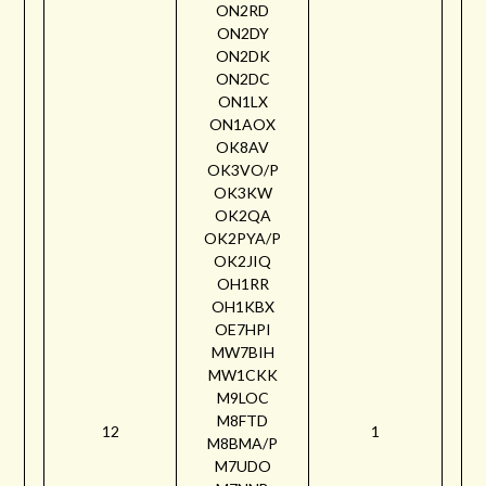
ON2RD
ON2DY
ON2DK
ON2DC
ON1LX
ON1AOX
OK8AV
OK3VO/P
OK3KW
OK2QA
OK2PYA/P
OK2JIQ
OH1RR
OH1KBX
OE7HPI
MW7BIH
MW1CKK
M9LOC
M8FTD
12
1
M8BMA/P
M7UDO