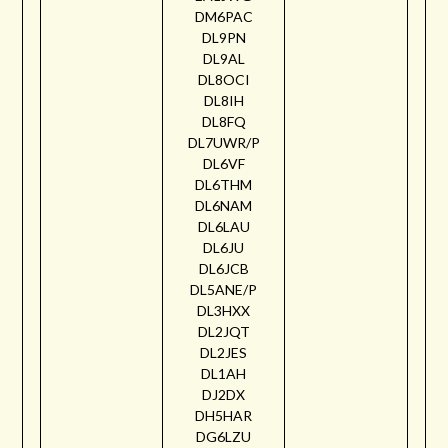
DM6PAC
DL9PN
DL9AL
DL8OCI
DL8IH
DL8FQ
DL7UWR/P
DL6VF
DL6THM
DL6NAM
DL6LAU
DL6JU
DL6JCB
DL5ANE/P
DL3HXX
DL2JQT
DL2JES
DL1AH
DJ2DX
DH5HAR
DG6LZU