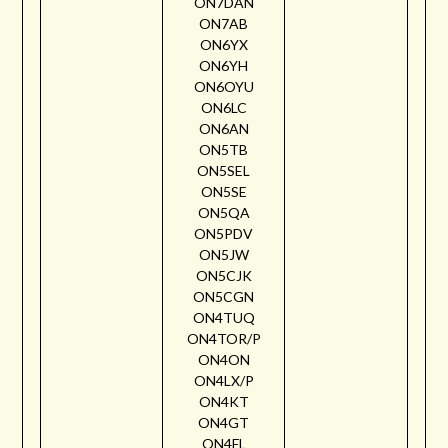
ON7DAN
ON7AB
ON6YX
ON6YH
ON6OYU
ON6LC
ON6AN
ON5TB
ON5SEL
ON5SE
ON5QA
ON5PDV
ON5JW
ON5CJK
ON5CGN
ON4TUQ
ON4TOR/P
ON4ON
ON4LX/P
ON4KT
ON4GT
ON4FL