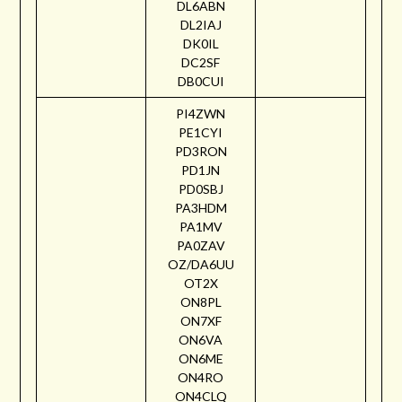
DL6ABN
DL2IAJ
DK0IL
DC2SF
DB0CUI
PI4ZWN
PE1CYI
PD3RON
PD1JN
PD0SBJ
PA3HDM
PA1MV
PA0ZAV
OZ/DA6UU
OT2X
ON8PL
ON7XF
ON6VA
ON6ME
ON4RO
ON4CLQ