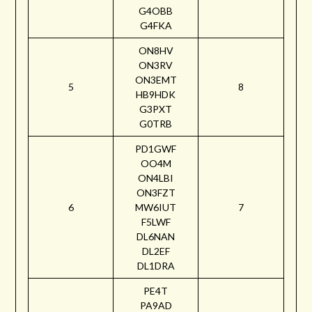
G4OBB
G4FKA
ON8HV
ON3RV
ON3EMT
5
8
HB9HDK
G3PXT
G0TRB
PD1GWF
OO4M
ON4LBI
ON3FZT
6
MW6IUT
7
F5LWF
DL6NAN
DL2EF
DL1DRA
PE4T
PA9AD