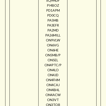
SQ9MDF
PI4BOZ
PD1APM
PD0CQ
PA5MB
PA3EFR
PA2MD
PA26MILL
ON9VLW
ON6VG
ON6HE
ON5MB/P
ON5EL
ON4PTC/P
ON4LO
ON4JD
ON4FHM
ON4CAJ
ON4BHL
ON4ACW
ON3VT
ON3TOR