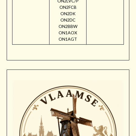
ON2LVC/P
ON2FCB
ON2DK
ON2DC
ON2BBW
ON1AOX
ON1AGT