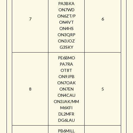
PA3BKA
ON7WD
ON6ZT/P
7
6
ON4VT
ON4HS
ON3QRP
ON3JOZ
G3SKY
PE6BMO
PA7RA
OT8T
ON9JPB
ON7OAK
8
ON7EN
5
ON4CAU
ON3JAK/MM
M6KFI
DL2MFR
DG6LAU
PB6MILL