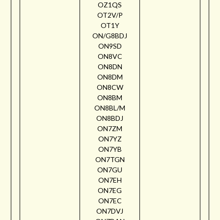
OZ1QS
OT2V/P
OT1Y
ON/G8BDJ
ON9SD
ON8VC
ON8DN
ON8DM
ON8CW
ON8BM
ON8BL/M
ON8BDJ
ON7ZM
ON7YZ
ON7YB
ON7TGN
ON7GU
ON7EH
ON7EG
ON7EC
ON7DVJ