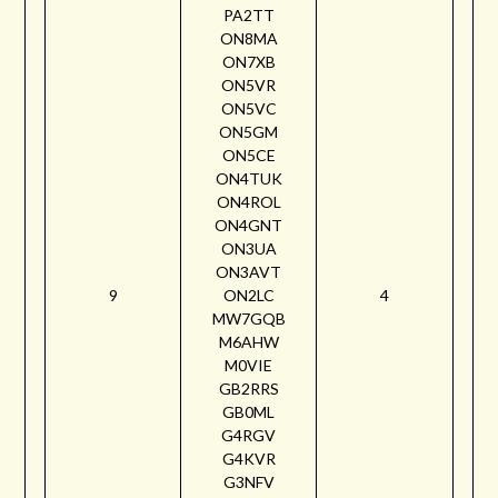
PA2TT
ON8MA
ON7XB
ON5VR
ON5VC
ON5GM
ON5CE
ON4TUK
ON4ROL
ON4GNT
ON3UA
ON3AVT
9
ON2LC
4
MW7GQB
M6AHW
M0VIE
GB2RRS
GB0ML
G4RGV
G4KVR
G3NFV