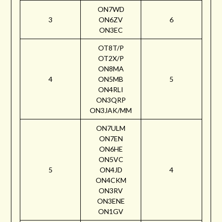
ON7WD
3
ON6ZV
6
ON3EC
OT8T/P
OT2X/P
ON8MA
4
ON5MB
5
ON4RLI
ON3QRP
ON3JAK/MM
ON7ULM
ON7EN
ON6HE
ON5VC
5
ON4JD
4
ON4CKM
ON3RV
ON3ENE
ON1GV