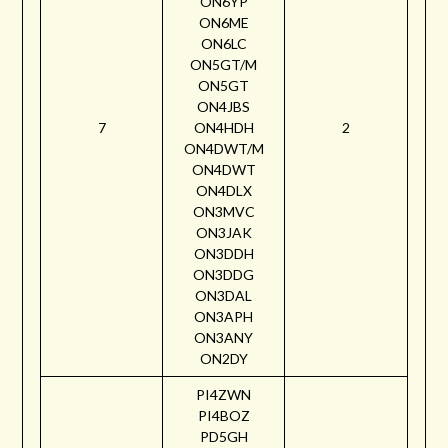
ON6YP
ON6ME
ON6LC
ON5GT/M
ON5GT
ON4JBS
7
ON4HDH
2
ON4DWT/M
ON4DWT
ON4DLX
ON3MVC
ON3JAK
ON3DDH
ON3DDG
ON3DAL
ON3APH
ON3ANY
ON2DY
PI4ZWN
PI4BOZ
PD5GH