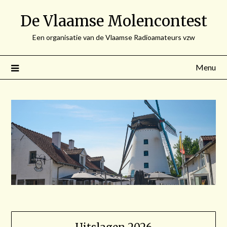
Spring
De Vlaamse Molencontest
naar
de
Een organisatie van de Vlaamse Radioamateurs vzw
inhoud
Menu