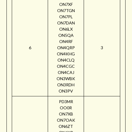
ON7XF
ON7TGN
ON7PL
ON7DAN
ON6LX
ON5QA
ON4RF
6
ON4QRP
3
ON4KHG
ON4CLQ
ON4CGC
ON4CAJ
ON3WBK
ON3RDH
ON3PV
PD3MR
OO0R
ON7XB
ON7OAK
ON6ZT