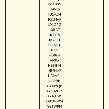
IV3DXW
IU4VLX
IU1VZH
IQ1MAF
IQ1GPG
IK6LBT
IK2JTS
IK2ILH
IK1MTF
I4RHP
HG8FH
HF3O
HB9IKN
HB9HI/P
HB9APJ
HA9RP
GW3YQP
GD5MUP
GB6CW
GB1WWM
GB1WPM