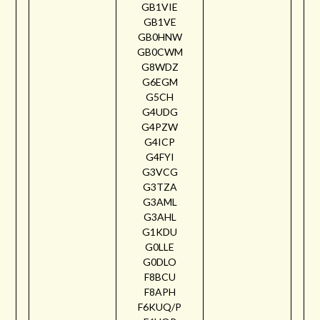
GB1VIE
GB1VE
GB0HNW
GB0CWM
G8WDZ
G6EGM
G5CH
G4UDG
G4PZW
G4ICP
G4FYI
G3VCG
G3TZA
G3AML
G3AHL
G1KDU
G0LLE
G0DLO
F8BCU
F8APH
F6KUQ/P