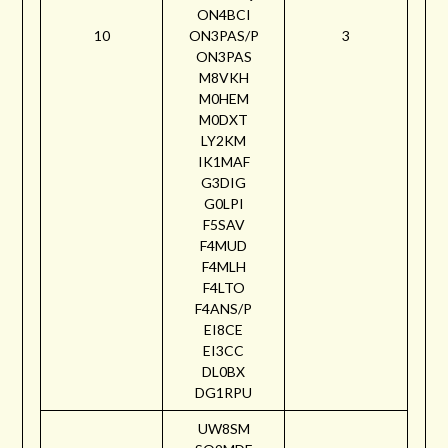
ON4BCI
10
ON3PAS/P
3
ON3PAS
M8VKH
M0HEM
M0DXT
LY2KM
IK1MAF
G3DIG
G0LPI
F5SAV
F4MUD
F4MLH
F4LTO
F4ANS/P
EI8CE
EI3CC
DL0BX
DG1RPU
UW8SM