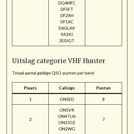
DG4MFC
DF5FT
DF2XH
DF1XC
D6GLAV
9A2KI
2E0JGT
Uitslag categorie VHF Hunter
Totaal aantal geldige QSO-punten per band
Plaats
Callsign
Punten
1
ON5ED
8
ON5VR
ON4TUK
2
7
ON3JOZ
ON2WG