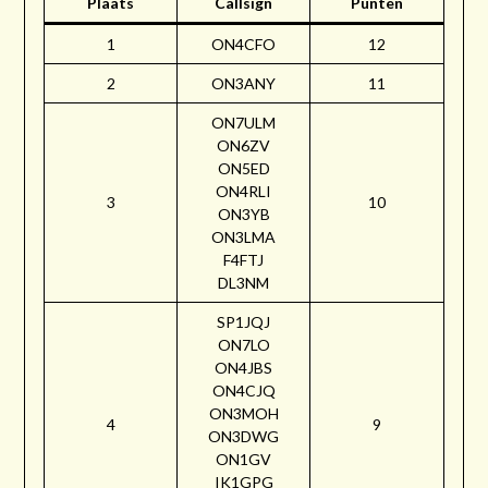
Plaats
Callsign
Punten
1
ON4CFO
12
2
ON3ANY
11
ON7ULM
ON6ZV
ON5ED
ON4RLI
3
10
ON3YB
ON3LMA
F4FTJ
DL3NM
SP1JQJ
ON7LO
ON4JBS
ON4CJQ
ON3MOH
4
9
ON3DWG
ON1GV
IK1GPG