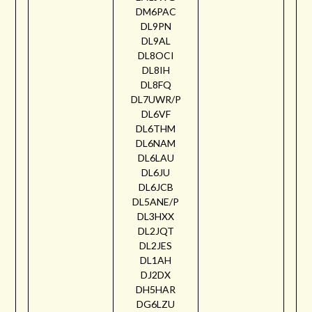
DM6PAC
DL9PN
DL9AL
DL8OCI
DL8IH
DL8FQ
DL7UWR/P
DL6VF
DL6THM
DL6NAM
DL6LAU
DL6JU
DL6JCB
DL5ANE/P
DL3HXX
DL2JQT
DL2JES
DL1AH
DJ2DX
DH5HAR
DG6LZU