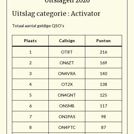
Uitslagen 2026
Uitslag categorie : Activator
Totaal aantal geldige QSO’s
Plaats
Callsign
Punten
1
OT8T
216
2
ON6ZT
169
3
ON4VRA
140
4
OT2X
138
5
ON4GNT
125
6
ON5MB
117
7
ON3PAS
98
8
ON4PTC
87