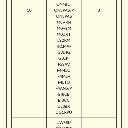
ON4BCI
10
ON3PAS/P
3
ON3PAS
M8VKH
M0HEM
M0DXT
LY2KM
IK1MAF
G3DIG
G0LPI
F5SAV
F4MUD
F4MLH
F4LTO
F4ANS/P
EI8CE
EI3CC
DL0BX
DG1RPU
UW8SM