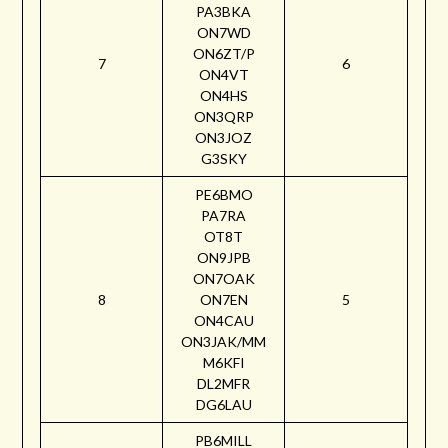
PA3BKA
ON7WD
ON6ZT/P
7
6
ON4VT
ON4HS
ON3QRP
ON3JOZ
G3SKY
PE6BMO
PA7RA
OT8T
ON9JPB
ON7OAK
8
ON7EN
5
ON4CAU
ON3JAK/MM
M6KFI
DL2MFR
DG6LAU
PB6MILL