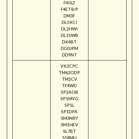
F4ISZ
F4ETR/P
DM3F
DL5KCI
DL2HWI
DL1SWB
DK4BT
DG0JPM
DD9NT
VK2CPC
TM62ODP
TM2CV
TF4WD
SP2AOB
SP1MVG
SP1L
SP1DPA
SM3NRY
SM1HEV
SL7BT
S58MU