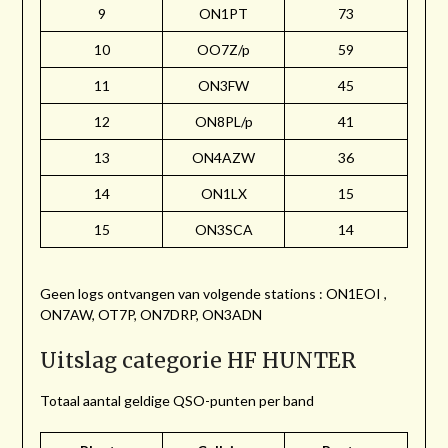
9
ON1PT
73
10
OO7Z/p
59
11
ON3FW
45
12
ON8PL/p
41
13
ON4AZW
36
14
ON1LX
15
15
ON3SCA
14
Geen logs ontvangen van volgende stations : ON1EOI ,
ON7AW, OT7P, ON7DRP, ON3ADN
Uitslag categorie HF HUNTER
Totaal aantal geldige QSO-punten per band