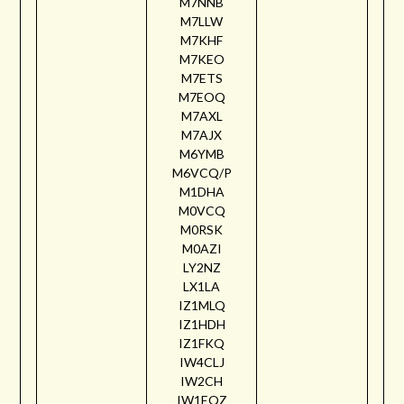
M7NNB
M7LLW
M7KHF
M7KEO
M7ETS
M7EOQ
M7AXL
M7AJX
M6YMB
M6VCQ/P
M1DHA
M0VCQ
M0RSK
M0AZI
LY2NZ
LX1LA
IZ1MLQ
IZ1HDH
IZ1FKQ
IW4CLJ
IW2CH
IW1EQZ