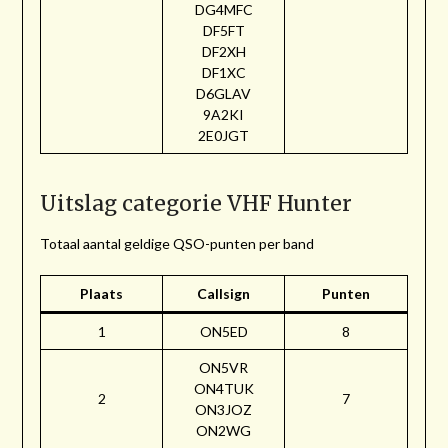
DG4MFC
DF5FT
DF2XH
DF1XC
D6GLAV
9A2KI
2E0JGT
Uitslag categorie VHF Hunter
Totaal aantal geldige QSO-punten per band
Plaats
Callsign
Punten
1
ON5ED
8
ON5VR
ON4TUK
2
7
ON3JOZ
ON2WG