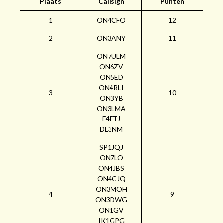
Plaats
Callsign
Punten
1
ON4CFO
12
2
ON3ANY
11
ON7ULM
ON6ZV
ON5ED
ON4RLI
3
10
ON3YB
ON3LMA
F4FTJ
DL3NM
SP1JQJ
ON7LO
ON4JBS
ON4CJQ
ON3MOH
4
9
ON3DWG
ON1GV
IK1GPG