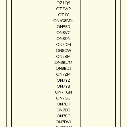
OZ1QS
OT2V/P
OT1Y
ON/G8BDJ
ON9SD
ON8VC
ON8DN
ON8DM
ON8CW
ON8BM
ON8BL/M
ON8BDJ
ON7ZM
ON7YZ
ON7YB
ON7TGN
ON7GU
ON7EH
ON7EG
ON7EC
ON7DVJ