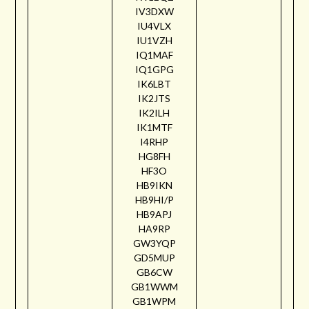
IV3DXW
IU4VLX
IU1VZH
IQ1MAF
IQ1GPG
IK6LBT
IK2JTS
IK2ILH
IK1MTF
I4RHP
HG8FH
HF3O
HB9IKN
HB9HI/P
HB9APJ
HA9RP
GW3YQP
GD5MUP
GB6CW
GB1WWM
GB1WPM