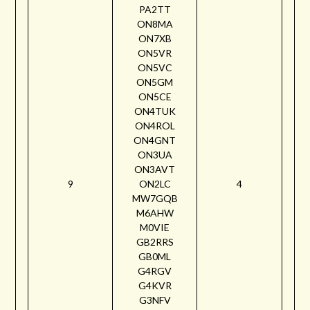
PA2TT
ON8MA
ON7XB
ON5VR
ON5VC
ON5GM
ON5CE
ON4TUK
ON4ROL
ON4GNT
ON3UA
ON3AVT
9
ON2LC
4
MW7GQB
M6AHW
M0VIE
GB2RRS
GB0ML
G4RGV
G4KVR
G3NFV