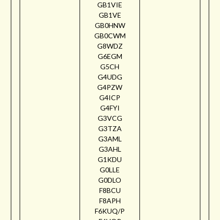
GB1VIE
GB1VE
GB0HNW
GB0CWM
G8WDZ
G6EGM
G5CH
G4UDG
G4PZW
G4ICP
G4FYI
G3VCG
G3TZA
G3AML
G3AHL
G1KDU
G0LLE
G0DLO
F8BCU
F8APH
F6KUQ/P