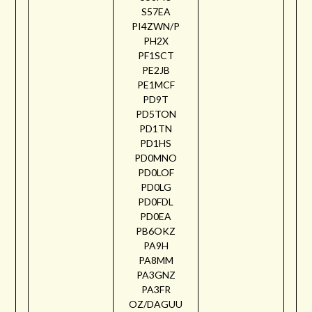
S57EA
PI4ZWN/P
PH2X
PF1SCT
PE2JB
PE1MCF
PD9T
PD5TON
PD1TN
PD1HS
PD0MNO
PD0LOF
PD0LG
PD0FDL
PD0EA
PB6OKZ
PA9H
PA8MM
PA3GNZ
PA3FR
OZ/DAGUU