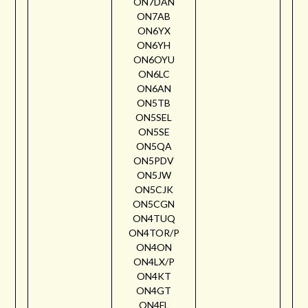
ON7DAN
ON7AB
ON6YX
ON6YH
ON6OYU
ON6LC
ON6AN
ON5TB
ON5SEL
ON5SE
ON5QA
ON5PDV
ON5JW
ON5CJK
ON5CGN
ON4TUQ
ON4TOR/P
ON4ON
ON4LX/P
ON4KT
ON4GT
ON4FL