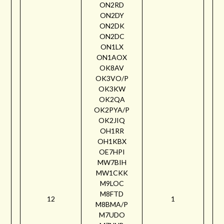
ON2RD
ON2DY
ON2DK
ON2DC
ON1LX
ON1AOX
OK8AV
OK3VO/P
OK3KW
OK2QA
OK2PYA/P
OK2JIQ
OH1RR
OH1KBX
OE7HPI
MW7BIH
MW1CKK
M9LOC
M8FTD
12
1
M8BMA/P
M7UDO