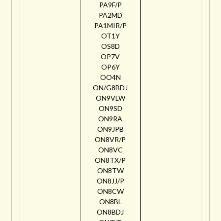
PA9F/P
PA2MD
PA1MIR/P
OT1Y
OS8D
OP7V
OP6Y
OO4N
ON/G8BDJ
ON9VLW
ON9SD
ON9RA
ON9JPB
ON8VR/P
ON8VC
ON8TX/P
ON8TW
ON8JJ/P
ON8CW
ON8BL
ON8BDJ