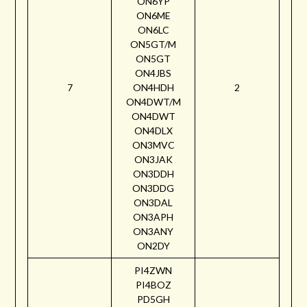
ON6YP
ON6ME
ON6LC
ON5GT/M
ON5GT
ON4JBS
7
ON4HDH
2
ON4DWT/M
ON4DWT
ON4DLX
ON3MVC
ON3JAK
ON3DDH
ON3DDG
ON3DAL
ON3APH
ON3ANY
ON2DY
PI4ZWN
PI4BOZ
PD5GH