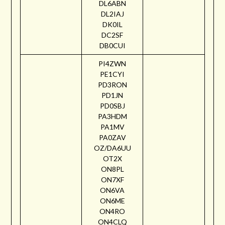
DL6ABN
DL2IAJ
DK0IL
DC2SF
DB0CUI
PI4ZWN
PE1CYI
PD3RON
PD1JN
PD0SBJ
PA3HDM
PA1MV
PA0ZAV
OZ/DA6UU
OT2X
ON8PL
ON7XF
ON6VA
ON6ME
ON4RO
ON4CLQ