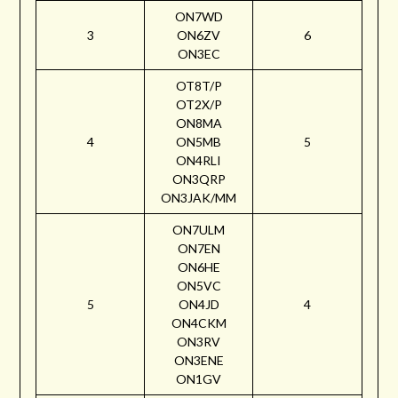
ON7WD
3
ON6ZV
6
ON3EC
OT8T/P
OT2X/P
ON8MA
4
ON5MB
5
ON4RLI
ON3QRP
ON3JAK/MM
ON7ULM
ON7EN
ON6HE
ON5VC
5
ON4JD
4
ON4CKM
ON3RV
ON3ENE
ON1GV