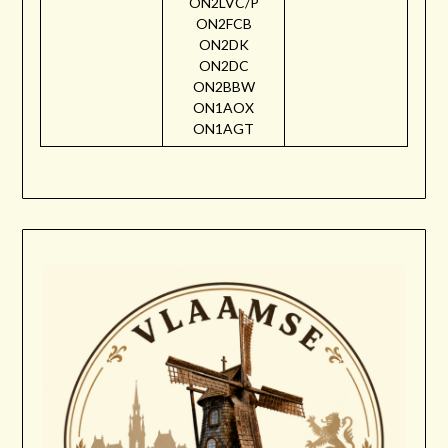
ON2LVC/P
ON2FCB
ON2DK
ON2DC
ON2BBW
ON1AOX
ON1AGT