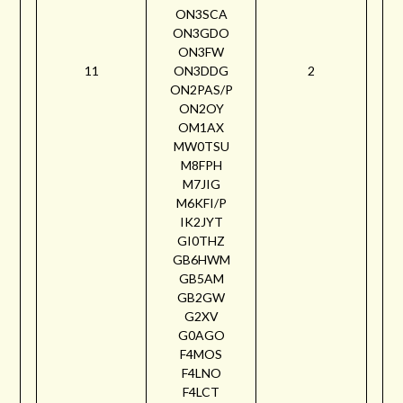
ON3SCA
ON3GDO
ON3FW
11
ON3DDG
2
ON2PAS/P
ON2OY
OM1AX
MW0TSU
M8FPH
M7JIG
M6KFI/P
IK2JYT
GI0THZ
GB6HWM
GB5AM
GB2GW
G2XV
G0AGO
F4MOS
F4LNO
F4LCT