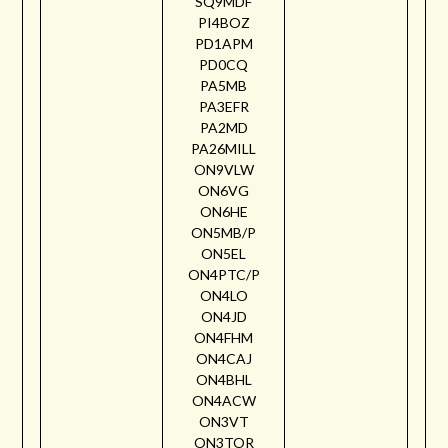
SQ9MDF
PI4BOZ
PD1APM
PD0CQ
PA5MB
PA3EFR
PA2MD
PA26MILL
ON9VLW
ON6VG
ON6HE
ON5MB/P
ON5EL
ON4PTC/P
ON4LO
ON4JD
ON4FHM
ON4CAJ
ON4BHL
ON4ACW
ON3VT
ON3TOR