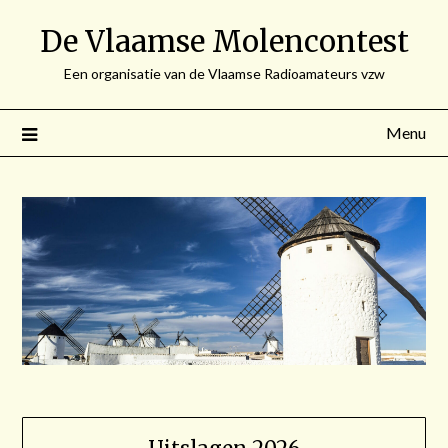
Spring
De Vlaamse Molencontest
naar
de
Een organisatie van de Vlaamse Radioamateurs vzw
inhoud
Menu