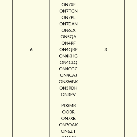
ON7XF
ON7TGN
ON7PL
ON7DAN
ON6LX
ON5QA
ON4RF
6
ON4QRP
3
ON4KHG
ON4CLQ
ON4CGC
ON4CAJ
ON3WBK
ON3RDH
ON3PV
PD3MR
OO0R
ON7XB
ON7OAK
ON6ZT