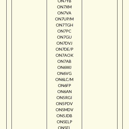
ON7YB
ON7XM
ON7VA
ON7UP/M
ON7TGH
ON7PC
ON7GU
ON7DVJ
ON7DE/P
ON7AOK
ON7AB
ON6WJ
ON6VG
ON6LC/M
ON6FP
ON6AN
ON5RGI
ON5PDV
ON5MDV
ON5JDB
ON5ELP
ON5EL