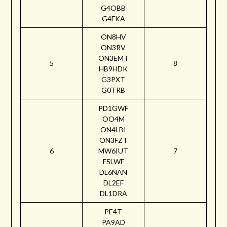
G4OBB
G4FKA
ON8HV
ON3RV
ON3EMT
5
8
HB9HDK
G3PXT
G0TRB
PD1GWF
OO4M
ON4LBI
ON3FZT
6
MW6IUT
7
F5LWF
DL6NAN
DL2EF
DL1DRA
PE4T
PA9AD