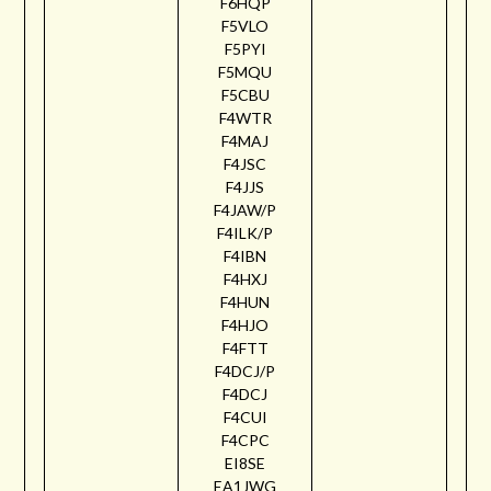
F6HQP
F5VLO
F5PYI
F5MQU
F5CBU
F4WTR
F4MAJ
F4JSC
F4JJS
F4JAW/P
F4ILK/P
F4IBN
F4HXJ
F4HUN
F4HJO
F4FTT
F4DCJ/P
F4DCJ
F4CUI
F4CPC
EI8SE
EA1JWG