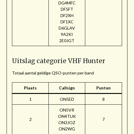
DG4MFC
DF5FT
DF2XH
DF1XC
D6GLAV
9A2KI
2E0JGT
Uitslag categorie VHF Hunter
Totaal aantal geldige QSO-punten per band
Plaats
Callsign
Punten
1
ON5ED
8
ON5VR
ON4TUK
2
7
ON3JOZ
ON2WG