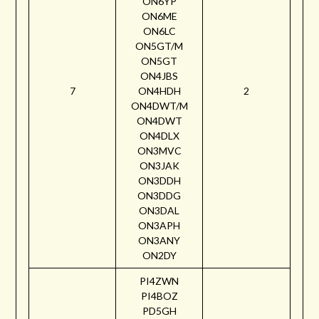
ON6YP
ON6ME
ON6LC
ON5GT/M
ON5GT
ON4JBS
7
ON4HDH
2
ON4DWT/M
ON4DWT
ON4DLX
ON3MVC
ON3JAK
ON3DDH
ON3DDG
ON3DAL
ON3APH
ON3ANY
ON2DY
PI4ZWN
PI4BOZ
PD5GH