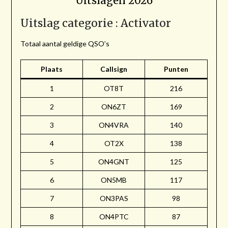
Uitslagen 2026
Uitslag categorie : Activator
Totaal aantal geldige QSO’s
Plaats
Callsign
Punten
1
OT8T
216
2
ON6ZT
169
3
ON4VRA
140
4
OT2X
138
5
ON4GNT
125
6
ON5MB
117
7
ON3PAS
98
8
ON4PTC
87