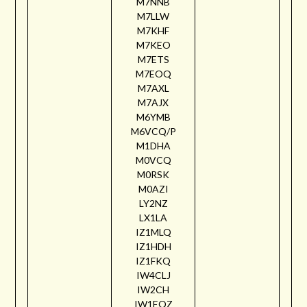
M7NNB
M7LLW
M7KHF
M7KEO
M7ETS
M7EOQ
M7AXL
M7AJX
M6YMB
M6VCQ/P
M1DHA
M0VCQ
M0RSK
M0AZI
LY2NZ
LX1LA
IZ1MLQ
IZ1HDH
IZ1FKQ
IW4CLJ
IW2CH
IW1EQZ