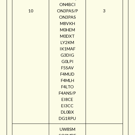
ON4BCI
10
ON3PAS/P
3
ON3PAS
M8VKH
M0HEM
M0DXT
LY2KM
IK1MAF
G3DIG
G0LPI
F5SAV
F4MUD
F4MLH
F4LTO
F4ANS/P
EI8CE
EI3CC
DL0BX
DG1RPU
UW8SM