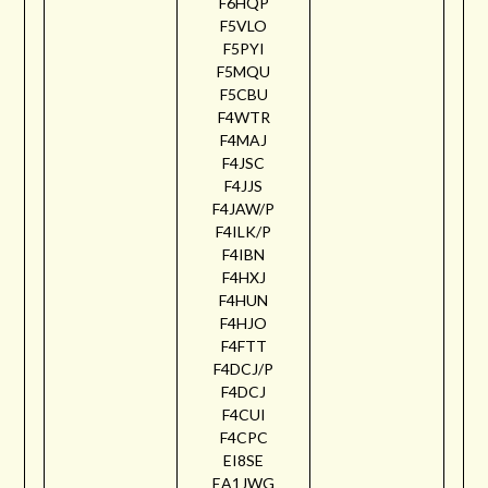
F6HQP
F5VLO
F5PYI
F5MQU
F5CBU
F4WTR
F4MAJ
F4JSC
F4JJS
F4JAW/P
F4ILK/P
F4IBN
F4HXJ
F4HUN
F4HJO
F4FTT
F4DCJ/P
F4DCJ
F4CUI
F4CPC
EI8SE
EA1JWG