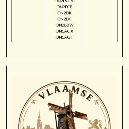
ON2LVC/P
ON2FCB
ON2DK
ON2DC
ON2BBW
ON1AOX
ON1AGT