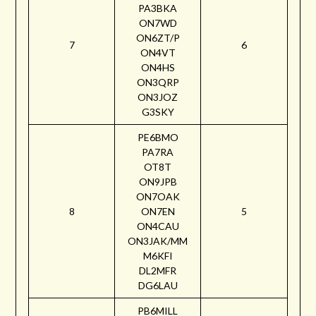
PA3BKA
ON7WD
ON6ZT/P
7
6
ON4VT
ON4HS
ON3QRP
ON3JOZ
G3SKY
PE6BMO
PA7RA
OT8T
ON9JPB
ON7OAK
8
ON7EN
5
ON4CAU
ON3JAK/MM
M6KFI
DL2MFR
DG6LAU
PB6MILL