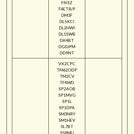
F4ISZ
F4ETR/P
DM3F
DL5KCI
DL2HWI
DL1SWB
DK4BT
DG0JPM
DD9NT
VK2CPC
TM62ODP
TM2CV
TF4WD
SP2AOB
SP1MVG
SP1L
SP1DPA
SM3NRY
SM1HEV
SL7BT
S58MU