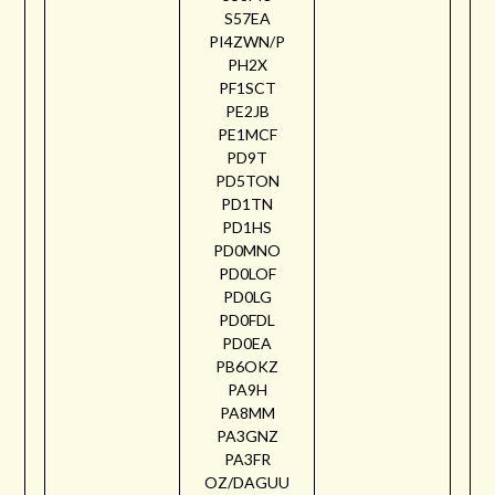
S57EA
PI4ZWN/P
PH2X
PF1SCT
PE2JB
PE1MCF
PD9T
PD5TON
PD1TN
PD1HS
PD0MNO
PD0LOF
PD0LG
PD0FDL
PD0EA
PB6OKZ
PA9H
PA8MM
PA3GNZ
PA3FR
OZ/DAGUU