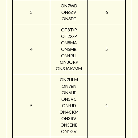
ON7WD
3
ON6ZV
6
ON3EC
OT8T/P
OT2X/P
ON8MA
4
ON5MB
5
ON4RLI
ON3QRP
ON3JAK/MM
ON7ULM
ON7EN
ON6HE
ON5VC
5
ON4JD
4
ON4CKM
ON3RV
ON3ENE
ON1GV