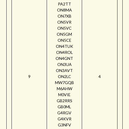
PA2TT
ON8MA
ON7XB
ON5VR
ON5VC
ON5GM
ON5CE
ON4TUK
ON4ROL
ON4GNT
ON3UA
ON3AVT
9
ON2LC
4
MW7GQB
M6AHW
M0VIE
GB2RRS
GB0ML
G4RGV
G4KVR
G3NFV