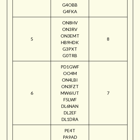
G4OBB
G4FKA
ON8HV
ON3RV
ON3EMT
5
8
HB9HDK
G3PXT
G0TRB
PD1GWF
OO4M
ON4LBI
ON3FZT
6
MW6IUT
7
F5LWF
DL6NAN
DL2EF
DL1DRA
PE4T
PA9AD