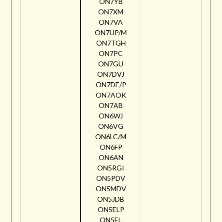
ON7YB
ON7XM
ON7VA
ON7UP/M
ON7TGH
ON7PC
ON7GU
ON7DVJ
ON7DE/P
ON7AOK
ON7AB
ON6WJ
ON6VG
ON6LC/M
ON6FP
ON6AN
ON5RGI
ON5PDV
ON5MDV
ON5JDB
ON5ELP
ON5EL