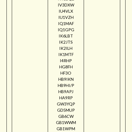
IV3DXW
IU4VLX
IU1VZH
IQ1MAF
IQ1GPG
IK6LBT
IK2JTS
IK2ILH
IK1MTF
I4RHP
HG8FH
HF3O
HB9IKN
HB9HI/P
HB9APJ
HA9RP
GW3YQP
GD5MUP
GB6CW
GB1WWM
GB1WPM