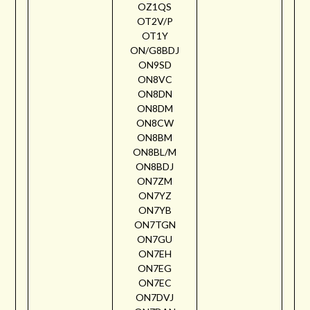
OZ1QS
OT2V/P
OT1Y
ON/G8BDJ
ON9SD
ON8VC
ON8DN
ON8DM
ON8CW
ON8BM
ON8BL/M
ON8BDJ
ON7ZM
ON7YZ
ON7YB
ON7TGN
ON7GU
ON7EH
ON7EG
ON7EC
ON7DVJ