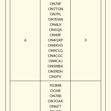
ON7XF
ON7TGN
ON7PL
ON7DAN
ON6LX
ON5QA
ON4RF
6
ON4QRP
3
ON4KHG
ON4CLQ
ON4CGC
ON4CAJ
ON3WBK
ON3RDH
ON3PV
PD3MR
OO0R
ON7XB
ON7OAK
ON6ZT