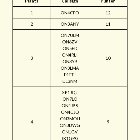
Plaats
Callsign
Punten
1
ON4CFO
12
2
ON3ANY
11
ON7ULM
ON6ZV
ON5ED
ON4RLI
3
10
ON3YB
ON3LMA
F4FTJ
DL3NM
SP1JQJ
ON7LO
ON4JBS
ON4CJQ
ON3MOH
4
9
ON3DWG
ON1GV
IK1GPG