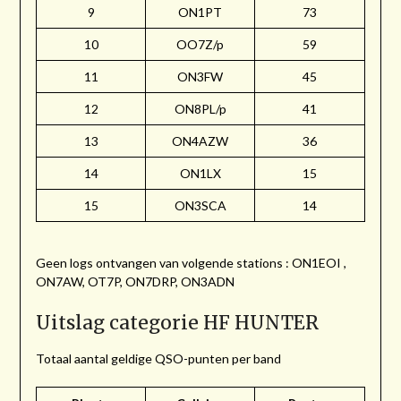
9
ON1PT
73
10
OO7Z/p
59
11
ON3FW
45
12
ON8PL/p
41
13
ON4AZW
36
14
ON1LX
15
15
ON3SCA
14
Geen logs ontvangen van volgende stations : ON1EOI ,
ON7AW, OT7P, ON7DRP, ON3ADN
Uitslag categorie HF HUNTER
Totaal aantal geldige QSO-punten per band