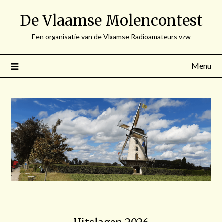
Spring
De Vlaamse Molencontest
naar
de
Een organisatie van de Vlaamse Radioamateurs vzw
inhoud
Menu