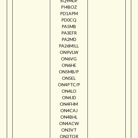
SQ9MDF
PI4BOZ
PD1APM
PD0CQ
PA5MB
PA3EFR
PA2MD
PA26MILL
ON9VLW
ON6VG
ON6HE
ON5MB/P
ON5EL
ON4PTC/P
ON4LO
ON4JD
ON4FHM
ON4CAJ
ON4BHL
ON4ACW
ON3VT
ON3TOR