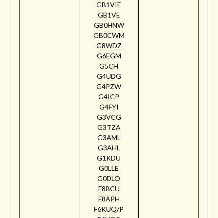
GB1VIE
GB1VE
GB0HNW
GB0CWM
G8WDZ
G6EGM
G5CH
G4UDG
G4PZW
G4ICP
G4FYI
G3VCG
G3TZA
G3AML
G3AHL
G1KDU
G0LLE
G0DLO
F8BCU
F8APH
F6KUQ/P