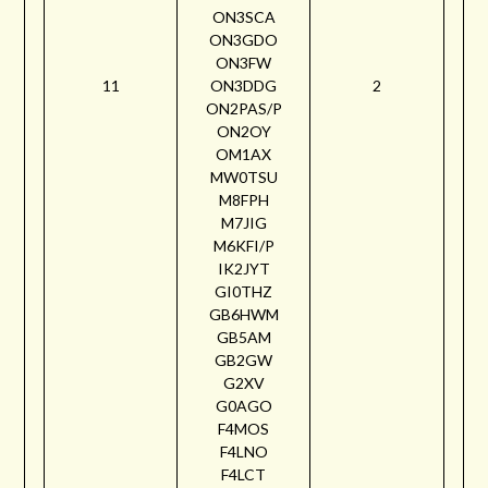
ON3SCA
ON3GDO
ON3FW
11
ON3DDG
2
ON2PAS/P
ON2OY
OM1AX
MW0TSU
M8FPH
M7JIG
M6KFI/P
IK2JYT
GI0THZ
GB6HWM
GB5AM
GB2GW
G2XV
G0AGO
F4MOS
F4LNO
F4LCT