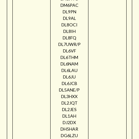
DM6PAC
DL9PN
DL9AL
DL8OCI
DL8IH
DL8FQ
DL7UWR/P
DL6VF
DL6THM
DL6NAM
DL6LAU
DL6JU
DL6JCB
DL5ANE/P
DL3HXX
DL2JQT
DL2JES
DL1AH
DJ2DX
DH5HAR
DG6LZU