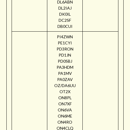
DL6ABN
DL2IAJ
DK0IL
DC2SF
DB0CUI
PI4ZWN
PE1CYI
PD3RON
PD1JN
PD0SBJ
PA3HDM
PA1MV
PA0ZAV
OZ/DA6UU
OT2X
ON8PL
ON7XF
ON6VA
ON6ME
ON4RO
ON4CLQ