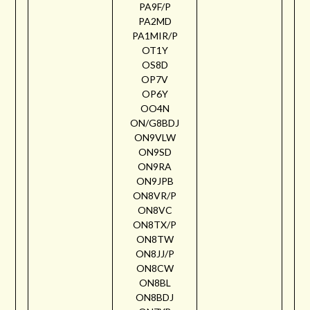
PA9F/P
PA2MD
PA1MIR/P
OT1Y
OS8D
OP7V
OP6Y
OO4N
ON/G8BDJ
ON9VLW
ON9SD
ON9RA
ON9JPB
ON8VR/P
ON8VC
ON8TX/P
ON8TW
ON8JJ/P
ON8CW
ON8BL
ON8BDJ