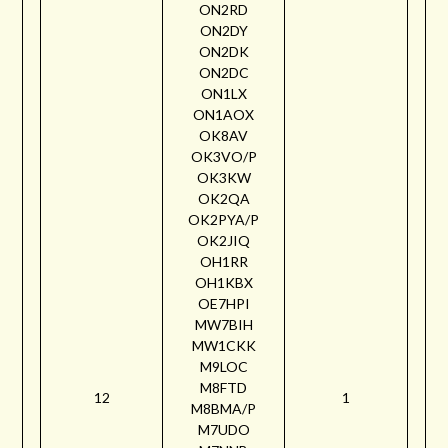
ON2RD
ON2DY
ON2DK
ON2DC
ON1LX
ON1AOX
OK8AV
OK3VO/P
OK3KW
OK2QA
OK2PYA/P
OK2JIQ
OH1RR
OH1KBX
OE7HPI
MW7BIH
MW1CKK
M9LOC
M8FTD
12
1
M8BMA/P
M7UDO