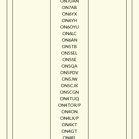
ON7DAN
ON7AB
ON6YX
ON6YH
ON6OYU
ON6LC
ON6AN
ON5TB
ON5SEL
ON5SE
ON5QA
ON5PDV
ON5JW
ON5CJK
ON5CGN
ON4TUQ
ON4TOR/P
ON4ON
ON4LX/P
ON4KT
ON4GT
ON4FL