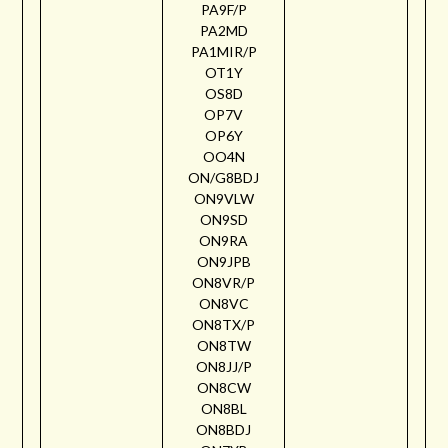
PA9F/P
PA2MD
PA1MIR/P
OT1Y
OS8D
OP7V
OP6Y
OO4N
ON/G8BDJ
ON9VLW
ON9SD
ON9RA
ON9JPB
ON8VR/P
ON8VC
ON8TX/P
ON8TW
ON8JJ/P
ON8CW
ON8BL
ON8BDJ