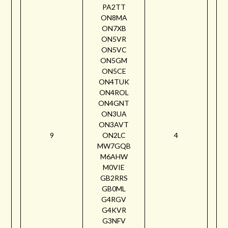
PA2TT
ON8MA
ON7XB
ON5VR
ON5VC
ON5GM
ON5CE
ON4TUK
ON4ROL
ON4GNT
ON3UA
ON3AVT
9
ON2LC
4
MW7GQB
M6AHW
M0VIE
GB2RRS
GB0ML
G4RGV
G4KVR
G3NFV