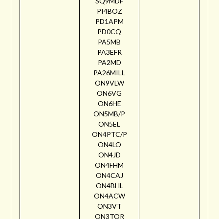
SQ9MDF
PI4BOZ
PD1APM
PD0CQ
PA5MB
PA3EFR
PA2MD
PA26MILL
ON9VLW
ON6VG
ON6HE
ON5MB/P
ON5EL
ON4PTC/P
ON4LO
ON4JD
ON4FHM
ON4CAJ
ON4BHL
ON4ACW
ON3VT
ON3TOR