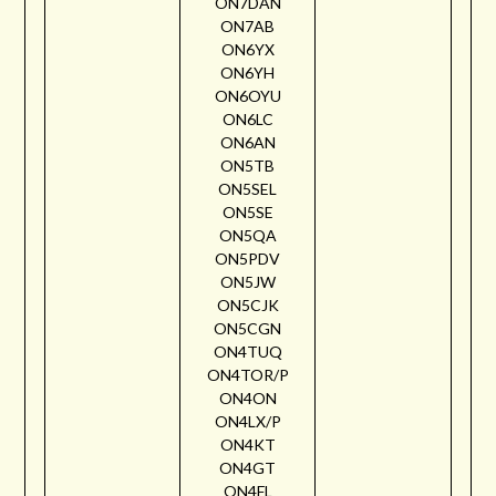
ON7DAN
ON7AB
ON6YX
ON6YH
ON6OYU
ON6LC
ON6AN
ON5TB
ON5SEL
ON5SE
ON5QA
ON5PDV
ON5JW
ON5CJK
ON5CGN
ON4TUQ
ON4TOR/P
ON4ON
ON4LX/P
ON4KT
ON4GT
ON4FL