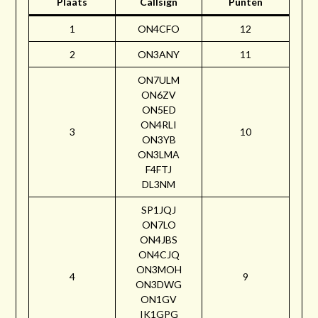
Plaats
Callsign
Punten
1
ON4CFO
12
2
ON3ANY
11
ON7ULM
ON6ZV
ON5ED
ON4RLI
3
10
ON3YB
ON3LMA
F4FTJ
DL3NM
SP1JQJ
ON7LO
ON4JBS
ON4CJQ
ON3MOH
4
9
ON3DWG
ON1GV
IK1GPG