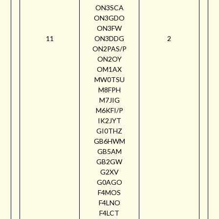
ON3SCA
ON3GDO
ON3FW
11
ON3DDG
2
ON2PAS/P
ON2OY
OM1AX
MW0TSU
M8FPH
M7JIG
M6KFI/P
IK2JYT
GI0THZ
GB6HWM
GB5AM
GB2GW
G2XV
G0AGO
F4MOS
F4LNO
F4LCT