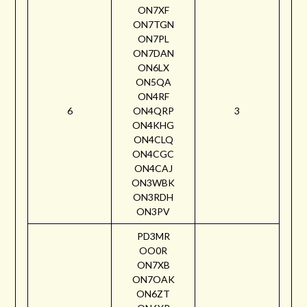
ON7XF
ON7TGN
ON7PL
ON7DAN
ON6LX
ON5QA
ON4RF
6
ON4QRP
3
ON4KHG
ON4CLQ
ON4CGC
ON4CAJ
ON3WBK
ON3RDH
ON3PV
PD3MR
OO0R
ON7XB
ON7OAK
ON6ZT