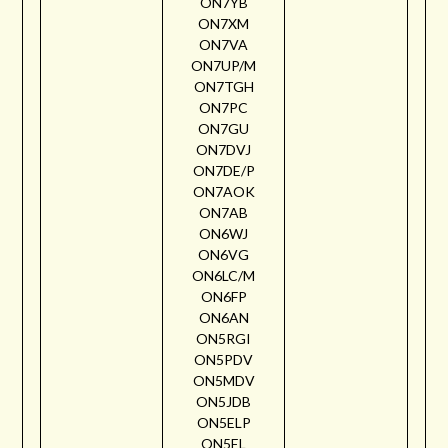
ON7YB
ON7XM
ON7VA
ON7UP/M
ON7TGH
ON7PC
ON7GU
ON7DVJ
ON7DE/P
ON7AOK
ON7AB
ON6WJ
ON6VG
ON6LC/M
ON6FP
ON6AN
ON5RGI
ON5PDV
ON5MDV
ON5JDB
ON5ELP
ON5EL