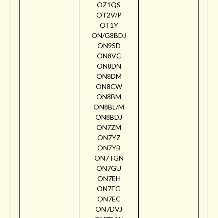
OZ1QS
OT2V/P
OT1Y
ON/G8BDJ
ON9SD
ON8VC
ON8DN
ON8DM
ON8CW
ON8BM
ON8BL/M
ON8BDJ
ON7ZM
ON7YZ
ON7YB
ON7TGN
ON7GU
ON7EH
ON7EG
ON7EC
ON7DVJ