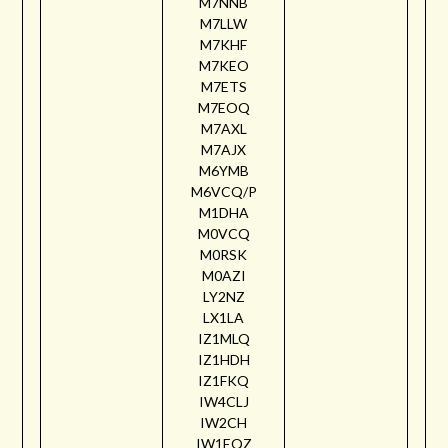
M7NNB
M7LLW
M7KHF
M7KEO
M7ETS
M7EOQ
M7AXL
M7AJX
M6YMB
M6VCQ/P
M1DHA
M0VCQ
M0RSK
M0AZI
LY2NZ
LX1LA
IZ1MLQ
IZ1HDH
IZ1FKQ
IW4CLJ
IW2CH
IW1EQZ