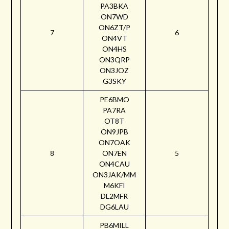
PA3BKA
ON7WD
ON6ZT/P
7
6
ON4VT
ON4HS
ON3QRP
ON3JOZ
G3SKY
PE6BMO
PA7RA
OT8T
ON9JPB
ON7OAK
8
ON7EN
5
ON4CAU
ON3JAK/MM
M6KFI
DL2MFR
DG6LAU
PB6MILL