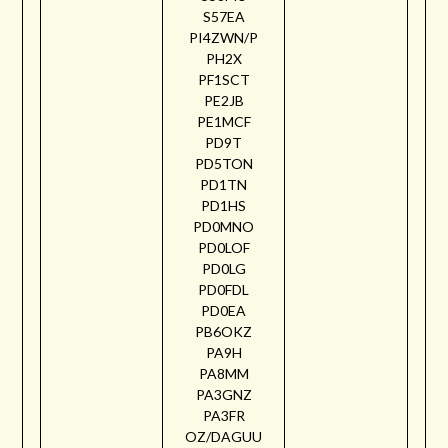
S57EA
PI4ZWN/P
PH2X
PF1SCT
PE2JB
PE1MCF
PD9T
PD5TON
PD1TN
PD1HS
PD0MNO
PD0LOF
PD0LG
PD0FDL
PD0EA
PB6OKZ
PA9H
PA8MM
PA3GNZ
PA3FR
OZ/DAGUU