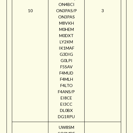
ON4BCI
10
ON3PAS/P
3
ON3PAS
M8VKH
M0HEM
M0DXT
LY2KM
IK1MAF
G3DIG
G0LPI
F5SAV
F4MUD
F4MLH
F4LTO
F4ANS/P
EI8CE
EI3CC
DL0BX
DG1RPU
UW8SM