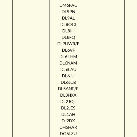
DM6PAC
DL9PN
DL9AL
DL8OCI
DL8IH
DL8FQ
DL7UWR/P
DL6VF
DL6THM
DL6NAM
DL6LAU
DL6JU
DL6JCB
DL5ANE/P
DL3HXX
DL2JQT
DL2JES
DL1AH
DJ2DX
DH5HAR
DG6LZU