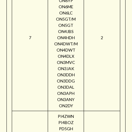
ON6YP
ON6ME
ON6LC
ON5GT/M
ON5GT
ON4JBS
7
ON4HDH
2
ON4DWT/M
ON4DWT
ON4DLX
ON3MVC
ON3JAK
ON3DDH
ON3DDG
ON3DAL
ON3APH
ON3ANY
ON2DY
PI4ZWN
PI4BOZ
PD5GH