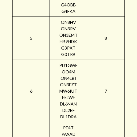
G4OBB
G4FKA
ON8HV
ON3RV
ON3EMT
5
8
HB9HDK
G3PXT
G0TRB
PD1GWF
OO4M
ON4LBI
ON3FZT
6
MW6IUT
7
F5LWF
DL6NAN
DL2EF
DL1DRA
PE4T
PA9AD