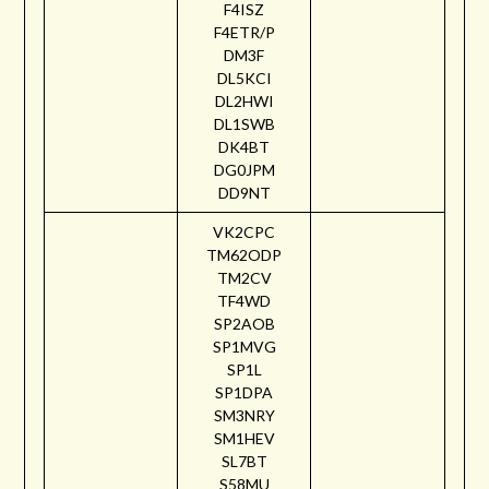
F4ISZ
F4ETR/P
DM3F
DL5KCI
DL2HWI
DL1SWB
DK4BT
DG0JPM
DD9NT
VK2CPC
TM62ODP
TM2CV
TF4WD
SP2AOB
SP1MVG
SP1L
SP1DPA
SM3NRY
SM1HEV
SL7BT
S58MU