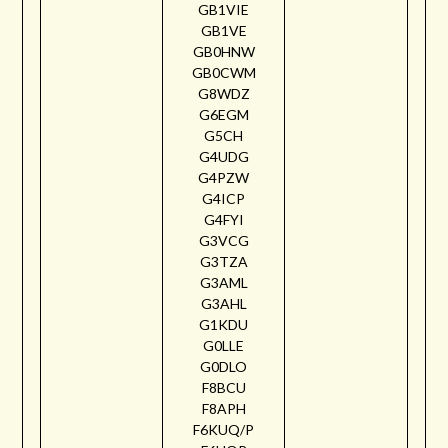
GB1VIE
GB1VE
GB0HNW
GB0CWM
G8WDZ
G6EGM
G5CH
G4UDG
G4PZW
G4ICP
G4FYI
G3VCG
G3TZA
G3AML
G3AHL
G1KDU
G0LLE
G0DLO
F8BCU
F8APH
F6KUQ/P