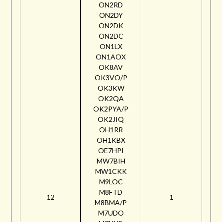
ON2RD
ON2DY
ON2DK
ON2DC
ON1LX
ON1AOX
OK8AV
OK3VO/P
OK3KW
OK2QA
OK2PYA/P
OK2JIQ
OH1RR
OH1KBX
OE7HPI
MW7BIH
MW1CKK
M9LOC
M8FTD
12
1
M8BMA/P
M7UDO