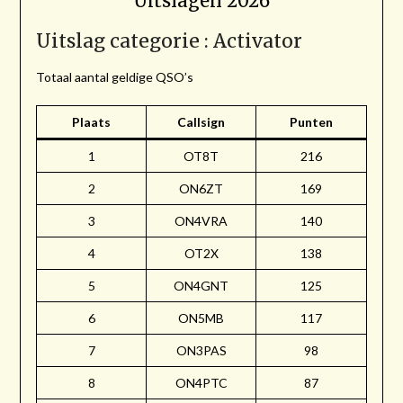
Uitslagen 2026
Uitslag categorie : Activator
Totaal aantal geldige QSO’s
Plaats
Callsign
Punten
1
OT8T
216
2
ON6ZT
169
3
ON4VRA
140
4
OT2X
138
5
ON4GNT
125
6
ON5MB
117
7
ON3PAS
98
8
ON4PTC
87