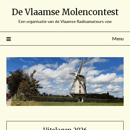
Spring
De Vlaamse Molencontest
naar
de
Een organisatie van de Vlaamse Radioamateurs vzw
inhoud
Menu