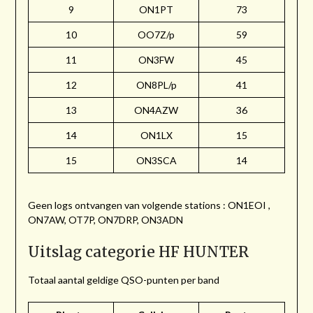
9
ON1PT
73
10
OO7Z/p
59
11
ON3FW
45
12
ON8PL/p
41
13
ON4AZW
36
14
ON1LX
15
15
ON3SCA
14
Geen logs ontvangen van volgende stations : ON1EOI ,
ON7AW, OT7P, ON7DRP, ON3ADN
Uitslag categorie HF HUNTER
Totaal aantal geldige QSO-punten per band