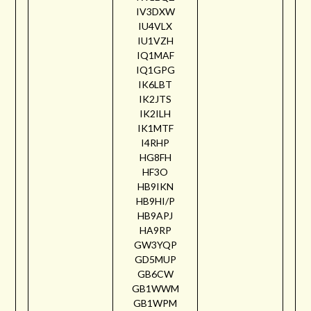
IV3DXW
IU4VLX
IU1VZH
IQ1MAF
IQ1GPG
IK6LBT
IK2JTS
IK2ILH
IK1MTF
I4RHP
HG8FH
HF3O
HB9IKN
HB9HI/P
HB9APJ
HA9RP
GW3YQP
GD5MUP
GB6CW
GB1WWM
GB1WPM