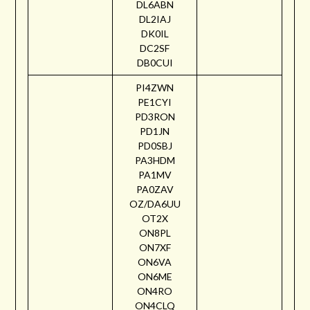
DL6ABN
DL2IAJ
DK0IL
DC2SF
DB0CUI
PI4ZWN
PE1CYI
PD3RON
PD1JN
PD0SBJ
PA3HDM
PA1MV
PA0ZAV
OZ/DA6UU
OT2X
ON8PL
ON7XF
ON6VA
ON6ME
ON4RO
ON4CLQ