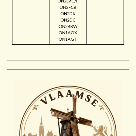
ON2LVC/P
ON2FCB
ON2DK
ON2DC
ON2BBW
ON1AOX
ON1AGT