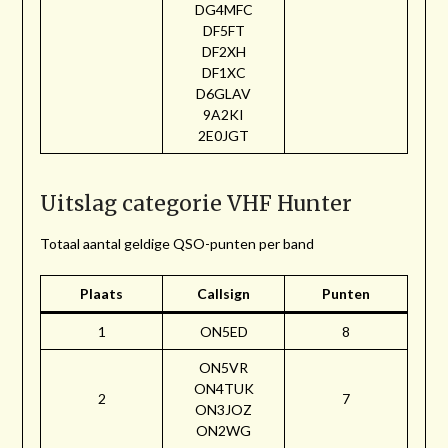
DG4MFC
DF5FT
DF2XH
DF1XC
D6GLAV
9A2KI
2E0JGT
Uitslag categorie VHF Hunter
Totaal aantal geldige QSO-punten per band
Plaats
Callsign
Punten
1
ON5ED
8
ON5VR
ON4TUK
2
7
ON3JOZ
ON2WG