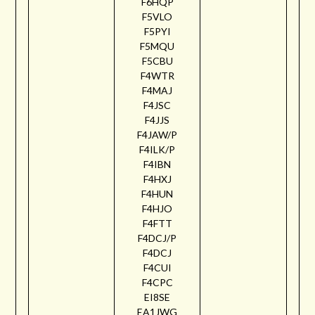
F6HQP
F5VLO
F5PYI
F5MQU
F5CBU
F4WTR
F4MAJ
F4JSC
F4JJS
F4JAW/P
F4ILK/P
F4IBN
F4HXJ
F4HUN
F4HJO
F4FTT
F4DCJ/P
F4DCJ
F4CUI
F4CPC
EI8SE
EA1JWG