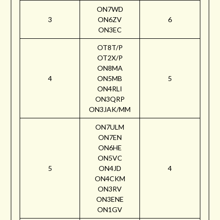
ON7WD
3
ON6ZV
6
ON3EC
OT8T/P
OT2X/P
ON8MA
4
ON5MB
5
ON4RLI
ON3QRP
ON3JAK/MM
ON7ULM
ON7EN
ON6HE
ON5VC
5
ON4JD
4
ON4CKM
ON3RV
ON3ENE
ON1GV