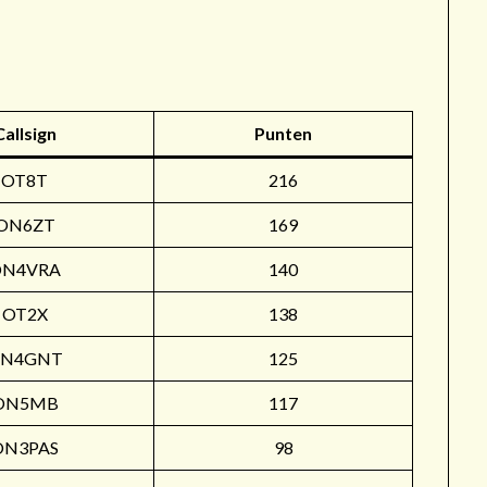
r
Callsign
Punten
OT8T
216
ON6ZT
169
ON4VRA
140
OT2X
138
N4GNT
125
ON5MB
117
ON3PAS
98