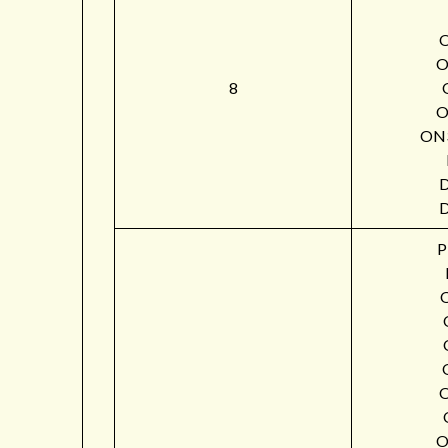
O
8
O
ON
P
O