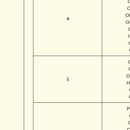
O
4
O
O
5
H