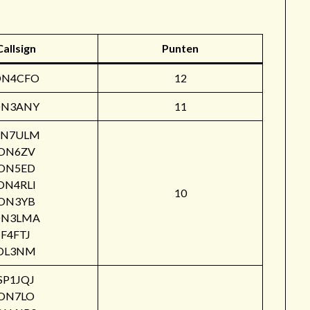
Callsign
Punten
ON4CFO
12
N3ANY
11
N7ULM
ON6ZV
ON5ED
ON4RLI
10
ON3YB
N3LMA
F4FTJ
DL3NM
SP1JQJ
ON7LO