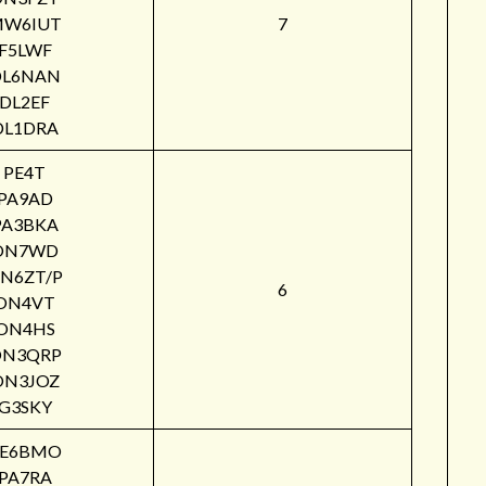
W6IUT
7
F5LWF
DL6NAN
DL2EF
DL1DRA
PE4T
PA9AD
PA3BKA
ON7WD
N6ZT/P
6
ON4VT
ON4HS
ON3QRP
ON3JOZ
G3SKY
PE6BMO
PA7RA