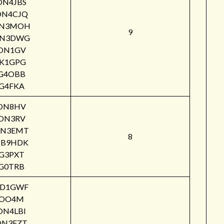
ON4JBS
ON4CJQ
N3MOH
9
N3DWG
ON1GV
IK1GPG
G4OBB
G4FKA
ON8HV
ON3RV
N3EMT
8
B9HDK
G3PXT
G0TRB
PD1GWF
OO4M
ON4LBI
ON3FZT