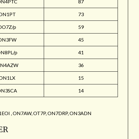
ON4PTC
87
ON1PT
73
OO7Z/p
59
ON3FW
45
N8PL/p
41
N4AZW
36
ON1LX
15
ON3SCA
14
: ON1EOI , ON7AW, OT7P, ON7DRP, ON3ADN
ER