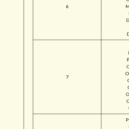
6
M
O
7