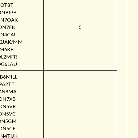
OT8T
ON9JPB
N7OAK
ON7EN
5
N4CAU
3JAK/MM
M6KFI
DL2MFR
DG6LAU
B6MILL
PA2TT
ON8MA
ON7XB
ON5VR
ON5VC
ON5GM
ON5CE
N4TUK