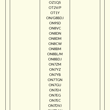
OZ1QS
OT2V/P
OT1Y
ON/G8BDJ
ON9SD
ON8VC
ON8DN
ON8DM
ON8CW
ON8BM
ON8BL/M
ON8BDJ
ON7ZM
ON7YZ
ON7YB
ON7TGN
ON7GU
ON7EH
ON7EG
ON7EC
ON7DVJ