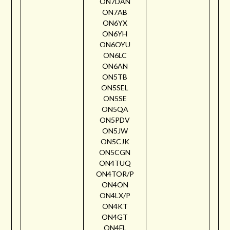
ON7DAN
ON7AB
ON6YX
ON6YH
ON6OYU
ON6LC
ON6AN
ON5TB
ON5SEL
ON5SE
ON5QA
ON5PDV
ON5JW
ON5CJK
ON5CGN
ON4TUQ
ON4TOR/P
ON4ON
ON4LX/P
ON4KT
ON4GT
ON4FL