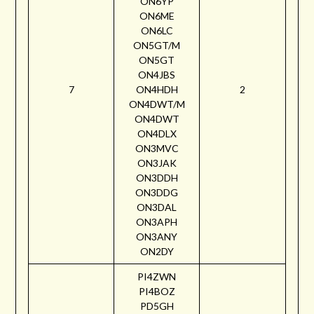
ON6YP
ON6ME
ON6LC
ON5GT/M
ON5GT
ON4JBS
7
ON4HDH
2
ON4DWT/M
ON4DWT
ON4DLX
ON3MVC
ON3JAK
ON3DDH
ON3DDG
ON3DAL
ON3APH
ON3ANY
ON2DY
PI4ZWN
PI4BOZ
PD5GH