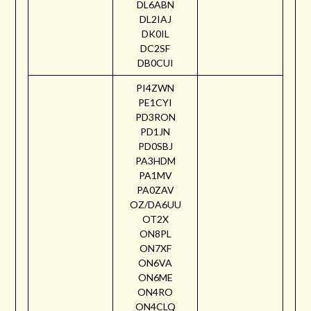
DL6ABN
DL2IAJ
DK0IL
DC2SF
DB0CUI
PI4ZWN
PE1CYI
PD3RON
PD1JN
PD0SBJ
PA3HDM
PA1MV
PA0ZAV
OZ/DA6UU
OT2X
ON8PL
ON7XF
ON6VA
ON6ME
ON4RO
ON4CLQ