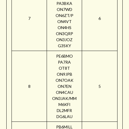
PA3BKA
ON7WD
ON6ZT/P
7
6
ON4VT
ON4HS
ON3QRP
ON3JOZ
G3SKY
PE6BMO
PA7RA
OT8T
ON9JPB
ON7OAK
8
ON7EN
5
ON4CAU
ON3JAK/MM
M6KFI
DL2MFR
DG6LAU
PB6MILL