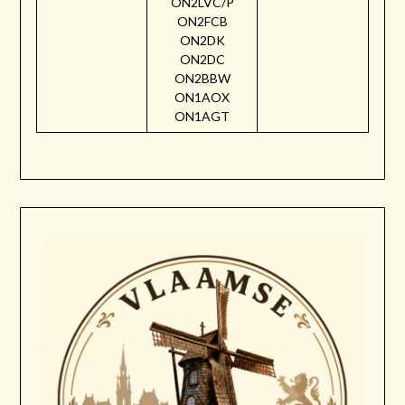
ON2LVC/P
ON2FCB
ON2DK
ON2DC
ON2BBW
ON1AOX
ON1AGT