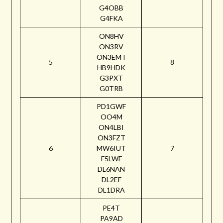
G4OBB
G4FKA
ON8HV
ON3RV
ON3EMT
5
8
HB9HDK
G3PXT
G0TRB
PD1GWF
OO4M
ON4LBI
ON3FZT
6
MW6IUT
7
F5LWF
DL6NAN
DL2EF
DL1DRA
PE4T
PA9AD