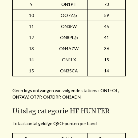
9
ON1PT
73
10
OO7Z/p
59
11
ON3FW
45
12
ON8PL/p
41
13
ON4AZW
36
14
ON1LX
15
15
ON3SCA
14
Geen logs ontvangen van volgende stations : ON1EOI ,
ON7AW, OT7P, ON7DRP, ON3ADN
Uitslag categorie HF HUNTER
Totaal aantal geldige QSO-punten per band