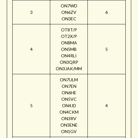
ON7WD
3
ON6ZV
6
ON3EC
OT8T/P
OT2X/P
ON8MA
4
ON5MB
5
ON4RLI
ON3QRP
ON3JAK/MM
ON7ULM
ON7EN
ON6HE
ON5VC
5
ON4JD
4
ON4CKM
ON3RV
ON3ENE
ON1GV