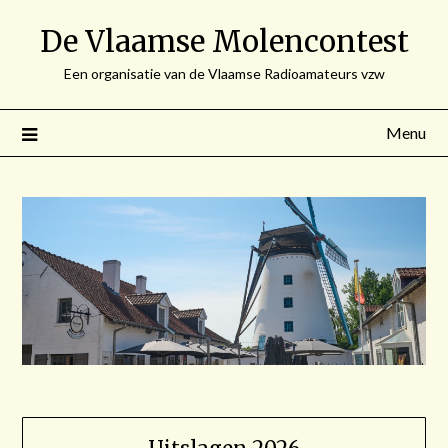
Spring
De Vlaamse Molencontest
naar
de
Een organisatie van de Vlaamse Radioamateurs vzw
inhoud
Menu