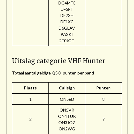
DG4MFC
DF5FT
DF2XH
DF1XC
D6GLAV
9A2KI
2E0JGT
Uitslag categorie VHF Hunter
Totaal aantal geldige QSO-punten per band
Plaats
Callsign
Punten
1
ON5ED
8
ON5VR
ON4TUK
2
7
ON3JOZ
ON2WG