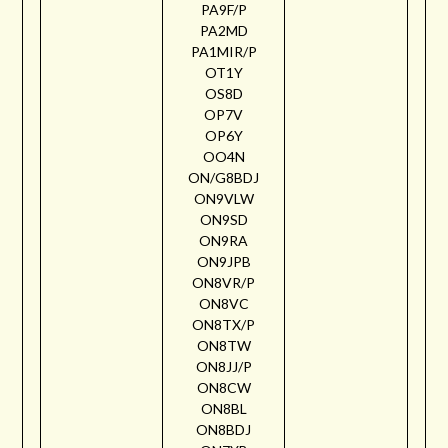
PA9F/P
PA2MD
PA1MIR/P
OT1Y
OS8D
OP7V
OP6Y
OO4N
ON/G8BDJ
ON9VLW
ON9SD
ON9RA
ON9JPB
ON8VR/P
ON8VC
ON8TX/P
ON8TW
ON8JJ/P
ON8CW
ON8BL
ON8BDJ