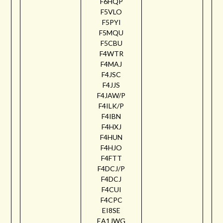
F6HQP
F5VLO
F5PYI
F5MQU
F5CBU
F4WTR
F4MAJ
F4JSC
F4JJS
F4JAW/P
F4ILK/P
F4IBN
F4HXJ
F4HUN
F4HJO
F4FTT
F4DCJ/P
F4DCJ
F4CUI
F4CPC
EI8SE
EA1JWG