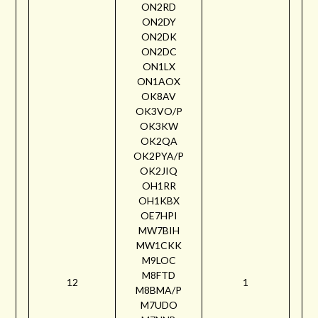
ON2RD
ON2DY
ON2DK
ON2DC
ON1LX
ON1AOX
OK8AV
OK3VO/P
OK3KW
OK2QA
OK2PYA/P
OK2JIQ
OH1RR
OH1KBX
OE7HPI
MW7BIH
MW1CKK
M9LOC
M8FTD
12
1
M8BMA/P
M7UDO