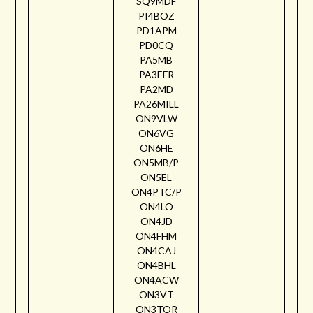
SQ9MDF
PI4BOZ
PD1APM
PD0CQ
PA5MB
PA3EFR
PA2MD
PA26MILL
ON9VLW
ON6VG
ON6HE
ON5MB/P
ON5EL
ON4PTC/P
ON4LO
ON4JD
ON4FHM
ON4CAJ
ON4BHL
ON4ACW
ON3VT
ON3TOR