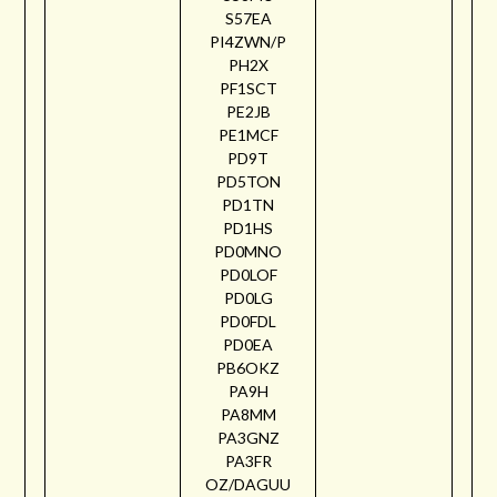
S57EA
PI4ZWN/P
PH2X
PF1SCT
PE2JB
PE1MCF
PD9T
PD5TON
PD1TN
PD1HS
PD0MNO
PD0LOF
PD0LG
PD0FDL
PD0EA
PB6OKZ
PA9H
PA8MM
PA3GNZ
PA3FR
OZ/DAGUU