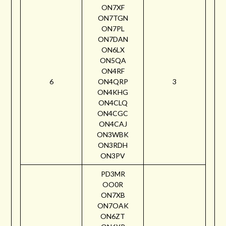
ON7XF
ON7TGN
ON7PL
ON7DAN
ON6LX
ON5QA
ON4RF
6
ON4QRP
3
ON4KHG
ON4CLQ
ON4CGC
ON4CAJ
ON3WBK
ON3RDH
ON3PV
PD3MR
OO0R
ON7XB
ON7OAK
ON6ZT