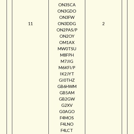
ON3SCA
ON3GDO
ON3FW
11
ON3DDG
2
ON2PAS/P
ON2OY
OM1AX
MW0TSU
M8FPH
M7JIG
M6KFI/P
IK2JYT
GI0THZ
GB6HWM
GB5AM
GB2GW
G2XV
G0AGO
F4MOS
F4LNO
F4LCT