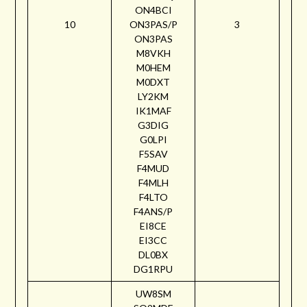
ON4BCI
10
ON3PAS/P
3
ON3PAS
M8VKH
M0HEM
M0DXT
LY2KM
IK1MAF
G3DIG
G0LPI
F5SAV
F4MUD
F4MLH
F4LTO
F4ANS/P
EI8CE
EI3CC
DL0BX
DG1RPU
UW8SM