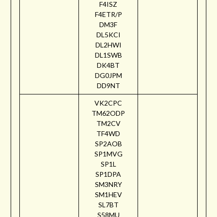
F4ISZ
F4ETR/P
DM3F
DL5KCI
DL2HWI
DL1SWB
DK4BT
DG0JPM
DD9NT
VK2CPC
TM62ODP
TM2CV
TF4WD
SP2AOB
SP1MVG
SP1L
SP1DPA
SM3NRY
SM1HEV
SL7BT
S58MU