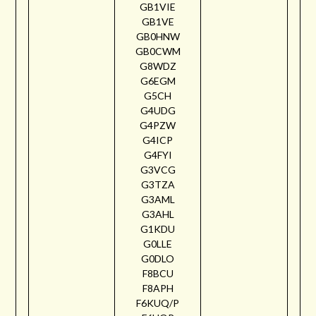
GB1VIE
GB1VE
GB0HNW
GB0CWM
G8WDZ
G6EGM
G5CH
G4UDG
G4PZW
G4ICP
G4FYI
G3VCG
G3TZA
G3AML
G3AHL
G1KDU
G0LLE
G0DLO
F8BCU
F8APH
F6KUQ/P