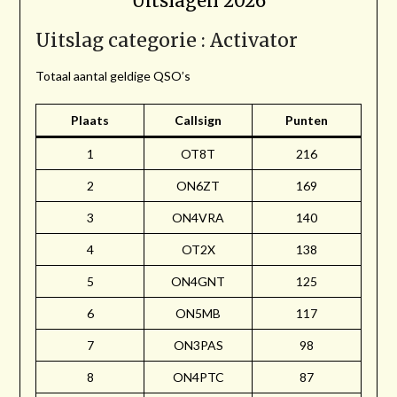
Uitslagen 2026
Uitslag categorie : Activator
Totaal aantal geldige QSO’s
Plaats
Callsign
Punten
1
OT8T
216
2
ON6ZT
169
3
ON4VRA
140
4
OT2X
138
5
ON4GNT
125
6
ON5MB
117
7
ON3PAS
98
8
ON4PTC
87