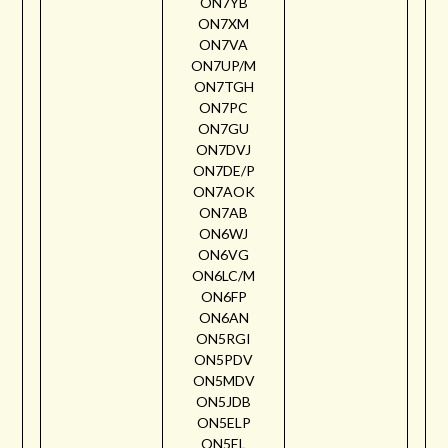
ON7YB
ON7XM
ON7VA
ON7UP/M
ON7TGH
ON7PC
ON7GU
ON7DVJ
ON7DE/P
ON7AOK
ON7AB
ON6WJ
ON6VG
ON6LC/M
ON6FP
ON6AN
ON5RGI
ON5PDV
ON5MDV
ON5JDB
ON5ELP
ON5EL