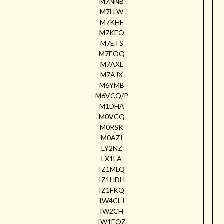
M7NNB
M7LLW
M7KHF
M7KEO
M7ETS
M7EOQ
M7AXL
M7AJX
M6YMB
M6VCQ/P
M1DHA
M0VCQ
M0RSK
M0AZI
LY2NZ
LX1LA
IZ1MLQ
IZ1HDH
IZ1FKQ
IW4CLJ
IW2CH
IW1EQZ