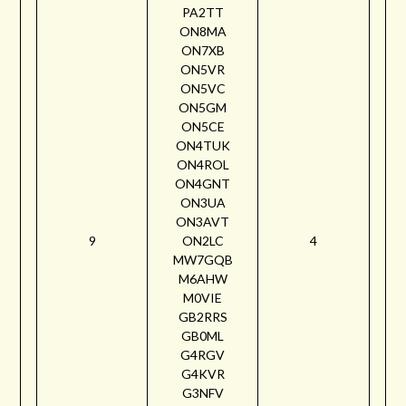
PA2TT
ON8MA
ON7XB
ON5VR
ON5VC
ON5GM
ON5CE
ON4TUK
ON4ROL
ON4GNT
ON3UA
ON3AVT
9
ON2LC
4
MW7GQB
M6AHW
M0VIE
GB2RRS
GB0ML
G4RGV
G4KVR
G3NFV