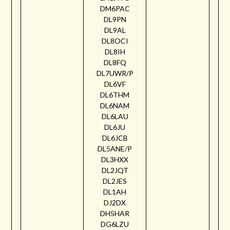
DM6PAC
DL9PN
DL9AL
DL8OCI
DL8IH
DL8FQ
DL7UWR/P
DL6VF
DL6THM
DL6NAM
DL6LAU
DL6JU
DL6JCB
DL5ANE/P
DL3HXX
DL2JQT
DL2JES
DL1AH
DJ2DX
DH5HAR
DG6LZU