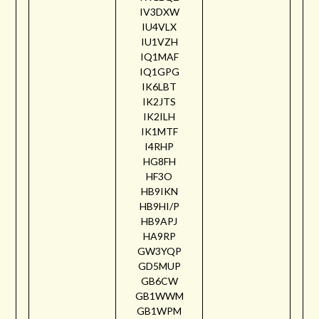
IV3DXW
IU4VLX
IU1VZH
IQ1MAF
IQ1GPG
IK6LBT
IK2JTS
IK2ILH
IK1MTF
I4RHP
HG8FH
HF3O
HB9IKN
HB9HI/P
HB9APJ
HA9RP
GW3YQP
GD5MUP
GB6CW
GB1WWM
GB1WPM