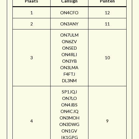
Plaats
Callsign
Punten
1
ON4CFO
12
2
ON3ANY
11
ON7ULM
ON6ZV
ON5ED
ON4RLI
3
10
ON3YB
ON3LMA
F4FTJ
DL3NM
SP1JQJ
ON7LO
ON4JBS
ON4CJQ
ON3MOH
4
9
ON3DWG
ON1GV
IK1GPG