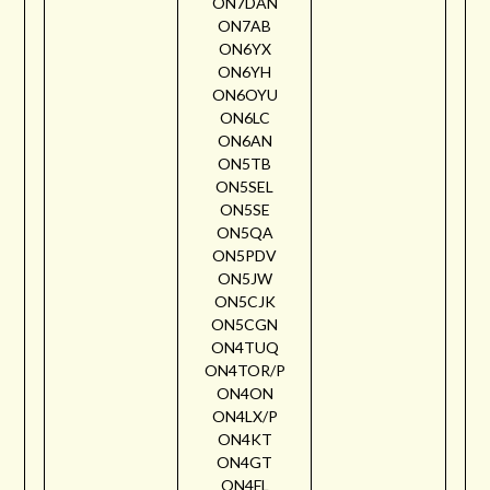
ON7DAN
ON7AB
ON6YX
ON6YH
ON6OYU
ON6LC
ON6AN
ON5TB
ON5SEL
ON5SE
ON5QA
ON5PDV
ON5JW
ON5CJK
ON5CGN
ON4TUQ
ON4TOR/P
ON4ON
ON4LX/P
ON4KT
ON4GT
ON4FL