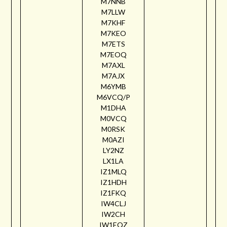
M7NNB
M7LLW
M7KHF
M7KEO
M7ETS
M7EOQ
M7AXL
M7AJX
M6YMB
M6VCQ/P
M1DHA
M0VCQ
M0RSK
M0AZI
LY2NZ
LX1LA
IZ1MLQ
IZ1HDH
IZ1FKQ
IW4CLJ
IW2CH
IW1EQZ