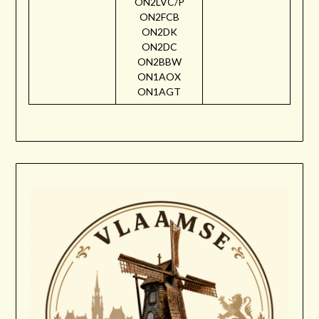
ON2LVC/P
ON2FCB
ON2DK
ON2DC
ON2BBW
ON1AOX
ON1AGT