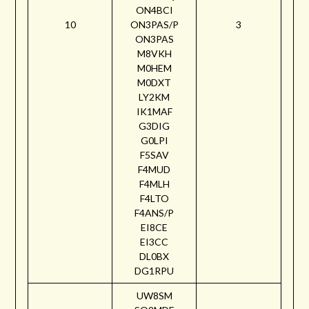
ON4BCI
10
ON3PAS/P
3
ON3PAS
M8VKH
M0HEM
M0DXT
LY2KM
IK1MAF
G3DIG
G0LPI
F5SAV
F4MUD
F4MLH
F4LTO
F4ANS/P
EI8CE
EI3CC
DL0BX
DG1RPU
UW8SM