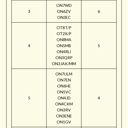
ON7WD
3
ON6ZV
6
ON3EC
OT8T/P
OT2X/P
ON8MA
4
ON5MB
5
ON4RLI
ON3QRP
ON3JAK/MM
ON7ULM
ON7EN
ON6HE
ON5VC
5
ON4JD
4
ON4CKM
ON3RV
ON3ENE
ON1GV