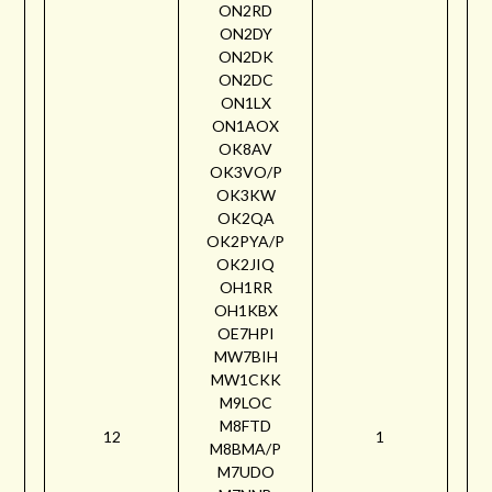
ON2RD
ON2DY
ON2DK
ON2DC
ON1LX
ON1AOX
OK8AV
OK3VO/P
OK3KW
OK2QA
OK2PYA/P
OK2JIQ
OH1RR
OH1KBX
OE7HPI
MW7BIH
MW1CKK
M9LOC
M8FTD
12
1
M8BMA/P
M7UDO