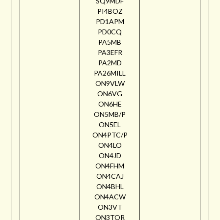
SQ9MDF
PI4BOZ
PD1APM
PD0CQ
PA5MB
PA3EFR
PA2MD
PA26MILL
ON9VLW
ON6VG
ON6HE
ON5MB/P
ON5EL
ON4PTC/P
ON4LO
ON4JD
ON4FHM
ON4CAJ
ON4BHL
ON4ACW
ON3VT
ON3TOR