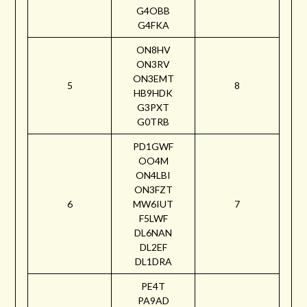
G4OBB
G4FKA
ON8HV
ON3RV
ON3EMT
5
8
HB9HDK
G3PXT
G0TRB
PD1GWF
OO4M
ON4LBI
ON3FZT
6
MW6IUT
7
F5LWF
DL6NAN
DL2EF
DL1DRA
PE4T
PA9AD