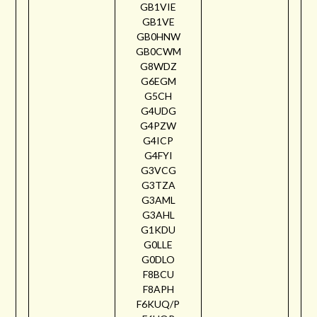
GB1VIE
GB1VE
GB0HNW
GB0CWM
G8WDZ
G6EGM
G5CH
G4UDG
G4PZW
G4ICP
G4FYI
G3VCG
G3TZA
G3AML
G3AHL
G1KDU
G0LLE
G0DLO
F8BCU
F8APH
F6KUQ/P