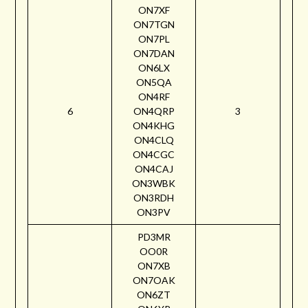
ON7XF
ON7TGN
ON7PL
ON7DAN
ON6LX
ON5QA
ON4RF
6
ON4QRP
3
ON4KHG
ON4CLQ
ON4CGC
ON4CAJ
ON3WBK
ON3RDH
ON3PV
PD3MR
OO0R
ON7XB
ON7OAK
ON6ZT