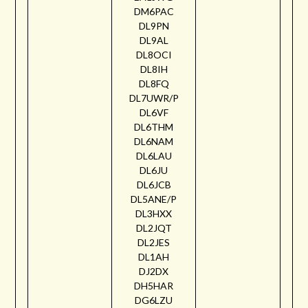
DM6PAC
DL9PN
DL9AL
DL8OCI
DL8IH
DL8FQ
DL7UWR/P
DL6VF
DL6THM
DL6NAM
DL6LAU
DL6JU
DL6JCB
DL5ANE/P
DL3HXX
DL2JQT
DL2JES
DL1AH
DJ2DX
DH5HAR
DG6LZU