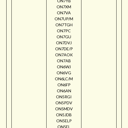
ON7YB
ON7XM
ON7VA
ON7UP/M
ON7TGH
ON7PC
ON7GU
ON7DVJ
ON7DE/P
ON7AOK
ON7AB
ON6WJ
ON6VG
ON6LC/M
ON6FP
ON6AN
ON5RGI
ON5PDV
ON5MDV
ON5JDB
ON5ELP
ON5EL