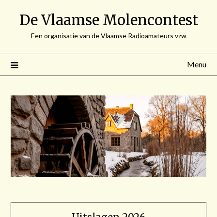
Spring
De Vlaamse Molencontest
naar
de
Een organisatie van de Vlaamse Radioamateurs vzw
inhoud
Menu