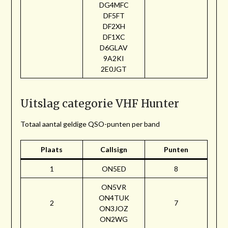
DG4MFC
DF5FT
DF2XH
DF1XC
D6GLAV
9A2KI
2E0JGT
Uitslag categorie VHF Hunter
Totaal aantal geldige QSO-punten per band
Plaats
Callsign
Punten
1
ON5ED
8
ON5VR
ON4TUK
2
7
ON3JOZ
ON2WG