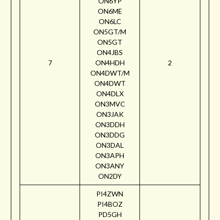
ON6YP
ON6ME
ON6LC
ON5GT/M
ON5GT
ON4JBS
7
ON4HDH
2
ON4DWT/M
ON4DWT
ON4DLX
ON3MVC
ON3JAK
ON3DDH
ON3DDG
ON3DAL
ON3APH
ON3ANY
ON2DY
PI4ZWN
PI4BOZ
PD5GH