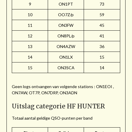
9
ON1PT
73
10
OO7Z/p
59
11
ON3FW
45
12
ON8PL/p
41
13
ON4AZW
36
14
ON1LX
15
15
ON3SCA
14
Geen logs ontvangen van volgende stations : ON1EOI ,
ON7AW, OT7P, ON7DRP, ON3ADN
Uitslag categorie HF HUNTER
Totaal aantal geldige QSO-punten per band