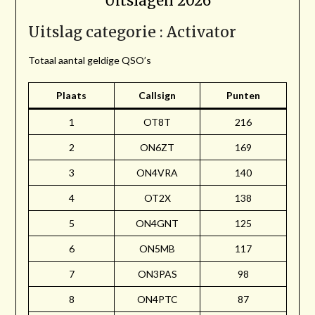
Uitslagen 2026
Uitslag categorie : Activator
Totaal aantal geldige QSO’s
Plaats
Callsign
Punten
1
OT8T
216
2
ON6ZT
169
3
ON4VRA
140
4
OT2X
138
5
ON4GNT
125
6
ON5MB
117
7
ON3PAS
98
8
ON4PTC
87