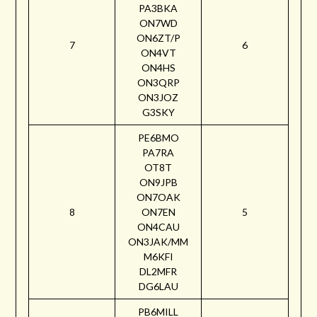
PA3BKA
ON7WD
ON6ZT/P
7
6
ON4VT
ON4HS
ON3QRP
ON3JOZ
G3SKY
PE6BMO
PA7RA
OT8T
ON9JPB
ON7OAK
8
ON7EN
5
ON4CAU
ON3JAK/MM
M6KFI
DL2MFR
DG6LAU
PB6MILL