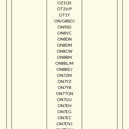
OZ1QS
OT2V/P
OT1Y
ON/G8BDJ
ON9SD
ON8VC
ON8DN
ON8DM
ON8CW
ON8BM
ON8BL/M
ON8BDJ
ON7ZM
ON7YZ
ON7YB
ON7TGN
ON7GU
ON7EH
ON7EG
ON7EC
ON7DVJ