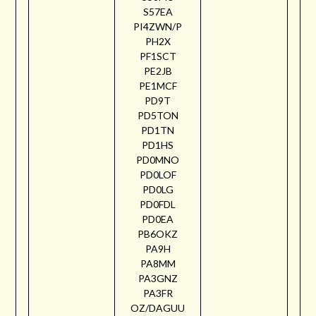
S57EA
PI4ZWN/P
PH2X
PF1SCT
PE2JB
PE1MCF
PD9T
PD5TON
PD1TN
PD1HS
PD0MNO
PD0LOF
PD0LG
PD0FDL
PD0EA
PB6OKZ
PA9H
PA8MM
PA3GNZ
PA3FR
OZ/DAGUU