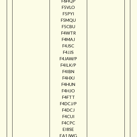
F6HQP
F5VLO
F5PYI
F5MQU
F5CBU
F4WTR
F4MAJ
F4JSC
F4JJS
F4JAW/P
F4ILK/P
F4IBN
F4HXJ
F4HUN
F4HJO
F4FTT
F4DCJ/P
F4DCJ
F4CUI
F4CPC
EI8SE
EA1JWG