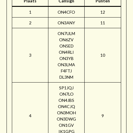
Plaats
Callsign
Punten
1
ON4CFO
12
2
ON3ANY
11
ON7ULM
ON6ZV
ON5ED
ON4RLI
3
10
ON3YB
ON3LMA
F4FTJ
DL3NM
SP1JQJ
ON7LO
ON4JBS
ON4CJQ
ON3MOH
4
9
ON3DWG
ON1GV
IK1GPG