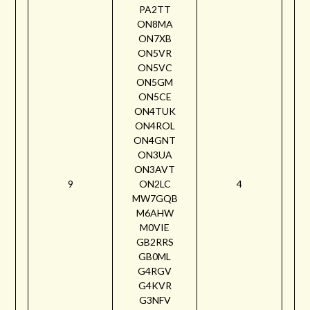
PA2TT
ON8MA
ON7XB
ON5VR
ON5VC
ON5GM
ON5CE
ON4TUK
ON4ROL
ON4GNT
ON3UA
ON3AVT
9
ON2LC
4
MW7GQB
M6AHW
M0VIE
GB2RRS
GB0ML
G4RGV
G4KVR
G3NFV