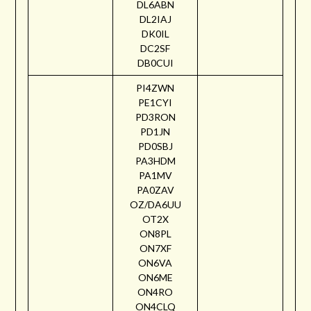
DL6ABN
DL2IAJ
DK0IL
DC2SF
DB0CUI
PI4ZWN
PE1CYI
PD3RON
PD1JN
PD0SBJ
PA3HDM
PA1MV
PA0ZAV
OZ/DA6UU
OT2X
ON8PL
ON7XF
ON6VA
ON6ME
ON4RO
ON4CLQ