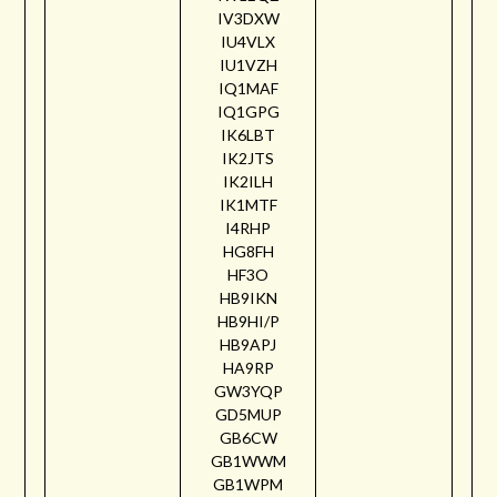
IV3DXW
IU4VLX
IU1VZH
IQ1MAF
IQ1GPG
IK6LBT
IK2JTS
IK2ILH
IK1MTF
I4RHP
HG8FH
HF3O
HB9IKN
HB9HI/P
HB9APJ
HA9RP
GW3YQP
GD5MUP
GB6CW
GB1WWM
GB1WPM