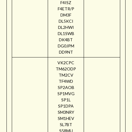
F4ISZ
F4ETR/P
DM3F
DL5KCI
DL2HWI
DL1SWB
DK4BT
DG0JPM
DD9NT
VK2CPC
TM62ODP
TM2CV
TF4WD
SP2AOB
SP1MVG
SP1L
SP1DPA
SM3NRY
SM1HEV
SL7BT
S58MU