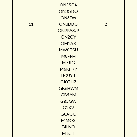
ON3SCA
ON3GDO
ON3FW
11
ON3DDG
2
ON2PAS/P
ON2OY
OM1AX
MW0TSU
M8FPH
M7JIG
M6KFI/P
IK2JYT
GI0THZ
GB6HWM
GB5AM
GB2GW
G2XV
G0AGO
F4MOS
F4LNO
F4LCT