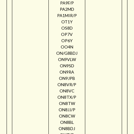
PA9F/P
PA2MD
PA1MIR/P
OT1Y
OS8D
OP7V
OP6Y
OO4N
ON/G8BDJ
ON9VLW
ON9SD
ON9RA
ON9JPB
ON8VR/P
ON8VC
ON8TX/P
ON8TW
ON8JJ/P
ON8CW
ON8BL
ON8BDJ