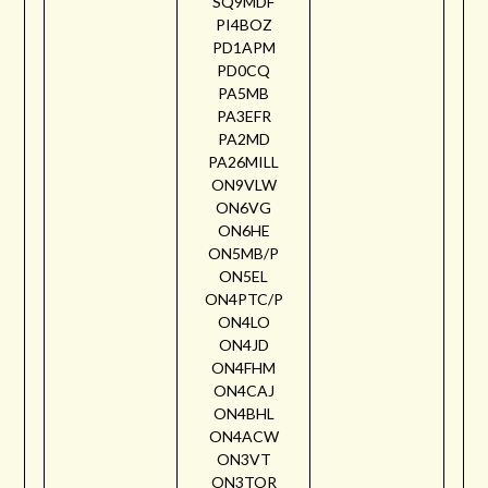
SQ9MDF
PI4BOZ
PD1APM
PD0CQ
PA5MB
PA3EFR
PA2MD
PA26MILL
ON9VLW
ON6VG
ON6HE
ON5MB/P
ON5EL
ON4PTC/P
ON4LO
ON4JD
ON4FHM
ON4CAJ
ON4BHL
ON4ACW
ON3VT
ON3TOR