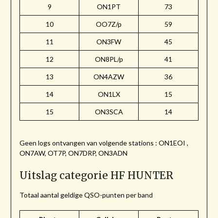
9
ON1PT
73
10
OO7Z/p
59
11
ON3FW
45
12
ON8PL/p
41
13
ON4AZW
36
14
ON1LX
15
15
ON3SCA
14
Geen logs ontvangen van volgende stations : ON1EOI ,
ON7AW, OT7P, ON7DRP, ON3ADN
Uitslag categorie HF HUNTER
Totaal aantal geldige QSO-punten per band