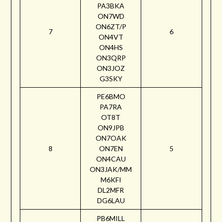
PA3BKA
ON7WD
ON6ZT/P
7
6
ON4VT
ON4HS
ON3QRP
ON3JOZ
G3SKY
PE6BMO
PA7RA
OT8T
ON9JPB
ON7OAK
8
ON7EN
5
ON4CAU
ON3JAK/MM
M6KFI
DL2MFR
DG6LAU
PB6MILL