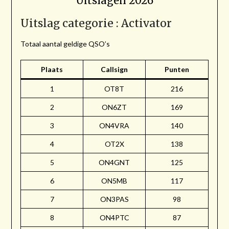
Uitslagen 2026
Uitslag categorie : Activator
Totaal aantal geldige QSO’s
Plaats
Callsign
Punten
1
OT8T
216
2
ON6ZT
169
3
ON4VRA
140
4
OT2X
138
5
ON4GNT
125
6
ON5MB
117
7
ON3PAS
98
8
ON4PTC
87