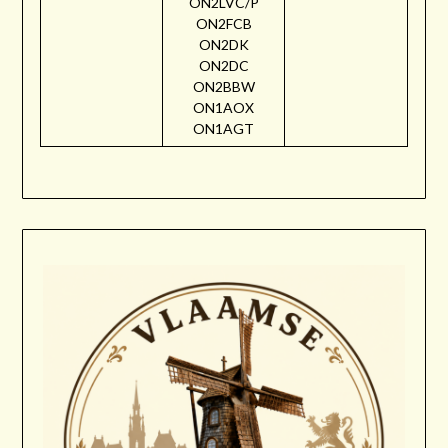
ON2LVC/P
ON2FCB
ON2DK
ON2DC
ON2BBW
ON1AOX
ON1AGT