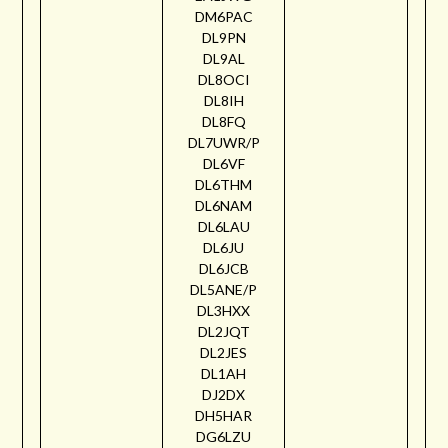
DM6PAC
DL9PN
DL9AL
DL8OCI
DL8IH
DL8FQ
DL7UWR/P
DL6VF
DL6THM
DL6NAM
DL6LAU
DL6JU
DL6JCB
DL5ANE/P
DL3HXX
DL2JQT
DL2JES
DL1AH
DJ2DX
DH5HAR
DG6LZU