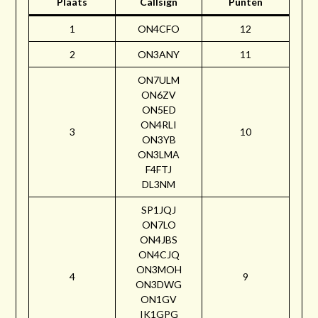
Plaats
Callsign
Punten
1
ON4CFO
12
2
ON3ANY
11
ON7ULM
ON6ZV
ON5ED
ON4RLI
3
10
ON3YB
ON3LMA
F4FTJ
DL3NM
SP1JQJ
ON7LO
ON4JBS
ON4CJQ
ON3MOH
4
9
ON3DWG
ON1GV
IK1GPG