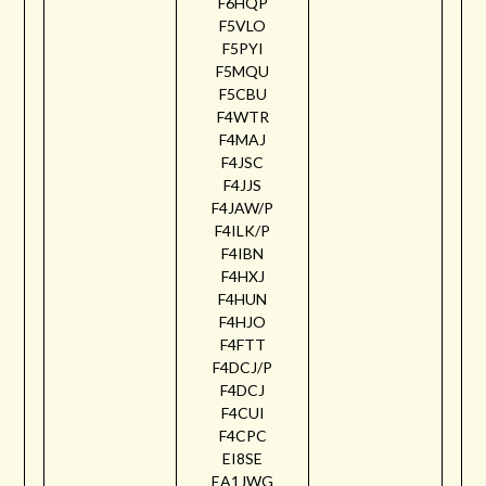
F6HQP
F5VLO
F5PYI
F5MQU
F5CBU
F4WTR
F4MAJ
F4JSC
F4JJS
F4JAW/P
F4ILK/P
F4IBN
F4HXJ
F4HUN
F4HJO
F4FTT
F4DCJ/P
F4DCJ
F4CUI
F4CPC
EI8SE
EA1JWG