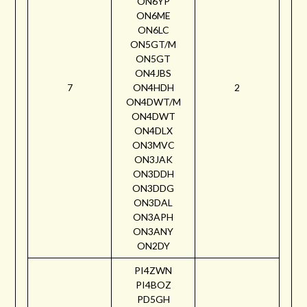
ON6YP
ON6ME
ON6LC
ON5GT/M
ON5GT
ON4JBS
7
ON4HDH
2
ON4DWT/M
ON4DWT
ON4DLX
ON3MVC
ON3JAK
ON3DDH
ON3DDG
ON3DAL
ON3APH
ON3ANY
ON2DY
PI4ZWN
PI4BOZ
PD5GH