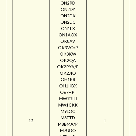
ON2RD
ON2DY
ON2DK
ON2DC
ON1LX
ON1AOX
OK8AV
OK3VO/P
OK3KW
OK2QA
OK2PYA/P
OK2JIQ
OH1RR
OH1KBX
OE7HPI
MW7BIH
MW1CKK
M9LOC
M8FTD
12
1
M8BMA/P
M7UDO