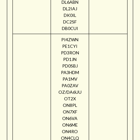
DL6ABN
DL2IAJ
DK0IL
DC2SF
DB0CUI
PI4ZWN
PE1CYI
PD3RON
PD1JN
PD0SBJ
PA3HDM
PA1MV
PA0ZAV
OZ/DA6UU
OT2X
ON8PL
ON7XF
ON6VA
ON6ME
ON4RO
ON4CLQ