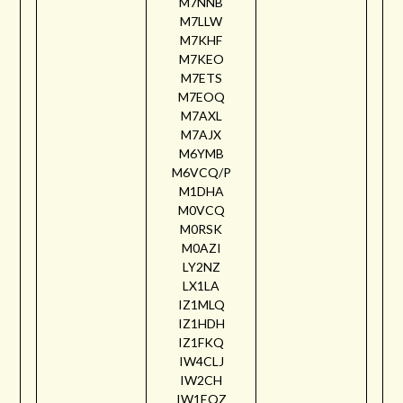
M7NNB
M7LLW
M7KHF
M7KEO
M7ETS
M7EOQ
M7AXL
M7AJX
M6YMB
M6VCQ/P
M1DHA
M0VCQ
M0RSK
M0AZI
LY2NZ
LX1LA
IZ1MLQ
IZ1HDH
IZ1FKQ
IW4CLJ
IW2CH
IW1EQZ