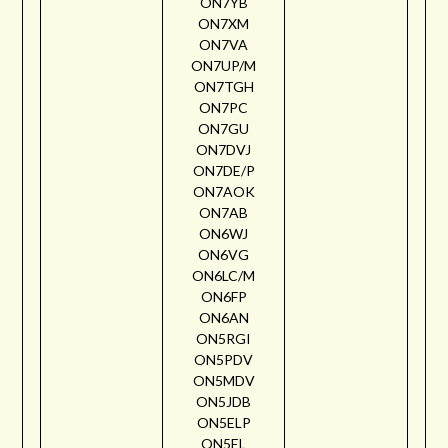
ON7YB
ON7XM
ON7VA
ON7UP/M
ON7TGH
ON7PC
ON7GU
ON7DVJ
ON7DE/P
ON7AOK
ON7AB
ON6WJ
ON6VG
ON6LC/M
ON6FP
ON6AN
ON5RGI
ON5PDV
ON5MDV
ON5JDB
ON5ELP
ON5EL