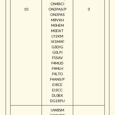
ON4BCI
10
ON3PAS/P
3
ON3PAS
M8VKH
M0HEM
M0DXT
LY2KM
IK1MAF
G3DIG
G0LPI
F5SAV
F4MUD
F4MLH
F4LTO
F4ANS/P
EI8CE
EI3CC
DL0BX
DG1RPU
UW8SM