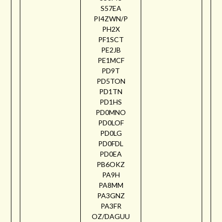
S57EA
PI4ZWN/P
PH2X
PF1SCT
PE2JB
PE1MCF
PD9T
PD5TON
PD1TN
PD1HS
PD0MNO
PD0LOF
PD0LG
PD0FDL
PD0EA
PB6OKZ
PA9H
PA8MM
PA3GNZ
PA3FR
OZ/DAGUU