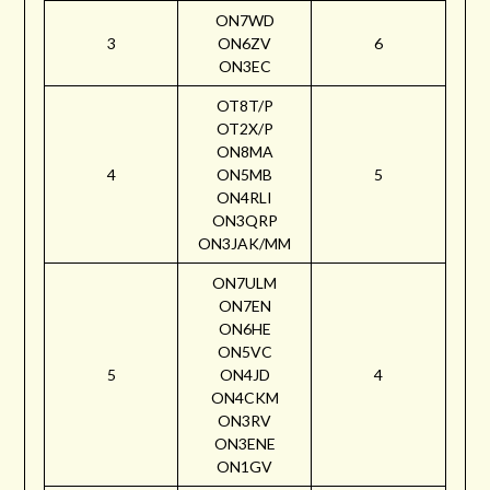
ON7WD
3
ON6ZV
6
ON3EC
OT8T/P
OT2X/P
ON8MA
4
ON5MB
5
ON4RLI
ON3QRP
ON3JAK/MM
ON7ULM
ON7EN
ON6HE
ON5VC
5
ON4JD
4
ON4CKM
ON3RV
ON3ENE
ON1GV