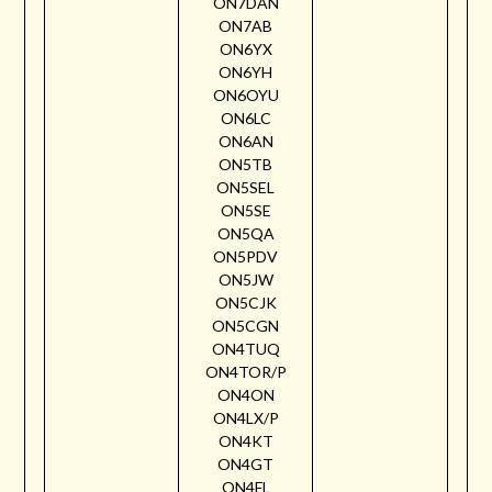
ON7DAN
ON7AB
ON6YX
ON6YH
ON6OYU
ON6LC
ON6AN
ON5TB
ON5SEL
ON5SE
ON5QA
ON5PDV
ON5JW
ON5CJK
ON5CGN
ON4TUQ
ON4TOR/P
ON4ON
ON4LX/P
ON4KT
ON4GT
ON4FL