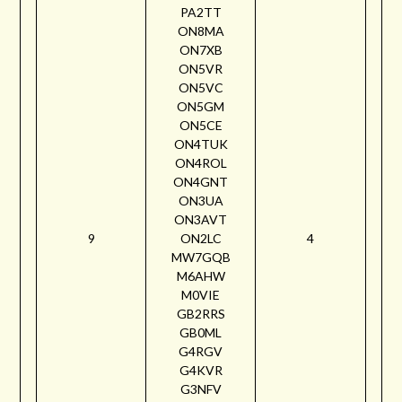
PA2TT
ON8MA
ON7XB
ON5VR
ON5VC
ON5GM
ON5CE
ON4TUK
ON4ROL
ON4GNT
ON3UA
ON3AVT
9
ON2LC
4
MW7GQB
M6AHW
M0VIE
GB2RRS
GB0ML
G4RGV
G4KVR
G3NFV