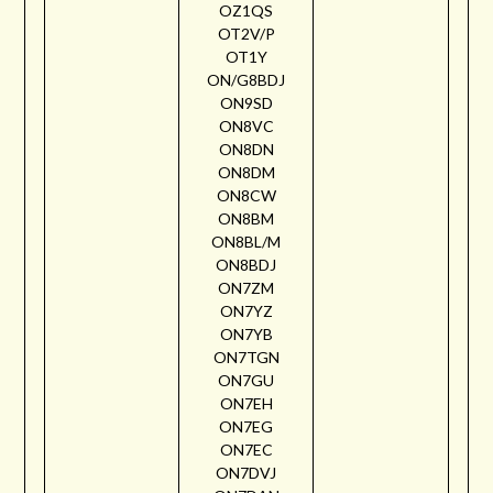
OZ1QS
OT2V/P
OT1Y
ON/G8BDJ
ON9SD
ON8VC
ON8DN
ON8DM
ON8CW
ON8BM
ON8BL/M
ON8BDJ
ON7ZM
ON7YZ
ON7YB
ON7TGN
ON7GU
ON7EH
ON7EG
ON7EC
ON7DVJ