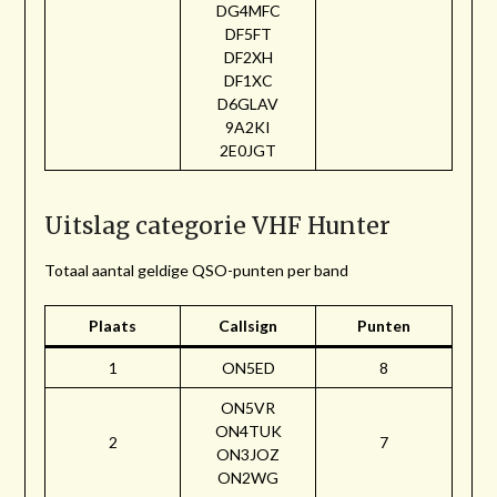
DG4MFC
DF5FT
DF2XH
DF1XC
D6GLAV
9A2KI
2E0JGT
Uitslag categorie VHF Hunter
Totaal aantal geldige QSO-punten per band
Plaats
Callsign
Punten
1
ON5ED
8
ON5VR
ON4TUK
2
7
ON3JOZ
ON2WG