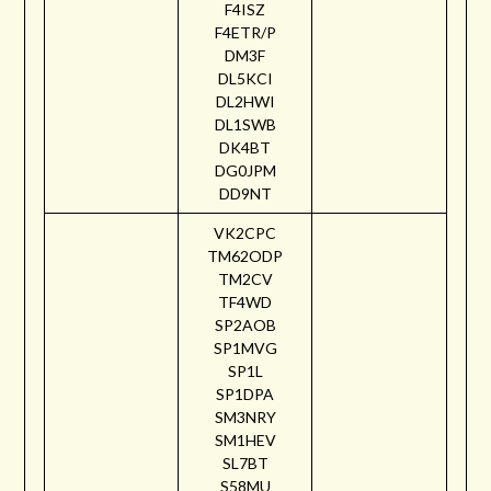
F4ISZ
F4ETR/P
DM3F
DL5KCI
DL2HWI
DL1SWB
DK4BT
DG0JPM
DD9NT
VK2CPC
TM62ODP
TM2CV
TF4WD
SP2AOB
SP1MVG
SP1L
SP1DPA
SM3NRY
SM1HEV
SL7BT
S58MU