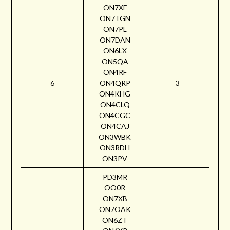
ON7XF
ON7TGN
ON7PL
ON7DAN
ON6LX
ON5QA
ON4RF
6
ON4QRP
3
ON4KHG
ON4CLQ
ON4CGC
ON4CAJ
ON3WBK
ON3RDH
ON3PV
PD3MR
OO0R
ON7XB
ON7OAK
ON6ZT