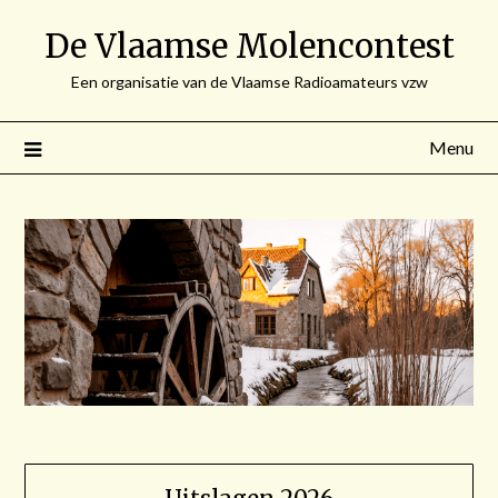
Spring
De Vlaamse Molencontest
naar
de
Een organisatie van de Vlaamse Radioamateurs vzw
inhoud
Menu