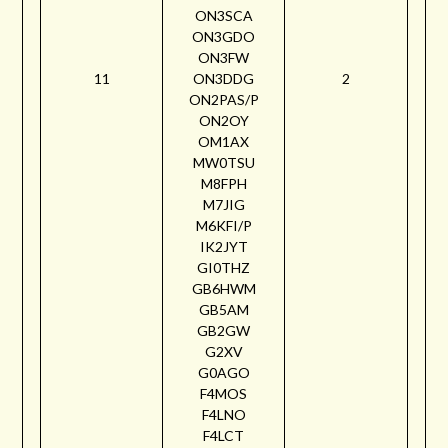
ON3SCA
ON3GDO
ON3FW
11
ON3DDG
2
ON2PAS/P
ON2OY
OM1AX
MW0TSU
M8FPH
M7JIG
M6KFI/P
IK2JYT
GI0THZ
GB6HWM
GB5AM
GB2GW
G2XV
G0AGO
F4MOS
F4LNO
F4LCT