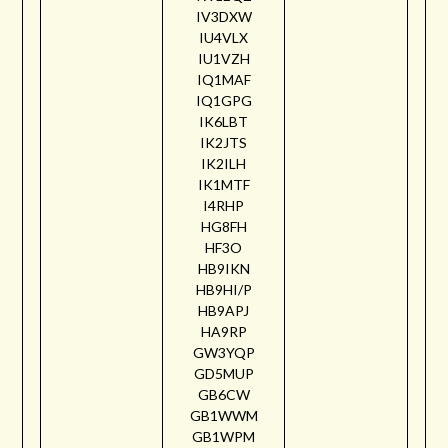
IV3DXW
IU4VLX
IU1VZH
IQ1MAF
IQ1GPG
IK6LBT
IK2JTS
IK2ILH
IK1MTF
I4RHP
HG8FH
HF3O
HB9IKN
HB9HI/P
HB9APJ
HA9RP
GW3YQP
GD5MUP
GB6CW
GB1WWM
GB1WPM