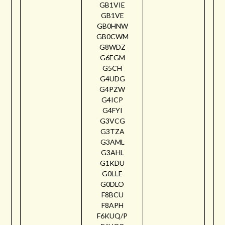
GB1VIE
GB1VE
GB0HNW
GB0CWM
G8WDZ
G6EGM
G5CH
G4UDG
G4PZW
G4ICP
G4FYI
G3VCG
G3TZA
G3AML
G3AHL
G1KDU
G0LLE
G0DLO
F8BCU
F8APH
F6KUQ/P