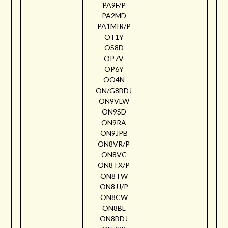
PA9F/P
PA2MD
PA1MIR/P
OT1Y
OS8D
OP7V
OP6Y
OO4N
ON/G8BDJ
ON9VLW
ON9SD
ON9RA
ON9JPB
ON8VR/P
ON8VC
ON8TX/P
ON8TW
ON8JJ/P
ON8CW
ON8BL
ON8BDJ