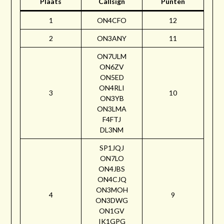
Plaats
Callsign
Punten
1
ON4CFO
12
2
ON3ANY
11
ON7ULM
ON6ZV
ON5ED
ON4RLI
3
10
ON3YB
ON3LMA
F4FTJ
DL3NM
SP1JQJ
ON7LO
ON4JBS
ON4CJQ
ON3MOH
4
9
ON3DWG
ON1GV
IK1GPG