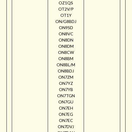
OZ1QS
OT2V/P
OT1Y
ON/G8BDJ
ON9SD
ON8VC
ON8DN
ON8DM
ON8CW
ON8BM
ON8BL/M
ON8BDJ
ON7ZM
ON7YZ
ON7YB
ON7TGN
ON7GU
ON7EH
ON7EG
ON7EC
ON7DVJ