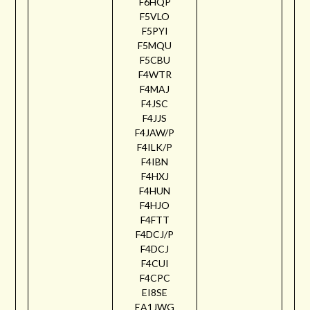
F6HQP
F5VLO
F5PYI
F5MQU
F5CBU
F4WTR
F4MAJ
F4JSC
F4JJS
F4JAW/P
F4ILK/P
F4IBN
F4HXJ
F4HUN
F4HJO
F4FTT
F4DCJ/P
F4DCJ
F4CUI
F4CPC
EI8SE
EA1JWG