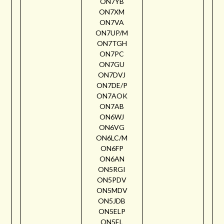
ON7YB
ON7XM
ON7VA
ON7UP/M
ON7TGH
ON7PC
ON7GU
ON7DVJ
ON7DE/P
ON7AOK
ON7AB
ON6WJ
ON6VG
ON6LC/M
ON6FP
ON6AN
ON5RGI
ON5PDV
ON5MDV
ON5JDB
ON5ELP
ON5EL