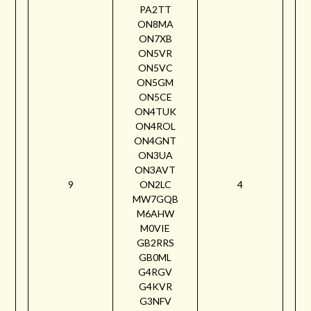
PA2TT
ON8MA
ON7XB
ON5VR
ON5VC
ON5GM
ON5CE
ON4TUK
ON4ROL
ON4GNT
ON3UA
ON3AVT
9
ON2LC
4
MW7GQB
M6AHW
M0VIE
GB2RRS
GB0ML
G4RGV
G4KVR
G3NFV