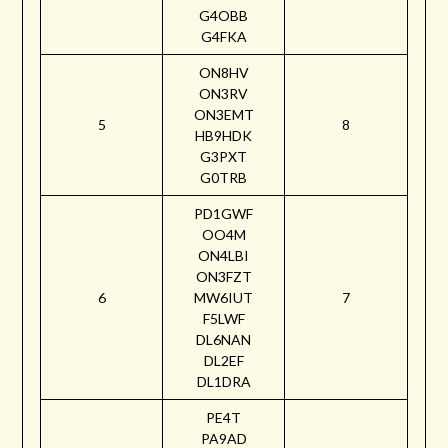
G4OBB
G4FKA
ON8HV
ON3RV
ON3EMT
5
8
HB9HDK
G3PXT
G0TRB
PD1GWF
OO4M
ON4LBI
ON3FZT
6
MW6IUT
7
F5LWF
DL6NAN
DL2EF
DL1DRA
PE4T
PA9AD