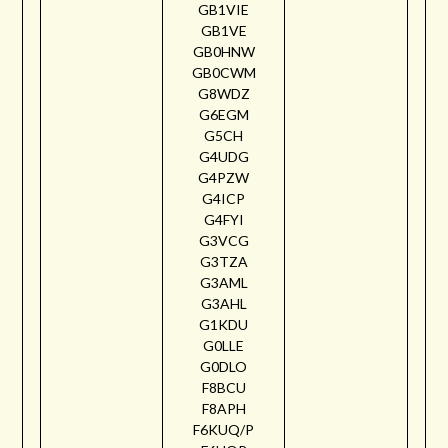
GB1VIE
GB1VE
GB0HNW
GB0CWM
G8WDZ
G6EGM
G5CH
G4UDG
G4PZW
G4ICP
G4FYI
G3VCG
G3TZA
G3AML
G3AHL
G1KDU
G0LLE
G0DLO
F8BCU
F8APH
F6KUQ/P