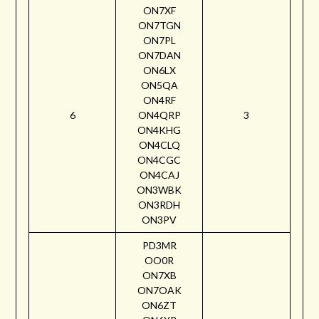
ON7XF
ON7TGN
ON7PL
ON7DAN
ON6LX
ON5QA
ON4RF
6
ON4QRP
3
ON4KHG
ON4CLQ
ON4CGC
ON4CAJ
ON3WBK
ON3RDH
ON3PV
PD3MR
OO0R
ON7XB
ON7OAK
ON6ZT