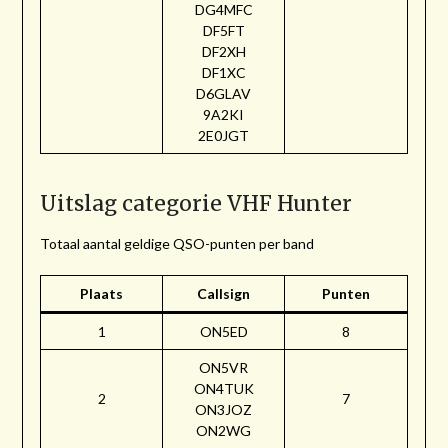
DG4MFC
DF5FT
DF2XH
DF1XC
D6GLAV
9A2KI
2E0JGT
Uitslag categorie VHF Hunter
Totaal aantal geldige QSO-punten per band
Plaats
Callsign
Punten
1
ON5ED
8
ON5VR
ON4TUK
2
7
ON3JOZ
ON2WG