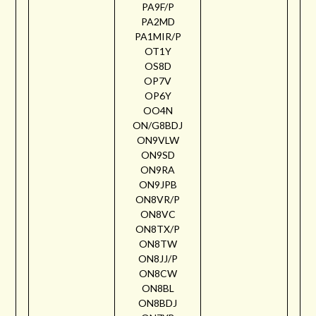
PA9F/P
PA2MD
PA1MIR/P
OT1Y
OS8D
OP7V
OP6Y
OO4N
ON/G8BDJ
ON9VLW
ON9SD
ON9RA
ON9JPB
ON8VR/P
ON8VC
ON8TX/P
ON8TW
ON8JJ/P
ON8CW
ON8BL
ON8BDJ