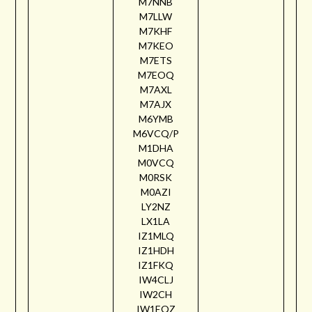
M7NNB
M7LLW
M7KHF
M7KEO
M7ETS
M7EOQ
M7AXL
M7AJX
M6YMB
M6VCQ/P
M1DHA
M0VCQ
M0RSK
M0AZI
LY2NZ
LX1LA
IZ1MLQ
IZ1HDH
IZ1FKQ
IW4CLJ
IW2CH
IW1EQZ