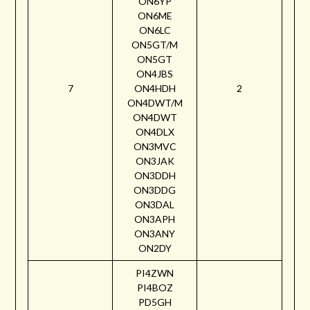
ON6YP
ON6ME
ON6LC
ON5GT/M
ON5GT
ON4JBS
7
ON4HDH
2
ON4DWT/M
ON4DWT
ON4DLX
ON3MVC
ON3JAK
ON3DDH
ON3DDG
ON3DAL
ON3APH
ON3ANY
ON2DY
PI4ZWN
PI4BOZ
PD5GH