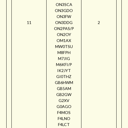
ON3SCA
ON3GDO
ON3FW
11
ON3DDG
2
ON2PAS/P
ON2OY
OM1AX
MW0TSU
M8FPH
M7JIG
M6KFI/P
IK2JYT
GI0THZ
GB6HWM
GB5AM
GB2GW
G2XV
G0AGO
F4MOS
F4LNO
F4LCT