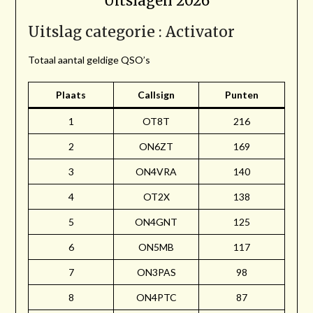
Uitslagen 2026
Uitslag categorie : Activator
Totaal aantal geldige QSO’s
Plaats
Callsign
Punten
1
OT8T
216
2
ON6ZT
169
3
ON4VRA
140
4
OT2X
138
5
ON4GNT
125
6
ON5MB
117
7
ON3PAS
98
8
ON4PTC
87