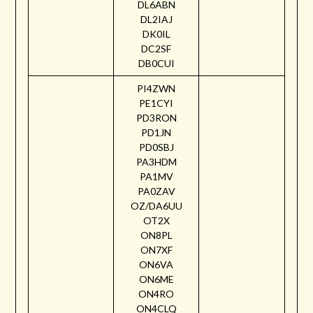
DL6ABN
DL2IAJ
DK0IL
DC2SF
DB0CUI
PI4ZWN
PE1CYI
PD3RON
PD1JN
PD0SBJ
PA3HDM
PA1MV
PA0ZAV
OZ/DA6UU
OT2X
ON8PL
ON7XF
ON6VA
ON6ME
ON4RO
ON4CLQ