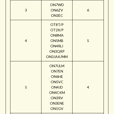
ON7WD
3
ON6ZV
6
ON3EC
OT8T/P
OT2X/P
ON8MA
4
ON5MB
5
ON4RLI
ON3QRP
ON3JAK/MM
ON7ULM
ON7EN
ON6HE
ON5VC
5
ON4JD
4
ON4CKM
ON3RV
ON3ENE
ON1GV