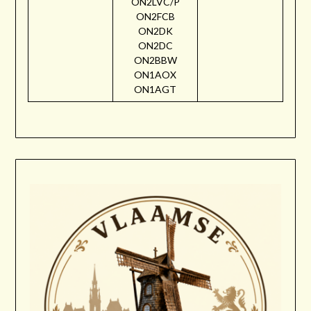
ON2LVC/P
ON2FCB
ON2DK
ON2DC
ON2BBW
ON1AOX
ON1AGT