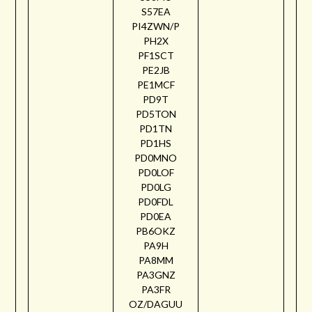
S57EA
PI4ZWN/P
PH2X
PF1SCT
PE2JB
PE1MCF
PD9T
PD5TON
PD1TN
PD1HS
PD0MNO
PD0LOF
PD0LG
PD0FDL
PD0EA
PB6OKZ
PA9H
PA8MM
PA3GNZ
PA3FR
OZ/DAGUU