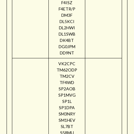
F4ISZ
F4ETR/P
DM3F
DL5KCI
DL2HWI
DL1SWB
DK4BT
DG0JPM
DD9NT
VK2CPC
TM62ODP
TM2CV
TF4WD
SP2AOB
SP1MVG
SP1L
SP1DPA
SM3NRY
SM1HEV
SL7BT
S58MU