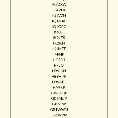
IV3DXW
IU4VLX
IU1VZH
IQ1MAF
IQ1GPG
IK6LBT
IK2JTS
IK2ILH
IK1MTF
I4RHP
HG8FH
HF3O
HB9IKN
HB9HI/P
HB9APJ
HA9RP
GW3YQP
GD5MUP
GB6CW
GB1WWM
GB1WPM