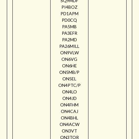
SQ9MDF
PI4BOZ
PD1APM
PD0CQ
PA5MB
PA3EFR
PA2MD
PA26MILL
ON9VLW
ON6VG
ON6HE
ON5MB/P
ON5EL
ON4PTC/P
ON4LO
ON4JD
ON4FHM
ON4CAJ
ON4BHL
ON4ACW
ON3VT
ON3TOR