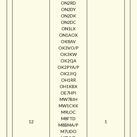
ON2RD
ON2DY
ON2DK
ON2DC
ON1LX
ON1AOX
OK8AV
OK3VO/P
OK3KW
OK2QA
OK2PYA/P
OK2JIQ
OH1RR
OH1KBX
OE7HPI
MW7BIH
MW1CKK
M9LOC
M8FTD
12
1
M8BMA/P
M7UDO