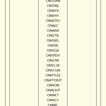
ON7DAN
ON7AB
ON6YX
ON6YH
ON6OYU
ON6LC
ON6AN
ON5TB
ON5SEL
ON5SE
ON5QA
ON5PDV
ON5JW
ON5CJK
ON5CGN
ON4TUQ
ON4TOR/P
ON4ON
ON4LX/P
ON4KT
ON4GT
ON4FL