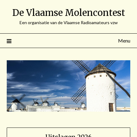
Spring
De Vlaamse Molencontest
naar
de
Een organisatie van de Vlaamse Radioamateurs vzw
inhoud
Menu