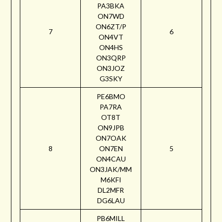
PA3BKA
ON7WD
ON6ZT/P
7
6
ON4VT
ON4HS
ON3QRP
ON3JOZ
G3SKY
PE6BMO
PA7RA
OT8T
ON9JPB
ON7OAK
8
ON7EN
5
ON4CAU
ON3JAK/MM
M6KFI
DL2MFR
DG6LAU
PB6MILL