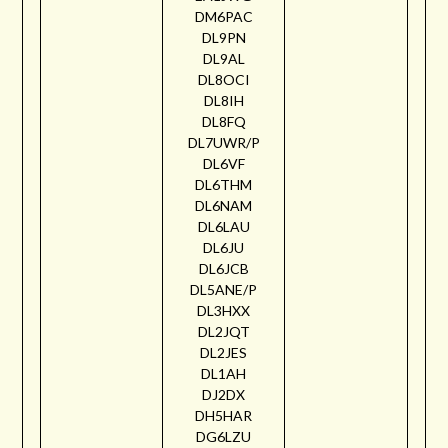
DM6PAC
DL9PN
DL9AL
DL8OCI
DL8IH
DL8FQ
DL7UWR/P
DL6VF
DL6THM
DL6NAM
DL6LAU
DL6JU
DL6JCB
DL5ANE/P
DL3HXX
DL2JQT
DL2JES
DL1AH
DJ2DX
DH5HAR
DG6LZU