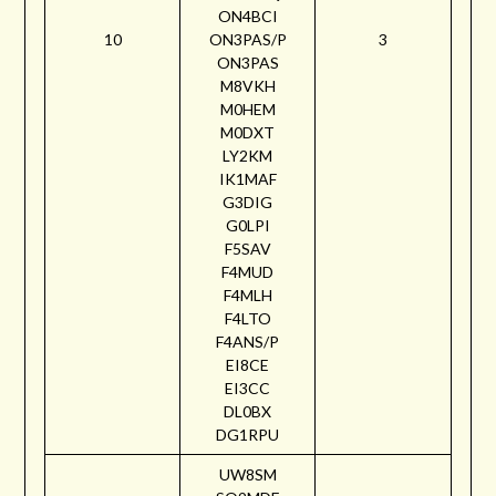
ON4BCI
10
ON3PAS/P
3
ON3PAS
M8VKH
M0HEM
M0DXT
LY2KM
IK1MAF
G3DIG
G0LPI
F5SAV
F4MUD
F4MLH
F4LTO
F4ANS/P
EI8CE
EI3CC
DL0BX
DG1RPU
UW8SM