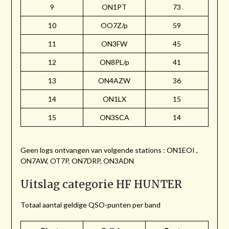
9
ON1PT
73
10
OO7Z/p
59
11
ON3FW
45
12
ON8PL/p
41
13
ON4AZW
36
14
ON1LX
15
15
ON3SCA
14
Geen logs ontvangen van volgende stations : ON1EOI ,
ON7AW, OT7P, ON7DRP, ON3ADN
Uitslag categorie HF HUNTER
Totaal aantal geldige QSO-punten per band