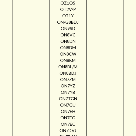
OZ1QS
OT2V/P
OT1Y
ON/G8BDJ
ON9SD
ON8VC
ON8DN
ON8DM
ON8CW
ON8BM
ON8BL/M
ON8BDJ
ON7ZM
ON7YZ
ON7YB
ON7TGN
ON7GU
ON7EH
ON7EG
ON7EC
ON7DVJ