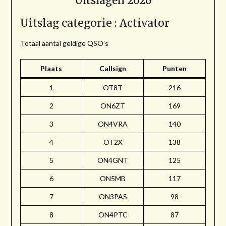
Uitslagen 2026
Uitslag categorie : Activator
Totaal aantal geldige QSO’s
Plaats
Callsign
Punten
1
OT8T
216
2
ON6ZT
169
3
ON4VRA
140
4
OT2X
138
5
ON4GNT
125
6
ON5MB
117
7
ON3PAS
98
8
ON4PTC
87