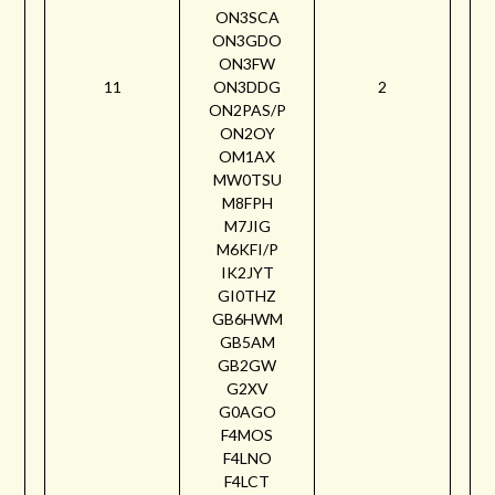
ON3SCA
ON3GDO
ON3FW
11
ON3DDG
2
ON2PAS/P
ON2OY
OM1AX
MW0TSU
M8FPH
M7JIG
M6KFI/P
IK2JYT
GI0THZ
GB6HWM
GB5AM
GB2GW
G2XV
G0AGO
F4MOS
F4LNO
F4LCT