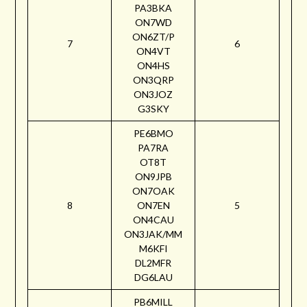
PA3BKA
ON7WD
ON6ZT/P
7
6
ON4VT
ON4HS
ON3QRP
ON3JOZ
G3SKY
PE6BMO
PA7RA
OT8T
ON9JPB
ON7OAK
8
ON7EN
5
ON4CAU
ON3JAK/MM
M6KFI
DL2MFR
DG6LAU
PB6MILL