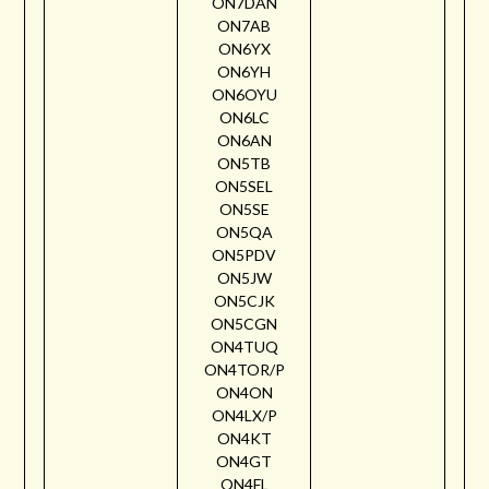
ON7DAN
ON7AB
ON6YX
ON6YH
ON6OYU
ON6LC
ON6AN
ON5TB
ON5SEL
ON5SE
ON5QA
ON5PDV
ON5JW
ON5CJK
ON5CGN
ON4TUQ
ON4TOR/P
ON4ON
ON4LX/P
ON4KT
ON4GT
ON4FL