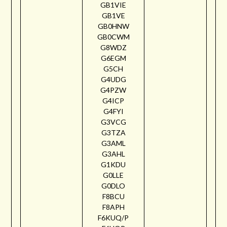
GB1VIE
GB1VE
GB0HNW
GB0CWM
G8WDZ
G6EGM
G5CH
G4UDG
G4PZW
G4ICP
G4FYI
G3VCG
G3TZA
G3AML
G3AHL
G1KDU
G0LLE
G0DLO
F8BCU
F8APH
F6KUQ/P