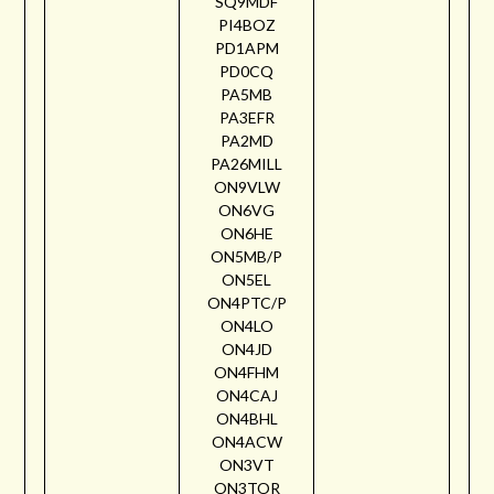
SQ9MDF
PI4BOZ
PD1APM
PD0CQ
PA5MB
PA3EFR
PA2MD
PA26MILL
ON9VLW
ON6VG
ON6HE
ON5MB/P
ON5EL
ON4PTC/P
ON4LO
ON4JD
ON4FHM
ON4CAJ
ON4BHL
ON4ACW
ON3VT
ON3TOR