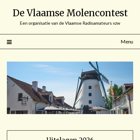
Spring
De Vlaamse Molencontest
naar
de
Een organisatie van de Vlaamse Radioamateurs vzw
inhoud
Menu