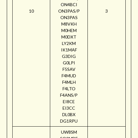
ON4BCI
10
ON3PAS/P
3
ON3PAS
M8VKH
M0HEM
M0DXT
LY2KM
IK1MAF
G3DIG
G0LPI
F5SAV
F4MUD
F4MLH
F4LTO
F4ANS/P
EI8CE
EI3CC
DL0BX
DG1RPU
UW8SM