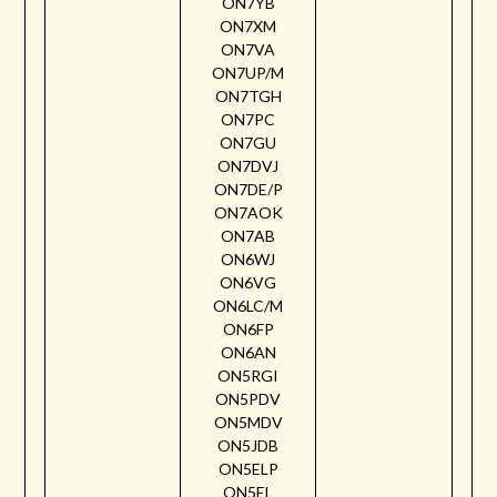
ON7YB
ON7XM
ON7VA
ON7UP/M
ON7TGH
ON7PC
ON7GU
ON7DVJ
ON7DE/P
ON7AOK
ON7AB
ON6WJ
ON6VG
ON6LC/M
ON6FP
ON6AN
ON5RGI
ON5PDV
ON5MDV
ON5JDB
ON5ELP
ON5EL