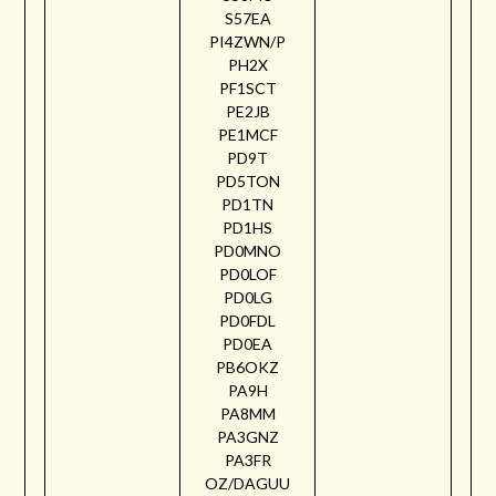
S57EA
PI4ZWN/P
PH2X
PF1SCT
PE2JB
PE1MCF
PD9T
PD5TON
PD1TN
PD1HS
PD0MNO
PD0LOF
PD0LG
PD0FDL
PD0EA
PB6OKZ
PA9H
PA8MM
PA3GNZ
PA3FR
OZ/DAGUU