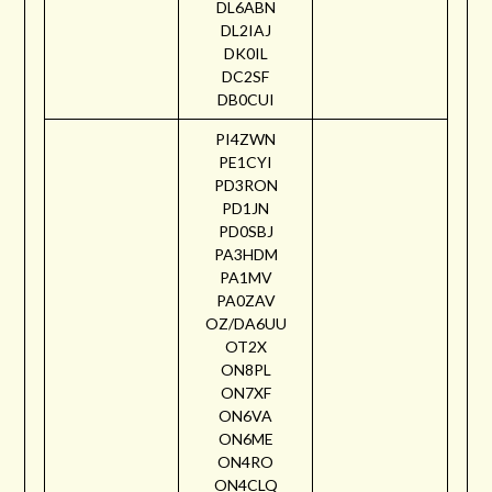
DL6ABN
DL2IAJ
DK0IL
DC2SF
DB0CUI
PI4ZWN
PE1CYI
PD3RON
PD1JN
PD0SBJ
PA3HDM
PA1MV
PA0ZAV
OZ/DA6UU
OT2X
ON8PL
ON7XF
ON6VA
ON6ME
ON4RO
ON4CLQ