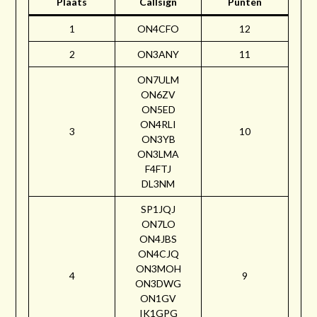
Plaats
Callsign
Punten
1
ON4CFO
12
2
ON3ANY
11
ON7ULM
ON6ZV
ON5ED
ON4RLI
3
10
ON3YB
ON3LMA
F4FTJ
DL3NM
SP1JQJ
ON7LO
ON4JBS
ON4CJQ
ON3MOH
4
9
ON3DWG
ON1GV
IK1GPG