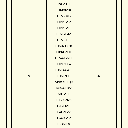
PA2TT
ON8MA
ON7XB
ON5VR
ON5VC
ON5GM
ON5CE
ON4TUK
ON4ROL
ON4GNT
ON3UA
ON3AVT
9
ON2LC
4
MW7GQB
M6AHW
M0VIE
GB2RRS
GB0ML
G4RGV
G4KVR
G3NFV