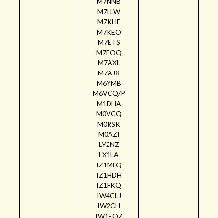
M7NNB
M7LLW
M7KHF
M7KEO
M7ETS
M7EOQ
M7AXL
M7AJX
M6YMB
M6VCQ/P
M1DHA
M0VCQ
M0RSK
M0AZI
LY2NZ
LX1LA
IZ1MLQ
IZ1HDH
IZ1FKQ
IW4CLJ
IW2CH
IW1EQZ