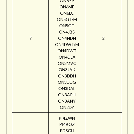
ON6YP
ON6ME
ON6LC
ON5GT/M
ON5GT
ON4JBS
7
ON4HDH
2
ON4DWT/M
ON4DWT
ON4DLX
ON3MVC
ON3JAK
ON3DDH
ON3DDG
ON3DAL
ON3APH
ON3ANY
ON2DY
PI4ZWN
PI4BOZ
PD5GH