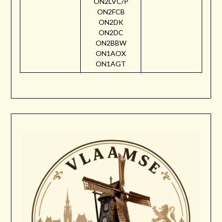
ON2LVC/P
ON2FCB
ON2DK
ON2DC
ON2BBW
ON1AOX
ON1AGT