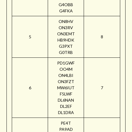
G4OBB
G4FKA
ON8HV
ON3RV
ON3EMT
5
8
HB9HDK
G3PXT
G0TRB
PD1GWF
OO4M
ON4LBI
ON3FZT
6
MW6IUT
7
F5LWF
DL6NAN
DL2EF
DL1DRA
PE4T
PA9AD