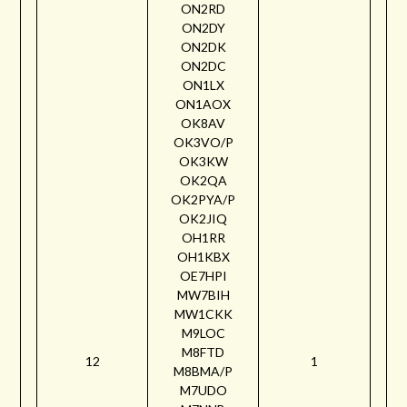
ON2RD
ON2DY
ON2DK
ON2DC
ON1LX
ON1AOX
OK8AV
OK3VO/P
OK3KW
OK2QA
OK2PYA/P
OK2JIQ
OH1RR
OH1KBX
OE7HPI
MW7BIH
MW1CKK
M9LOC
M8FTD
12
1
M8BMA/P
M7UDO