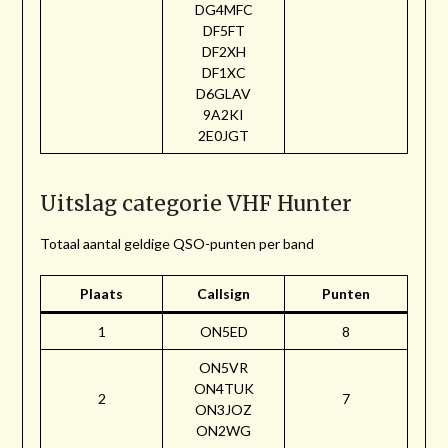
DG4MFC
DF5FT
DF2XH
DF1XC
D6GLAV
9A2KI
2E0JGT
Uitslag categorie VHF Hunter
Totaal aantal geldige QSO-punten per band
Plaats
Callsign
Punten
1
ON5ED
8
ON5VR
ON4TUK
2
7
ON3JOZ
ON2WG