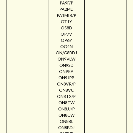
PA9F/P
PA2MD
PA1MIR/P
OT1Y
OS8D
OP7V
OP6Y
OO4N
ON/G8BDJ
ON9VLW
ON9SD
ON9RA
ON9JPB
ON8VR/P
ON8VC
ON8TX/P
ON8TW
ON8JJ/P
ON8CW
ON8BL
ON8BDJ