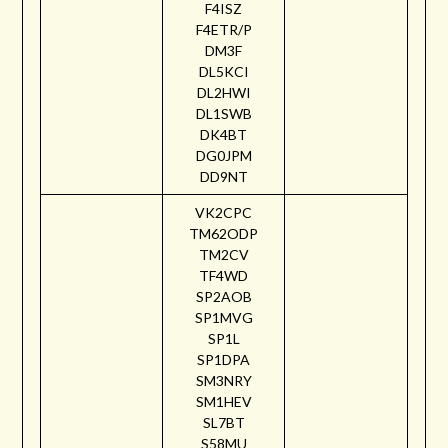
F4ISZ
F4ETR/P
DM3F
DL5KCI
DL2HWI
DL1SWB
DK4BT
DG0JPM
DD9NT
VK2CPC
TM62ODP
TM2CV
TF4WD
SP2AOB
SP1MVG
SP1L
SP1DPA
SM3NRY
SM1HEV
SL7BT
S58MU