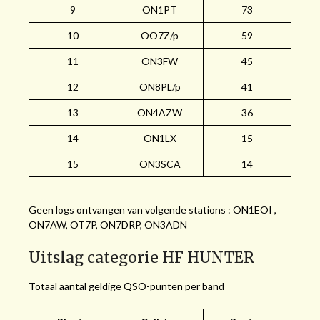
9
ON1PT
73
10
OO7Z/p
59
11
ON3FW
45
12
ON8PL/p
41
13
ON4AZW
36
14
ON1LX
15
15
ON3SCA
14
Geen logs ontvangen van volgende stations : ON1EOI ,
ON7AW, OT7P, ON7DRP, ON3ADN
Uitslag categorie HF HUNTER
Totaal aantal geldige QSO-punten per band