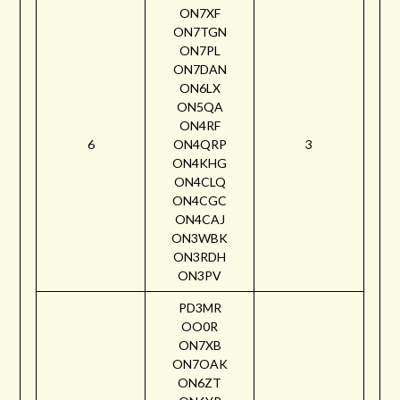
ON7XF
ON7TGN
ON7PL
ON7DAN
ON6LX
ON5QA
ON4RF
6
ON4QRP
3
ON4KHG
ON4CLQ
ON4CGC
ON4CAJ
ON3WBK
ON3RDH
ON3PV
PD3MR
OO0R
ON7XB
ON7OAK
ON6ZT