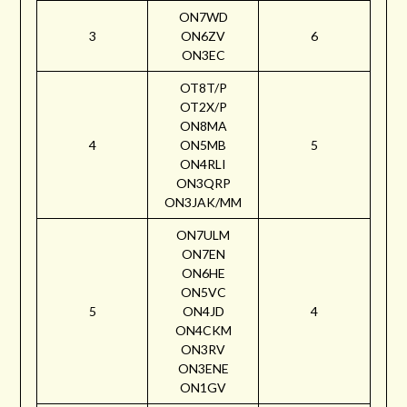
ON7WD
3
ON6ZV
6
ON3EC
OT8T/P
OT2X/P
ON8MA
4
ON5MB
5
ON4RLI
ON3QRP
ON3JAK/MM
ON7ULM
ON7EN
ON6HE
ON5VC
5
ON4JD
4
ON4CKM
ON3RV
ON3ENE
ON1GV