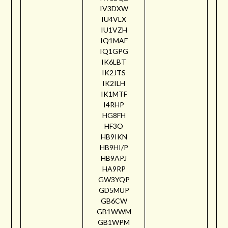
IV3DXW
IU4VLX
IU1VZH
IQ1MAF
IQ1GPG
IK6LBT
IK2JTS
IK2ILH
IK1MTF
I4RHP
HG8FH
HF3O
HB9IKN
HB9HI/P
HB9APJ
HA9RP
GW3YQP
GD5MUP
GB6CW
GB1WWM
GB1WPM