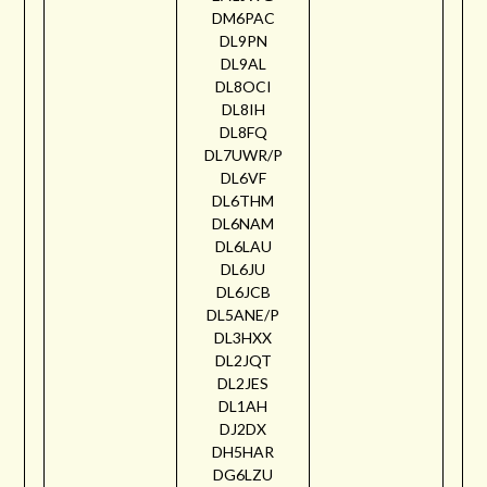
DM6PAC
DL9PN
DL9AL
DL8OCI
DL8IH
DL8FQ
DL7UWR/P
DL6VF
DL6THM
DL6NAM
DL6LAU
DL6JU
DL6JCB
DL5ANE/P
DL3HXX
DL2JQT
DL2JES
DL1AH
DJ2DX
DH5HAR
DG6LZU