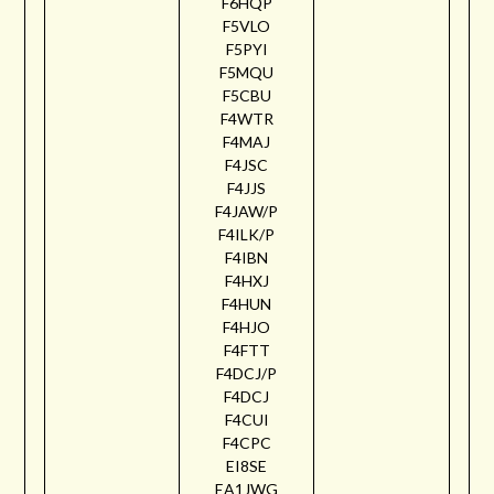
F6HQP
F5VLO
F5PYI
F5MQU
F5CBU
F4WTR
F4MAJ
F4JSC
F4JJS
F4JAW/P
F4ILK/P
F4IBN
F4HXJ
F4HUN
F4HJO
F4FTT
F4DCJ/P
F4DCJ
F4CUI
F4CPC
EI8SE
EA1JWG