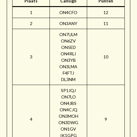
Plaats
Callsign
Punten
1
ON4CFO
12
2
ON3ANY
11
ON7ULM
ON6ZV
ON5ED
ON4RLI
3
10
ON3YB
ON3LMA
F4FTJ
DL3NM
SP1JQJ
ON7LO
ON4JBS
ON4CJQ
ON3MOH
4
9
ON3DWG
ON1GV
IK1GPG