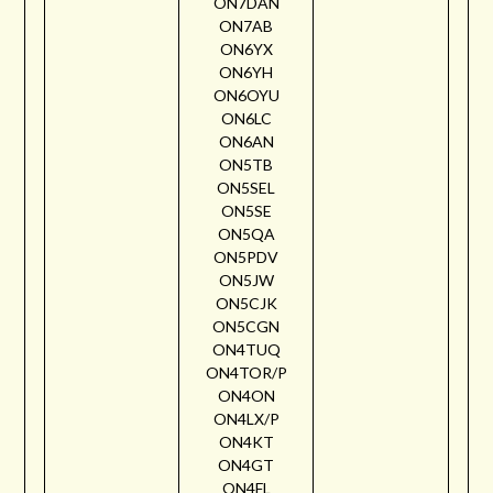
ON7DAN
ON7AB
ON6YX
ON6YH
ON6OYU
ON6LC
ON6AN
ON5TB
ON5SEL
ON5SE
ON5QA
ON5PDV
ON5JW
ON5CJK
ON5CGN
ON4TUQ
ON4TOR/P
ON4ON
ON4LX/P
ON4KT
ON4GT
ON4FL