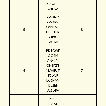
G4OBB
G4FKA
ON8HV
ON3RV
ON3EMT
5
8
HB9HDK
G3PXT
G0TRB
PD1GWF
OO4M
ON4LBI
ON3FZT
6
MW6IUT
7
F5LWF
DL6NAN
DL2EF
DL1DRA
PE4T
PA9AD