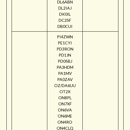
DL6ABN
DL2IAJ
DK0IL
DC2SF
DB0CUI
PI4ZWN
PE1CYI
PD3RON
PD1JN
PD0SBJ
PA3HDM
PA1MV
PA0ZAV
OZ/DA6UU
OT2X
ON8PL
ON7XF
ON6VA
ON6ME
ON4RO
ON4CLQ