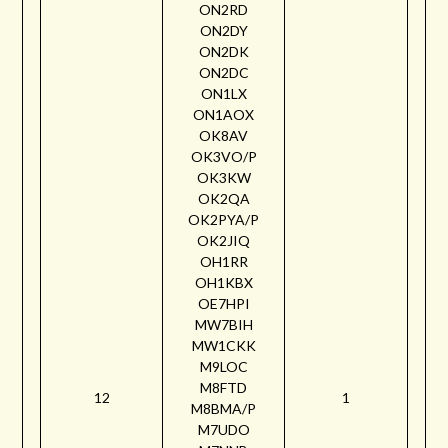
ON2RD
ON2DY
ON2DK
ON2DC
ON1LX
ON1AOX
OK8AV
OK3VO/P
OK3KW
OK2QA
OK2PYA/P
OK2JIQ
OH1RR
OH1KBX
OE7HPI
MW7BIH
MW1CKK
M9LOC
M8FTD
12
1
M8BMA/P
M7UDO