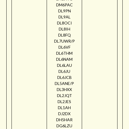
DM6PAC
DL9PN
DL9AL
DL8OCI
DL8IH
DL8FQ
DL7UWR/P
DL6VF
DL6THM
DL6NAM
DL6LAU
DL6JU
DL6JCB
DL5ANE/P
DL3HXX
DL2JQT
DL2JES
DL1AH
DJ2DX
DH5HAR
DG6LZU