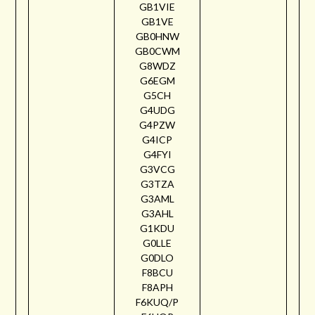
GB1VIE
GB1VE
GB0HNW
GB0CWM
G8WDZ
G6EGM
G5CH
G4UDG
G4PZW
G4ICP
G4FYI
G3VCG
G3TZA
G3AML
G3AHL
G1KDU
G0LLE
G0DLO
F8BCU
F8APH
F6KUQ/P