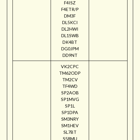
F4ISZ
F4ETR/P
DM3F
DL5KCI
DL2HWI
DL1SWB
DK4BT
DG0JPM
DD9NT
VK2CPC
TM62ODP
TM2CV
TF4WD
SP2AOB
SP1MVG
SP1L
SP1DPA
SM3NRY
SM1HEV
SL7BT
S58MU