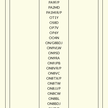
PA9F/P
PA2MD
PA1MIR/P
OT1Y
OS8D
OP7V
OP6Y
OO4N
ON/G8BDJ
ON9VLW
ON9SD
ON9RA
ON9JPB
ON8VR/P
ON8VC
ON8TX/P
ON8TW
ON8JJ/P
ON8CW
ON8BL
ON8BDJ