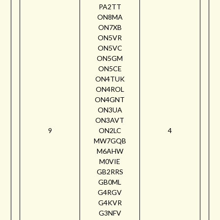
PA2TT
ON8MA
ON7XB
ON5VR
ON5VC
ON5GM
ON5CE
ON4TUK
ON4ROL
ON4GNT
ON3UA
ON3AVT
9
ON2LC
4
MW7GQB
M6AHW
M0VIE
GB2RRS
GB0ML
G4RGV
G4KVR
G3NFV