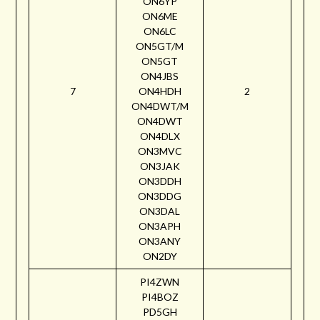
ON6YP
ON6ME
ON6LC
ON5GT/M
ON5GT
ON4JBS
7
ON4HDH
2
ON4DWT/M
ON4DWT
ON4DLX
ON3MVC
ON3JAK
ON3DDH
ON3DDG
ON3DAL
ON3APH
ON3ANY
ON2DY
PI4ZWN
PI4BOZ
PD5GH