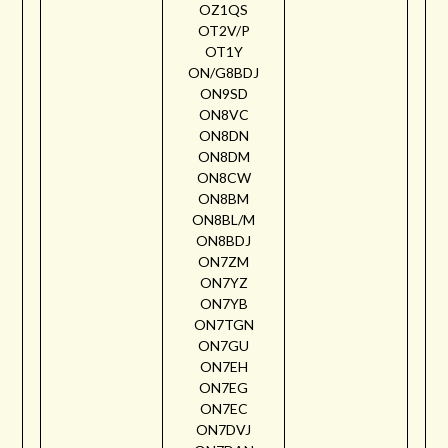
OZ1QS
OT2V/P
OT1Y
ON/G8BDJ
ON9SD
ON8VC
ON8DN
ON8DM
ON8CW
ON8BM
ON8BL/M
ON8BDJ
ON7ZM
ON7YZ
ON7YB
ON7TGN
ON7GU
ON7EH
ON7EG
ON7EC
ON7DVJ