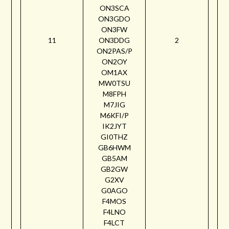
ON3SCA
ON3GDO
ON3FW
11
ON3DDG
2
ON2PAS/P
ON2OY
OM1AX
MW0TSU
M8FPH
M7JIG
M6KFI/P
IK2JYT
GI0THZ
GB6HWM
GB5AM
GB2GW
G2XV
G0AGO
F4MOS
F4LNO
F4LCT