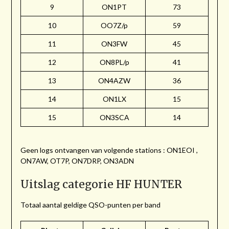
9
ON1PT
73
10
OO7Z/p
59
11
ON3FW
45
12
ON8PL/p
41
13
ON4AZW
36
14
ON1LX
15
15
ON3SCA
14
Geen logs ontvangen van volgende stations : ON1EOI ,
ON7AW, OT7P, ON7DRP, ON3ADN
Uitslag categorie HF HUNTER
Totaal aantal geldige QSO-punten per band