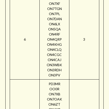
ON7XF
ON7TGN
ON7PL
ON7DAN
ON6LX
ON5QA
ON4RF
6
ON4QRP
3
ON4KHG
ON4CLQ
ON4CGC
ON4CAJ
ON3WBK
ON3RDH
ON3PV
PD3MR
OO0R
ON7XB
ON7OAK
ON6ZT