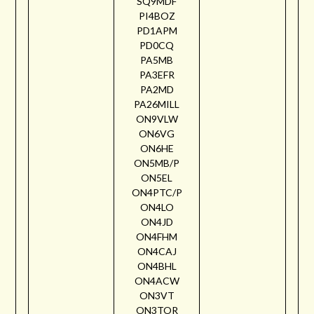
SQ9MDF
PI4BOZ
PD1APM
PD0CQ
PA5MB
PA3EFR
PA2MD
PA26MILL
ON9VLW
ON6VG
ON6HE
ON5MB/P
ON5EL
ON4PTC/P
ON4LO
ON4JD
ON4FHM
ON4CAJ
ON4BHL
ON4ACW
ON3VT
ON3TOR