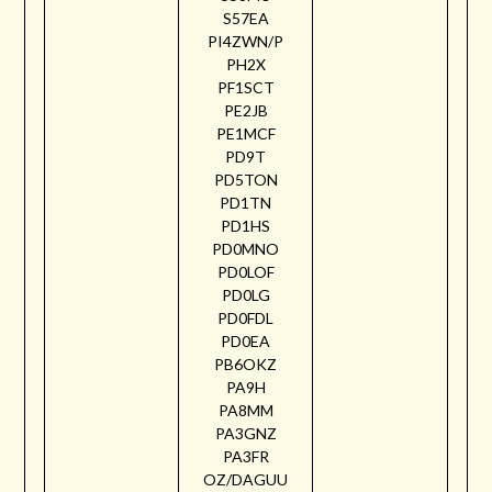
S57EA
PI4ZWN/P
PH2X
PF1SCT
PE2JB
PE1MCF
PD9T
PD5TON
PD1TN
PD1HS
PD0MNO
PD0LOF
PD0LG
PD0FDL
PD0EA
PB6OKZ
PA9H
PA8MM
PA3GNZ
PA3FR
OZ/DAGUU