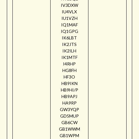
IV3DXW
IU4VLX
IU1VZH
IQ1MAF
IQ1GPG
IK6LBT
IK2JTS
IK2ILH
IK1MTF
I4RHP
HG8FH
HF3O
HB9IKN
HB9HI/P
HB9APJ
HA9RP
GW3YQP
GD5MUP
GB6CW
GB1WWM
GB1WPM