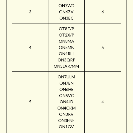
ON7WD
3
ON6ZV
6
ON3EC
OT8T/P
OT2X/P
ON8MA
4
ON5MB
5
ON4RLI
ON3QRP
ON3JAK/MM
ON7ULM
ON7EN
ON6HE
ON5VC
5
ON4JD
4
ON4CKM
ON3RV
ON3ENE
ON1GV