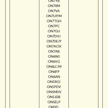
ON7YB
ON7XM
ON7VA
ON7UP/M
ON7TGH
ON7PC
ON7GU
ON7DVJ
ON7DE/P
ON7AOK
ON7AB
ON6WJ
ON6VG
ON6LC/M
ON6FP
ON6AN
ON5RGI
ON5PDV
ON5MDV
ON5JDB
ON5ELP
ON5EL