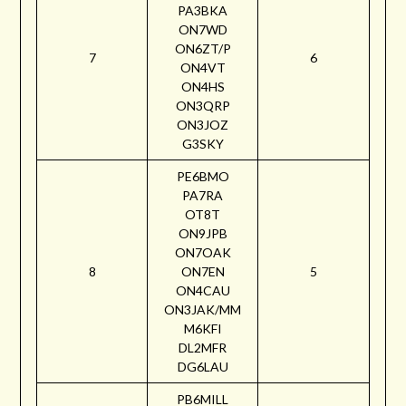
PA3BKA
ON7WD
ON6ZT/P
7
6
ON4VT
ON4HS
ON3QRP
ON3JOZ
G3SKY
PE6BMO
PA7RA
OT8T
ON9JPB
ON7OAK
8
ON7EN
5
ON4CAU
ON3JAK/MM
M6KFI
DL2MFR
DG6LAU
PB6MILL