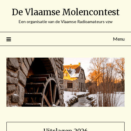
Spring
De Vlaamse Molencontest
naar
de
Een organisatie van de Vlaamse Radioamateurs vzw
inhoud
Menu