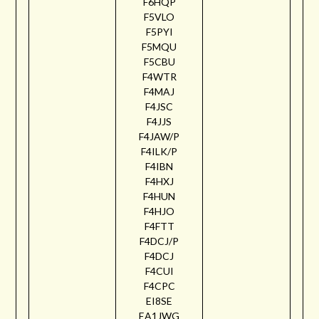
F6HQP
F5VLO
F5PYI
F5MQU
F5CBU
F4WTR
F4MAJ
F4JSC
F4JJS
F4JAW/P
F4ILK/P
F4IBN
F4HXJ
F4HUN
F4HJO
F4FTT
F4DCJ/P
F4DCJ
F4CUI
F4CPC
EI8SE
EA1JWG