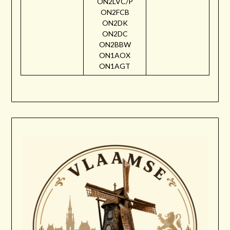
ON2LVC/P
ON2FCB
ON2DK
ON2DC
ON2BBW
ON1AOX
ON1AGT