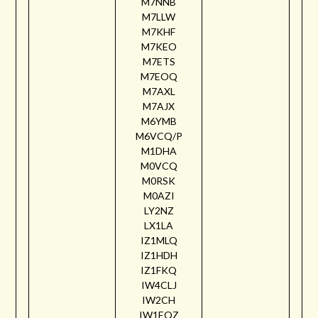
M7NNB
M7LLW
M7KHF
M7KEO
M7ETS
M7EOQ
M7AXL
M7AJX
M6YMB
M6VCQ/P
M1DHA
M0VCQ
M0RSK
M0AZI
LY2NZ
LX1LA
IZ1MLQ
IZ1HDH
IZ1FKQ
IW4CLJ
IW2CH
IW1EQZ