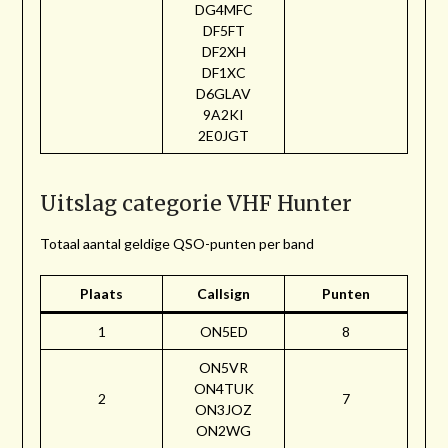
DG4MFC
DF5FT
DF2XH
DF1XC
D6GLAV
9A2KI
2E0JGT
Uitslag categorie VHF Hunter
Totaal aantal geldige QSO-punten per band
Plaats
Callsign
Punten
1
ON5ED
8
ON5VR
ON4TUK
2
7
ON3JOZ
ON2WG