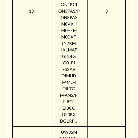
ON4BCI
10
ON3PAS/P
3
ON3PAS
M8VKH
M0HEM
M0DXT
LY2KM
IK1MAF
G3DIG
G0LPI
F5SAV
F4MUD
F4MLH
F4LTO
F4ANS/P
EI8CE
EI3CC
DL0BX
DG1RPU
UW8SM