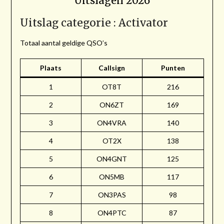
Uitslagen 2026
Uitslag categorie : Activator
Totaal aantal geldige QSO’s
Plaats
Callsign
Punten
1
OT8T
216
2
ON6ZT
169
3
ON4VRA
140
4
OT2X
138
5
ON4GNT
125
6
ON5MB
117
7
ON3PAS
98
8
ON4PTC
87