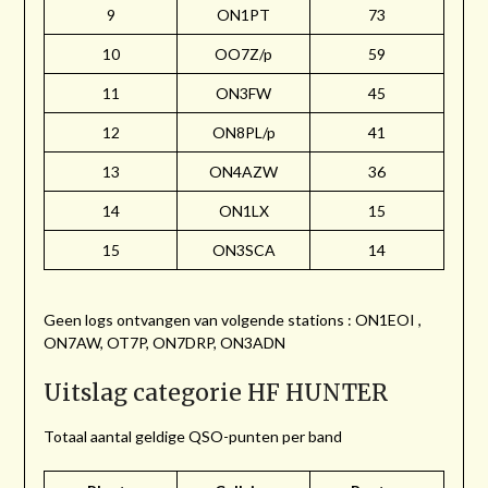
9
ON1PT
73
10
OO7Z/p
59
11
ON3FW
45
12
ON8PL/p
41
13
ON4AZW
36
14
ON1LX
15
15
ON3SCA
14
Geen logs ontvangen van volgende stations : ON1EOI ,
ON7AW, OT7P, ON7DRP, ON3ADN
Uitslag categorie HF HUNTER
Totaal aantal geldige QSO-punten per band