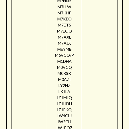
M7NNB
M7LLW
M7KHF
M7KEO
M7ETS
M7EOQ
M7AXL
M7AJX
M6YMB
M6VCQ/P
M1DHA
M0VCQ
M0RSK
M0AZI
LY2NZ
LX1LA
IZ1MLQ
IZ1HDH
IZ1FKQ
IW4CLJ
IW2CH
IW1EQZ