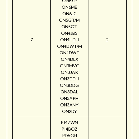
ON6YP
ON6ME
ON6LC
ON5GT/M
ON5GT
ON4JBS
7
ON4HDH
2
ON4DWT/M
ON4DWT
ON4DLX
ON3MVC
ON3JAK
ON3DDH
ON3DDG
ON3DAL
ON3APH
ON3ANY
ON2DY
PI4ZWN
PI4BOZ
PD5GH