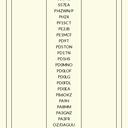
S57EA
PI4ZWN/P
PH2X
PF1SCT
PE2JB
PE1MCF
PD9T
PD5TON
PD1TN
PD1HS
PD0MNO
PD0LOF
PD0LG
PD0FDL
PD0EA
PB6OKZ
PA9H
PA8MM
PA3GNZ
PA3FR
OZ/DAGUU