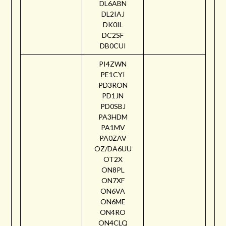
DL6ABN
DL2IAJ
DK0IL
DC2SF
DB0CUI
PI4ZWN
PE1CYI
PD3RON
PD1JN
PD0SBJ
PA3HDM
PA1MV
PA0ZAV
OZ/DA6UU
OT2X
ON8PL
ON7XF
ON6VA
ON6ME
ON4RO
ON4CLQ