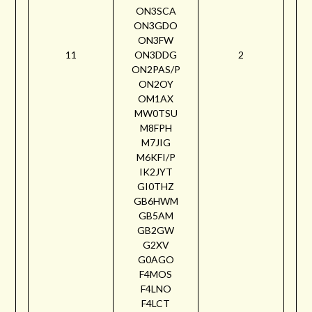
ON3SCA
ON3GDO
ON3FW
11
ON3DDG
2
ON2PAS/P
ON2OY
OM1AX
MW0TSU
M8FPH
M7JIG
M6KFI/P
IK2JYT
GI0THZ
GB6HWM
GB5AM
GB2GW
G2XV
G0AGO
F4MOS
F4LNO
F4LCT