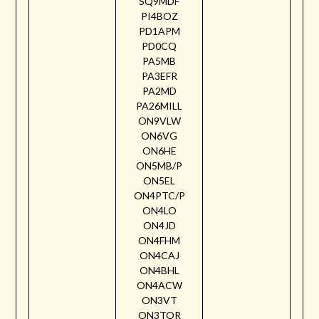
SQ9MDF
PI4BOZ
PD1APM
PD0CQ
PA5MB
PA3EFR
PA2MD
PA26MILL
ON9VLW
ON6VG
ON6HE
ON5MB/P
ON5EL
ON4PTC/P
ON4LO
ON4JD
ON4FHM
ON4CAJ
ON4BHL
ON4ACW
ON3VT
ON3TOR