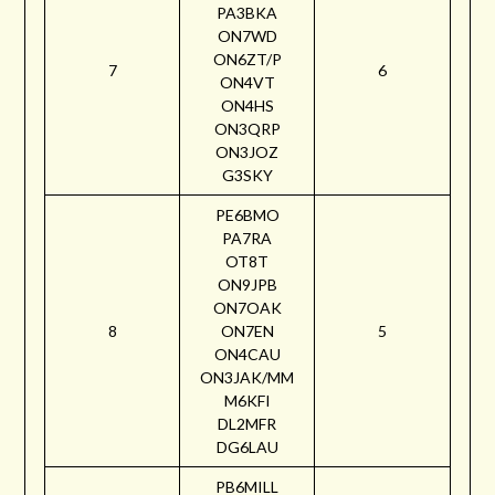
PA3BKA
ON7WD
ON6ZT/P
7
6
ON4VT
ON4HS
ON3QRP
ON3JOZ
G3SKY
PE6BMO
PA7RA
OT8T
ON9JPB
ON7OAK
8
ON7EN
5
ON4CAU
ON3JAK/MM
M6KFI
DL2MFR
DG6LAU
PB6MILL