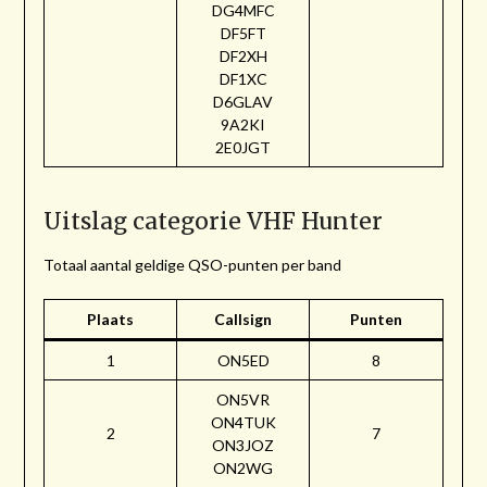
DG4MFC
DF5FT
DF2XH
DF1XC
D6GLAV
9A2KI
2E0JGT
Uitslag categorie VHF Hunter
Totaal aantal geldige QSO-punten per band
Plaats
Callsign
Punten
1
ON5ED
8
ON5VR
ON4TUK
2
7
ON3JOZ
ON2WG