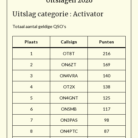
Uitslagen 2026
Uitslag categorie : Activator
Totaal aantal geldige QSO’s
Plaats
Callsign
Punten
1
OT8T
216
2
ON6ZT
169
3
ON4VRA
140
4
OT2X
138
5
ON4GNT
125
6
ON5MB
117
7
ON3PAS
98
8
ON4PTC
87