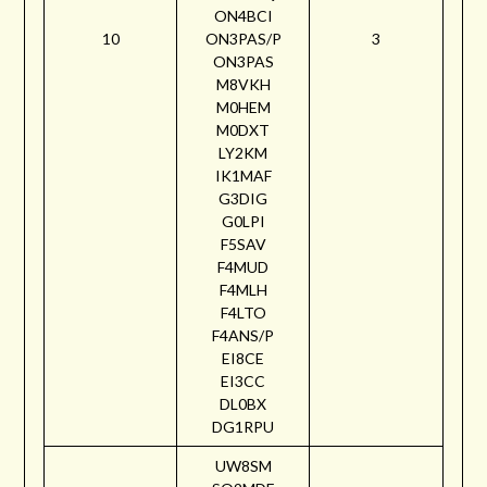
ON4BCI
10
ON3PAS/P
3
ON3PAS
M8VKH
M0HEM
M0DXT
LY2KM
IK1MAF
G3DIG
G0LPI
F5SAV
F4MUD
F4MLH
F4LTO
F4ANS/P
EI8CE
EI3CC
DL0BX
DG1RPU
UW8SM