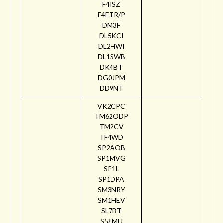
F4ISZ
F4ETR/P
DM3F
DL5KCI
DL2HWI
DL1SWB
DK4BT
DG0JPM
DD9NT
VK2CPC
TM62ODP
TM2CV
TF4WD
SP2AOB
SP1MVG
SP1L
SP1DPA
SM3NRY
SM1HEV
SL7BT
S58MU