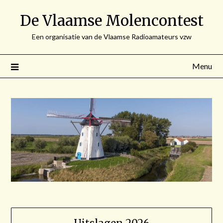
Spring
De Vlaamse Molencontest
naar
de
Een organisatie van de Vlaamse Radioamateurs vzw
inhoud
Menu