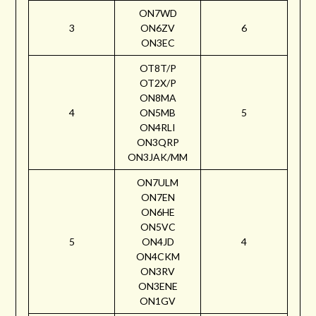
ON7WD
3
ON6ZV
6
ON3EC
OT8T/P
OT2X/P
ON8MA
4
ON5MB
5
ON4RLI
ON3QRP
ON3JAK/MM
ON7ULM
ON7EN
ON6HE
ON5VC
5
ON4JD
4
ON4CKM
ON3RV
ON3ENE
ON1GV