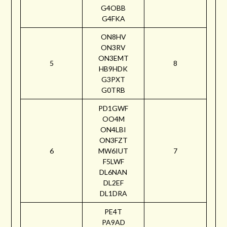
G4OBB
G4FKA
ON8HV
ON3RV
ON3EMT
5
8
HB9HDK
G3PXT
G0TRB
PD1GWF
OO4M
ON4LBI
ON3FZT
6
MW6IUT
7
F5LWF
DL6NAN
DL2EF
DL1DRA
PE4T
PA9AD