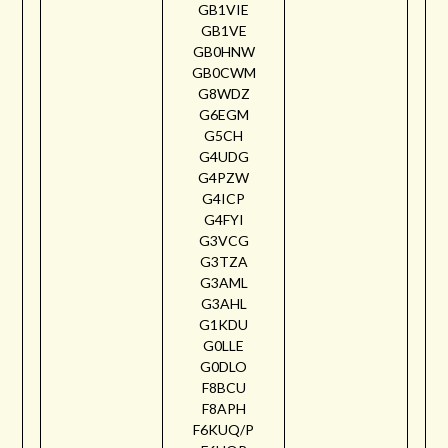
GB1VIE
GB1VE
GB0HNW
GB0CWM
G8WDZ
G6EGM
G5CH
G4UDG
G4PZW
G4ICP
G4FYI
G3VCG
G3TZA
G3AML
G3AHL
G1KDU
G0LLE
G0DLO
F8BCU
F8APH
F6KUQ/P