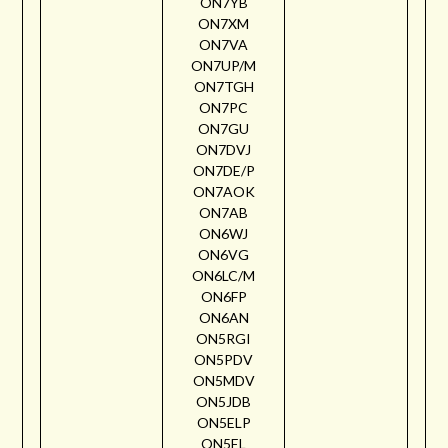
ON7YB
ON7XM
ON7VA
ON7UP/M
ON7TGH
ON7PC
ON7GU
ON7DVJ
ON7DE/P
ON7AOK
ON7AB
ON6WJ
ON6VG
ON6LC/M
ON6FP
ON6AN
ON5RGI
ON5PDV
ON5MDV
ON5JDB
ON5ELP
ON5EL