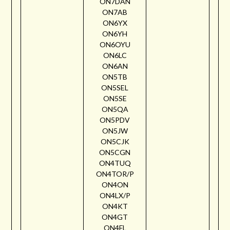
ON7DAN
ON7AB
ON6YX
ON6YH
ON6OYU
ON6LC
ON6AN
ON5TB
ON5SEL
ON5SE
ON5QA
ON5PDV
ON5JW
ON5CJK
ON5CGN
ON4TUQ
ON4TOR/P
ON4ON
ON4LX/P
ON4KT
ON4GT
ON4FL