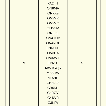
PA2TT
ON8MA
ON7XB
ON5VR
ON5VC
ON5GM
ON5CE
ON4TUK
ON4ROL
ON4GNT
ON3UA
ON3AVT
9
ON2LC
4
MW7GQB
M6AHW
M0VIE
GB2RRS
GB0ML
G4RGV
G4KVR
G3NFV