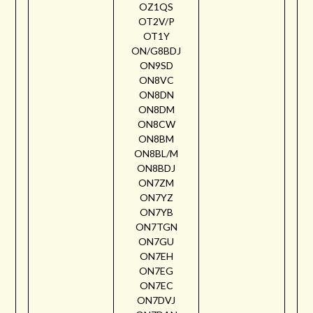
OZ1QS
OT2V/P
OT1Y
ON/G8BDJ
ON9SD
ON8VC
ON8DN
ON8DM
ON8CW
ON8BM
ON8BL/M
ON8BDJ
ON7ZM
ON7YZ
ON7YB
ON7TGN
ON7GU
ON7EH
ON7EG
ON7EC
ON7DVJ