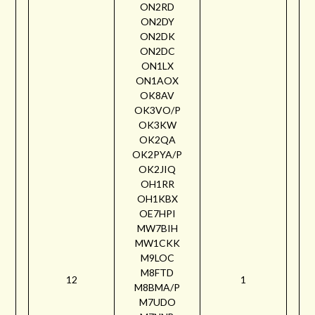
ON2RD
ON2DY
ON2DK
ON2DC
ON1LX
ON1AOX
OK8AV
OK3VO/P
OK3KW
OK2QA
OK2PYA/P
OK2JIQ
OH1RR
OH1KBX
OE7HPI
MW7BIH
MW1CKK
M9LOC
M8FTD
12
1
M8BMA/P
M7UDO