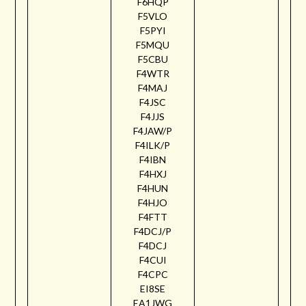
F6HQP
F5VLO
F5PYI
F5MQU
F5CBU
F4WTR
F4MAJ
F4JSC
F4JJS
F4JAW/P
F4ILK/P
F4IBN
F4HXJ
F4HUN
F4HJO
F4FTT
F4DCJ/P
F4DCJ
F4CUI
F4CPC
EI8SE
EA1JWG