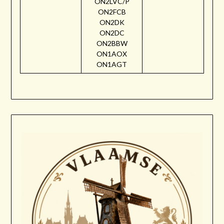
ON2LVC/P
ON2FCB
ON2DK
ON2DC
ON2BBW
ON1AOX
ON1AGT