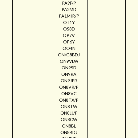
PA9F/P
PA2MD
PA1MIR/P
OT1Y
OS8D
OP7V
OP6Y
OO4N
ON/G8BDJ
ON9VLW
ON9SD
ON9RA
ON9JPB
ON8VR/P
ON8VC
ON8TX/P
ON8TW
ON8JJ/P
ON8CW
ON8BL
ON8BDJ