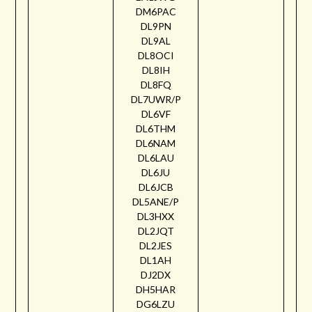
DM6PAC
DL9PN
DL9AL
DL8OCI
DL8IH
DL8FQ
DL7UWR/P
DL6VF
DL6THM
DL6NAM
DL6LAU
DL6JU
DL6JCB
DL5ANE/P
DL3HXX
DL2JQT
DL2JES
DL1AH
DJ2DX
DH5HAR
DG6LZU