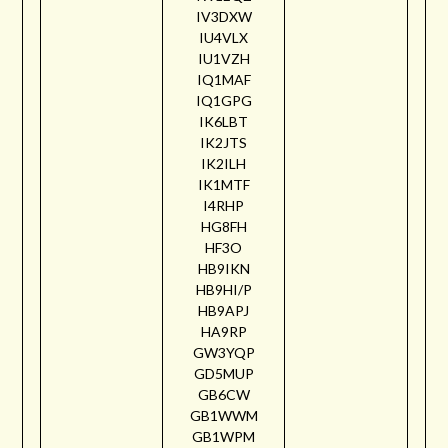
IV3DXW
IU4VLX
IU1VZH
IQ1MAF
IQ1GPG
IK6LBT
IK2JTS
IK2ILH
IK1MTF
I4RHP
HG8FH
HF3O
HB9IKN
HB9HI/P
HB9APJ
HA9RP
GW3YQP
GD5MUP
GB6CW
GB1WWM
GB1WPM