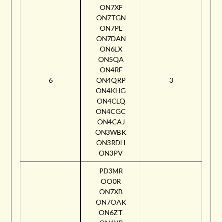
ON7XF
ON7TGN
ON7PL
ON7DAN
ON6LX
ON5QA
ON4RF
6
ON4QRP
3
ON4KHG
ON4CLQ
ON4CGC
ON4CAJ
ON3WBK
ON3RDH
ON3PV
PD3MR
OO0R
ON7XB
ON7OAK
ON6ZT