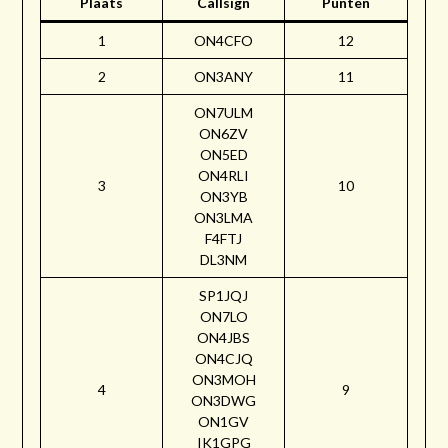
Plaats
Callsign
Punten
1
ON4CFO
12
2
ON3ANY
11
ON7ULM
ON6ZV
ON5ED
ON4RLI
3
10
ON3YB
ON3LMA
F4FTJ
DL3NM
SP1JQJ
ON7LO
ON4JBS
ON4CJQ
ON3MOH
4
9
ON3DWG
ON1GV
IK1GPG