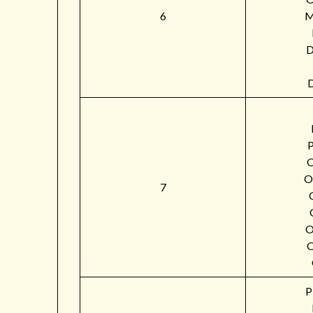
6
M
O
7