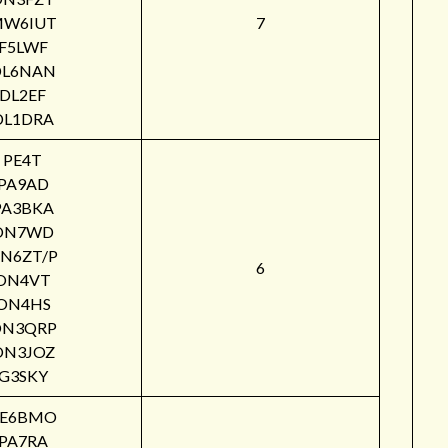
W6IUT
7
F5LWF
DL6NAN
DL2EF
DL1DRA
PE4T
PA9AD
PA3BKA
ON7WD
N6ZT/P
6
ON4VT
ON4HS
ON3QRP
ON3JOZ
G3SKY
PE6BMO
PA7RA