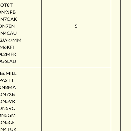
OT8T
ON9JPB
N7OAK
ON7EN
5
N4CAU
3JAK/MM
M6KFI
DL2MFR
DG6LAU
B6MILL
PA2TT
ON8MA
ON7XB
ON5VR
ON5VC
ON5GM
ON5CE
N4TUK