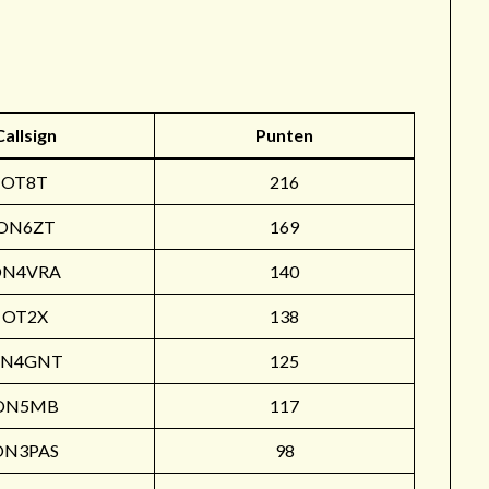
r
Callsign
Punten
OT8T
216
ON6ZT
169
ON4VRA
140
OT2X
138
N4GNT
125
ON5MB
117
ON3PAS
98