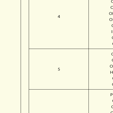
O
4
O
O
5
H