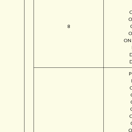
O
8
O
ON
P
O