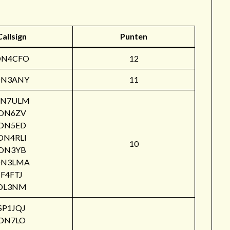
Callsign
Punten
ON4CFO
12
N3ANY
11
N7ULM
ON6ZV
ON5ED
ON4RLI
10
ON3YB
N3LMA
F4FTJ
DL3NM
SP1JQJ
ON7LO