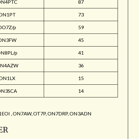
ON4PTC
87
ON1PT
73
OO7Z/p
59
ON3FW
45
N8PL/p
41
N4AZW
36
ON1LX
15
ON3SCA
14
: ON1EOI , ON7AW, OT7P, ON7DRP, ON3ADN
ER