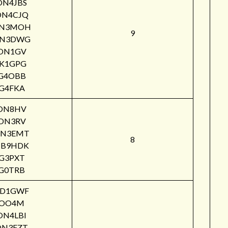
ON4JBS
ON4CJQ
N3MOH
9
N3DWG
ON1GV
IK1GPG
G4OBB
G4FKA
ON8HV
ON3RV
N3EMT
8
B9HDK
G3PXT
G0TRB
PD1GWF
OO4M
ON4LBI
ON3FZT