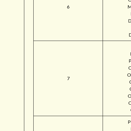
6
M
O
7