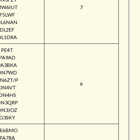
W6IUT
7
F5LWF
DL6NAN
DL2EF
DL1DRA
PE4T
PA9AD
PA3BKA
ON7WD
N6ZT/P
6
ON4VT
ON4HS
ON3QRP
ON3JOZ
G3SKY
PE6BMO
PA7RA