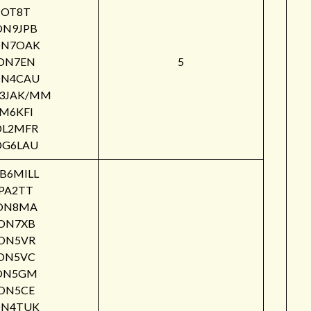
OT8T
ON9JPB
N7OAK
ON7EN
5
N4CAU
3JAK/MM
M6KFI
DL2MFR
DG6LAU
B6MILL
PA2TT
ON8MA
ON7XB
ON5VR
ON5VC
ON5GM
ON5CE
N4TUK