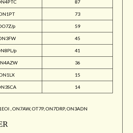
ON4PTC
87
ON1PT
73
OO7Z/p
59
ON3FW
45
N8PL/p
41
N4AZW
36
ON1LX
15
ON3SCA
14
: ON1EOI , ON7AW, OT7P, ON7DRP, ON3ADN
ER