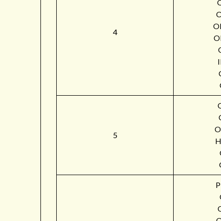
O
4
O
O
5
H