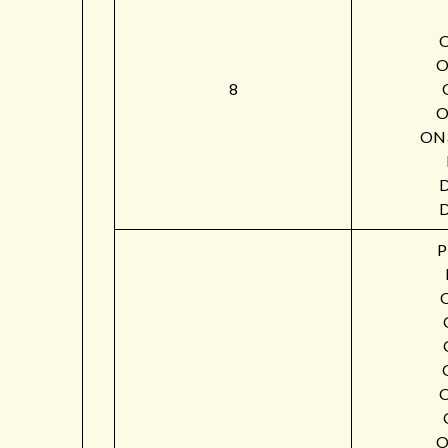
O
8
O
ON
P
O