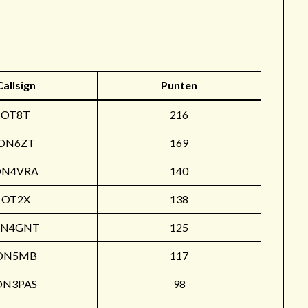
r
Callsign
Punten
OT8T
216
ON6ZT
169
ON4VRA
140
OT2X
138
N4GNT
125
ON5MB
117
ON3PAS
98