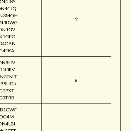
ON4JBS
ON4CJQ
N3MOH
9
N3DWG
ON1GV
IK1GPG
G4OBB
G4FKA
ON8HV
ON3RV
N3EMT
8
B9HDK
G3PXT
G0TRB
PD1GWF
OO4M
ON4LBI
ON3FZT