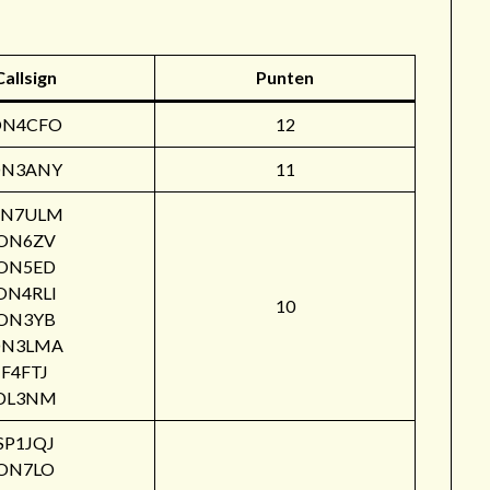
Callsign
Punten
ON4CFO
12
N3ANY
11
N7ULM
ON6ZV
ON5ED
ON4RLI
10
ON3YB
N3LMA
F4FTJ
DL3NM
SP1JQJ
ON7LO