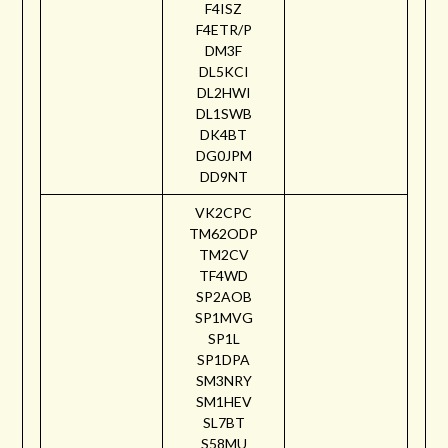
F4ISZ
F4ETR/P
DM3F
DL5KCI
DL2HWI
DL1SWB
DK4BT
DG0JPM
DD9NT
VK2CPC
TM62ODP
TM2CV
TF4WD
SP2AOB
SP1MVG
SP1L
SP1DPA
SM3NRY
SM1HEV
SL7BT
S58MU