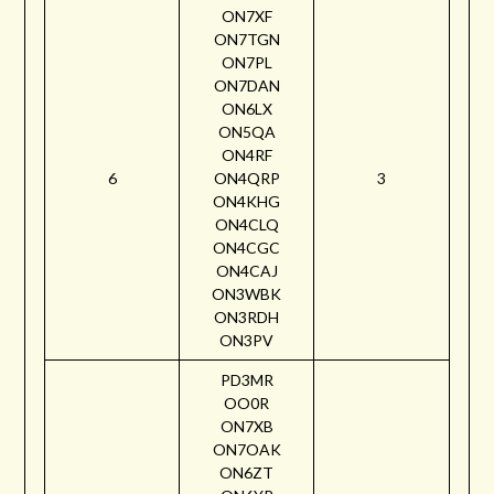
ON7XF
ON7TGN
ON7PL
ON7DAN
ON6LX
ON5QA
ON4RF
6
ON4QRP
3
ON4KHG
ON4CLQ
ON4CGC
ON4CAJ
ON3WBK
ON3RDH
ON3PV
PD3MR
OO0R
ON7XB
ON7OAK
ON6ZT