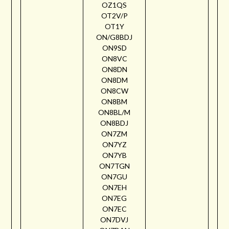
OZ1QS
OT2V/P
OT1Y
ON/G8BDJ
ON9SD
ON8VC
ON8DN
ON8DM
ON8CW
ON8BM
ON8BL/M
ON8BDJ
ON7ZM
ON7YZ
ON7YB
ON7TGN
ON7GU
ON7EH
ON7EG
ON7EC
ON7DVJ