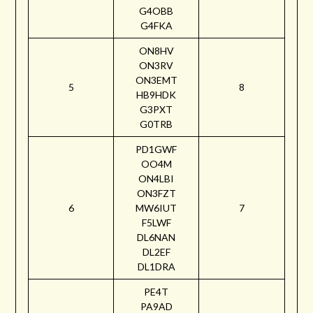
G4OBB
G4FKA
ON8HV
ON3RV
ON3EMT
5
8
HB9HDK
G3PXT
G0TRB
PD1GWF
OO4M
ON4LBI
ON3FZT
6
MW6IUT
7
F5LWF
DL6NAN
DL2EF
DL1DRA
PE4T
PA9AD