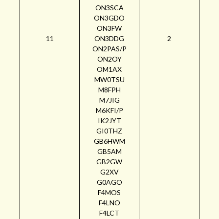
ON3SCA
ON3GDO
ON3FW
11
ON3DDG
2
ON2PAS/P
ON2OY
OM1AX
MW0TSU
M8FPH
M7JIG
M6KFI/P
IK2JYT
GI0THZ
GB6HWM
GB5AM
GB2GW
G2XV
G0AGO
F4MOS
F4LNO
F4LCT