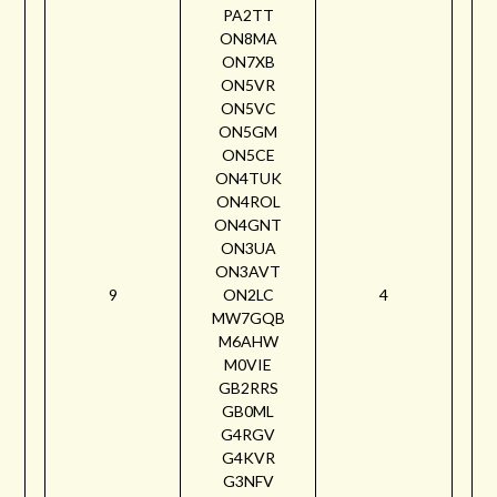
PA2TT
ON8MA
ON7XB
ON5VR
ON5VC
ON5GM
ON5CE
ON4TUK
ON4ROL
ON4GNT
ON3UA
ON3AVT
9
ON2LC
4
MW7GQB
M6AHW
M0VIE
GB2RRS
GB0ML
G4RGV
G4KVR
G3NFV