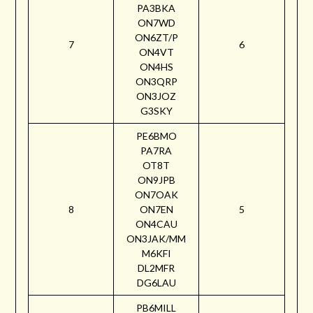
PA3BKA
ON7WD
ON6ZT/P
7
6
ON4VT
ON4HS
ON3QRP
ON3JOZ
G3SKY
PE6BMO
PA7RA
OT8T
ON9JPB
ON7OAK
8
ON7EN
5
ON4CAU
ON3JAK/MM
M6KFI
DL2MFR
DG6LAU
PB6MILL