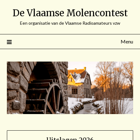
Spring
De Vlaamse Molencontest
naar
de
Een organisatie van de Vlaamse Radioamateurs vzw
inhoud
Menu