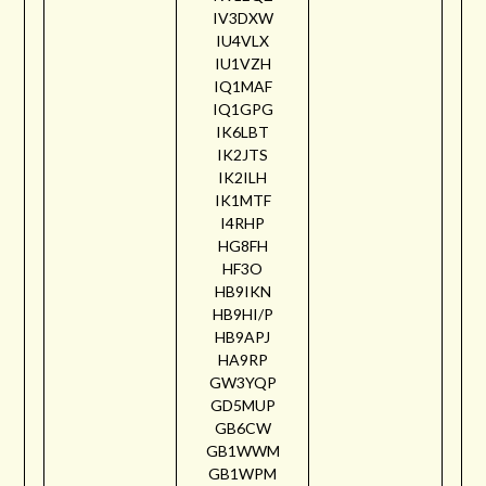
IV3DXW
IU4VLX
IU1VZH
IQ1MAF
IQ1GPG
IK6LBT
IK2JTS
IK2ILH
IK1MTF
I4RHP
HG8FH
HF3O
HB9IKN
HB9HI/P
HB9APJ
HA9RP
GW3YQP
GD5MUP
GB6CW
GB1WWM
GB1WPM