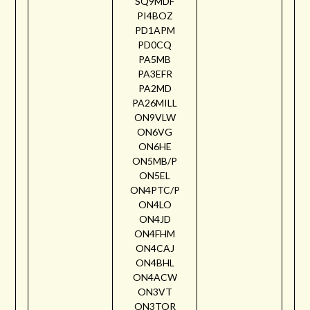
SQ9MDF
PI4BOZ
PD1APM
PD0CQ
PA5MB
PA3EFR
PA2MD
PA26MILL
ON9VLW
ON6VG
ON6HE
ON5MB/P
ON5EL
ON4PTC/P
ON4LO
ON4JD
ON4FHM
ON4CAJ
ON4BHL
ON4ACW
ON3VT
ON3TOR