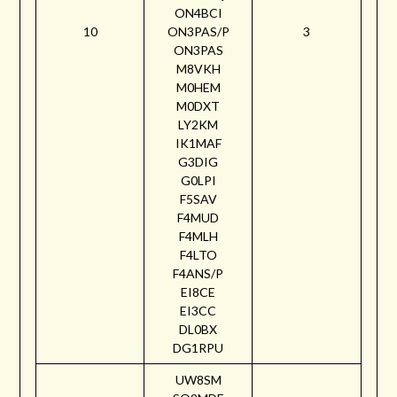
ON4BCI
10
ON3PAS/P
3
ON3PAS
M8VKH
M0HEM
M0DXT
LY2KM
IK1MAF
G3DIG
G0LPI
F5SAV
F4MUD
F4MLH
F4LTO
F4ANS/P
EI8CE
EI3CC
DL0BX
DG1RPU
UW8SM