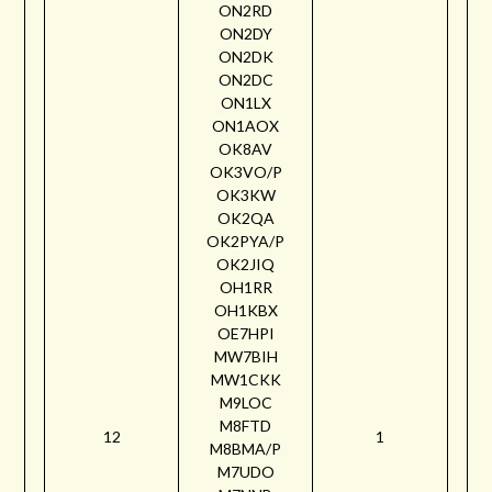
ON2RD
ON2DY
ON2DK
ON2DC
ON1LX
ON1AOX
OK8AV
OK3VO/P
OK3KW
OK2QA
OK2PYA/P
OK2JIQ
OH1RR
OH1KBX
OE7HPI
MW7BIH
MW1CKK
M9LOC
M8FTD
12
1
M8BMA/P
M7UDO