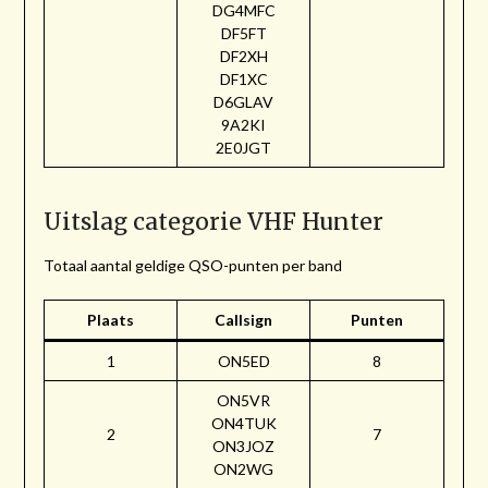
DG4MFC
DF5FT
DF2XH
DF1XC
D6GLAV
9A2KI
2E0JGT
Uitslag categorie VHF Hunter
Totaal aantal geldige QSO-punten per band
Plaats
Callsign
Punten
1
ON5ED
8
ON5VR
ON4TUK
2
7
ON3JOZ
ON2WG