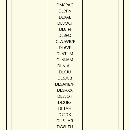
DM6PAC
DL9PN
DL9AL
DL8OCI
DL8IH
DL8FQ
DL7UWR/P
DL6VF
DL6THM
DL6NAM
DL6LAU
DL6JU
DL6JCB
DL5ANE/P
DL3HXX
DL2JQT
DL2JES
DL1AH
DJ2DX
DH5HAR
DG6LZU