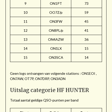
9
ON1PT
73
10
OO7Z/p
59
11
ON3FW
45
12
ON8PL/p
41
13
ON4AZW
36
14
ON1LX
15
15
ON3SCA
14
Geen logs ontvangen van volgende stations : ON1EOI ,
ON7AW, OT7P, ON7DRP, ON3ADN
Uitslag categorie HF HUNTER
Totaal aantal geldige QSO-punten per band