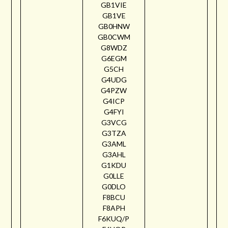
GB1VIE
GB1VE
GB0HNW
GB0CWM
G8WDZ
G6EGM
G5CH
G4UDG
G4PZW
G4ICP
G4FYI
G3VCG
G3TZA
G3AML
G3AHL
G1KDU
G0LLE
G0DLO
F8BCU
F8APH
F6KUQ/P