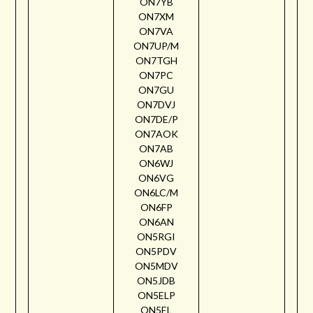
ON7YB
ON7XM
ON7VA
ON7UP/M
ON7TGH
ON7PC
ON7GU
ON7DVJ
ON7DE/P
ON7AOK
ON7AB
ON6WJ
ON6VG
ON6LC/M
ON6FP
ON6AN
ON5RGI
ON5PDV
ON5MDV
ON5JDB
ON5ELP
ON5EL