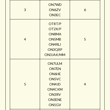
ON7WD
3
ON6ZV
6
ON3EC
OT8T/P
OT2X/P
ON8MA
4
ON5MB
5
ON4RLI
ON3QRP
ON3JAK/MM
ON7ULM
ON7EN
ON6HE
ON5VC
5
ON4JD
4
ON4CKM
ON3RV
ON3ENE
ON1GV