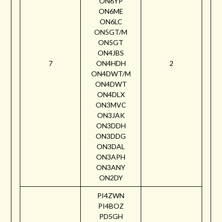
ON6YP
ON6ME
ON6LC
ON5GT/M
ON5GT
ON4JBS
7
ON4HDH
2
ON4DWT/M
ON4DWT
ON4DLX
ON3MVC
ON3JAK
ON3DDH
ON3DDG
ON3DAL
ON3APH
ON3ANY
ON2DY
PI4ZWN
PI4BOZ
PD5GH