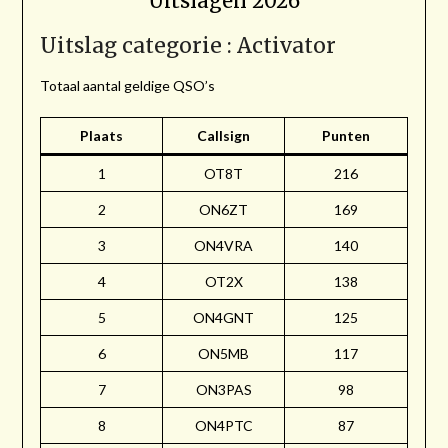
Uitslagen 2026
Uitslag categorie : Activator
Totaal aantal geldige QSO’s
Plaats
Callsign
Punten
1
OT8T
216
2
ON6ZT
169
3
ON4VRA
140
4
OT2X
138
5
ON4GNT
125
6
ON5MB
117
7
ON3PAS
98
8
ON4PTC
87