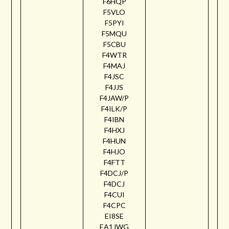
F6HQP
F5VLO
F5PYI
F5MQU
F5CBU
F4WTR
F4MAJ
F4JSC
F4JJS
F4JAW/P
F4ILK/P
F4IBN
F4HXJ
F4HUN
F4HJO
F4FTT
F4DCJ/P
F4DCJ
F4CUI
F4CPC
EI8SE
EA1JWG