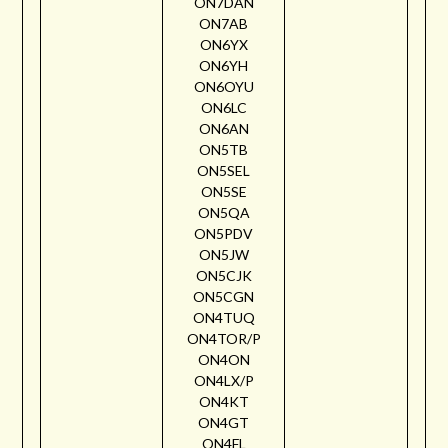
ON7DAN
ON7AB
ON6YX
ON6YH
ON6OYU
ON6LC
ON6AN
ON5TB
ON5SEL
ON5SE
ON5QA
ON5PDV
ON5JW
ON5CJK
ON5CGN
ON4TUQ
ON4TOR/P
ON4ON
ON4LX/P
ON4KT
ON4GT
ON4FL