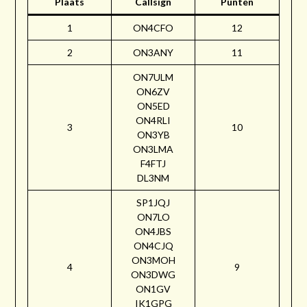
Plaats
Callsign
Punten
1
ON4CFO
12
2
ON3ANY
11
ON7ULM
ON6ZV
ON5ED
ON4RLI
3
10
ON3YB
ON3LMA
F4FTJ
DL3NM
SP1JQJ
ON7LO
ON4JBS
ON4CJQ
ON3MOH
4
9
ON3DWG
ON1GV
IK1GPG