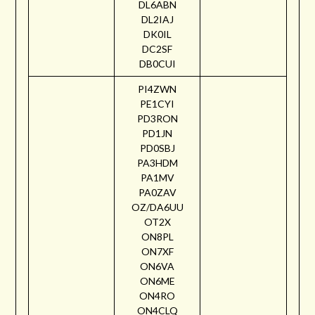
DL6ABN
DL2IAJ
DK0IL
DC2SF
DB0CUI
PI4ZWN
PE1CYI
PD3RON
PD1JN
PD0SBJ
PA3HDM
PA1MV
PA0ZAV
OZ/DA6UU
OT2X
ON8PL
ON7XF
ON6VA
ON6ME
ON4RO
ON4CLQ