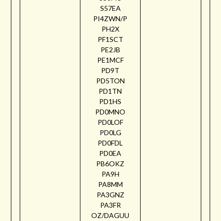
S57EA
PI4ZWN/P
PH2X
PF1SCT
PE2JB
PE1MCF
PD9T
PD5TON
PD1TN
PD1HS
PD0MNO
PD0LOF
PD0LG
PD0FDL
PD0EA
PB6OKZ
PA9H
PA8MM
PA3GNZ
PA3FR
OZ/DAGUU