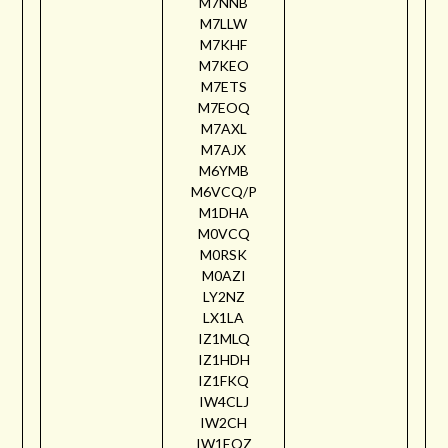
M7NNB
M7LLW
M7KHF
M7KEO
M7ETS
M7EOQ
M7AXL
M7AJX
M6YMB
M6VCQ/P
M1DHA
M0VCQ
M0RSK
M0AZI
LY2NZ
LX1LA
IZ1MLQ
IZ1HDH
IZ1FKQ
IW4CLJ
IW2CH
IW1EQZ