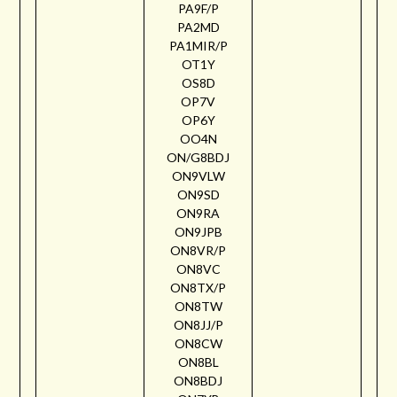
PA9F/P
PA2MD
PA1MIR/P
OT1Y
OS8D
OP7V
OP6Y
OO4N
ON/G8BDJ
ON9VLW
ON9SD
ON9RA
ON9JPB
ON8VR/P
ON8VC
ON8TX/P
ON8TW
ON8JJ/P
ON8CW
ON8BL
ON8BDJ