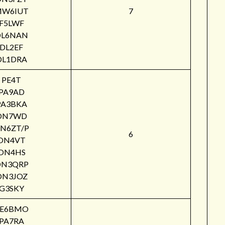
W6IUT
7
F5LWF
DL6NAN
DL2EF
DL1DRA
PE4T
PA9AD
PA3BKA
ON7WD
N6ZT/P
6
ON4VT
ON4HS
ON3QRP
ON3JOZ
G3SKY
PE6BMO
PA7RA