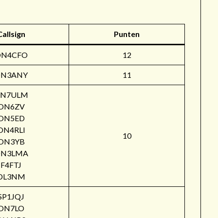
Callsign
Punten
ON4CFO
12
N3ANY
11
N7ULM
ON6ZV
ON5ED
ON4RLI
10
ON3YB
N3LMA
F4FTJ
DL3NM
SP1JQJ
ON7LO