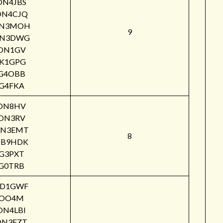
ON4JBS
ON4CJQ
N3MOH
9
N3DWG
ON1GV
IK1GPG
G4OBB
G4FKA
ON8HV
ON3RV
N3EMT
8
B9HDK
G3PXT
G0TRB
PD1GWF
OO4M
ON4LBI
ON3FZT