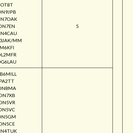
OT8T
ON9JPB
N7OAK
ON7EN
5
N4CAU
3JAK/MM
M6KFI
DL2MFR
DG6LAU
B6MILL
PA2TT
ON8MA
ON7XB
ON5VR
ON5VC
ON5GM
ON5CE
N4TUK