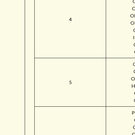
O
4
O
O
5
H