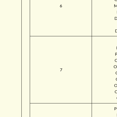
6
M
O
7