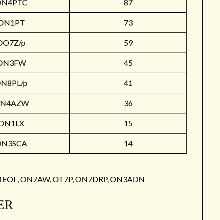
ON4PTC
87
ON1PT
73
OO7Z/p
59
ON3FW
45
N8PL/p
41
N4AZW
36
ON1LX
15
ON3SCA
14
: ON1EOI , ON7AW, OT7P, ON7DRP, ON3ADN
ER