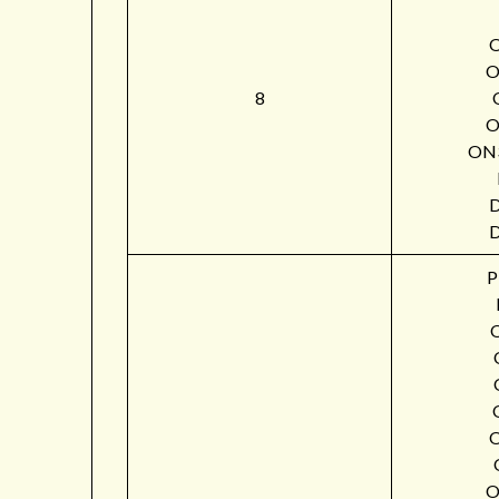
O
8
O
ON
P
O