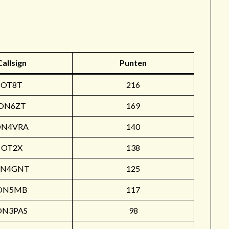
r
Callsign
Punten
OT8T
216
ON6ZT
169
ON4VRA
140
OT2X
138
N4GNT
125
ON5MB
117
ON3PAS
98