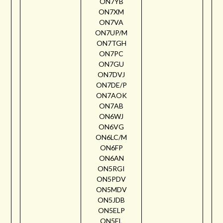
ON7YB
ON7XM
ON7VA
ON7UP/M
ON7TGH
ON7PC
ON7GU
ON7DVJ
ON7DE/P
ON7AOK
ON7AB
ON6WJ
ON6VG
ON6LC/M
ON6FP
ON6AN
ON5RGI
ON5PDV
ON5MDV
ON5JDB
ON5ELP
ON5EL