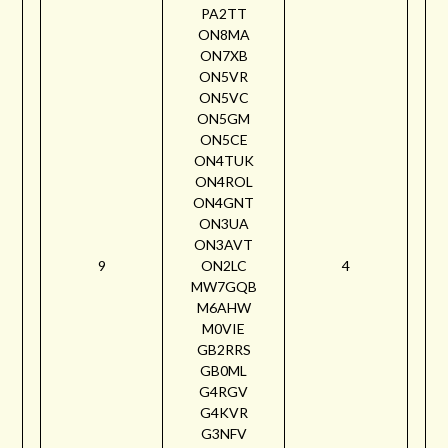
PA2TT
ON8MA
ON7XB
ON5VR
ON5VC
ON5GM
ON5CE
ON4TUK
ON4ROL
ON4GNT
ON3UA
ON3AVT
9
ON2LC
4
MW7GQB
M6AHW
M0VIE
GB2RRS
GB0ML
G4RGV
G4KVR
G3NFV