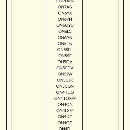
ON7DAN
ON7AB
ON6YX
ON6YH
ON6OYU
ON6LC
ON6AN
ON5TB
ON5SEL
ON5SE
ON5QA
ON5PDV
ON5JW
ON5CJK
ON5CGN
ON4TUQ
ON4TOR/P
ON4ON
ON4LX/P
ON4KT
ON4GT
ON4FL