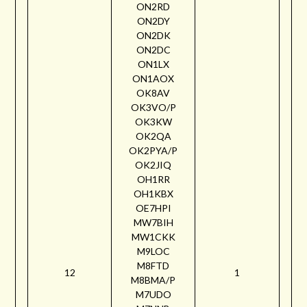
ON2RD
ON2DY
ON2DK
ON2DC
ON1LX
ON1AOX
OK8AV
OK3VO/P
OK3KW
OK2QA
OK2PYA/P
OK2JIQ
OH1RR
OH1KBX
OE7HPI
MW7BIH
MW1CKK
M9LOC
M8FTD
12
1
M8BMA/P
M7UDO