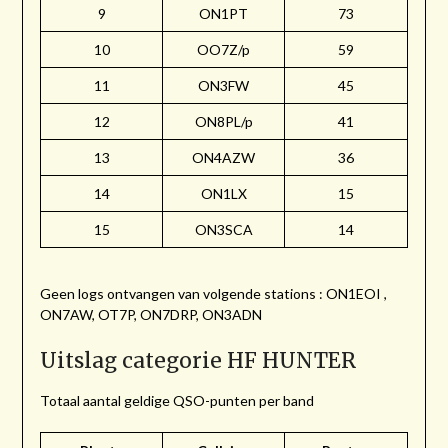
9
ON1PT
73
10
OO7Z/p
59
11
ON3FW
45
12
ON8PL/p
41
13
ON4AZW
36
14
ON1LX
15
15
ON3SCA
14
Geen logs ontvangen van volgende stations : ON1EOI ,
ON7AW, OT7P, ON7DRP, ON3ADN
Uitslag categorie HF HUNTER
Totaal aantal geldige QSO-punten per band