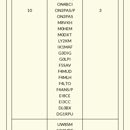
ON4BCI
10
ON3PAS/P
3
ON3PAS
M8VKH
M0HEM
M0DXT
LY2KM
IK1MAF
G3DIG
G0LPI
F5SAV
F4MUD
F4MLH
F4LTO
F4ANS/P
EI8CE
EI3CC
DL0BX
DG1RPU
UW8SM