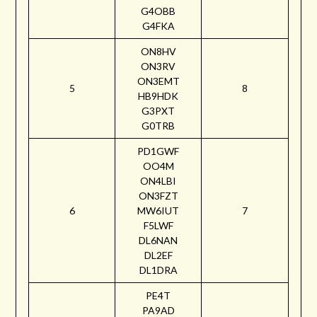
G4OBB
G4FKA
ON8HV
ON3RV
ON3EMT
5
8
HB9HDK
G3PXT
G0TRB
PD1GWF
OO4M
ON4LBI
ON3FZT
6
MW6IUT
7
F5LWF
DL6NAN
DL2EF
DL1DRA
PE4T
PA9AD