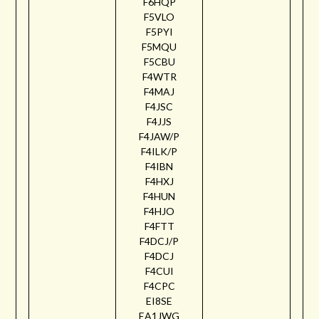
F6HQP
F5VLO
F5PYI
F5MQU
F5CBU
F4WTR
F4MAJ
F4JSC
F4JJS
F4JAW/P
F4ILK/P
F4IBN
F4HXJ
F4HUN
F4HJO
F4FTT
F4DCJ/P
F4DCJ
F4CUI
F4CPC
EI8SE
EA1JWG