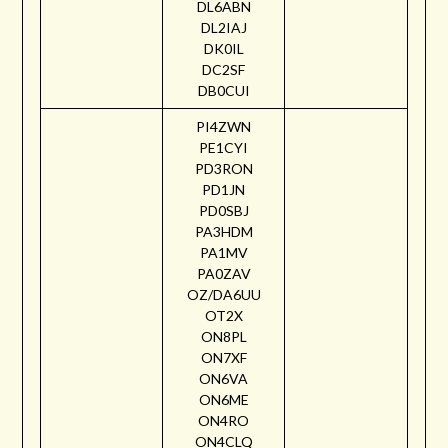
DL6ABN
DL2IAJ
DK0IL
DC2SF
DB0CUI
PI4ZWN
PE1CYI
PD3RON
PD1JN
PD0SBJ
PA3HDM
PA1MV
PA0ZAV
OZ/DA6UU
OT2X
ON8PL
ON7XF
ON6VA
ON6ME
ON4RO
ON4CLQ