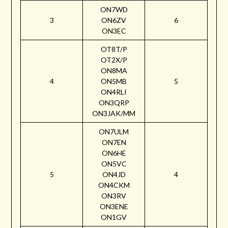
ON7WD
3
ON6ZV
6
ON3EC
OT8T/P
OT2X/P
ON8MA
4
ON5MB
5
ON4RLI
ON3QRP
ON3JAK/MM
ON7ULM
ON7EN
ON6HE
ON5VC
5
ON4JD
4
ON4CKM
ON3RV
ON3ENE
ON1GV