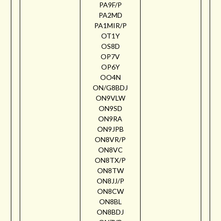
PA9F/P
PA2MD
PA1MIR/P
OT1Y
OS8D
OP7V
OP6Y
OO4N
ON/G8BDJ
ON9VLW
ON9SD
ON9RA
ON9JPB
ON8VR/P
ON8VC
ON8TX/P
ON8TW
ON8JJ/P
ON8CW
ON8BL
ON8BDJ