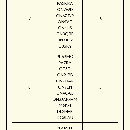
PA3BKA
ON7WD
ON6ZT/P
7
6
ON4VT
ON4HS
ON3QRP
ON3JOZ
G3SKY
PE6BMO
PA7RA
OT8T
ON9JPB
ON7OAK
8
ON7EN
5
ON4CAU
ON3JAK/MM
M6KFI
DL2MFR
DG6LAU
PB6MILL