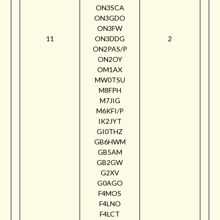
ON3SCA
ON3GDO
ON3FW
11
ON3DDG
2
ON2PAS/P
ON2OY
OM1AX
MW0TSU
M8FPH
M7JIG
M6KFI/P
IK2JYT
GI0THZ
GB6HWM
GB5AM
GB2GW
G2XV
G0AGO
F4MOS
F4LNO
F4LCT