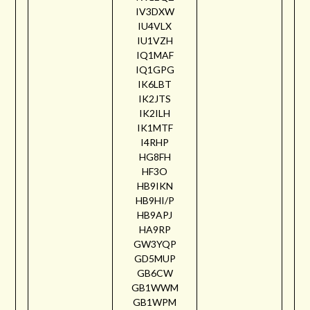
IV3DXW
IU4VLX
IU1VZH
IQ1MAF
IQ1GPG
IK6LBT
IK2JTS
IK2ILH
IK1MTF
I4RHP
HG8FH
HF3O
HB9IKN
HB9HI/P
HB9APJ
HA9RP
GW3YQP
GD5MUP
GB6CW
GB1WWM
GB1WPM