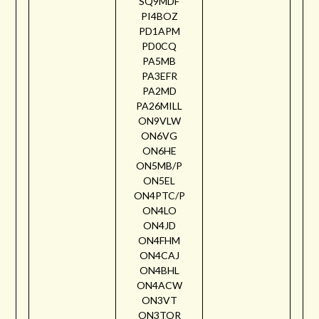
SQ9MDF
PI4BOZ
PD1APM
PD0CQ
PA5MB
PA3EFR
PA2MD
PA26MILL
ON9VLW
ON6VG
ON6HE
ON5MB/P
ON5EL
ON4PTC/P
ON4LO
ON4JD
ON4FHM
ON4CAJ
ON4BHL
ON4ACW
ON3VT
ON3TOR