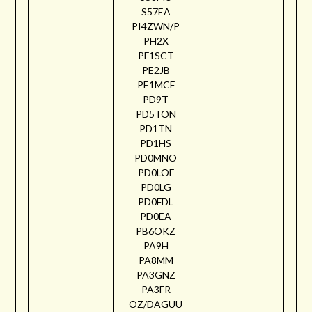
S57EA
PI4ZWN/P
PH2X
PF1SCT
PE2JB
PE1MCF
PD9T
PD5TON
PD1TN
PD1HS
PD0MNO
PD0LOF
PD0LG
PD0FDL
PD0EA
PB6OKZ
PA9H
PA8MM
PA3GNZ
PA3FR
OZ/DAGUU