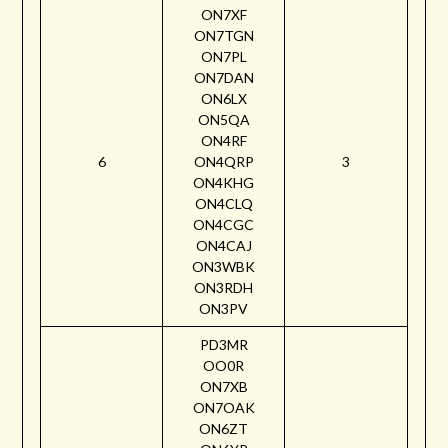
ON7XF
ON7TGN
ON7PL
ON7DAN
ON6LX
ON5QA
ON4RF
6
ON4QRP
3
ON4KHG
ON4CLQ
ON4CGC
ON4CAJ
ON3WBK
ON3RDH
ON3PV
PD3MR
OO0R
ON7XB
ON7OAK
ON6ZT