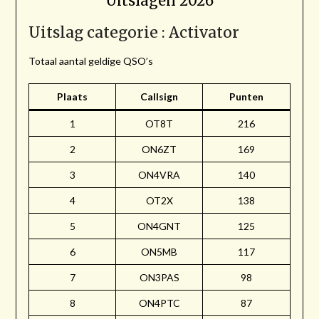
Uitslagen 2026
Uitslag categorie : Activator
Totaal aantal geldige QSO’s
Plaats
Callsign
Punten
1
OT8T
216
2
ON6ZT
169
3
ON4VRA
140
4
OT2X
138
5
ON4GNT
125
6
ON5MB
117
7
ON3PAS
98
8
ON4PTC
87