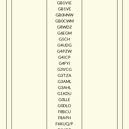
GB1VIE
GB1VE
GB0HNW
GB0CWM
G8WDZ
G6EGM
G5CH
G4UDG
G4PZW
G4ICP
G4FYI
G3VCG
G3TZA
G3AML
G3AHL
G1KDU
G0LLE
G0DLO
F8BCU
F8APH
F6KUQ/P