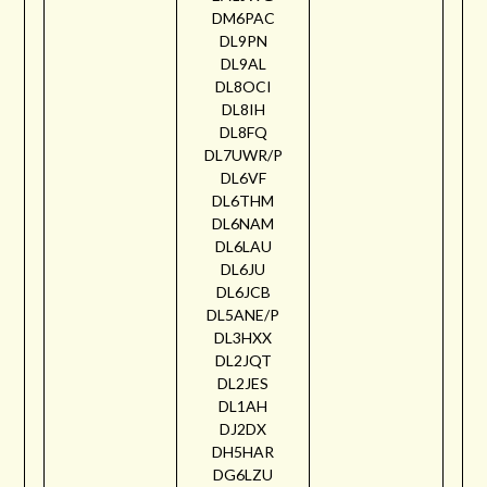
DM6PAC
DL9PN
DL9AL
DL8OCI
DL8IH
DL8FQ
DL7UWR/P
DL6VF
DL6THM
DL6NAM
DL6LAU
DL6JU
DL6JCB
DL5ANE/P
DL3HXX
DL2JQT
DL2JES
DL1AH
DJ2DX
DH5HAR
DG6LZU