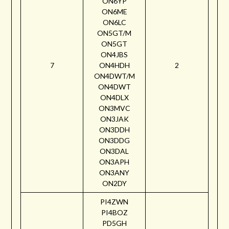
ON6YP
ON6ME
ON6LC
ON5GT/M
ON5GT
ON4JBS
7
ON4HDH
2
ON4DWT/M
ON4DWT
ON4DLX
ON3MVC
ON3JAK
ON3DDH
ON3DDG
ON3DAL
ON3APH
ON3ANY
ON2DY
PI4ZWN
PI4BOZ
PD5GH