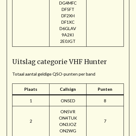
DG4MFC
DF5FT
DF2XH
DF1XC
D6GLAV
9A2KI
2E0JGT
Uitslag categorie VHF Hunter
Totaal aantal geldige QSO-punten per band
Plaats
Callsign
Punten
1
ON5ED
8
ON5VR
ON4TUK
2
7
ON3JOZ
ON2WG