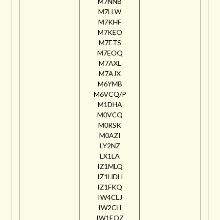
M7NNB
M7LLW
M7KHF
M7KEO
M7ETS
M7EOQ
M7AXL
M7AJX
M6YMB
M6VCQ/P
M1DHA
M0VCQ
M0RSK
M0AZI
LY2NZ
LX1LA
IZ1MLQ
IZ1HDH
IZ1FKQ
IW4CLJ
IW2CH
IW1EQZ