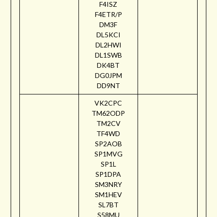
F4ISZ
F4ETR/P
DM3F
DL5KCI
DL2HWI
DL1SWB
DK4BT
DG0JPM
DD9NT
VK2CPC
TM62ODP
TM2CV
TF4WD
SP2AOB
SP1MVG
SP1L
SP1DPA
SM3NRY
SM1HEV
SL7BT
S58MU