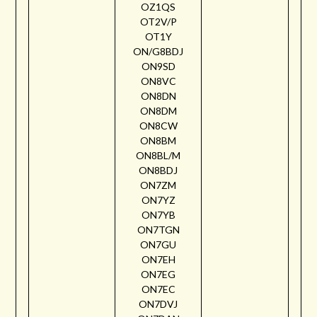
OZ1QS
OT2V/P
OT1Y
ON/G8BDJ
ON9SD
ON8VC
ON8DN
ON8DM
ON8CW
ON8BM
ON8BL/M
ON8BDJ
ON7ZM
ON7YZ
ON7YB
ON7TGN
ON7GU
ON7EH
ON7EG
ON7EC
ON7DVJ