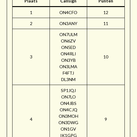
Plaats
Callsign
Punten
1
ON4CFO
12
2
ON3ANY
11
ON7ULM
ON6ZV
ON5ED
ON4RLI
3
10
ON3YB
ON3LMA
F4FTJ
DL3NM
SP1JQJ
ON7LO
ON4JBS
ON4CJQ
ON3MOH
4
9
ON3DWG
ON1GV
IK1GPG