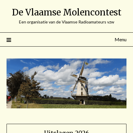
Spring
De Vlaamse Molencontest
naar
de
Een organisatie van de Vlaamse Radioamateurs vzw
inhoud
Menu