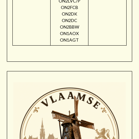
ON2LVC/P
ON2FCB
ON2DK
ON2DC
ON2BBW
ON1AOX
ON1AGT