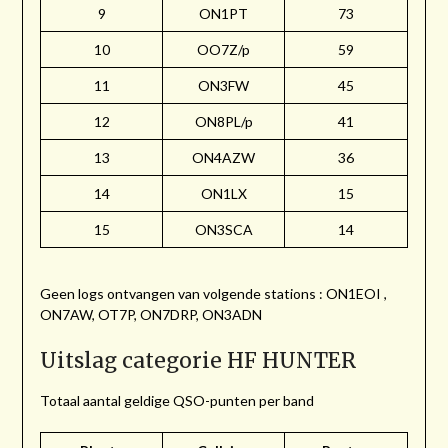
9
ON1PT
73
10
OO7Z/p
59
11
ON3FW
45
12
ON8PL/p
41
13
ON4AZW
36
14
ON1LX
15
15
ON3SCA
14
Geen logs ontvangen van volgende stations : ON1EOI ,
ON7AW, OT7P, ON7DRP, ON3ADN
Uitslag categorie HF HUNTER
Totaal aantal geldige QSO-punten per band