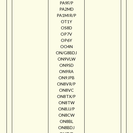
PA9F/P
PA2MD
PA1MIR/P
OT1Y
OS8D
OP7V
OP6Y
OO4N
ON/G8BDJ
ON9VLW
ON9SD
ON9RA
ON9JPB
ON8VR/P
ON8VC
ON8TX/P
ON8TW
ON8JJ/P
ON8CW
ON8BL
ON8BDJ