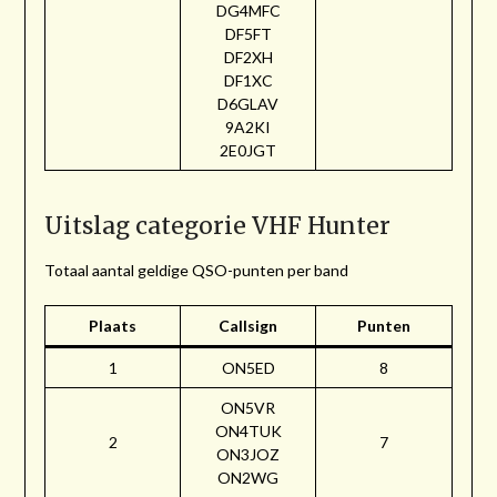
DG4MFC
DF5FT
DF2XH
DF1XC
D6GLAV
9A2KI
2E0JGT
Uitslag categorie VHF Hunter
Totaal aantal geldige QSO-punten per band
Plaats
Callsign
Punten
1
ON5ED
8
ON5VR
ON4TUK
2
7
ON3JOZ
ON2WG