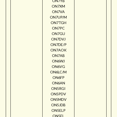
ON7YB
ON7XM
ON7VA
ON7UP/M
ON7TGH
ON7PC
ON7GU
ON7DVJ
ON7DE/P
ON7AOK
ON7AB
ON6WJ
ON6VG
ON6LC/M
ON6FP
ON6AN
ON5RGI
ON5PDV
ON5MDV
ON5JDB
ON5ELP
ON5EL