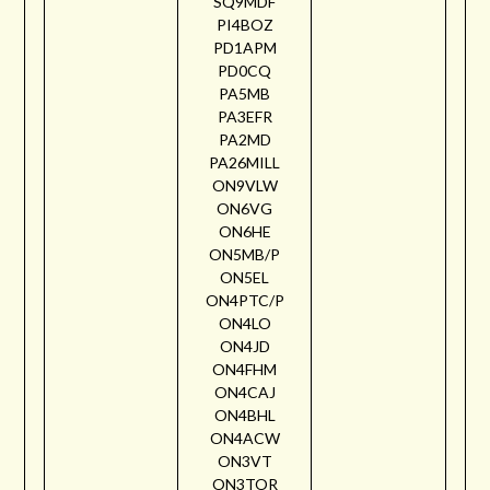
SQ9MDF
PI4BOZ
PD1APM
PD0CQ
PA5MB
PA3EFR
PA2MD
PA26MILL
ON9VLW
ON6VG
ON6HE
ON5MB/P
ON5EL
ON4PTC/P
ON4LO
ON4JD
ON4FHM
ON4CAJ
ON4BHL
ON4ACW
ON3VT
ON3TOR