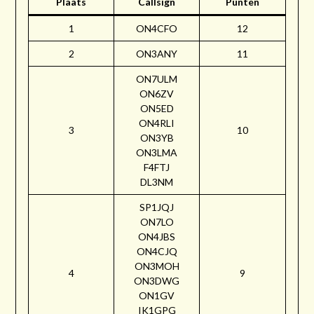
Plaats
Callsign
Punten
1
ON4CFO
12
2
ON3ANY
11
ON7ULM
ON6ZV
ON5ED
ON4RLI
3
10
ON3YB
ON3LMA
F4FTJ
DL3NM
SP1JQJ
ON7LO
ON4JBS
ON4CJQ
ON3MOH
4
9
ON3DWG
ON1GV
IK1GPG