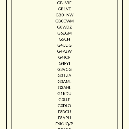
GB1VIE
GB1VE
GB0HNW
GB0CWM
G8WDZ
G6EGM
G5CH
G4UDG
G4PZW
G4ICP
G4FYI
G3VCG
G3TZA
G3AML
G3AHL
G1KDU
G0LLE
G0DLO
F8BCU
F8APH
F6KUQ/P