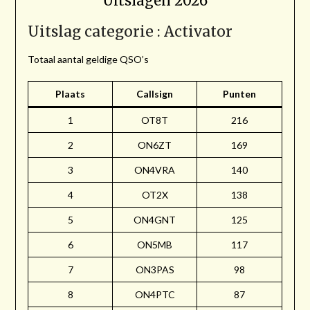
Uitslagen 2026
Uitslag categorie : Activator
Totaal aantal geldige QSO’s
Plaats
Callsign
Punten
1
OT8T
216
2
ON6ZT
169
3
ON4VRA
140
4
OT2X
138
5
ON4GNT
125
6
ON5MB
117
7
ON3PAS
98
8
ON4PTC
87