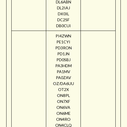
DL6ABN
DL2IAJ
DK0IL
DC2SF
DB0CUI
PI4ZWN
PE1CYI
PD3RON
PD1JN
PD0SBJ
PA3HDM
PA1MV
PA0ZAV
OZ/DA6UU
OT2X
ON8PL
ON7XF
ON6VA
ON6ME
ON4RO
ON4CLQ