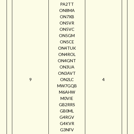
PA2TT
ON8MA
ON7XB
ON5VR
ON5VC
ON5GM
ON5CE
ON4TUK
ON4ROL
ON4GNT
ON3UA
ON3AVT
9
ON2LC
4
MW7GQB
M6AHW
M0VIE
GB2RRS
GB0ML
G4RGV
G4KVR
G3NFV