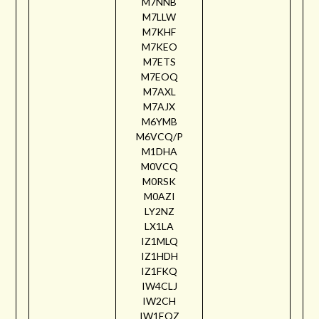
M7NNB
M7LLW
M7KHF
M7KEO
M7ETS
M7EOQ
M7AXL
M7AJX
M6YMB
M6VCQ/P
M1DHA
M0VCQ
M0RSK
M0AZI
LY2NZ
LX1LA
IZ1MLQ
IZ1HDH
IZ1FKQ
IW4CLJ
IW2CH
IW1EQZ