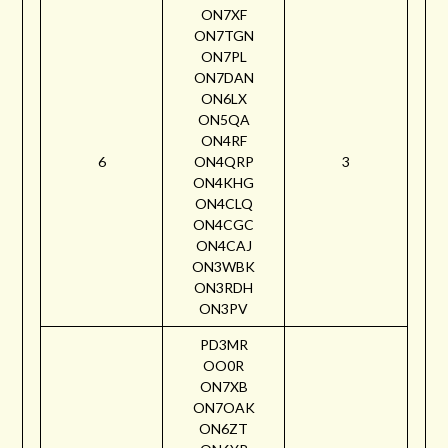
ON7XF
ON7TGN
ON7PL
ON7DAN
ON6LX
ON5QA
ON4RF
6
ON4QRP
3
ON4KHG
ON4CLQ
ON4CGC
ON4CAJ
ON3WBK
ON3RDH
ON3PV
PD3MR
OO0R
ON7XB
ON7OAK
ON6ZT