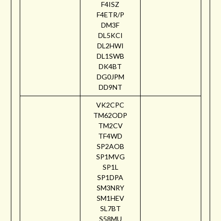
F4ISZ
F4ETR/P
DM3F
DL5KCI
DL2HWI
DL1SWB
DK4BT
DG0JPM
DD9NT
VK2CPC
TM62ODP
TM2CV
TF4WD
SP2AOB
SP1MVG
SP1L
SP1DPA
SM3NRY
SM1HEV
SL7BT
S58MU