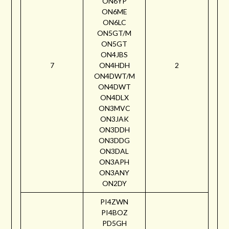
ON6YP
ON6ME
ON6LC
ON5GT/M
ON5GT
ON4JBS
7
ON4HDH
2
ON4DWT/M
ON4DWT
ON4DLX
ON3MVC
ON3JAK
ON3DDH
ON3DDG
ON3DAL
ON3APH
ON3ANY
ON2DY
PI4ZWN
PI4BOZ
PD5GH