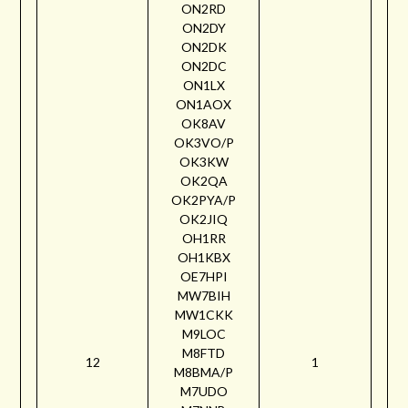
ON2RD
ON2DY
ON2DK
ON2DC
ON1LX
ON1AOX
OK8AV
OK3VO/P
OK3KW
OK2QA
OK2PYA/P
OK2JIQ
OH1RR
OH1KBX
OE7HPI
MW7BIH
MW1CKK
M9LOC
M8FTD
12
1
M8BMA/P
M7UDO