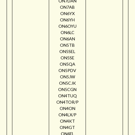
ON7DAN
ON7AB
ON6YX
ON6YH
ON6OYU
ON6LC
ON6AN
ON5TB
ON5SEL
ON5SE
ON5QA
ON5PDV
ON5JW
ON5CJK
ON5CGN
ON4TUQ
ON4TOR/P
ON4ON
ON4LX/P
ON4KT
ON4GT
ON4FL