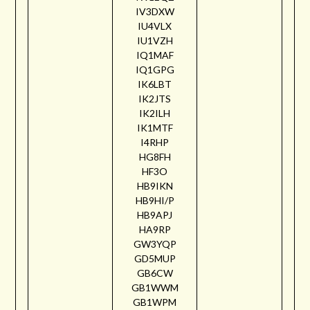
IV3DXW
IU4VLX
IU1VZH
IQ1MAF
IQ1GPG
IK6LBT
IK2JTS
IK2ILH
IK1MTF
I4RHP
HG8FH
HF3O
HB9IKN
HB9HI/P
HB9APJ
HA9RP
GW3YQP
GD5MUP
GB6CW
GB1WWM
GB1WPM