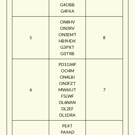
G4OBB
G4FKA
ON8HV
ON3RV
ON3EMT
5
8
HB9HDK
G3PXT
G0TRB
PD1GWF
OO4M
ON4LBI
ON3FZT
6
MW6IUT
7
F5LWF
DL6NAN
DL2EF
DL1DRA
PE4T
PA9AD