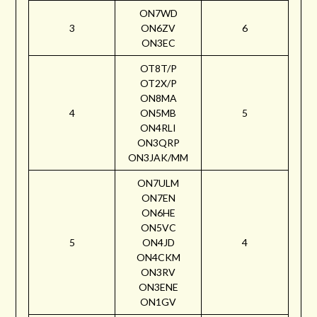
ON7WD
3
ON6ZV
6
ON3EC
OT8T/P
OT2X/P
ON8MA
4
ON5MB
5
ON4RLI
ON3QRP
ON3JAK/MM
ON7ULM
ON7EN
ON6HE
ON5VC
5
ON4JD
4
ON4CKM
ON3RV
ON3ENE
ON1GV