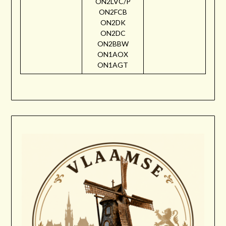
ON2LVC/P
ON2FCB
ON2DK
ON2DC
ON2BBW
ON1AOX
ON1AGT