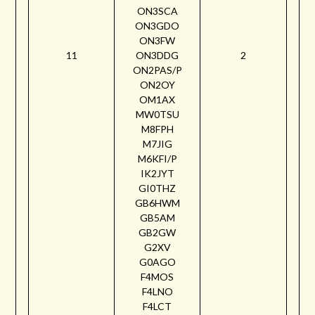
ON3SCA
ON3GDO
ON3FW
11
ON3DDG
2
ON2PAS/P
ON2OY
OM1AX
MW0TSU
M8FPH
M7JIG
M6KFI/P
IK2JYT
GI0THZ
GB6HWM
GB5AM
GB2GW
G2XV
G0AGO
F4MOS
F4LNO
F4LCT