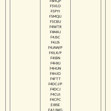
F6HQP
F5VLO
F5PYI
F5MQU
F5CBU
F4WTR
F4MAJ
F4JSC
F4JJS
F4JAW/P
F4ILK/P
F4IBN
F4HXJ
F4HUN
F4HJO
F4FTT
F4DCJ/P
F4DCJ
F4CUI
F4CPC
EI8SE
EA1JWG