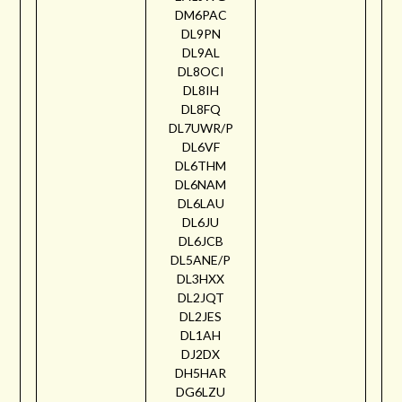
DM6PAC
DL9PN
DL9AL
DL8OCI
DL8IH
DL8FQ
DL7UWR/P
DL6VF
DL6THM
DL6NAM
DL6LAU
DL6JU
DL6JCB
DL5ANE/P
DL3HXX
DL2JQT
DL2JES
DL1AH
DJ2DX
DH5HAR
DG6LZU