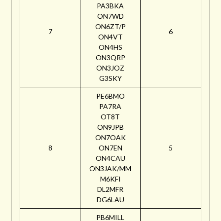
PA3BKA
ON7WD
ON6ZT/P
7
6
ON4VT
ON4HS
ON3QRP
ON3JOZ
G3SKY
PE6BMO
PA7RA
OT8T
ON9JPB
ON7OAK
8
ON7EN
5
ON4CAU
ON3JAK/MM
M6KFI
DL2MFR
DG6LAU
PB6MILL