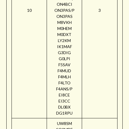
ON4BCI
10
ON3PAS/P
3
ON3PAS
M8VKH
M0HEM
M0DXT
LY2KM
IK1MAF
G3DIG
G0LPI
F5SAV
F4MUD
F4MLH
F4LTO
F4ANS/P
EI8CE
EI3CC
DL0BX
DG1RPU
UW8SM