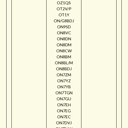
OZ1QS
OT2V/P
OT1Y
ON/G8BDJ
ON9SD
ON8VC
ON8DN
ON8DM
ON8CW
ON8BM
ON8BL/M
ON8BDJ
ON7ZM
ON7YZ
ON7YB
ON7TGN
ON7GU
ON7EH
ON7EG
ON7EC
ON7DVJ