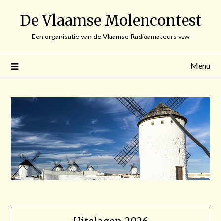
Spring
De Vlaamse Molencontest
naar
de
Een organisatie van de Vlaamse Radioamateurs vzw
inhoud
Menu