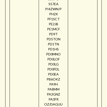
S57EA
PI4ZWN/P
PH2X
PF1SCT
PE2JB
PE1MCF
PD9T
PD5TON
PD1TN
PD1HS
PD0MNO
PD0LOF
PD0LG
PD0FDL
PD0EA
PB6OKZ
PA9H
PA8MM
PA3GNZ
PA3FR
OZ/DAGUU