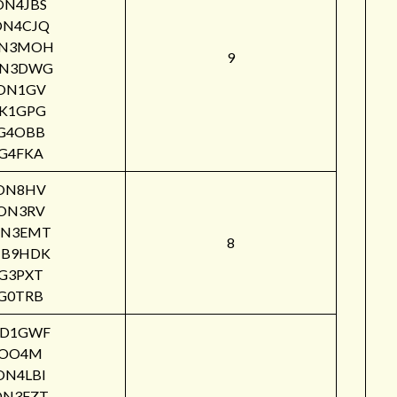
ON4JBS
ON4CJQ
N3MOH
9
N3DWG
ON1GV
IK1GPG
G4OBB
G4FKA
ON8HV
ON3RV
N3EMT
8
B9HDK
G3PXT
G0TRB
PD1GWF
OO4M
ON4LBI
ON3FZT