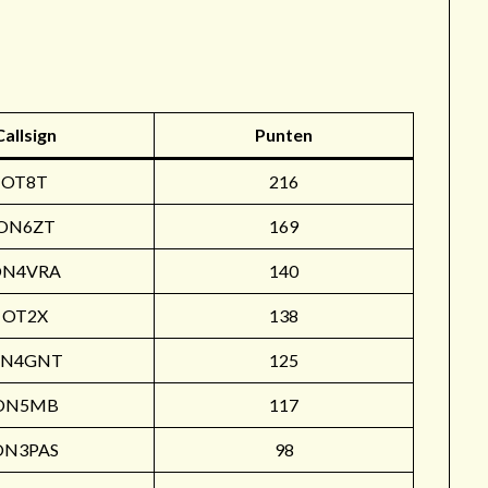
r
Callsign
Punten
OT8T
216
ON6ZT
169
ON4VRA
140
OT2X
138
N4GNT
125
ON5MB
117
ON3PAS
98