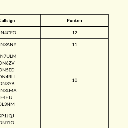
Callsign
Punten
ON4CFO
12
N3ANY
11
N7ULM
ON6ZV
ON5ED
ON4RLI
10
ON3YB
N3LMA
F4FTJ
DL3NM
SP1JQJ
ON7LO