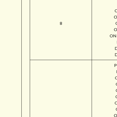
O
8
O
ON
P
O