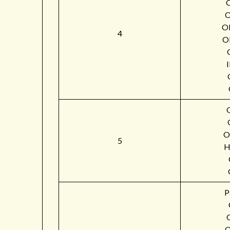
O
4
O
O
5
H