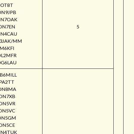
OT8T
ON9JPB
N7OAK
ON7EN
5
N4CAU
3JAK/MM
M6KFI
DL2MFR
DG6LAU
B6MILL
PA2TT
ON8MA
ON7XB
ON5VR
ON5VC
ON5GM
ON5CE
N4TUK