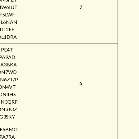
W6IUT
7
F5LWF
DL6NAN
DL2EF
DL1DRA
PE4T
PA9AD
PA3BKA
ON7WD
N6ZT/P
6
ON4VT
ON4HS
ON3QRP
ON3JOZ
G3SKY
PE6BMO
PA7RA