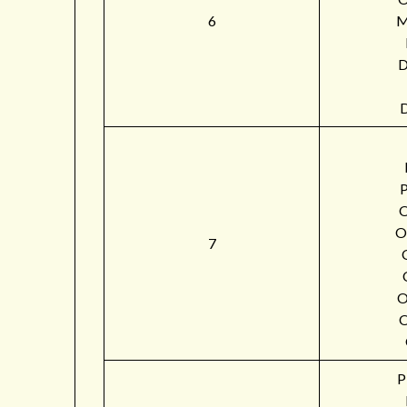
6
M
O
7