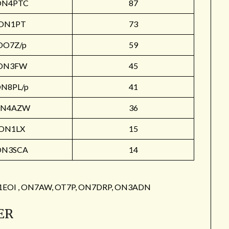
ON4PTC
87
ON1PT
73
OO7Z/p
59
ON3FW
45
N8PL/p
41
N4AZW
36
ON1LX
15
ON3SCA
14
: ON1EOI , ON7AW, OT7P, ON7DRP, ON3ADN
ER