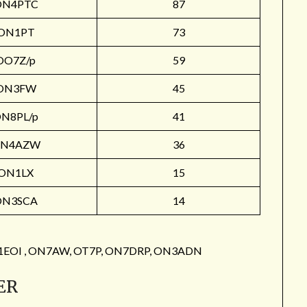
ON4PTC
87
ON1PT
73
OO7Z/p
59
ON3FW
45
N8PL/p
41
N4AZW
36
ON1LX
15
ON3SCA
14
: ON1EOI , ON7AW, OT7P, ON7DRP, ON3ADN
ER