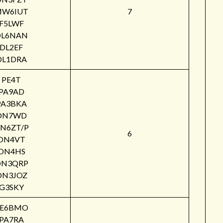
W6IUT
7
F5LWF
DL6NAN
DL2EF
DL1DRA
PE4T
PA9AD
PA3BKA
ON7WD
N6ZT/P
6
ON4VT
ON4HS
ON3QRP
ON3JOZ
G3SKY
PE6BMO
PA7RA