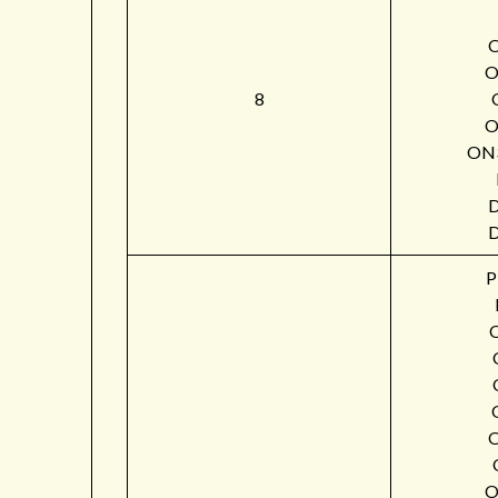
O
8
O
ON
P
O