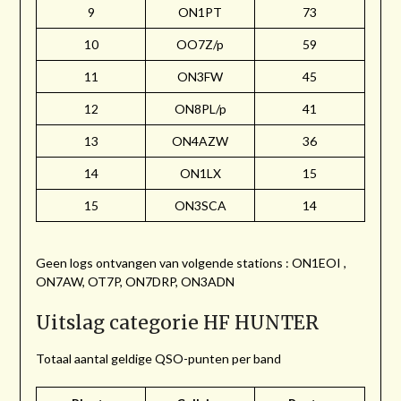
9
ON1PT
73
10
OO7Z/p
59
11
ON3FW
45
12
ON8PL/p
41
13
ON4AZW
36
14
ON1LX
15
15
ON3SCA
14
Geen logs ontvangen van volgende stations : ON1EOI ,
ON7AW, OT7P, ON7DRP, ON3ADN
Uitslag categorie HF HUNTER
Totaal aantal geldige QSO-punten per band