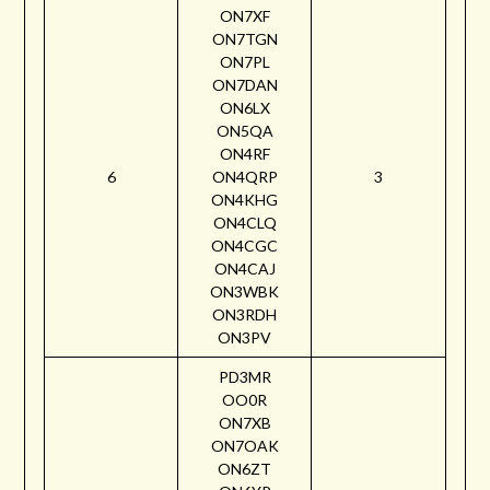
ON7XF
ON7TGN
ON7PL
ON7DAN
ON6LX
ON5QA
ON4RF
6
ON4QRP
3
ON4KHG
ON4CLQ
ON4CGC
ON4CAJ
ON3WBK
ON3RDH
ON3PV
PD3MR
OO0R
ON7XB
ON7OAK
ON6ZT