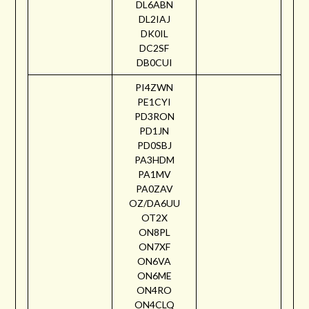
DL6ABN
DL2IAJ
DK0IL
DC2SF
DB0CUI
PI4ZWN
PE1CYI
PD3RON
PD1JN
PD0SBJ
PA3HDM
PA1MV
PA0ZAV
OZ/DA6UU
OT2X
ON8PL
ON7XF
ON6VA
ON6ME
ON4RO
ON4CLQ