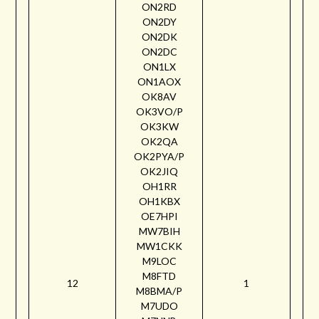
ON2RD
ON2DY
ON2DK
ON2DC
ON1LX
ON1AOX
OK8AV
OK3VO/P
OK3KW
OK2QA
OK2PYA/P
OK2JIQ
OH1RR
OH1KBX
OE7HPI
MW7BIH
MW1CKK
M9LOC
M8FTD
12
1
M8BMA/P
M7UDO