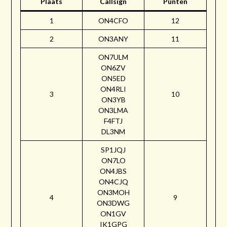
Plaats
Callsign
Punten
1
ON4CFO
12
2
ON3ANY
11
ON7ULM
ON6ZV
ON5ED
ON4RLI
3
10
ON3YB
ON3LMA
F4FTJ
DL3NM
SP1JQJ
ON7LO
ON4JBS
ON4CJQ
ON3MOH
4
9
ON3DWG
ON1GV
IK1GPG