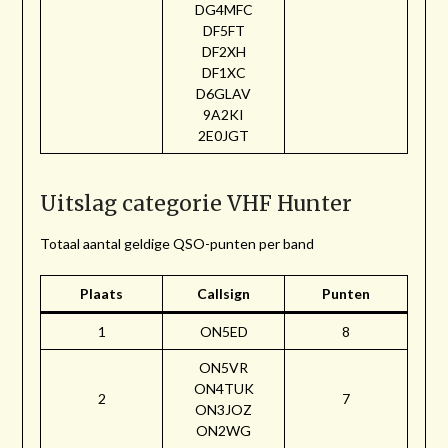
DG4MFC
DF5FT
DF2XH
DF1XC
D6GLAV
9A2KI
2E0JGT
Uitslag categorie VHF Hunter
Totaal aantal geldige QSO-punten per band
Plaats
Callsign
Punten
1
ON5ED
8
ON5VR
ON4TUK
2
7
ON3JOZ
ON2WG