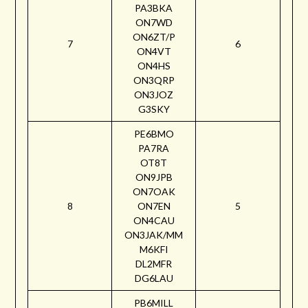
PA3BKA
ON7WD
ON6ZT/P
7
6
ON4VT
ON4HS
ON3QRP
ON3JOZ
G3SKY
PE6BMO
PA7RA
OT8T
ON9JPB
ON7OAK
8
ON7EN
5
ON4CAU
ON3JAK/MM
M6KFI
DL2MFR
DG6LAU
PB6MILL