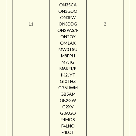
ON3SCA
ON3GDO
ON3FW
11
ON3DDG
2
ON2PAS/P
ON2OY
OM1AX
MW0TSU
M8FPH
M7JIG
M6KFI/P
IK2JYT
GI0THZ
GB6HWM
GB5AM
GB2GW
G2XV
G0AGO
F4MOS
F4LNO
F4LCT