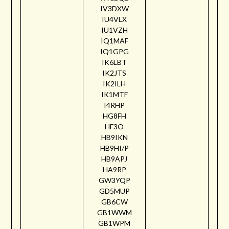
IV3DXW
IU4VLX
IU1VZH
IQ1MAF
IQ1GPG
IK6LBT
IK2JTS
IK2ILH
IK1MTF
I4RHP
HG8FH
HF3O
HB9IKN
HB9HI/P
HB9APJ
HA9RP
GW3YQP
GD5MUP
GB6CW
GB1WWM
GB1WPM