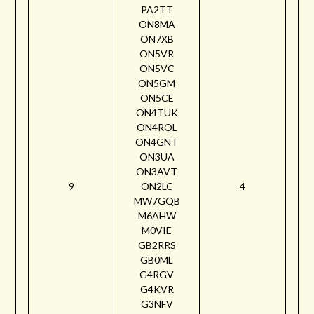
PA2TT
ON8MA
ON7XB
ON5VR
ON5VC
ON5GM
ON5CE
ON4TUK
ON4ROL
ON4GNT
ON3UA
ON3AVT
9
ON2LC
4
MW7GQB
M6AHW
M0VIE
GB2RRS
GB0ML
G4RGV
G4KVR
G3NFV