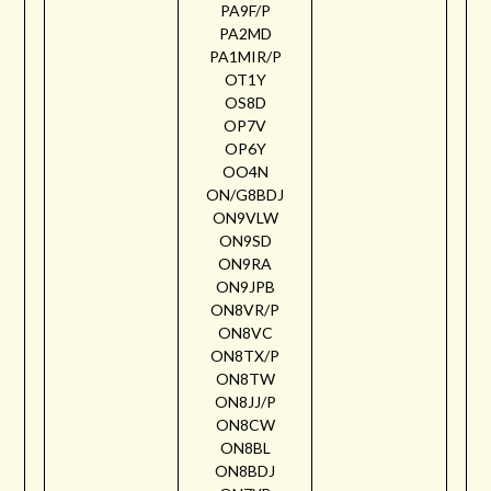
PA9F/P
PA2MD
PA1MIR/P
OT1Y
OS8D
OP7V
OP6Y
OO4N
ON/G8BDJ
ON9VLW
ON9SD
ON9RA
ON9JPB
ON8VR/P
ON8VC
ON8TX/P
ON8TW
ON8JJ/P
ON8CW
ON8BL
ON8BDJ