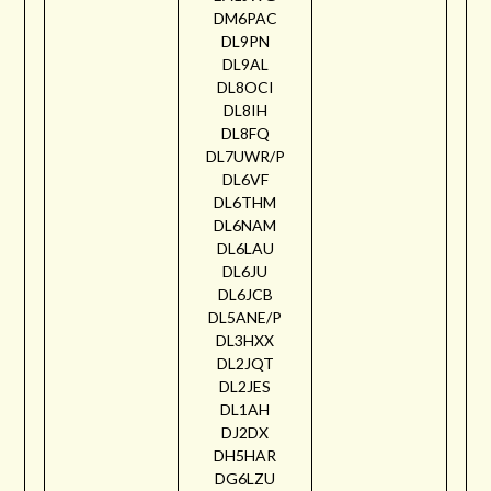
DM6PAC
DL9PN
DL9AL
DL8OCI
DL8IH
DL8FQ
DL7UWR/P
DL6VF
DL6THM
DL6NAM
DL6LAU
DL6JU
DL6JCB
DL5ANE/P
DL3HXX
DL2JQT
DL2JES
DL1AH
DJ2DX
DH5HAR
DG6LZU