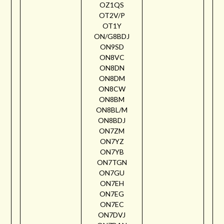
OZ1QS
OT2V/P
OT1Y
ON/G8BDJ
ON9SD
ON8VC
ON8DN
ON8DM
ON8CW
ON8BM
ON8BL/M
ON8BDJ
ON7ZM
ON7YZ
ON7YB
ON7TGN
ON7GU
ON7EH
ON7EG
ON7EC
ON7DVJ