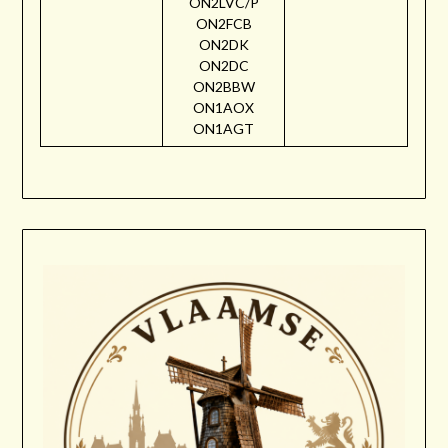
ON2LVC/P
ON2FCB
ON2DK
ON2DC
ON2BBW
ON1AOX
ON1AGT