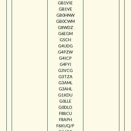
GB1VIE
GB1VE
GB0HNW
GB0CWM
G8WDZ
G6EGM
G5CH
G4UDG
G4PZW
G4ICP
G4FYI
G3VCG
G3TZA
G3AML
G3AHL
G1KDU
G0LLE
G0DLO
F8BCU
F8APH
F6KUQ/P