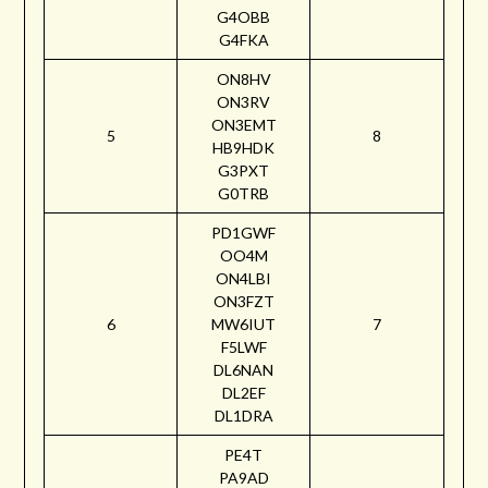
G4OBB
G4FKA
ON8HV
ON3RV
ON3EMT
5
8
HB9HDK
G3PXT
G0TRB
PD1GWF
OO4M
ON4LBI
ON3FZT
6
MW6IUT
7
F5LWF
DL6NAN
DL2EF
DL1DRA
PE4T
PA9AD