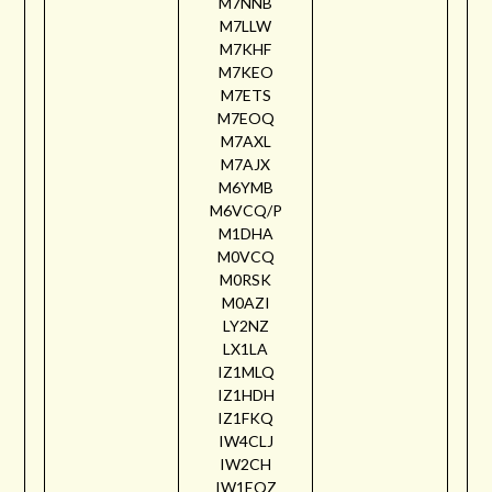
M7NNB
M7LLW
M7KHF
M7KEO
M7ETS
M7EOQ
M7AXL
M7AJX
M6YMB
M6VCQ/P
M1DHA
M0VCQ
M0RSK
M0AZI
LY2NZ
LX1LA
IZ1MLQ
IZ1HDH
IZ1FKQ
IW4CLJ
IW2CH
IW1EQZ