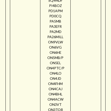
SQ9MDF
PI4BOZ
PD1APM
PD0CQ
PA5MB
PA3EFR
PA2MD
PA26MILL
ON9VLW
ON6VG
ON6HE
ON5MB/P
ON5EL
ON4PTC/P
ON4LO
ON4JD
ON4FHM
ON4CAJ
ON4BHL
ON4ACW
ON3VT
ON3TOR